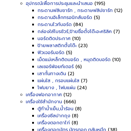
อุปกรณ์เพื่อการประชุมและนำเสนอ
(195)
กระดานฟลิบชาร์ท , กระดาษฟลิปชาร์ท
(12)
กระดานอิเล็กทรอนิกส์บอร์ด
(5)
กระดานไวท์บอร์ด
(84)
กล่องใส่โบรชัวร์,ป้ายชื่อตั้งโต๊ะอะคริลิค
(7)
บอร์ดติดประกาศ
(10)
ป้ายพลาสติกตั้งโต๊ะ
(23)
ฟิวเจอร์บอร์ด
(5)
เม็ดแม่เหล็กติดบอร์ด , หมุดติดบอร์ด
(10)
เลเซอร์พ้อยท์เตอร์
(6)
เสากั้นทางเดิน
(2)
แผ่นใส , กรอบแผ่นใส
(7)
โฟมยาง , โฟมแผ่น
(24)
เครื่องฟอกอากาศ
(12)
เครื่องใช้สำนักงาน
(666)
ตู้ทำน้ำเย็น,น้ำร้อน
(8)
เครื่องซีลปากถุง
(8)
เครื่องตอกตาไก่
(8)
เครื่องตอกบัตร,บัตรตอก,ตลับหมึก
(38)