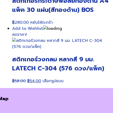
สติกเกอร์กระดาษฟอล์ยทองด้าน A4
แพ็ค 30 แผ่น(สีทองด้าน) BOS
฿
280.00
หยิบใส่ตะกร้า
Add to Wishlist
ลดราคา!
สติกเกอร์วงกลม หลากสี 9 มม.
LATECH C-304 (576 ดวง/แพ็ค)
Original
Current
This
฿
58.00
฿
54.00
เลือกรูปแบบ
price
price
product
was:
is:
has
Map
฿58.00.
฿54.00.
multiple
variants.
The