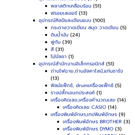
พลาสติกเคลือบร้อน
(51)
ฟรอยเลเซอร์
(13)
อุปกรณ์ศิลป์และเขียนแบบ
(100)
กระดาษวาดเขียน สมุด วาดเขียน
(5)
ดินน้ำมัน
(24)
พู่กัน
(39)
สี
(31)
ไม้บัลชา
(1)
อุปกรณ์สำนักงานอิเล็กทรอนิกส์
(51)
ถ่านไฟฉาย,ถ่านอัลคาไลน์,แท่นชาร์จ
(13)
ฟิลม์แฟ็กซ์, drumเครื่องแฟ็กซ์
(5)
รางปลั๊กเอนกประสงค์
(1)
เครื่องคิดเลข,เครื่องคำนวณเลข
(14)
เครื่องคิดเลข CASIO
(14)
เครื่องพิมพ์อักษร,เทปพิมพ์อักษร
(9)
เครื่องพิมพ์อักษร BROTHER
(3)
เครื่องพิมพ์อักษร DYMO
(3)