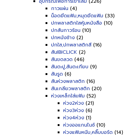
อุปกรณ์เพื่อการเข้าเล่ม
(226)
กาวแผ่น
(4)
น็อดยึดแฟ้ม,หมุดยึดแฟ้ม
(33)
ปกพลาสติกใสหุ้มหนังสือ
(10)
ปกสันกาวร้อน
(10)
ปกหนังช้าง
(2)
ปกใส,ปกพลาสติกสี
(16)
สันIBICLICK
(2)
สันขดลวด
(46)
สันตะปู,สันตะเกียบ
(9)
สันรูด
(6)
สันห่วงพลาสติก
(16)
สันเกลียวพลาสติก
(20)
ห่วงเหล็กใส่แฟ้ม
(52)
ห่วง2ห่วง
(21)
ห่วง3ห่วง
(6)
ห่วง4ห่วง
(1)
ห่วงออแกนไนซ์
(10)
ห่วงแฟ้มหนีบ,คลิ๊บบอร์ด
(14)