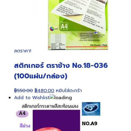
ลดราคา!
สติกเกอร์ ตราช้าง No.18-036
(100แผ่น/กล่อง)
Original
Current
฿
550.00
฿
480.00
หยิบใส่ตะกร้า
price
price
Add to Wishlist
was:
is:
฿550.00.
฿480.00.