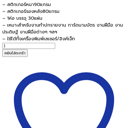
– สติกเกอร์หนา90แกรม
– สติกเกอร์รองหลัง80แกรม
– 1ห่อ บรรจุ 30แผ่น
– เหมาะสำหรับงานทำปกรายงาน การ์ดนามบัตร งานฝีมือ งาน
ประดิษฐ์ งานฝีมือต่างๆ ฯลฯ
– ใช้ได้ทั้งเครื่องพิมพ์เลเซอร์/อิงค์เจ็ท
จำนวน
BOS
หยิบใส่ตะกร้า
สติ
ก
เกอร์
กระดาษ
คราฟท์
สี
น้ำตาล
ขนาด
A4
(30
แผ่น/