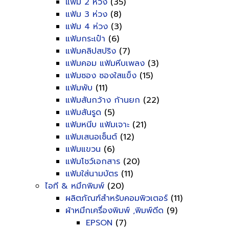
แฟ้ม 2 ห่วง
(35)
แฟ้ม 3 ห่วง
(8)
แฟ้ม 4 ห่วง
(3)
แฟ้มกระเป๋า
(6)
แฟ้มคลิปสปริง
(7)
แฟ้มคอม แฟ้มหีบเพลง
(3)
แฟ้มซอง ซองใสแข็ง
(15)
แฟ้มพับ
(11)
แฟ้มสันกว้าง ก้านยก
(22)
แฟ้มสันรูด
(5)
แฟ้มหนีบ แฟ้มเจาะ
(21)
แฟ้มเสนอเซ็นต์
(12)
แฟ้มแขวน
(6)
แฟ้มโชว์เอกสาร
(20)
แฟ้มใส่นามบัตร
(11)
ไอที & หมึกพิมพ์
(20)
ผลิตภัณฑ์สำหรับคอมพิวเตอร์
(11)
ผ้าหมึกเครื่องพิมพ์ ,พิมพ์ดีด
(9)
EPSON
(7)