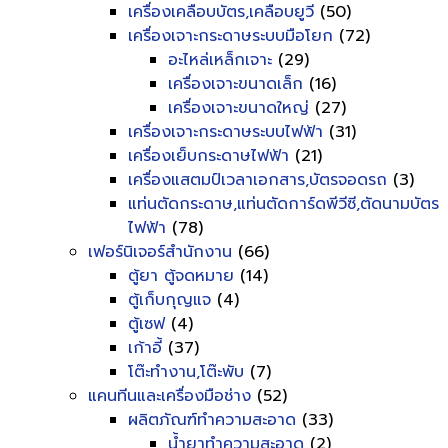
เครื่องเคลือบบัตร,เคลือบยูวี
(50)
เครื่องเจาะกระดาษระบบมือโยก
(72)
อะไหล่เหล็กเจาะ
(29)
เครื่องเจาะขนาดเล็ก
(16)
เครื่องเจาะขนาดใหญ่
(27)
เครื่องเจาะกระดาษระบบไฟฟ้า
(31)
เครื่องเย็บกระดาษไฟฟ้า
(21)
เครื่องแสตมป์เวลาเอกสาร,บัตรจอดรถ
(3)
แท่นตัดกระดาษ,แท่นตัดการ์ดพีวีซี,ตัดนามบัตร
ไฟฟ้า
(78)
เฟอร์นิเจอร์สำนักงาน
(66)
ตู้ยา ตู้จดหมาย
(14)
ตู้เก็บกุญแจ
(4)
ตู้เซฟ
(4)
เก้าอี้
(37)
โต๊ะทำงาน,โต๊ะพับ
(7)
แคนทีนและเครื่องมือช่าง
(52)
ผลิตภัณฑ์ทำความสะอาด
(33)
น้ำยาทำความสะอาด
(2)