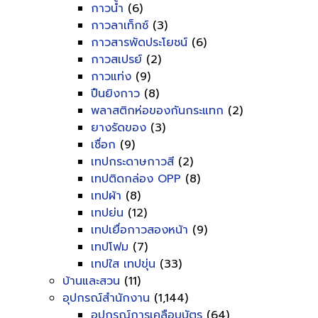
กาวน้ำ
(6)
กาวลาเท็กซ์
(3)
กาวสารพัดประโยชน์
(6)
กาวสเปรย์
(2)
กาวแท่ง
(9)
ปืนยิงกาว
(8)
พลาสติกห่อของกันกระแทก
(2)
ยางรัดของ
(3)
เชื่อก
(9)
เทปกระดาษกาวสี
(2)
เทปติดกล่อง OPP
(8)
เทปผ้า
(8)
เทปย่น
(12)
เทปเยื่อกาวสองหน้า
(9)
เทปโฟม
(7)
เทปใส เทปขุ่น
(33)
บ้านและสวน
(11)
อุปกรณ์สำนักงาน
(1,144)
อุปกรณ์การเคลือบบัตร
(64)