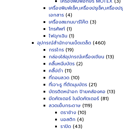
เครื่องพิมพ์อักษร MOTEX
(3)
เครื่องพิมพ์เช็ค,เครื่องปรุเช็ค,เครื่องปรุ
เอกสาร
(4)
เครื่องสแกนบาร์โค๊ต
(3)
โทรศัพท์
(1)
ไฟฉุกเฉิน
(1)
อุปกรณ์สำนักงานเบ็ดเตล็ด
(460)
กรรไกร
(19)
กล่องใส่อุปกรณ์เครื่องเขียน
(13)
คลิ๊บหนีบบัตร
(2)
คลิ๊ปดำ
(11)
ที่ถอนลวด
(10)
ที่เจาะรู ที่ตัดมุมบัตร
(21)
บัตรติดหน้าอก ป้ายคล้องคอ
(13)
มีดคัตเตอร์ ใบมีดคัตเตอร์
(81)
ลวดเย็บกระดาษ
(119)
ตราช้าง
(10)
บอสติก
(4)
ราปิด
(43)