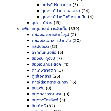
สเปรย์ปรับอากาศ
(3)
อุปกรณ์ทำความสะอาด
(24)
อุปกรณ์สำหรับห้องแคนทีน
(4)
อุปกรณ์ช่าง
(19)
แฟ้มและอุปกรณ์การจัดเก็บ
(339)
กล่องเอกสารสำเร็จรูป
(2)
กล่องใส่เอกสารปากตัด
(20)
คลิปบอร์ด
(13)
ฉากกั้นหนังสือ
(5)
ซองซิป ถุงซิป
(7)
ซองเอนกประสงค์
(11)
ตาไก่พลาสติก
(3)
ตู้ใส่เอกสาร
(25)
ถาดใส่เอกสาร ตะกร้า
(16)
ลิ้นแฟ้ม
(8)
สมุดกล่าวรายงาน
(8)
สมุดจดโทรศัพท์
(3)
อินเด็กซ์
(32)