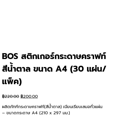
BOS สติกเกอร์กระดาษคราฟท์
สีน้ำตาล ขนาด A4 (30 แผ่น/
แพ็ค)
Original
Current
฿
220.00
฿
200.00
price
price
ผลิตภัทฑ์กระดาษคราฟท์(สีน้ำตาล) เนียนเรียบเสมอทั่วแผ่น
was:
is:
– ขนาดกระดาษ A4 (210 x 297 มม.)
฿220.00.
฿200.00.