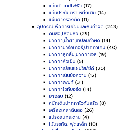
แท่นตัดเทปไฟฟ้า
(17)
แท่นประทับตรา หมึกเติม
(14)
แผ่นยางรองตัด
(11)
อุปกรณ์เพื่อการเขียนและลบคำผิด
(243)
ดินสอ,ไส้ดินสอ
(29)
ปากกา,น้ำยา,เทปลบคำผิด
(14)
ปากกามาร์คเกอร์,ปากกาเคมี
(40)
ปากกาลูกลื่น,ปากกาเจล
(19)
ปากกาหัวเข็ม
(5)
ปากกาเขียนแผ่นใส/ซีดี
(20)
ปากกาเน้นข้อความ
(12)
ปากกาเพนท์
(31)
ปากกาไวท์บอร์ด
(14)
ยางลบ
(12)
หมึกเติมปากกาไวท์บอร์ด
(8)
เครื่องเหลาดินสอ
(26)
แปรงลบกระดาน
(4)
ไม้บรรทัด, ฟุตเหล็ก
(10)