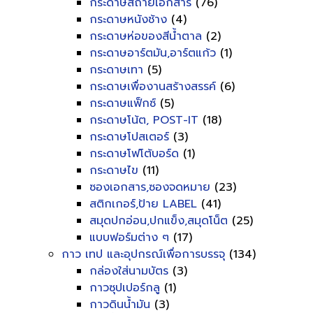
กระดาษสีถ่ายเอกสาร
(76)
กระดาษหนังช้าง
(4)
กระดาษห่อของสีน้ำตาล
(2)
กระดาษอาร์ตมัน,อาร์ตแก้ว
(1)
กระดาษเทา
(5)
กระดาษเพื่องานสร้างสรรค์
(6)
กระดาษแฟ็กซ์
(5)
กระดาษโน้ต, POST-IT
(18)
กระดาษโปสเตอร์
(3)
กระดาษโฟโต้บอร์ด
(1)
กระดาษไข
(11)
ซองเอกสาร,ซองจดหมาย
(23)
สติกเกอร์,ป้าย LABEL
(41)
สมุดปกอ่อน,ปกแข็ง,สมุดโน็ต
(25)
แบบฟอร์มต่าง ๆ
(17)
กาว เทป และอุปกรณ์เพื่อการบรรจุ
(134)
กล่องใส่นามบัตร
(3)
กาวซุปเปอร์กลู
(1)
กาวดินน้ำมัน
(3)