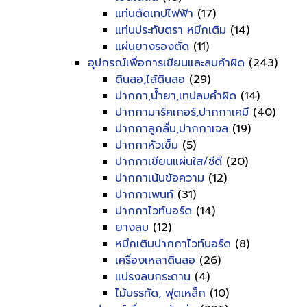
แท่นตัดเทปไฟฟ้า
(17)
แท่นประทับตรา หมึกเติม
(14)
แผ่นยางรองตัด
(11)
อุปกรณ์เพื่อการเขียนและลบคำผิด
(243)
ดินสอ,ไส้ดินสอ
(29)
ปากกา,น้ำยา,เทปลบคำผิด
(14)
ปากกามาร์คเกอร์,ปากกาเคมี
(40)
ปากกาลูกลื่น,ปากกาเจล
(19)
ปากกาหัวเข็ม
(5)
ปากกาเขียนแผ่นใส/ซีดี
(20)
ปากกาเน้นข้อความ
(12)
ปากกาเพนท์
(31)
ปากกาไวท์บอร์ด
(14)
ยางลบ
(12)
หมึกเติมปากกาไวท์บอร์ด
(8)
เครื่องเหลาดินสอ
(26)
แปรงลบกระดาน
(4)
ไม้บรรทัด, ฟุตเหล็ก
(10)