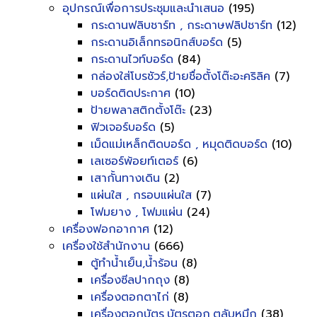
อุปกรณ์เพื่อการประชุมและนำเสนอ
(195)
กระดานฟลิบชาร์ท , กระดาษฟลิปชาร์ท
(12)
กระดานอิเล็กทรอนิกส์บอร์ด
(5)
กระดานไวท์บอร์ด
(84)
กล่องใส่โบรชัวร์,ป้ายชื่อตั้งโต๊ะอะคริลิค
(7)
บอร์ดติดประกาศ
(10)
ป้ายพลาสติกตั้งโต๊ะ
(23)
ฟิวเจอร์บอร์ด
(5)
เม็ดแม่เหล็กติดบอร์ด , หมุดติดบอร์ด
(10)
เลเซอร์พ้อยท์เตอร์
(6)
เสากั้นทางเดิน
(2)
แผ่นใส , กรอบแผ่นใส
(7)
โฟมยาง , โฟมแผ่น
(24)
เครื่องฟอกอากาศ
(12)
เครื่องใช้สำนักงาน
(666)
ตู้ทำน้ำเย็น,น้ำร้อน
(8)
เครื่องซีลปากถุง
(8)
เครื่องตอกตาไก่
(8)
เครื่องตอกบัตร,บัตรตอก,ตลับหมึก
(38)