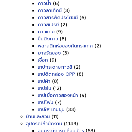
กาวน้ำ
(6)
กาวลาเท็กซ์
(3)
กาวสารพัดประโยชน์
(6)
กาวสเปรย์
(2)
กาวแท่ง
(9)
ปืนยิงกาว
(8)
พลาสติกห่อของกันกระแทก
(2)
ยางรัดของ
(3)
เชื่อก
(9)
เทปกระดาษกาวสี
(2)
เทปติดกล่อง OPP
(8)
เทปผ้า
(8)
เทปย่น
(12)
เทปเยื่อกาวสองหน้า
(9)
เทปโฟม
(7)
เทปใส เทปขุ่น
(33)
บ้านและสวน
(11)
อุปกรณ์สำนักงาน
(1,143)
อุปกรณ์การเคลือบบัตร
(63)