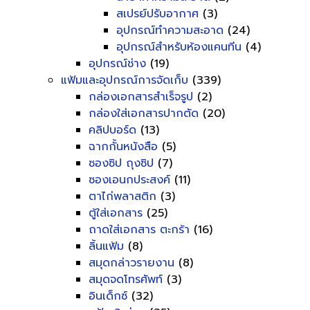
สเปรย์ปรับอากาศ
(3)
อุปกรณ์ทำความสะอาด
(24)
อุปกรณ์สำหรับห้องแคนทีน
(4)
อุปกรณ์ช่าง
(19)
แฟ้มและอุปกรณ์การจัดเก็บ
(339)
กล่องเอกสารสำเร็จรูป
(2)
กล่องใส่เอกสารปากตัด
(20)
คลิปบอร์ด
(13)
ฉากกั้นหนังสือ
(5)
ซองซิป ถุงซิป
(7)
ซองเอนกประสงค์
(11)
ตาไก่พลาสติก
(3)
ตู้ใส่เอกสาร
(25)
ถาดใส่เอกสาร ตะกร้า
(16)
ลิ้นแฟ้ม
(8)
สมุดกล่าวรายงาน
(8)
สมุดจดโทรศัพท์
(3)
อินเด็กซ์
(32)