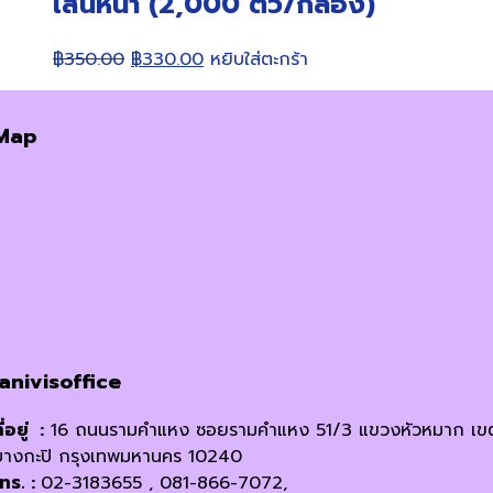
เส้นหนา (2,000 ตัว/กล่อง)
Original
Current
฿
350.00
฿
330.00
หยิบใส่ตะกร้า
price
price
was:
is:
Map
฿350.00.
฿330.00.
janivisoffice
ี่อยู่ :
16 ถนนรามคำแหง ซอยรามคำแหง 51/3 แขวงหัวหมาก เข
บางกะปิ กรุงเทพมหานคร 10240
โทร. :
02-3183655 , 081-866-7072,