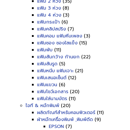
แฟ้ม 2 ห่วง
(35)
แฟ้ม 3 ห่วง
(8)
แฟ้ม 4 ห่วง
(3)
แฟ้มกระเป๋า
(6)
แฟ้มคลิปสปริง
(7)
แฟ้มคอม แฟ้มหีบเพลง
(3)
แฟ้มซอง ซองใสแข็ง
(15)
แฟ้มพับ
(11)
แฟ้มสันกว้าง ก้านยก
(22)
แฟ้มสันรูด
(5)
แฟ้มหนีบ แฟ้มเจาะ
(21)
แฟ้มเสนอเซ็นต์
(12)
แฟ้มแขวน
(6)
แฟ้มโชว์เอกสาร
(20)
แฟ้มใส่นามบัตร
(11)
ไอที & หมึกพิมพ์
(20)
ผลิตภัณฑ์สำหรับคอมพิวเตอร์
(11)
ผ้าหมึกเครื่องพิมพ์ ,พิมพ์ดีด
(9)
EPSON
(7)