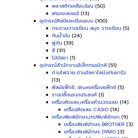
พลาสติกเคลือบร้อน
(50)
ฟรอยเลเซอร์
(13)
อุปกรณ์ศิลป์และเขียนแบบ
(100)
กระดาษวาดเขียน สมุด วาดเขียน
(5)
ดินน้ำมัน
(24)
พู่กัน
(39)
สี
(31)
ไม้บัลชา
(1)
อุปกรณ์สำนักงานอิเล็กทรอนิกส์
(51)
ถ่านไฟฉาย,ถ่านอัลคาไลน์,แท่นชาร์จ
(13)
ฟิลม์แฟ็กซ์, drumเครื่องแฟ็กซ์
(5)
รางปลั๊กเอนกประสงค์
(1)
เครื่องคิดเลข,เครื่องคำนวณเลข
(14)
เครื่องคิดเลข CASIO
(14)
เครื่องพิมพ์อักษร,เทปพิมพ์อักษร
(9)
เครื่องพิมพ์อักษร BROTHER
(3)
เครื่องพิมพ์อักษร DYMO
(3)