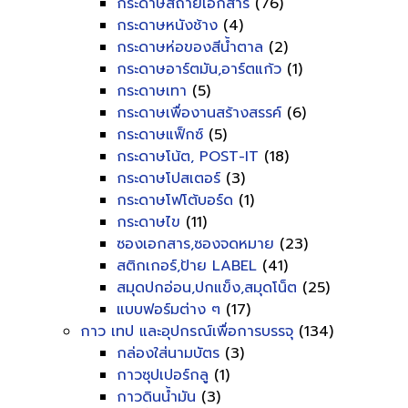
กระดาษสีถ่ายเอกสาร
(76)
กระดาษหนังช้าง
(4)
กระดาษห่อของสีน้ำตาล
(2)
กระดาษอาร์ตมัน,อาร์ตแก้ว
(1)
กระดาษเทา
(5)
กระดาษเพื่องานสร้างสรรค์
(6)
กระดาษแฟ็กซ์
(5)
กระดาษโน้ต, POST-IT
(18)
กระดาษโปสเตอร์
(3)
กระดาษโฟโต้บอร์ด
(1)
กระดาษไข
(11)
ซองเอกสาร,ซองจดหมาย
(23)
สติกเกอร์,ป้าย LABEL
(41)
สมุดปกอ่อน,ปกแข็ง,สมุดโน็ต
(25)
แบบฟอร์มต่าง ๆ
(17)
กาว เทป และอุปกรณ์เพื่อการบรรจุ
(134)
กล่องใส่นามบัตร
(3)
กาวซุปเปอร์กลู
(1)
กาวดินน้ำมัน
(3)