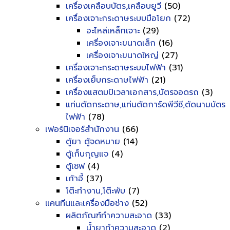
เครื่องเคลือบบัตร,เคลือบยูวี
(50)
เครื่องเจาะกระดาษระบบมือโยก
(72)
อะไหล่เหล็กเจาะ
(29)
เครื่องเจาะขนาดเล็ก
(16)
เครื่องเจาะขนาดใหญ่
(27)
เครื่องเจาะกระดาษระบบไฟฟ้า
(31)
เครื่องเย็บกระดาษไฟฟ้า
(21)
เครื่องแสตมป์เวลาเอกสาร,บัตรจอดรถ
(3)
แท่นตัดกระดาษ,แท่นตัดการ์ดพีวีซี,ตัดนามบัตร
ไฟฟ้า
(78)
เฟอร์นิเจอร์สำนักงาน
(66)
ตู้ยา ตู้จดหมาย
(14)
ตู้เก็บกุญแจ
(4)
ตู้เซฟ
(4)
เก้าอี้
(37)
โต๊ะทำงาน,โต๊ะพับ
(7)
แคนทีนและเครื่องมือช่าง
(52)
ผลิตภัณฑ์ทำความสะอาด
(33)
น้ำยาทำความสะอาด
(2)