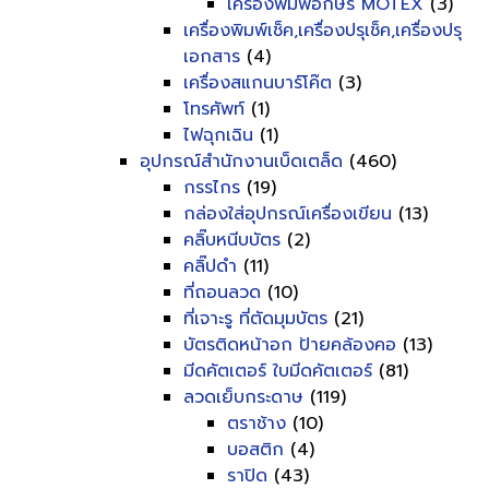
เครื่องพิมพ์อักษร MOTEX
(3)
เครื่องพิมพ์เช็ค,เครื่องปรุเช็ค,เครื่องปรุ
เอกสาร
(4)
เครื่องสแกนบาร์โค๊ต
(3)
โทรศัพท์
(1)
ไฟฉุกเฉิน
(1)
อุปกรณ์สำนักงานเบ็ดเตล็ด
(460)
กรรไกร
(19)
กล่องใส่อุปกรณ์เครื่องเขียน
(13)
คลิ๊บหนีบบัตร
(2)
คลิ๊ปดำ
(11)
ที่ถอนลวด
(10)
ที่เจาะรู ที่ตัดมุมบัตร
(21)
บัตรติดหน้าอก ป้ายคล้องคอ
(13)
มีดคัตเตอร์ ใบมีดคัตเตอร์
(81)
ลวดเย็บกระดาษ
(119)
ตราช้าง
(10)
บอสติก
(4)
ราปิด
(43)