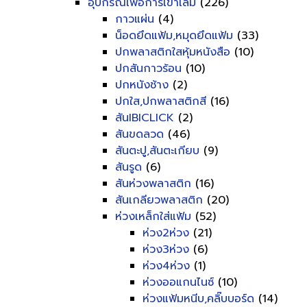
อุปกรณ์เพื่อการเข้าเล่ม
(226)
กาวแผ่น
(4)
น็อดยึดแฟ้ม,หมุดยึดแฟ้ม
(33)
ปกพลาสติกใสหุ้มหนังสือ
(10)
ปกสันกาวร้อน
(10)
ปกหนังช้าง
(2)
ปกใส,ปกพลาสติกสี
(16)
สันIBICLICK
(2)
สันขดลวด
(46)
สันตะปู,สันตะเกียบ
(9)
สันรูด
(6)
สันห่วงพลาสติก
(16)
สันเกลียวพลาสติก
(20)
ห่วงเหล็กใส่แฟ้ม
(52)
ห่วง2ห่วง
(21)
ห่วง3ห่วง
(6)
ห่วง4ห่วง
(1)
ห่วงออแกนไนซ์
(10)
ห่วงแฟ้มหนีบ,คลิ๊บบอร์ด
(14)