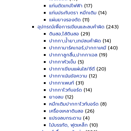
แท่นตัดเทปไฟฟ้า
(17)
แท่นประทับตรา หมึกเติม
(14)
แผ่นยางรองตัด
(11)
อุปกรณ์เพื่อการเขียนและลบคำผิด
(243)
ดินสอ,ไส้ดินสอ
(29)
ปากกา,น้ำยา,เทปลบคำผิด
(14)
ปากกามาร์คเกอร์,ปากกาเคมี
(40)
ปากกาลูกลื่น,ปากกาเจล
(19)
ปากกาหัวเข็ม
(5)
ปากกาเขียนแผ่นใส/ซีดี
(20)
ปากกาเน้นข้อความ
(12)
ปากกาเพนท์
(31)
ปากกาไวท์บอร์ด
(14)
ยางลบ
(12)
หมึกเติมปากกาไวท์บอร์ด
(8)
เครื่องเหลาดินสอ
(26)
แปรงลบกระดาน
(4)
ไม้บรรทัด, ฟุตเหล็ก
(10)