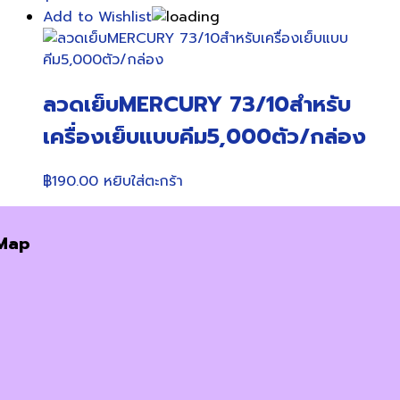
chosen
Add to Wishlist
on
the
product
page
ลวดเย็บMERCURY 73/10สำหรับ
เครื่องเย็บแบบคีม5,000ตัว/กล่อง
฿
190.00
หยิบใส่ตะกร้า
Map