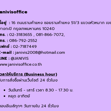
janivisoffice
ี่อยู่ :
16 ถนนรามคำแหง ซอยรามคำแหง 51/3 แขวงหัวหมาก เข
บางกะปิ กรุงเทพมหานคร 10240
โทร. :
02-3183655 , 081-866-7072,
โทร. :
086-792-2552
แฟกซ์ :
02-7187449
E-mail :
janivis2008@hotmail.com
LINE :
@JANIVIS
www.janivisoffice.co.th
เวลาให้บริการ (Business hour)
ับการสั่งซื้อผ่านเว็บไซต์ 24 ชั่วโมง
วันจันทร์ - เสาร์ เวลา 8.30 - 17.30 น.
หยุด อาทิตย์
ตอบอีเมล์ทุกๆ วันภายใน 24 ชั่วโมง