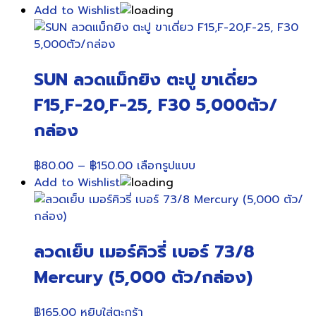
Add to Wishlist
SUN ลวดแม็กยิง ตะปู ขาเดี่ยว
F15,F-20,F-25, F30 5,000ตัว/
กล่อง
Price
This
฿
80.00
–
฿
150.00
เลือกรูปแบบ
range:
product
Add to Wishlist
฿80.00
has
through
multiple
฿150.00
variants.
ลวดเย็บ เมอร์คิวรี่ เบอร์ 73/8
The
options
Mercury (5,000 ตัว/กล่อง)
may
be
฿
165.00
หยิบใส่ตะกร้า