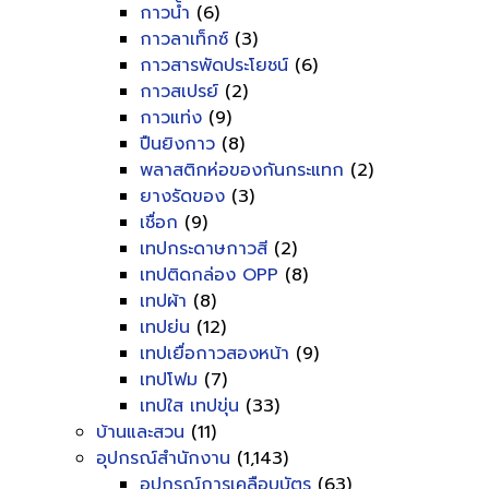
กาวน้ำ
(6)
กาวลาเท็กซ์
(3)
กาวสารพัดประโยชน์
(6)
กาวสเปรย์
(2)
กาวแท่ง
(9)
ปืนยิงกาว
(8)
พลาสติกห่อของกันกระแทก
(2)
ยางรัดของ
(3)
เชื่อก
(9)
เทปกระดาษกาวสี
(2)
เทปติดกล่อง OPP
(8)
เทปผ้า
(8)
เทปย่น
(12)
เทปเยื่อกาวสองหน้า
(9)
เทปโฟม
(7)
เทปใส เทปขุ่น
(33)
บ้านและสวน
(11)
อุปกรณ์สำนักงาน
(1,143)
อุปกรณ์การเคลือบบัตร
(63)