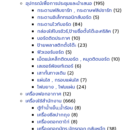
อุปกรณ์เพื่อการประชุมและนำเสนอ
(195)
กระดานฟลิบชาร์ท , กระดาษฟลิปชาร์ท
(12)
กระดานอิเล็กทรอนิกส์บอร์ด
(5)
กระดานไวท์บอร์ด
(84)
กล่องใส่โบรชัวร์,ป้ายชื่อตั้งโต๊ะอะคริลิค
(7)
บอร์ดติดประกาศ
(10)
ป้ายพลาสติกตั้งโต๊ะ
(23)
ฟิวเจอร์บอร์ด
(5)
เม็ดแม่เหล็กติดบอร์ด , หมุดติดบอร์ด
(10)
เลเซอร์พ้อยท์เตอร์
(6)
เสากั้นทางเดิน
(2)
แผ่นใส , กรอบแผ่นใส
(7)
โฟมยาง , โฟมแผ่น
(24)
เครื่องฟอกอากาศ
(12)
เครื่องใช้สำนักงาน
(666)
ตู้ทำน้ำเย็น,น้ำร้อน
(8)
เครื่องซีลปากถุง
(8)
เครื่องตอกตาไก่
(8)
เครื่องตอกบัตร,บัตรตอก,ตลับหมึก
(38)