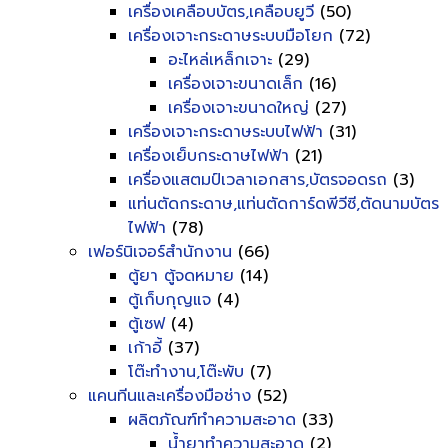
เครื่องเคลือบบัตร,เคลือบยูวี
(50)
เครื่องเจาะกระดาษระบบมือโยก
(72)
อะไหล่เหล็กเจาะ
(29)
เครื่องเจาะขนาดเล็ก
(16)
เครื่องเจาะขนาดใหญ่
(27)
เครื่องเจาะกระดาษระบบไฟฟ้า
(31)
เครื่องเย็บกระดาษไฟฟ้า
(21)
เครื่องแสตมป์เวลาเอกสาร,บัตรจอดรถ
(3)
แท่นตัดกระดาษ,แท่นตัดการ์ดพีวีซี,ตัดนามบัตร
ไฟฟ้า
(78)
เฟอร์นิเจอร์สำนักงาน
(66)
ตู้ยา ตู้จดหมาย
(14)
ตู้เก็บกุญแจ
(4)
ตู้เซฟ
(4)
เก้าอี้
(37)
โต๊ะทำงาน,โต๊ะพับ
(7)
แคนทีนและเครื่องมือช่าง
(52)
ผลิตภัณฑ์ทำความสะอาด
(33)
น้ำยาทำความสะอาด
(2)