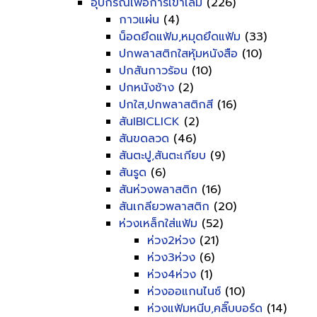
อุปกรณ์เพื่อการเข้าเล่ม
(226)
กาวแผ่น
(4)
น็อดยึดแฟ้ม,หมุดยึดแฟ้ม
(33)
ปกพลาสติกใสหุ้มหนังสือ
(10)
ปกสันกาวร้อน
(10)
ปกหนังช้าง
(2)
ปกใส,ปกพลาสติกสี
(16)
สันIBICLICK
(2)
สันขดลวด
(46)
สันตะปู,สันตะเกียบ
(9)
สันรูด
(6)
สันห่วงพลาสติก
(16)
สันเกลียวพลาสติก
(20)
ห่วงเหล็กใส่แฟ้ม
(52)
ห่วง2ห่วง
(21)
ห่วง3ห่วง
(6)
ห่วง4ห่วง
(1)
ห่วงออแกนไนซ์
(10)
ห่วงแฟ้มหนีบ,คลิ๊บบอร์ด
(14)