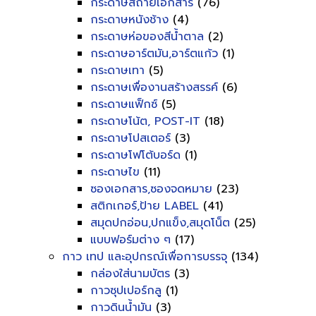
กระดาษสีถ่ายเอกสาร
(76)
กระดาษหนังช้าง
(4)
กระดาษห่อของสีน้ำตาล
(2)
กระดาษอาร์ตมัน,อาร์ตแก้ว
(1)
กระดาษเทา
(5)
กระดาษเพื่องานสร้างสรรค์
(6)
กระดาษแฟ็กซ์
(5)
กระดาษโน้ต, POST-IT
(18)
กระดาษโปสเตอร์
(3)
กระดาษโฟโต้บอร์ด
(1)
กระดาษไข
(11)
ซองเอกสาร,ซองจดหมาย
(23)
สติกเกอร์,ป้าย LABEL
(41)
สมุดปกอ่อน,ปกแข็ง,สมุดโน็ต
(25)
แบบฟอร์มต่าง ๆ
(17)
กาว เทป และอุปกรณ์เพื่อการบรรจุ
(134)
กล่องใส่นามบัตร
(3)
กาวซุปเปอร์กลู
(1)
กาวดินน้ำมัน
(3)