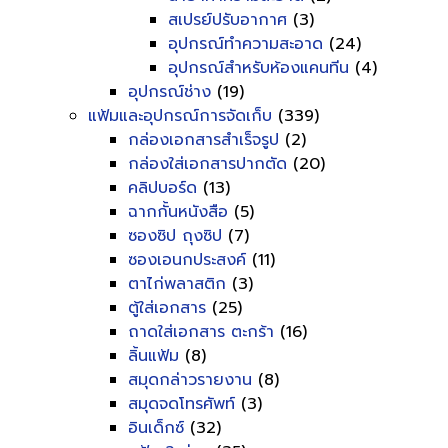
สเปรย์ปรับอากาศ
(3)
อุปกรณ์ทำความสะอาด
(24)
อุปกรณ์สำหรับห้องแคนทีน
(4)
อุปกรณ์ช่าง
(19)
แฟ้มและอุปกรณ์การจัดเก็บ
(339)
กล่องเอกสารสำเร็จรูป
(2)
กล่องใส่เอกสารปากตัด
(20)
คลิปบอร์ด
(13)
ฉากกั้นหนังสือ
(5)
ซองซิป ถุงซิป
(7)
ซองเอนกประสงค์
(11)
ตาไก่พลาสติก
(3)
ตู้ใส่เอกสาร
(25)
ถาดใส่เอกสาร ตะกร้า
(16)
ลิ้นแฟ้ม
(8)
สมุดกล่าวรายงาน
(8)
สมุดจดโทรศัพท์
(3)
อินเด็กซ์
(32)