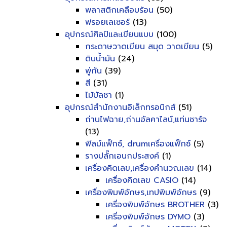
พลาสติกเคลือบร้อน
(50)
ฟรอยเลเซอร์
(13)
อุปกรณ์ศิลป์และเขียนแบบ
(100)
กระดาษวาดเขียน สมุด วาดเขียน
(5)
ดินน้ำมัน
(24)
พู่กัน
(39)
สี
(31)
ไม้บัลชา
(1)
อุปกรณ์สำนักงานอิเล็กทรอนิกส์
(51)
ถ่านไฟฉาย,ถ่านอัลคาไลน์,แท่นชาร์จ
(13)
ฟิลม์แฟ็กซ์, drumเครื่องแฟ็กซ์
(5)
รางปลั๊กเอนกประสงค์
(1)
เครื่องคิดเลข,เครื่องคำนวณเลข
(14)
เครื่องคิดเลข CASIO
(14)
เครื่องพิมพ์อักษร,เทปพิมพ์อักษร
(9)
เครื่องพิมพ์อักษร BROTHER
(3)
เครื่องพิมพ์อักษร DYMO
(3)