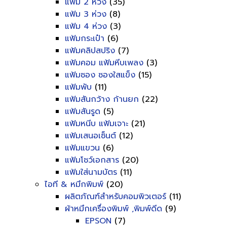
แฟ้ม 2 ห่วง
(35)
แฟ้ม 3 ห่วง
(8)
แฟ้ม 4 ห่วง
(3)
แฟ้มกระเป๋า
(6)
แฟ้มคลิปสปริง
(7)
แฟ้มคอม แฟ้มหีบเพลง
(3)
แฟ้มซอง ซองใสแข็ง
(15)
แฟ้มพับ
(11)
แฟ้มสันกว้าง ก้านยก
(22)
แฟ้มสันรูด
(5)
แฟ้มหนีบ แฟ้มเจาะ
(21)
แฟ้มเสนอเซ็นต์
(12)
แฟ้มแขวน
(6)
แฟ้มโชว์เอกสาร
(20)
แฟ้มใส่นามบัตร
(11)
ไอที & หมึกพิมพ์
(20)
ผลิตภัณฑ์สำหรับคอมพิวเตอร์
(11)
ผ้าหมึกเครื่องพิมพ์ ,พิมพ์ดีด
(9)
EPSON
(7)