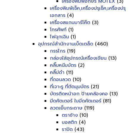
เครื่องพิมพ์อักษร MOTEX
(3)
เครื่องพิมพ์เช็ค,เครื่องปรุเช็ค,เครื่องปรุ
เอกสาร
(4)
เครื่องสแกนบาร์โค๊ต
(3)
โทรศัพท์
(1)
ไฟฉุกเฉิน
(1)
อุปกรณ์สำนักงานเบ็ดเตล็ด
(460)
กรรไกร
(19)
กล่องใส่อุปกรณ์เครื่องเขียน
(13)
คลิ๊บหนีบบัตร
(2)
คลิ๊ปดำ
(11)
ที่ถอนลวด
(10)
ที่เจาะรู ที่ตัดมุมบัตร
(21)
บัตรติดหน้าอก ป้ายคล้องคอ
(13)
มีดคัตเตอร์ ใบมีดคัตเตอร์
(81)
ลวดเย็บกระดาษ
(119)
ตราช้าง
(10)
บอสติก
(4)
ราปิด
(43)