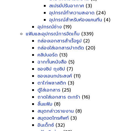
สเปรย์ปรับอากาศ
(3)
อุปกรณ์ทำความสะอาด
(24)
อุปกรณ์สำหรับห้องแคนทีน
(4)
อุปกรณ์ช่าง
(19)
แฟ้มและอุปกรณ์การจัดเก็บ
(339)
กล่องเอกสารสำเร็จรูป
(2)
กล่องใส่เอกสารปากตัด
(20)
คลิปบอร์ด
(13)
ฉากกั้นหนังสือ
(5)
ซองซิป ถุงซิป
(7)
ซองเอนกประสงค์
(11)
ตาไก่พลาสติก
(3)
ตู้ใส่เอกสาร
(25)
ถาดใส่เอกสาร ตะกร้า
(16)
ลิ้นแฟ้ม
(8)
สมุดกล่าวรายงาน
(8)
สมุดจดโทรศัพท์
(3)
อินเด็กซ์
(32)