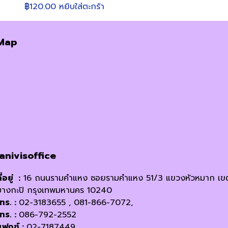
฿
120.00
หยิบใส่ตะกร้า
Map
janivisoffice
ี่อยู่ :
16 ถนนรามคำแหง ซอยรามคำแหง 51/3 แขวงหัวหมาก เข
บางกะปิ กรุงเทพมหานคร 10240
โทร. :
02-3183655 , 081-866-7072,
โทร. :
086-792-2552
แฟกซ์ :
02-7187449