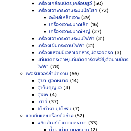
เครื่องเคลือบบัตร,เคลือบยูวี
(50)
เครื่องเจาะกระดาษระบบมือโยก
(72)
อะไหล่เหล็กเจาะ
(29)
เครื่องเจาะขนาดเล็ก
(16)
เครื่องเจาะขนาดใหญ่
(27)
เครื่องเจาะกระดาษระบบไฟฟ้า
(31)
เครื่องเย็บกระดาษไฟฟ้า
(21)
เครื่องแสตมป์เวลาเอกสาร,บัตรจอดรถ
(3)
แท่นตัดกระดาษ,แท่นตัดการ์ดพีวีซี,ตัดนามบัตร
ไฟฟ้า
(78)
เฟอร์นิเจอร์สำนักงาน
(66)
ตู้ยา ตู้จดหมาย
(14)
ตู้เก็บกุญแจ
(4)
ตู้เซฟ
(4)
เก้าอี้
(37)
โต๊ะทำงาน,โต๊ะพับ
(7)
แคนทีนและเครื่องมือช่าง
(52)
ผลิตภัณฑ์ทำความสะอาด
(33)
น้ำยาทำความสะอาด
(2)