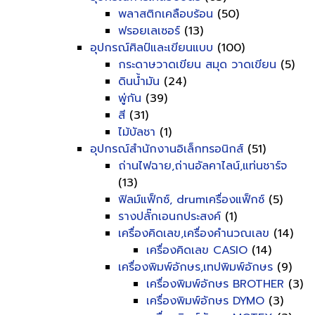
พลาสติกเคลือบร้อน
(50)
ฟรอยเลเซอร์
(13)
อุปกรณ์ศิลป์และเขียนแบบ
(100)
กระดาษวาดเขียน สมุด วาดเขียน
(5)
ดินน้ำมัน
(24)
พู่กัน
(39)
สี
(31)
ไม้บัลชา
(1)
อุปกรณ์สำนักงานอิเล็กทรอนิกส์
(51)
ถ่านไฟฉาย,ถ่านอัลคาไลน์,แท่นชาร์จ
(13)
ฟิลม์แฟ็กซ์, drumเครื่องแฟ็กซ์
(5)
รางปลั๊กเอนกประสงค์
(1)
เครื่องคิดเลข,เครื่องคำนวณเลข
(14)
เครื่องคิดเลข CASIO
(14)
เครื่องพิมพ์อักษร,เทปพิมพ์อักษร
(9)
เครื่องพิมพ์อักษร BROTHER
(3)
เครื่องพิมพ์อักษร DYMO
(3)