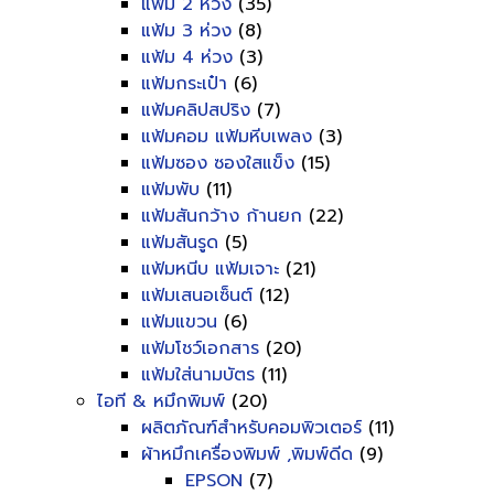
แฟ้ม 2 ห่วง
(35)
แฟ้ม 3 ห่วง
(8)
แฟ้ม 4 ห่วง
(3)
แฟ้มกระเป๋า
(6)
แฟ้มคลิปสปริง
(7)
แฟ้มคอม แฟ้มหีบเพลง
(3)
แฟ้มซอง ซองใสแข็ง
(15)
แฟ้มพับ
(11)
แฟ้มสันกว้าง ก้านยก
(22)
แฟ้มสันรูด
(5)
แฟ้มหนีบ แฟ้มเจาะ
(21)
แฟ้มเสนอเซ็นต์
(12)
แฟ้มแขวน
(6)
แฟ้มโชว์เอกสาร
(20)
แฟ้มใส่นามบัตร
(11)
ไอที & หมึกพิมพ์
(20)
ผลิตภัณฑ์สำหรับคอมพิวเตอร์
(11)
ผ้าหมึกเครื่องพิมพ์ ,พิมพ์ดีด
(9)
EPSON
(7)