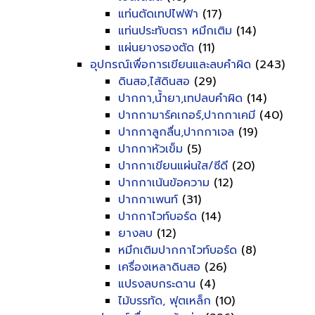
แท่นตัดเทปไฟฟ้า
(17)
แท่นประทับตรา หมึกเติม
(14)
แผ่นยางรองตัด
(11)
อุปกรณ์เพื่อการเขียนและลบคำผิด
(243)
ดินสอ,ไส้ดินสอ
(29)
ปากกา,น้ำยา,เทปลบคำผิด
(14)
ปากกามาร์คเกอร์,ปากกาเคมี
(40)
ปากกาลูกลื่น,ปากกาเจล
(19)
ปากกาหัวเข็ม
(5)
ปากกาเขียนแผ่นใส/ซีดี
(20)
ปากกาเน้นข้อความ
(12)
ปากกาเพนท์
(31)
ปากกาไวท์บอร์ด
(14)
ยางลบ
(12)
หมึกเติมปากกาไวท์บอร์ด
(8)
เครื่องเหลาดินสอ
(26)
แปรงลบกระดาน
(4)
ไม้บรรทัด, ฟุตเหล็ก
(10)