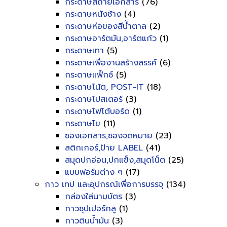
กระดาษสีถ่ายเอกสาร
(76)
กระดาษหนังช้าง
(4)
กระดาษห่อของสีน้ำตาล
(2)
กระดาษอาร์ตมัน,อาร์ตแก้ว
(1)
กระดาษเทา
(5)
กระดาษเพื่องานสร้างสรรค์
(6)
กระดาษแฟ็กซ์
(5)
กระดาษโน้ต, POST-IT
(18)
กระดาษโปสเตอร์
(3)
กระดาษโฟโต้บอร์ด
(1)
กระดาษไข
(11)
ซองเอกสาร,ซองจดหมาย
(23)
สติกเกอร์,ป้าย LABEL
(41)
สมุดปกอ่อน,ปกแข็ง,สมุดโน็ต
(25)
แบบฟอร์มต่าง ๆ
(17)
กาว เทป และอุปกรณ์เพื่อการบรรจุ
(134)
กล่องใส่นามบัตร
(3)
กาวซุปเปอร์กลู
(1)
กาวดินน้ำมัน
(3)