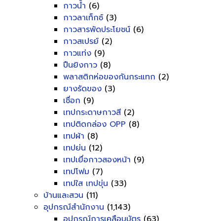
กาวน้ำ
(6)
กาวลาเท็กซ์
(3)
กาวสารพัดประโยชน์
(6)
กาวสเปรย์
(2)
กาวแท่ง
(9)
ปืนยิงกาว
(8)
พลาสติกห่อของกันกระแทก
(2)
ยางรัดของ
(3)
เชื่อก
(9)
เทปกระดาษกาวสี
(2)
เทปติดกล่อง OPP
(8)
เทปผ้า
(8)
เทปย่น
(12)
เทปเยื่อกาวสองหน้า
(9)
เทปโฟม
(7)
เทปใส เทปขุ่น
(33)
บ้านและสวน
(11)
อุปกรณ์สำนักงาน
(1,143)
อุปกรณ์การเคลือบบัตร
(63)