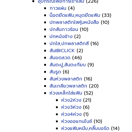
อุปกรณ์เพื่อการเข้าเล่ม
(226)
กาวแผ่น
(4)
น็อดยึดแฟ้ม,หมุดยึดแฟ้ม
(33)
ปกพลาสติกใสหุ้มหนังสือ
(10)
ปกสันกาวร้อน
(10)
ปกหนังช้าง
(2)
ปกใส,ปกพลาสติกสี
(16)
สันIBICLICK
(2)
สันขดลวด
(46)
สันตะปู,สันตะเกียบ
(9)
สันรูด
(6)
สันห่วงพลาสติก
(16)
สันเกลียวพลาสติก
(20)
ห่วงเหล็กใส่แฟ้ม
(52)
ห่วง2ห่วง
(21)
ห่วง3ห่วง
(6)
ห่วง4ห่วง
(1)
ห่วงออแกนไนซ์
(10)
ห่วงแฟ้มหนีบ,คลิ๊บบอร์ด
(14)