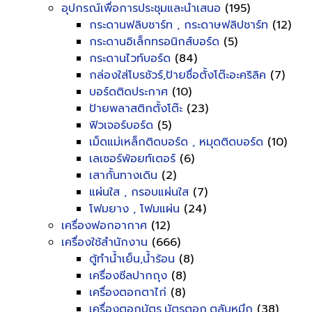
อุปกรณ์เพื่อการประชุมและนำเสนอ
(195)
กระดานฟลิบชาร์ท , กระดาษฟลิปชาร์ท
(12)
กระดานอิเล็กทรอนิกส์บอร์ด
(5)
กระดานไวท์บอร์ด
(84)
กล่องใส่โบรชัวร์,ป้ายชื่อตั้งโต๊ะอะคริลิค
(7)
บอร์ดติดประกาศ
(10)
ป้ายพลาสติกตั้งโต๊ะ
(23)
ฟิวเจอร์บอร์ด
(5)
เม็ดแม่เหล็กติดบอร์ด , หมุดติดบอร์ด
(10)
เลเซอร์พ้อยท์เตอร์
(6)
เสากั้นทางเดิน
(2)
แผ่นใส , กรอบแผ่นใส
(7)
โฟมยาง , โฟมแผ่น
(24)
เครื่องฟอกอากาศ
(12)
เครื่องใช้สำนักงาน
(666)
ตู้ทำน้ำเย็น,น้ำร้อน
(8)
เครื่องซีลปากถุง
(8)
เครื่องตอกตาไก่
(8)
เครื่องตอกบัตร,บัตรตอก,ตลับหมึก
(38)