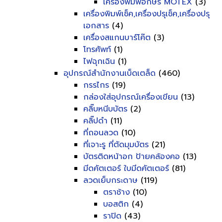
เครื่องพิมพ์อักษร MOTEX
(3)
เครื่องพิมพ์เช็ค,เครื่องปรุเช็ค,เครื่องปรุ
เอกสาร
(4)
เครื่องสแกนบาร์โค๊ต
(3)
โทรศัพท์
(1)
ไฟฉุกเฉิน
(1)
อุปกรณ์สำนักงานเบ็ดเตล็ด
(460)
กรรไกร
(19)
กล่องใส่อุปกรณ์เครื่องเขียน
(13)
คลิ๊บหนีบบัตร
(2)
คลิ๊ปดำ
(11)
ที่ถอนลวด
(10)
ที่เจาะรู ที่ตัดมุมบัตร
(21)
บัตรติดหน้าอก ป้ายคล้องคอ
(13)
มีดคัตเตอร์ ใบมีดคัตเตอร์
(81)
ลวดเย็บกระดาษ
(119)
ตราช้าง
(10)
บอสติก
(4)
ราปิด
(43)