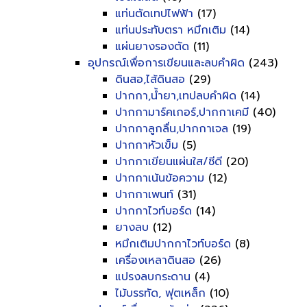
แท่นตัดเทปไฟฟ้า
(17)
แท่นประทับตรา หมึกเติม
(14)
แผ่นยางรองตัด
(11)
อุปกรณ์เพื่อการเขียนและลบคำผิด
(243)
ดินสอ,ไส้ดินสอ
(29)
ปากกา,น้ำยา,เทปลบคำผิด
(14)
ปากกามาร์คเกอร์,ปากกาเคมี
(40)
ปากกาลูกลื่น,ปากกาเจล
(19)
ปากกาหัวเข็ม
(5)
ปากกาเขียนแผ่นใส/ซีดี
(20)
ปากกาเน้นข้อความ
(12)
ปากกาเพนท์
(31)
ปากกาไวท์บอร์ด
(14)
ยางลบ
(12)
หมึกเติมปากกาไวท์บอร์ด
(8)
เครื่องเหลาดินสอ
(26)
แปรงลบกระดาน
(4)
ไม้บรรทัด, ฟุตเหล็ก
(10)