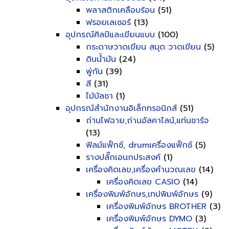
พลาสติกเคลือบร้อน
(51)
ฟรอยเลเซอร์
(13)
อุปกรณ์ศิลป์และเขียนแบบ
(100)
กระดาษวาดเขียน สมุด วาดเขียน
(5)
ดินน้ำมัน
(24)
พู่กัน
(39)
สี
(31)
ไม้บัลชา
(1)
อุปกรณ์สำนักงานอิเล็กทรอนิกส์
(51)
ถ่านไฟฉาย,ถ่านอัลคาไลน์,แท่นชาร์จ
(13)
ฟิลม์แฟ็กซ์, drumเครื่องแฟ็กซ์
(5)
รางปลั๊กเอนกประสงค์
(1)
เครื่องคิดเลข,เครื่องคำนวณเลข
(14)
เครื่องคิดเลข CASIO
(14)
เครื่องพิมพ์อักษร,เทปพิมพ์อักษร
(9)
เครื่องพิมพ์อักษร BROTHER
(3)
เครื่องพิมพ์อักษร DYMO
(3)