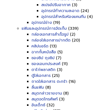
สเปรย์ปรับอากาศ
(3)
อุปกรณ์ทำความสะอาด
(24)
อุปกรณ์สำหรับห้องแคนทีน
(4)
อุปกรณ์ช่าง
(19)
แฟ้มและอุปกรณ์การจัดเก็บ
(339)
กล่องเอกสารสำเร็จรูป
(2)
กล่องใส่เอกสารปากตัด
(20)
คลิปบอร์ด
(13)
ฉากกั้นหนังสือ
(5)
ซองซิป ถุงซิป
(7)
ซองเอนกประสงค์
(11)
ตาไก่พลาสติก
(3)
ตู้ใส่เอกสาร
(25)
ถาดใส่เอกสาร ตะกร้า
(16)
ลิ้นแฟ้ม
(8)
สมุดกล่าวรายงาน
(8)
สมุดจดโทรศัพท์
(3)
อินเด็กซ์
(32)