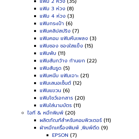
แฟ้ม 2 ห่วง
(35)
แฟ้ม 3 ห่วง
(8)
แฟ้ม 4 ห่วง
(3)
แฟ้มกระเป๋า
(6)
แฟ้มคลิปสปริง
(7)
แฟ้มคอม แฟ้มหีบเพลง
(3)
แฟ้มซอง ซองใสแข็ง
(15)
แฟ้มพับ
(11)
แฟ้มสันกว้าง ก้านยก
(22)
แฟ้มสันรูด
(5)
แฟ้มหนีบ แฟ้มเจาะ
(21)
แฟ้มเสนอเซ็นต์
(12)
แฟ้มแขวน
(6)
แฟ้มโชว์เอกสาร
(20)
แฟ้มใส่นามบัตร
(11)
ไอที & หมึกพิมพ์
(20)
ผลิตภัณฑ์สำหรับคอมพิวเตอร์
(11)
ผ้าหมึกเครื่องพิมพ์ ,พิมพ์ดีด
(9)
EPSON
(7)