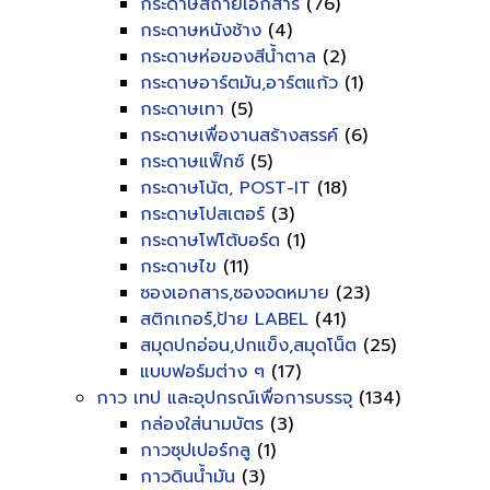
กระดาษสีถ่ายเอกสาร
(76)
กระดาษหนังช้าง
(4)
กระดาษห่อของสีน้ำตาล
(2)
กระดาษอาร์ตมัน,อาร์ตแก้ว
(1)
กระดาษเทา
(5)
กระดาษเพื่องานสร้างสรรค์
(6)
กระดาษแฟ็กซ์
(5)
กระดาษโน้ต, POST-IT
(18)
กระดาษโปสเตอร์
(3)
กระดาษโฟโต้บอร์ด
(1)
กระดาษไข
(11)
ซองเอกสาร,ซองจดหมาย
(23)
สติกเกอร์,ป้าย LABEL
(41)
สมุดปกอ่อน,ปกแข็ง,สมุดโน็ต
(25)
แบบฟอร์มต่าง ๆ
(17)
กาว เทป และอุปกรณ์เพื่อการบรรจุ
(134)
กล่องใส่นามบัตร
(3)
กาวซุปเปอร์กลู
(1)
กาวดินน้ำมัน
(3)