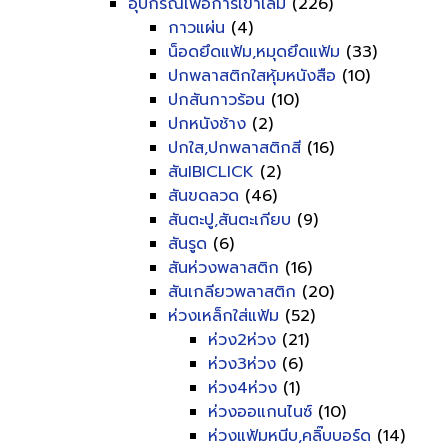
อุปกรณ์เพื่อการเข้าเล่ม
(226)
กาวแผ่น
(4)
น็อดยึดแฟ้ม,หมุดยึดแฟ้ม
(33)
ปกพลาสติกใสหุ้มหนังสือ
(10)
ปกสันกาวร้อน
(10)
ปกหนังช้าง
(2)
ปกใส,ปกพลาสติกสี
(16)
สันIBICLICK
(2)
สันขดลวด
(46)
สันตะปู,สันตะเกียบ
(9)
สันรูด
(6)
สันห่วงพลาสติก
(16)
สันเกลียวพลาสติก
(20)
ห่วงเหล็กใส่แฟ้ม
(52)
ห่วง2ห่วง
(21)
ห่วง3ห่วง
(6)
ห่วง4ห่วง
(1)
ห่วงออแกนไนซ์
(10)
ห่วงแฟ้มหนีบ,คลิ๊บบอร์ด
(14)