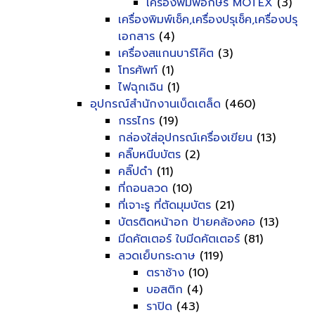
เครื่องพิมพ์อักษร MOTEX
(3)
เครื่องพิมพ์เช็ค,เครื่องปรุเช็ค,เครื่องปรุ
เอกสาร
(4)
เครื่องสแกนบาร์โค๊ต
(3)
โทรศัพท์
(1)
ไฟฉุกเฉิน
(1)
อุปกรณ์สำนักงานเบ็ดเตล็ด
(460)
กรรไกร
(19)
กล่องใส่อุปกรณ์เครื่องเขียน
(13)
คลิ๊บหนีบบัตร
(2)
คลิ๊ปดำ
(11)
ที่ถอนลวด
(10)
ที่เจาะรู ที่ตัดมุมบัตร
(21)
บัตรติดหน้าอก ป้ายคล้องคอ
(13)
มีดคัตเตอร์ ใบมีดคัตเตอร์
(81)
ลวดเย็บกระดาษ
(119)
ตราช้าง
(10)
บอสติก
(4)
ราปิด
(43)