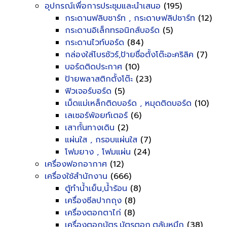
อุปกรณ์เพื่อการประชุมและนำเสนอ
(195)
กระดานฟลิบชาร์ท , กระดาษฟลิปชาร์ท
(12)
กระดานอิเล็กทรอนิกส์บอร์ด
(5)
กระดานไวท์บอร์ด
(84)
กล่องใส่โบรชัวร์,ป้ายชื่อตั้งโต๊ะอะคริลิค
(7)
บอร์ดติดประกาศ
(10)
ป้ายพลาสติกตั้งโต๊ะ
(23)
ฟิวเจอร์บอร์ด
(5)
เม็ดแม่เหล็กติดบอร์ด , หมุดติดบอร์ด
(10)
เลเซอร์พ้อยท์เตอร์
(6)
เสากั้นทางเดิน
(2)
แผ่นใส , กรอบแผ่นใส
(7)
โฟมยาง , โฟมแผ่น
(24)
เครื่องฟอกอากาศ
(12)
เครื่องใช้สำนักงาน
(666)
ตู้ทำน้ำเย็น,น้ำร้อน
(8)
เครื่องซีลปากถุง
(8)
เครื่องตอกตาไก่
(8)
เครื่องตอกบัตร,บัตรตอก,ตลับหมึก
(38)