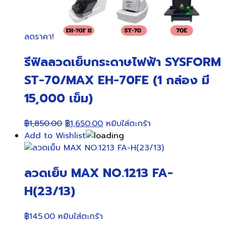
ลดราคา!
รีฟิลลวดเย็บกระดาษไฟฟ้า SYSFORM
ST-70/MAX EH-70FE (1 กล่อง มี
15,000 เข็ม)
Original
Current
฿
1,850.00
฿
1,650.00
หยิบใส่ตะกร้า
price
price
Add to Wishlist
was:
is:
฿1,850.00.
฿1,650.00.
ลวดเย็บ MAX NO.1213 FA-
H(23/13)
฿
145.00
หยิบใส่ตะกร้า