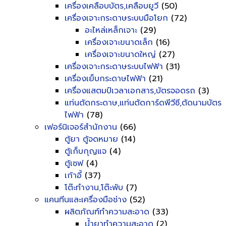
เครื่องเคลือบบัตร,เคลือบยูวี
(50)
เครื่องเจาะกระดาษระบบมือโยก
(72)
อะไหล่เหล็กเจาะ
(29)
เครื่องเจาะขนาดเล็ก
(16)
เครื่องเจาะขนาดใหญ่
(27)
เครื่องเจาะกระดาษระบบไฟฟ้า
(31)
เครื่องเย็บกระดาษไฟฟ้า
(21)
เครื่องแสตมป์เวลาเอกสาร,บัตรจอดรถ
(3)
แท่นตัดกระดาษ,แท่นตัดการ์ดพีวีซี,ตัดนามบัตร
ไฟฟ้า
(78)
เฟอร์นิเจอร์สำนักงาน
(66)
ตู้ยา ตู้จดหมาย
(14)
ตู้เก็บกุญแจ
(4)
ตู้เซฟ
(4)
เก้าอี้
(37)
โต๊ะทำงาน,โต๊ะพับ
(7)
แคนทีนและเครื่องมือช่าง
(52)
ผลิตภัณฑ์ทำความสะอาด
(33)
น้ำยาทำความสะอาด
(2)