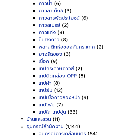
กาวน้ำ
(6)
กาวลาเท็กซ์
(3)
กาวสารพัดประโยชน์
(6)
กาวสเปรย์
(2)
กาวแท่ง
(9)
ปืนยิงกาว
(8)
พลาสติกห่อของกันกระแทก
(2)
ยางรัดของ
(3)
เชื่อก
(9)
เทปกระดาษกาวสี
(2)
เทปติดกล่อง OPP
(8)
เทปผ้า
(8)
เทปย่น
(12)
เทปเยื่อกาวสองหน้า
(9)
เทปโฟม
(7)
เทปใส เทปขุ่น
(33)
บ้านและสวน
(11)
อุปกรณ์สำนักงาน
(1,144)
อุปกรณ์การเคลือบบัตร
(64)