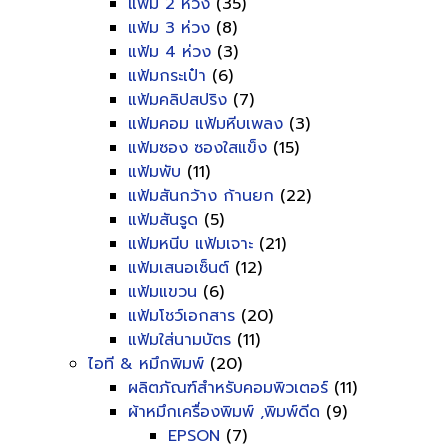
แฟ้ม 2 ห่วง
(35)
แฟ้ม 3 ห่วง
(8)
แฟ้ม 4 ห่วง
(3)
แฟ้มกระเป๋า
(6)
แฟ้มคลิปสปริง
(7)
แฟ้มคอม แฟ้มหีบเพลง
(3)
แฟ้มซอง ซองใสแข็ง
(15)
แฟ้มพับ
(11)
แฟ้มสันกว้าง ก้านยก
(22)
แฟ้มสันรูด
(5)
แฟ้มหนีบ แฟ้มเจาะ
(21)
แฟ้มเสนอเซ็นต์
(12)
แฟ้มแขวน
(6)
แฟ้มโชว์เอกสาร
(20)
แฟ้มใส่นามบัตร
(11)
ไอที & หมึกพิมพ์
(20)
ผลิตภัณฑ์สำหรับคอมพิวเตอร์
(11)
ผ้าหมึกเครื่องพิมพ์ ,พิมพ์ดีด
(9)
EPSON
(7)