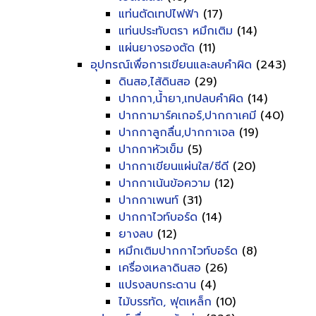
แท่นตัดเทปไฟฟ้า
(17)
แท่นประทับตรา หมึกเติม
(14)
แผ่นยางรองตัด
(11)
อุปกรณ์เพื่อการเขียนและลบคำผิด
(243)
ดินสอ,ไส้ดินสอ
(29)
ปากกา,น้ำยา,เทปลบคำผิด
(14)
ปากกามาร์คเกอร์,ปากกาเคมี
(40)
ปากกาลูกลื่น,ปากกาเจล
(19)
ปากกาหัวเข็ม
(5)
ปากกาเขียนแผ่นใส/ซีดี
(20)
ปากกาเน้นข้อความ
(12)
ปากกาเพนท์
(31)
ปากกาไวท์บอร์ด
(14)
ยางลบ
(12)
หมึกเติมปากกาไวท์บอร์ด
(8)
เครื่องเหลาดินสอ
(26)
แปรงลบกระดาน
(4)
ไม้บรรทัด, ฟุตเหล็ก
(10)