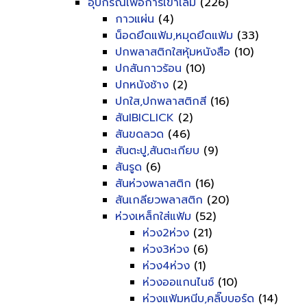
อุปกรณ์เพื่อการเข้าเล่ม
(226)
กาวแผ่น
(4)
น็อดยึดแฟ้ม,หมุดยึดแฟ้ม
(33)
ปกพลาสติกใสหุ้มหนังสือ
(10)
ปกสันกาวร้อน
(10)
ปกหนังช้าง
(2)
ปกใส,ปกพลาสติกสี
(16)
สันIBICLICK
(2)
สันขดลวด
(46)
สันตะปู,สันตะเกียบ
(9)
สันรูด
(6)
สันห่วงพลาสติก
(16)
สันเกลียวพลาสติก
(20)
ห่วงเหล็กใส่แฟ้ม
(52)
ห่วง2ห่วง
(21)
ห่วง3ห่วง
(6)
ห่วง4ห่วง
(1)
ห่วงออแกนไนซ์
(10)
ห่วงแฟ้มหนีบ,คลิ๊บบอร์ด
(14)