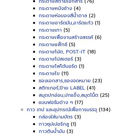
กระดาษสีถ่ายเอกสาร
(76)
กระดาษหนังช้าง
(4)
กระดาษห่อของสีน้ำตาล
(2)
กระดาษอาร์ตมัน,อาร์ตแก้ว
(1)
กระดาษเทา
(5)
กระดาษเพื่องานสร้างสรรค์
(6)
กระดาษแฟ็กซ์
(5)
กระดาษโน้ต, POST-IT
(18)
กระดาษโปสเตอร์
(3)
กระดาษโฟโต้บอร์ด
(1)
กระดาษไข
(11)
ซองเอกสาร,ซองจดหมาย
(23)
สติกเกอร์,ป้าย LABEL
(41)
สมุดปกอ่อน,ปกแข็ง,สมุดโน็ต
(25)
แบบฟอร์มต่าง ๆ
(17)
กาว เทป และอุปกรณ์เพื่อการบรรจุ
(134)
กล่องใส่นามบัตร
(3)
กาวซุปเปอร์กลู
(1)
กาวดินน้ำมัน
(3)