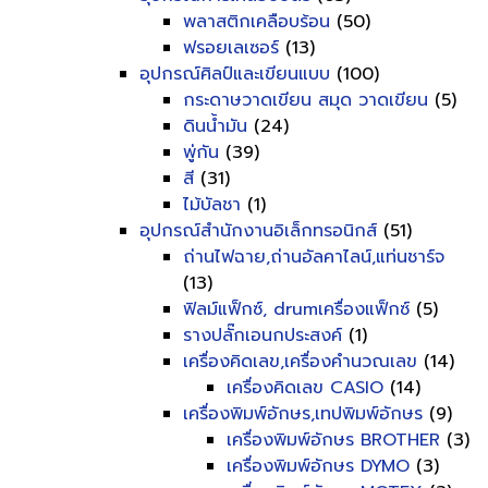
พลาสติกเคลือบร้อน
(50)
ฟรอยเลเซอร์
(13)
อุปกรณ์ศิลป์และเขียนแบบ
(100)
กระดาษวาดเขียน สมุด วาดเขียน
(5)
ดินน้ำมัน
(24)
พู่กัน
(39)
สี
(31)
ไม้บัลชา
(1)
อุปกรณ์สำนักงานอิเล็กทรอนิกส์
(51)
ถ่านไฟฉาย,ถ่านอัลคาไลน์,แท่นชาร์จ
(13)
ฟิลม์แฟ็กซ์, drumเครื่องแฟ็กซ์
(5)
รางปลั๊กเอนกประสงค์
(1)
เครื่องคิดเลข,เครื่องคำนวณเลข
(14)
เครื่องคิดเลข CASIO
(14)
เครื่องพิมพ์อักษร,เทปพิมพ์อักษร
(9)
เครื่องพิมพ์อักษร BROTHER
(3)
เครื่องพิมพ์อักษร DYMO
(3)