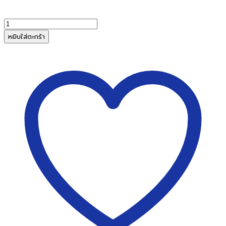
จำนวน
SYSFORM
หยิบใส่ตะกร้า
ลวด
เครื่อง
เย็บ
กระดาษ
ไฟฟ้า
ซิ
ส
ฟอร์ม
120E
,
MAX
EH-
110F
(5,000
เข็ม/