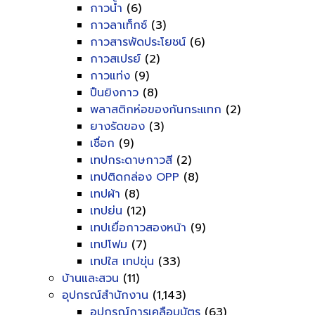
กาวน้ำ
(6)
กาวลาเท็กซ์
(3)
กาวสารพัดประโยชน์
(6)
กาวสเปรย์
(2)
กาวแท่ง
(9)
ปืนยิงกาว
(8)
พลาสติกห่อของกันกระแทก
(2)
ยางรัดของ
(3)
เชื่อก
(9)
เทปกระดาษกาวสี
(2)
เทปติดกล่อง OPP
(8)
เทปผ้า
(8)
เทปย่น
(12)
เทปเยื่อกาวสองหน้า
(9)
เทปโฟม
(7)
เทปใส เทปขุ่น
(33)
บ้านและสวน
(11)
อุปกรณ์สำนักงาน
(1,143)
อุปกรณ์การเคลือบบัตร
(63)