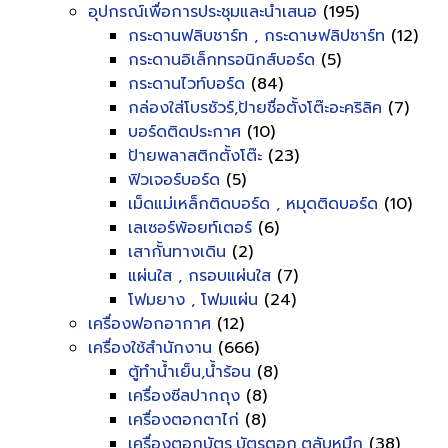
อุปกรณ์เพื่อการประชุมและนำเสนอ
(195)
กระดานฟลิบชาร์ท , กระดาษฟลิปชาร์ท
(12)
กระดานอิเล็กทรอนิกส์บอร์ด
(5)
กระดานไวท์บอร์ด
(84)
กล่องใส่โบรชัวร์,ป้ายชื่อตั้งโต๊ะอะคริลิค
(7)
บอร์ดติดประกาศ
(10)
ป้ายพลาสติกตั้งโต๊ะ
(23)
ฟิวเจอร์บอร์ด
(5)
เม็ดแม่เหล็กติดบอร์ด , หมุดติดบอร์ด
(10)
เลเซอร์พ้อยท์เตอร์
(6)
เสากั้นทางเดิน
(2)
แผ่นใส , กรอบแผ่นใส
(7)
โฟมยาง , โฟมแผ่น
(24)
เครื่องฟอกอากาศ
(12)
เครื่องใช้สำนักงาน
(666)
ตู้ทำน้ำเย็น,น้ำร้อน
(8)
เครื่องซีลปากถุง
(8)
เครื่องตอกตาไก่
(8)
เครื่องตอกบัตร,บัตรตอก,ตลับหมึก
(38)