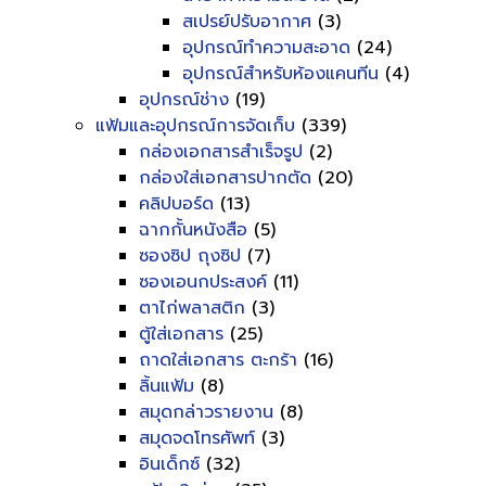
สเปรย์ปรับอากาศ
(3)
อุปกรณ์ทำความสะอาด
(24)
อุปกรณ์สำหรับห้องแคนทีน
(4)
อุปกรณ์ช่าง
(19)
แฟ้มและอุปกรณ์การจัดเก็บ
(339)
กล่องเอกสารสำเร็จรูป
(2)
กล่องใส่เอกสารปากตัด
(20)
คลิปบอร์ด
(13)
ฉากกั้นหนังสือ
(5)
ซองซิป ถุงซิป
(7)
ซองเอนกประสงค์
(11)
ตาไก่พลาสติก
(3)
ตู้ใส่เอกสาร
(25)
ถาดใส่เอกสาร ตะกร้า
(16)
ลิ้นแฟ้ม
(8)
สมุดกล่าวรายงาน
(8)
สมุดจดโทรศัพท์
(3)
อินเด็กซ์
(32)