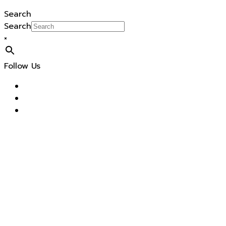
Search
Search
×
Follow Us