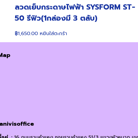
ลวดเย็บกระดาษไฟฟ้า SYSFORM ST-
50 รีฟิว(1กล่องมี 3 ตลับ)
฿
1,650.00
หยิบใส่ตะกร้า
Map
janivisoffice
ี่อยู่ :
16 ถนนรามคำแหง ซอยรามคำแหง 51/3 แขวงหัวหมาก เข