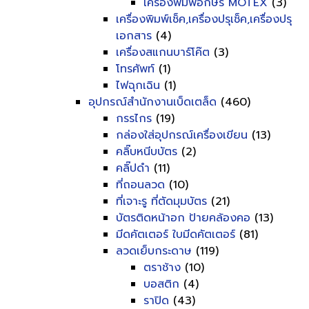
เครื่องพิมพ์อักษร MOTEX
(3)
เครื่องพิมพ์เช็ค,เครื่องปรุเช็ค,เครื่องปรุ
เอกสาร
(4)
เครื่องสแกนบาร์โค๊ต
(3)
โทรศัพท์
(1)
ไฟฉุกเฉิน
(1)
อุปกรณ์สำนักงานเบ็ดเตล็ด
(460)
กรรไกร
(19)
กล่องใส่อุปกรณ์เครื่องเขียน
(13)
คลิ๊บหนีบบัตร
(2)
คลิ๊ปดำ
(11)
ที่ถอนลวด
(10)
ที่เจาะรู ที่ตัดมุมบัตร
(21)
บัตรติดหน้าอก ป้ายคล้องคอ
(13)
มีดคัตเตอร์ ใบมีดคัตเตอร์
(81)
ลวดเย็บกระดาษ
(119)
ตราช้าง
(10)
บอสติก
(4)
ราปิด
(43)