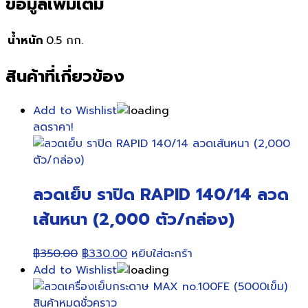
ข้อมูลเพิ่มเติม
น้ำหนัก
0.5 กก.
สินค้าที่เกี่ยวข้อง
Add to Wishlist
ลดราคา!
ลวดเย็บ ราปิด RAPID 140/14 ลวด
เส้นหนา (2,000 ตัว/กล่อง)
Original
Current
฿
350.00
฿
330.00
หยิบใส่ตะกร้า
price
price
Add to Wishlist
was:
is:
฿350.00.
฿330.00.