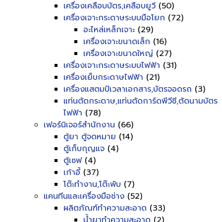
เครื่องเคลือบบัตร,เคลือบยูวี
(50)
เครื่องเจาะกระดาษระบบมือโยก
(72)
อะไหล่เหล็กเจาะ
(29)
เครื่องเจาะขนาดเล็ก
(16)
เครื่องเจาะขนาดใหญ่
(27)
เครื่องเจาะกระดาษระบบไฟฟ้า
(31)
เครื่องเย็บกระดาษไฟฟ้า
(21)
เครื่องแสตมป์เวลาเอกสาร,บัตรจอดรถ
(3)
แท่นตัดกระดาษ,แท่นตัดการ์ดพีวีซี,ตัดนามบัตร
ไฟฟ้า
(78)
เฟอร์นิเจอร์สำนักงาน
(66)
ตู้ยา ตู้จดหมาย
(14)
ตู้เก็บกุญแจ
(4)
ตู้เซฟ
(4)
เก้าอี้
(37)
โต๊ะทำงาน,โต๊ะพับ
(7)
แคนทีนและเครื่องมือช่าง
(52)
ผลิตภัณฑ์ทำความสะอาด
(33)
น้ำยาทำความสะอาด
(2)