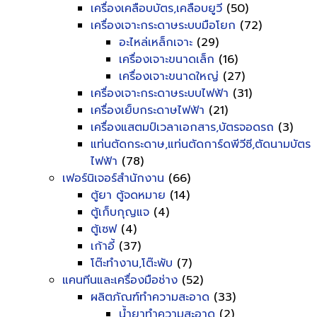
เครื่องเคลือบบัตร,เคลือบยูวี
(50)
เครื่องเจาะกระดาษระบบมือโยก
(72)
อะไหล่เหล็กเจาะ
(29)
เครื่องเจาะขนาดเล็ก
(16)
เครื่องเจาะขนาดใหญ่
(27)
เครื่องเจาะกระดาษระบบไฟฟ้า
(31)
เครื่องเย็บกระดาษไฟฟ้า
(21)
เครื่องแสตมป์เวลาเอกสาร,บัตรจอดรถ
(3)
แท่นตัดกระดาษ,แท่นตัดการ์ดพีวีซี,ตัดนามบัตร
ไฟฟ้า
(78)
เฟอร์นิเจอร์สำนักงาน
(66)
ตู้ยา ตู้จดหมาย
(14)
ตู้เก็บกุญแจ
(4)
ตู้เซฟ
(4)
เก้าอี้
(37)
โต๊ะทำงาน,โต๊ะพับ
(7)
แคนทีนและเครื่องมือช่าง
(52)
ผลิตภัณฑ์ทำความสะอาด
(33)
น้ำยาทำความสะอาด
(2)