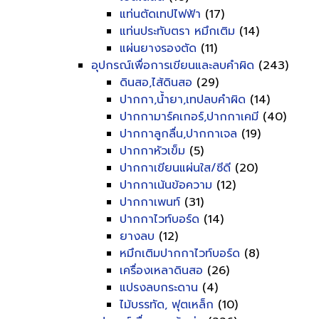
แท่นตัดเทปไฟฟ้า
(17)
แท่นประทับตรา หมึกเติม
(14)
แผ่นยางรองตัด
(11)
อุปกรณ์เพื่อการเขียนและลบคำผิด
(243)
ดินสอ,ไส้ดินสอ
(29)
ปากกา,น้ำยา,เทปลบคำผิด
(14)
ปากกามาร์คเกอร์,ปากกาเคมี
(40)
ปากกาลูกลื่น,ปากกาเจล
(19)
ปากกาหัวเข็ม
(5)
ปากกาเขียนแผ่นใส/ซีดี
(20)
ปากกาเน้นข้อความ
(12)
ปากกาเพนท์
(31)
ปากกาไวท์บอร์ด
(14)
ยางลบ
(12)
หมึกเติมปากกาไวท์บอร์ด
(8)
เครื่องเหลาดินสอ
(26)
แปรงลบกระดาน
(4)
ไม้บรรทัด, ฟุตเหล็ก
(10)