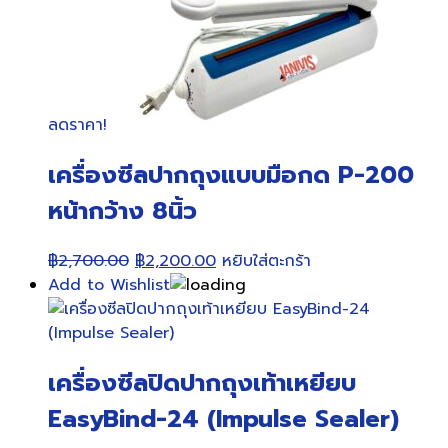
ลดราคา!
เครื่องซีลปากถุงแบบมือกด P-200
หน้ากว้าง 8นิ้ว
Original
Current
฿
2,700.00
฿
2,200.00
หยิบใส่ตะกร้า
price
price
Add to Wishlist
was:
is:
฿2,700.00.
฿2,200.00.
เครื่องซีลปิดปากถุงเท้าเหยียบ
EasyBind-24 (Impulse Sealer)