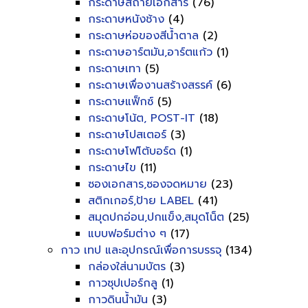
กระดาษสีถ่ายเอกสาร
(76)
กระดาษหนังช้าง
(4)
กระดาษห่อของสีน้ำตาล
(2)
กระดาษอาร์ตมัน,อาร์ตแก้ว
(1)
กระดาษเทา
(5)
กระดาษเพื่องานสร้างสรรค์
(6)
กระดาษแฟ็กซ์
(5)
กระดาษโน้ต, POST-IT
(18)
กระดาษโปสเตอร์
(3)
กระดาษโฟโต้บอร์ด
(1)
กระดาษไข
(11)
ซองเอกสาร,ซองจดหมาย
(23)
สติกเกอร์,ป้าย LABEL
(41)
สมุดปกอ่อน,ปกแข็ง,สมุดโน็ต
(25)
แบบฟอร์มต่าง ๆ
(17)
กาว เทป และอุปกรณ์เพื่อการบรรจุ
(134)
กล่องใส่นามบัตร
(3)
กาวซุปเปอร์กลู
(1)
กาวดินน้ำมัน
(3)