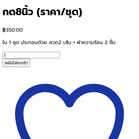
กด8นิ้ว (ราคา/ชุด)
฿
350.00
ใน 1 ชุด ประกอบด้วย ลวด2 เส้น + ผ้าความร้อน 2 ชิ้น
จำนวน
ลวด
หยิบใส่ตะกร้า
ฮีท
เตอร์+ผ้า
ทน
ความ
ร้อน
สำหรับ
เครื่อง
ซีล
พลาสติก
มือ