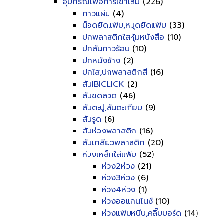
อุปกรณ์เพื่อการเข้าเล่ม
(226)
กาวแผ่น
(4)
น็อดยึดแฟ้ม,หมุดยึดแฟ้ม
(33)
ปกพลาสติกใสหุ้มหนังสือ
(10)
ปกสันกาวร้อน
(10)
ปกหนังช้าง
(2)
ปกใส,ปกพลาสติกสี
(16)
สันIBICLICK
(2)
สันขดลวด
(46)
สันตะปู,สันตะเกียบ
(9)
สันรูด
(6)
สันห่วงพลาสติก
(16)
สันเกลียวพลาสติก
(20)
ห่วงเหล็กใส่แฟ้ม
(52)
ห่วง2ห่วง
(21)
ห่วง3ห่วง
(6)
ห่วง4ห่วง
(1)
ห่วงออแกนไนซ์
(10)
ห่วงแฟ้มหนีบ,คลิ๊บบอร์ด
(14)