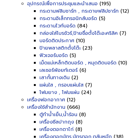
อุปกรณ์เพื่อการประชุมและนำเสนอ
(195)
กระดานฟลิบชาร์ท , กระดาษฟลิปชาร์ท
(12)
กระดานอิเล็กทรอนิกส์บอร์ด
(5)
กระดานไวท์บอร์ด
(84)
กล่องใส่โบรชัวร์,ป้ายชื่อตั้งโต๊ะอะคริลิค
(7)
บอร์ดติดประกาศ
(10)
ป้ายพลาสติกตั้งโต๊ะ
(23)
ฟิวเจอร์บอร์ด
(5)
เม็ดแม่เหล็กติดบอร์ด , หมุดติดบอร์ด
(10)
เลเซอร์พ้อยท์เตอร์
(6)
เสากั้นทางเดิน
(2)
แผ่นใส , กรอบแผ่นใส
(7)
โฟมยาง , โฟมแผ่น
(24)
เครื่องฟอกอากาศ
(12)
เครื่องใช้สำนักงาน
(666)
ตู้ทำน้ำเย็น,น้ำร้อน
(8)
เครื่องซีลปากถุง
(8)
เครื่องตอกตาไก่
(8)
เครื่องตอกบัตร,บัตรตอก,ตลับหมึก
(38)