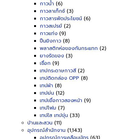
กาวน้ำ
(6)
กาวลาเท็กซ์
(3)
กาวสารพัดประโยชน์
(6)
กาวสเปรย์
(2)
กาวแท่ง
(9)
ปืนยิงกาว
(8)
พลาสติกห่อของกันกระแทก
(2)
ยางรัดของ
(3)
เชื่อก
(9)
เทปกระดาษกาวสี
(2)
เทปติดกล่อง OPP
(8)
เทปผ้า
(8)
เทปย่น
(12)
เทปเยื่อกาวสองหน้า
(9)
เทปโฟม
(7)
เทปใส เทปขุ่น
(33)
บ้านและสวน
(11)
อุปกรณ์สำนักงาน
(1,143)
อุปกรณ์การเคลือบบัตร
(63)