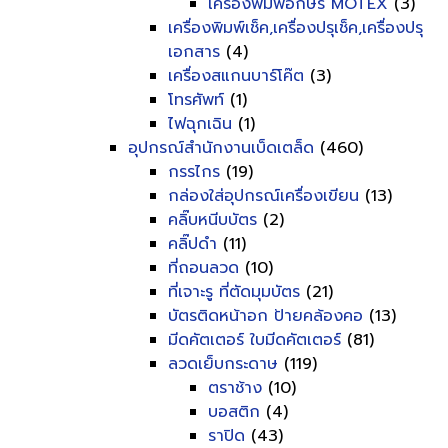
เครื่องพิมพ์อักษร MOTEX
(3)
เครื่องพิมพ์เช็ค,เครื่องปรุเช็ค,เครื่องปรุ
เอกสาร
(4)
เครื่องสแกนบาร์โค๊ต
(3)
โทรศัพท์
(1)
ไฟฉุกเฉิน
(1)
อุปกรณ์สำนักงานเบ็ดเตล็ด
(460)
กรรไกร
(19)
กล่องใส่อุปกรณ์เครื่องเขียน
(13)
คลิ๊บหนีบบัตร
(2)
คลิ๊ปดำ
(11)
ที่ถอนลวด
(10)
ที่เจาะรู ที่ตัดมุมบัตร
(21)
บัตรติดหน้าอก ป้ายคล้องคอ
(13)
มีดคัตเตอร์ ใบมีดคัตเตอร์
(81)
ลวดเย็บกระดาษ
(119)
ตราช้าง
(10)
บอสติก
(4)
ราปิด
(43)