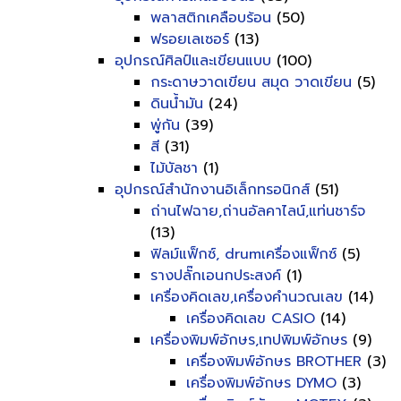
พลาสติกเคลือบร้อน
(50)
ฟรอยเลเซอร์
(13)
อุปกรณ์ศิลป์และเขียนแบบ
(100)
กระดาษวาดเขียน สมุด วาดเขียน
(5)
ดินน้ำมัน
(24)
พู่กัน
(39)
สี
(31)
ไม้บัลชา
(1)
อุปกรณ์สำนักงานอิเล็กทรอนิกส์
(51)
ถ่านไฟฉาย,ถ่านอัลคาไลน์,แท่นชาร์จ
(13)
ฟิลม์แฟ็กซ์, drumเครื่องแฟ็กซ์
(5)
รางปลั๊กเอนกประสงค์
(1)
เครื่องคิดเลข,เครื่องคำนวณเลข
(14)
เครื่องคิดเลข CASIO
(14)
เครื่องพิมพ์อักษร,เทปพิมพ์อักษร
(9)
เครื่องพิมพ์อักษร BROTHER
(3)
เครื่องพิมพ์อักษร DYMO
(3)