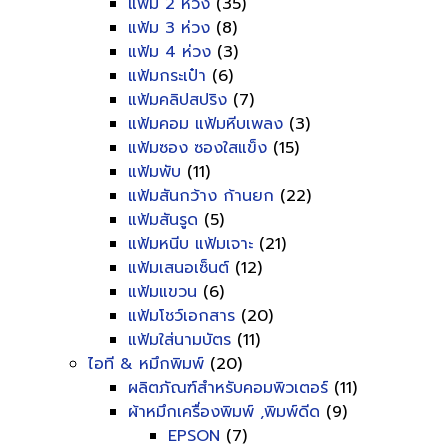
แฟ้ม 2 ห่วง
(35)
แฟ้ม 3 ห่วง
(8)
แฟ้ม 4 ห่วง
(3)
แฟ้มกระเป๋า
(6)
แฟ้มคลิปสปริง
(7)
แฟ้มคอม แฟ้มหีบเพลง
(3)
แฟ้มซอง ซองใสแข็ง
(15)
แฟ้มพับ
(11)
แฟ้มสันกว้าง ก้านยก
(22)
แฟ้มสันรูด
(5)
แฟ้มหนีบ แฟ้มเจาะ
(21)
แฟ้มเสนอเซ็นต์
(12)
แฟ้มแขวน
(6)
แฟ้มโชว์เอกสาร
(20)
แฟ้มใส่นามบัตร
(11)
ไอที & หมึกพิมพ์
(20)
ผลิตภัณฑ์สำหรับคอมพิวเตอร์
(11)
ผ้าหมึกเครื่องพิมพ์ ,พิมพ์ดีด
(9)
EPSON
(7)