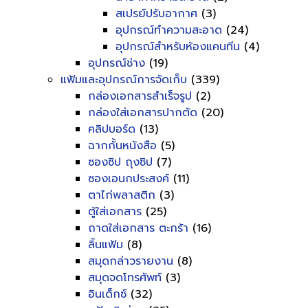
สเปรย์ปรับอากาศ
(3)
อุปกรณ์ทำความสะอาด
(24)
อุปกรณ์สำหรับห้องแคนทีน
(4)
อุปกรณ์ช่าง
(19)
แฟ้มและอุปกรณ์การจัดเก็บ
(339)
กล่องเอกสารสำเร็จรูป
(2)
กล่องใส่เอกสารปากตัด
(20)
คลิปบอร์ด
(13)
ฉากกั้นหนังสือ
(5)
ซองซิป ถุงซิป
(7)
ซองเอนกประสงค์
(11)
ตาไก่พลาสติก
(3)
ตู้ใส่เอกสาร
(25)
ถาดใส่เอกสาร ตะกร้า
(16)
ลิ้นแฟ้ม
(8)
สมุดกล่าวรายงาน
(8)
สมุดจดโทรศัพท์
(3)
อินเด็กซ์
(32)