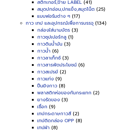
สติกเกอร์,ป้าย LABEL
(41)
สมุดปกอ่อน,ปกแข็ง,สมุดโน็ต
(25)
แบบฟอร์มต่าง ๆ
(17)
กาว เทป และอุปกรณ์เพื่อการบรรจุ
(134)
กล่องใส่นามบัตร
(3)
กาวซุปเปอร์กลู
(1)
กาวดินน้ำมัน
(3)
กาวน้ำ
(6)
กาวลาเท็กซ์
(3)
กาวสารพัดประโยชน์
(6)
กาวสเปรย์
(2)
กาวแท่ง
(9)
ปืนยิงกาว
(8)
พลาสติกห่อของกันกระแทก
(2)
ยางรัดของ
(3)
เชื่อก
(9)
เทปกระดาษกาวสี
(2)
เทปติดกล่อง OPP
(8)
เทปผ้า
(8)