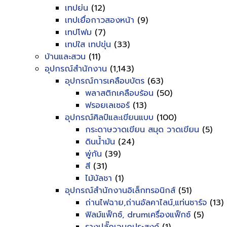
เทปย่น
(12)
เทปเยื่อกาวสองหน้า
(9)
เทปโฟม
(7)
เทปใส เทปขุ่น
(33)
บ้านและสวน
(11)
อุปกรณ์สำนักงาน
(1,143)
อุปกรณ์การเคลือบบัตร
(63)
พลาสติกเคลือบร้อน
(50)
ฟรอยเลเซอร์
(13)
อุปกรณ์ศิลป์และเขียนแบบ
(100)
กระดาษวาดเขียน สมุด วาดเขียน
(5)
ดินน้ำมัน
(24)
พู่กัน
(39)
สี
(31)
ไม้บัลชา
(1)
อุปกรณ์สำนักงานอิเล็กทรอนิกส์
(51)
ถ่านไฟฉาย,ถ่านอัลคาไลน์,แท่นชาร์จ
(13)
ฟิลม์แฟ็กซ์, drumเครื่องแฟ็กซ์
(5)