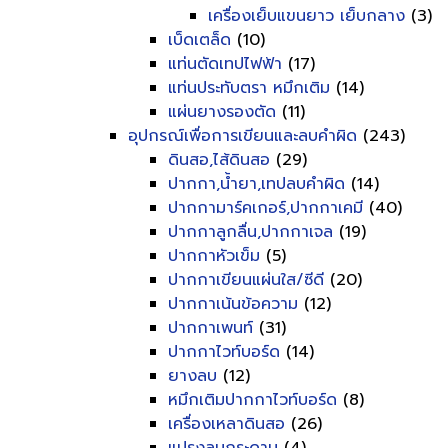
เครื่องเย็บแขนยาว เย็บกลาง
(3)
เบ็ดเตล็ด
(10)
แท่นตัดเทปไฟฟ้า
(17)
แท่นประทับตรา หมึกเติม
(14)
แผ่นยางรองตัด
(11)
อุปกรณ์เพื่อการเขียนและลบคำผิด
(243)
ดินสอ,ไส้ดินสอ
(29)
ปากกา,น้ำยา,เทปลบคำผิด
(14)
ปากกามาร์คเกอร์,ปากกาเคมี
(40)
ปากกาลูกลื่น,ปากกาเจล
(19)
ปากกาหัวเข็ม
(5)
ปากกาเขียนแผ่นใส/ซีดี
(20)
ปากกาเน้นข้อความ
(12)
ปากกาเพนท์
(31)
ปากกาไวท์บอร์ด
(14)
ยางลบ
(12)
หมึกเติมปากกาไวท์บอร์ด
(8)
เครื่องเหลาดินสอ
(26)