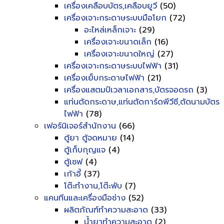
เครื่องเคลือบบัตร,เคลือบยูวี
(50)
เครื่องเจาะกระดาษระบบมือโยก
(72)
อะไหล่เหล็กเจาะ
(29)
เครื่องเจาะขนาดเล็ก
(16)
เครื่องเจาะขนาดใหญ่
(27)
เครื่องเจาะกระดาษระบบไฟฟ้า
(31)
เครื่องเย็บกระดาษไฟฟ้า
(21)
เครื่องแสตมป์เวลาเอกสาร,บัตรจอดรถ
(3)
แท่นตัดกระดาษ,แท่นตัดการ์ดพีวีซี,ตัดนามบัตร
ไฟฟ้า
(78)
เฟอร์นิเจอร์สำนักงาน
(66)
ตู้ยา ตู้จดหมาย
(14)
ตู้เก็บกุญแจ
(4)
ตู้เซฟ
(4)
เก้าอี้
(37)
โต๊ะทำงาน,โต๊ะพับ
(7)
แคนทีนและเครื่องมือช่าง
(52)
ผลิตภัณฑ์ทำความสะอาด
(33)
น้ำยาทำความสะอาด
(2)