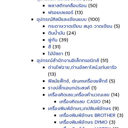
พลาสติกเคลือบร้อน
(50)
ฟรอยเลเซอร์
(13)
อุปกรณ์ศิลป์และเขียนแบบ
(100)
กระดาษวาดเขียน สมุด วาดเขียน
(5)
ดินน้ำมัน
(24)
พู่กัน
(39)
สี
(31)
ไม้บัลชา
(1)
อุปกรณ์สำนักงานอิเล็กทรอนิกส์
(51)
ถ่านไฟฉาย,ถ่านอัลคาไลน์,แท่นชาร์จ
(13)
ฟิลม์แฟ็กซ์, drumเครื่องแฟ็กซ์
(5)
รางปลั๊กเอนกประสงค์
(1)
เครื่องคิดเลข,เครื่องคำนวณเลข
(14)
เครื่องคิดเลข CASIO
(14)
เครื่องพิมพ์อักษร,เทปพิมพ์อักษร
(9)
เครื่องพิมพ์อักษร BROTHER
(3)
เครื่องพิมพ์อักษร DYMO
(3)