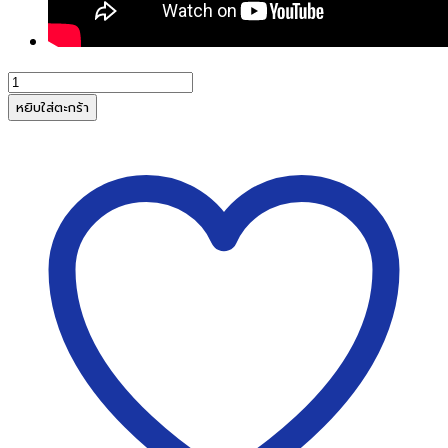
จำนวน
มีด
หยิบใส่ตะกร้า
คัต
เตอร์
OLFA
SK-
10
สำหรับ
งาน
ตัด
เชือก
กรีด
กล่อง
งาน
ตัด
เกี่ยว