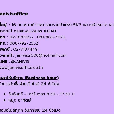
janivisoffice
ี่อยู่ :
16 ถนนรามคำแหง ซอยรามคำแหง 51/3 แขวงหัวหมาก เข
บางกะปิ กรุงเทพมหานคร 10240
โทร. :
02-3183655 , 081-866-7072,
โทร. :
086-792-2552
แฟกซ์ :
02-7187449
E-mail :
janivis2008@hotmail.com
LINE :
@JANIVIS
www.janivisoffice.co.th
เวลาให้บริการ (Business hour)
ับการสั่งซื้อผ่านเว็บไซต์ 24 ชั่วโมง
วันจันทร์ - เสาร์ เวลา 8.30 - 17.30 น.
หยุด อาทิตย์
ตอบอีเมล์ทุกๆ วันภายใน 24 ชั่วโมง