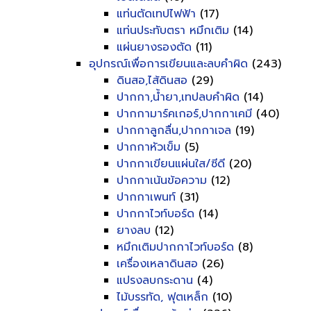
แท่นตัดเทปไฟฟ้า
(17)
แท่นประทับตรา หมึกเติม
(14)
แผ่นยางรองตัด
(11)
อุปกรณ์เพื่อการเขียนและลบคำผิด
(243)
ดินสอ,ไส้ดินสอ
(29)
ปากกา,น้ำยา,เทปลบคำผิด
(14)
ปากกามาร์คเกอร์,ปากกาเคมี
(40)
ปากกาลูกลื่น,ปากกาเจล
(19)
ปากกาหัวเข็ม
(5)
ปากกาเขียนแผ่นใส/ซีดี
(20)
ปากกาเน้นข้อความ
(12)
ปากกาเพนท์
(31)
ปากกาไวท์บอร์ด
(14)
ยางลบ
(12)
หมึกเติมปากกาไวท์บอร์ด
(8)
เครื่องเหลาดินสอ
(26)
แปรงลบกระดาน
(4)
ไม้บรรทัด, ฟุตเหล็ก
(10)