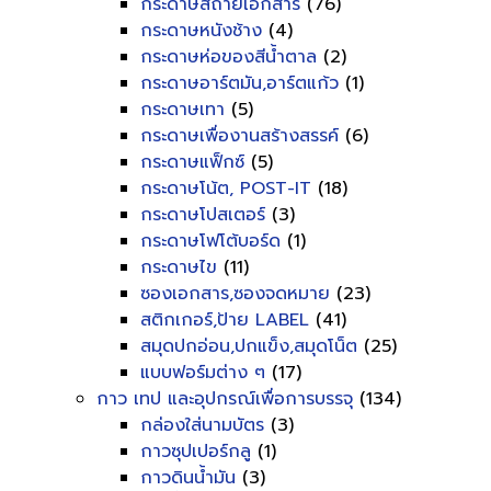
กระดาษสีถ่ายเอกสาร
(76)
กระดาษหนังช้าง
(4)
กระดาษห่อของสีน้ำตาล
(2)
กระดาษอาร์ตมัน,อาร์ตแก้ว
(1)
กระดาษเทา
(5)
กระดาษเพื่องานสร้างสรรค์
(6)
กระดาษแฟ็กซ์
(5)
กระดาษโน้ต, POST-IT
(18)
กระดาษโปสเตอร์
(3)
กระดาษโฟโต้บอร์ด
(1)
กระดาษไข
(11)
ซองเอกสาร,ซองจดหมาย
(23)
สติกเกอร์,ป้าย LABEL
(41)
สมุดปกอ่อน,ปกแข็ง,สมุดโน็ต
(25)
แบบฟอร์มต่าง ๆ
(17)
กาว เทป และอุปกรณ์เพื่อการบรรจุ
(134)
กล่องใส่นามบัตร
(3)
กาวซุปเปอร์กลู
(1)
กาวดินน้ำมัน
(3)