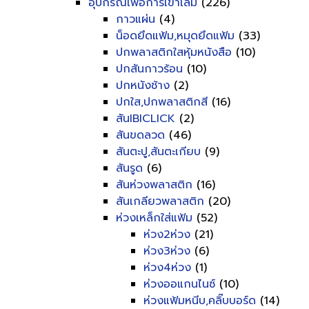
อุปกรณ์เพื่อการเข้าเล่ม
(226)
กาวแผ่น
(4)
น็อดยึดแฟ้ม,หมุดยึดแฟ้ม
(33)
ปกพลาสติกใสหุ้มหนังสือ
(10)
ปกสันกาวร้อน
(10)
ปกหนังช้าง
(2)
ปกใส,ปกพลาสติกสี
(16)
สันIBICLICK
(2)
สันขดลวด
(46)
สันตะปู,สันตะเกียบ
(9)
สันรูด
(6)
สันห่วงพลาสติก
(16)
สันเกลียวพลาสติก
(20)
ห่วงเหล็กใส่แฟ้ม
(52)
ห่วง2ห่วง
(21)
ห่วง3ห่วง
(6)
ห่วง4ห่วง
(1)
ห่วงออแกนไนซ์
(10)
ห่วงแฟ้มหนีบ,คลิ๊บบอร์ด
(14)