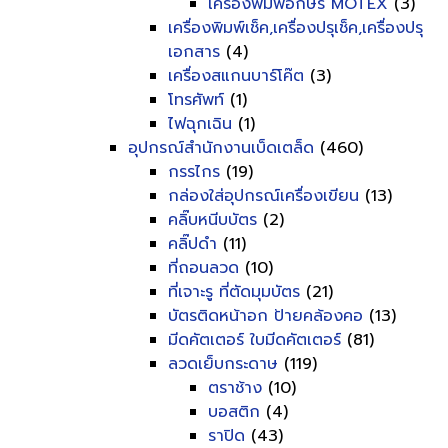
เครื่องพิมพ์อักษร MOTEX
(3)
เครื่องพิมพ์เช็ค,เครื่องปรุเช็ค,เครื่องปรุ
เอกสาร
(4)
เครื่องสแกนบาร์โค๊ต
(3)
โทรศัพท์
(1)
ไฟฉุกเฉิน
(1)
อุปกรณ์สำนักงานเบ็ดเตล็ด
(460)
กรรไกร
(19)
กล่องใส่อุปกรณ์เครื่องเขียน
(13)
คลิ๊บหนีบบัตร
(2)
คลิ๊ปดำ
(11)
ที่ถอนลวด
(10)
ที่เจาะรู ที่ตัดมุมบัตร
(21)
บัตรติดหน้าอก ป้ายคล้องคอ
(13)
มีดคัตเตอร์ ใบมีดคัตเตอร์
(81)
ลวดเย็บกระดาษ
(119)
ตราช้าง
(10)
บอสติก
(4)
ราปิด
(43)