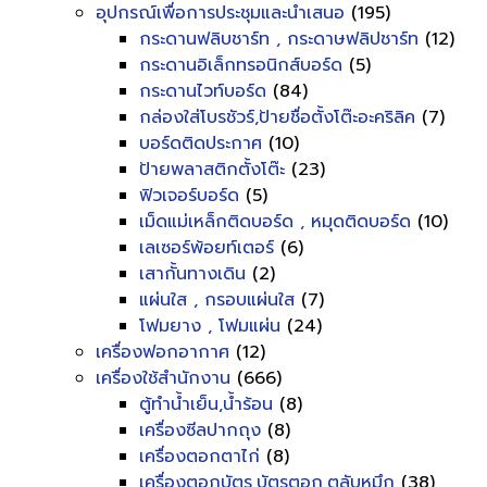
อุปกรณ์เพื่อการประชุมและนำเสนอ
(195)
กระดานฟลิบชาร์ท , กระดาษฟลิปชาร์ท
(12)
กระดานอิเล็กทรอนิกส์บอร์ด
(5)
กระดานไวท์บอร์ด
(84)
กล่องใส่โบรชัวร์,ป้ายชื่อตั้งโต๊ะอะคริลิค
(7)
บอร์ดติดประกาศ
(10)
ป้ายพลาสติกตั้งโต๊ะ
(23)
ฟิวเจอร์บอร์ด
(5)
เม็ดแม่เหล็กติดบอร์ด , หมุดติดบอร์ด
(10)
เลเซอร์พ้อยท์เตอร์
(6)
เสากั้นทางเดิน
(2)
แผ่นใส , กรอบแผ่นใส
(7)
โฟมยาง , โฟมแผ่น
(24)
เครื่องฟอกอากาศ
(12)
เครื่องใช้สำนักงาน
(666)
ตู้ทำน้ำเย็น,น้ำร้อน
(8)
เครื่องซีลปากถุง
(8)
เครื่องตอกตาไก่
(8)
เครื่องตอกบัตร,บัตรตอก,ตลับหมึก
(38)