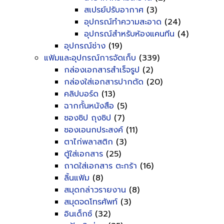
สเปรย์ปรับอากาศ
(3)
อุปกรณ์ทำความสะอาด
(24)
อุปกรณ์สำหรับห้องแคนทีน
(4)
อุปกรณ์ช่าง
(19)
แฟ้มและอุปกรณ์การจัดเก็บ
(339)
กล่องเอกสารสำเร็จรูป
(2)
กล่องใส่เอกสารปากตัด
(20)
คลิปบอร์ด
(13)
ฉากกั้นหนังสือ
(5)
ซองซิป ถุงซิป
(7)
ซองเอนกประสงค์
(11)
ตาไก่พลาสติก
(3)
ตู้ใส่เอกสาร
(25)
ถาดใส่เอกสาร ตะกร้า
(16)
ลิ้นแฟ้ม
(8)
สมุดกล่าวรายงาน
(8)
สมุดจดโทรศัพท์
(3)
อินเด็กซ์
(32)