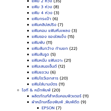
แฟ้ม 2 ห่วง
(35)
แฟ้ม 3 ห่วง
(8)
แฟ้ม 4 ห่วง
(3)
แฟ้มกระเป๋า
(6)
แฟ้มคลิปสปริง
(7)
แฟ้มคอม แฟ้มหีบเพลง
(3)
แฟ้มซอง ซองใสแข็ง
(15)
แฟ้มพับ
(11)
แฟ้มสันกว้าง ก้านยก
(22)
แฟ้มสันรูด
(5)
แฟ้มหนีบ แฟ้มเจาะ
(21)
แฟ้มเสนอเซ็นต์
(12)
แฟ้มแขวน
(6)
แฟ้มโชว์เอกสาร
(20)
แฟ้มใส่นามบัตร
(11)
ไอที & หมึกพิมพ์
(20)
ผลิตภัณฑ์สำหรับคอมพิวเตอร์
(11)
ผ้าหมึกเครื่องพิมพ์ ,พิมพ์ดีด
(9)
EPSON
(7)