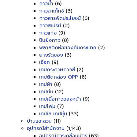
กาวน้ำ
(6)
กาวลาเท็กซ์
(3)
กาวสารพัดประโยชน์
(6)
กาวสเปรย์
(2)
กาวแท่ง
(9)
ปืนยิงกาว
(8)
พลาสติกห่อของกันกระแทก
(2)
ยางรัดของ
(3)
เชื่อก
(9)
เทปกระดาษกาวสี
(2)
เทปติดกล่อง OPP
(8)
เทปผ้า
(8)
เทปย่น
(12)
เทปเยื่อกาวสองหน้า
(9)
เทปโฟม
(7)
เทปใส เทปขุ่น
(33)
บ้านและสวน
(11)
อุปกรณ์สำนักงาน
(1,143)
อุปกรณ์การเคลือบบัตร
(63)