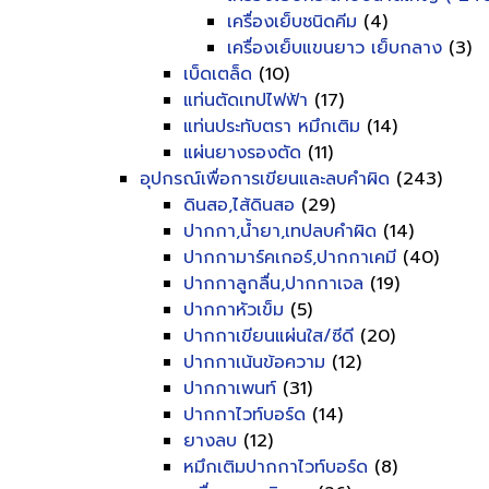
เครื่องเย็บชนิดคีม
(4)
เครื่องเย็บแขนยาว เย็บกลาง
(3)
เบ็ดเตล็ด
(10)
แท่นตัดเทปไฟฟ้า
(17)
แท่นประทับตรา หมึกเติม
(14)
แผ่นยางรองตัด
(11)
อุปกรณ์เพื่อการเขียนและลบคำผิด
(243)
ดินสอ,ไส้ดินสอ
(29)
ปากกา,น้ำยา,เทปลบคำผิด
(14)
ปากกามาร์คเกอร์,ปากกาเคมี
(40)
ปากกาลูกลื่น,ปากกาเจล
(19)
ปากกาหัวเข็ม
(5)
ปากกาเขียนแผ่นใส/ซีดี
(20)
ปากกาเน้นข้อความ
(12)
ปากกาเพนท์
(31)
ปากกาไวท์บอร์ด
(14)
ยางลบ
(12)
หมึกเติมปากกาไวท์บอร์ด
(8)