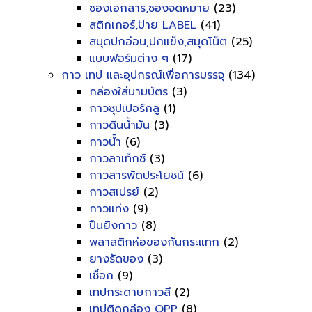
ซองเอกสาร,ซองจดหมาย
(23)
สติกเกอร์,ป้าย LABEL
(41)
สมุดปกอ่อน,ปกแข็ง,สมุดโน็ต
(25)
แบบฟอร์มต่าง ๆ
(17)
กาว เทป และอุปกรณ์เพื่อการบรรจุ
(134)
กล่องใส่นามบัตร
(3)
กาวซุปเปอร์กลู
(1)
กาวดินน้ำมัน
(3)
กาวน้ำ
(6)
กาวลาเท็กซ์
(3)
กาวสารพัดประโยชน์
(6)
กาวสเปรย์
(2)
กาวแท่ง
(9)
ปืนยิงกาว
(8)
พลาสติกห่อของกันกระแทก
(2)
ยางรัดของ
(3)
เชื่อก
(9)
เทปกระดาษกาวสี
(2)
เทปติดกล่อง OPP
(8)