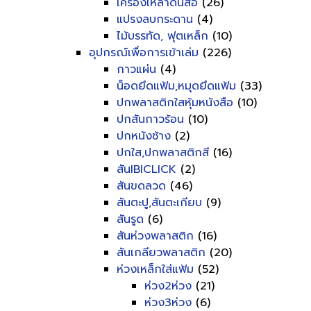
เครื่องเหลาดินสอ
(26)
แปรงลบกระดาน
(4)
ไม้บรรทัด, ฟุตเหล็ก
(10)
อุปกรณ์เพื่อการเข้าเล่ม
(226)
กาวแผ่น
(4)
น็อดยึดแฟ้ม,หมุดยึดแฟ้ม
(33)
ปกพลาสติกใสหุ้มหนังสือ
(10)
ปกสันกาวร้อน
(10)
ปกหนังช้าง
(2)
ปกใส,ปกพลาสติกสี
(16)
สันIBICLICK
(2)
สันขดลวด
(46)
สันตะปู,สันตะเกียบ
(9)
สันรูด
(6)
สันห่วงพลาสติก
(16)
สันเกลียวพลาสติก
(20)
ห่วงเหล็กใส่แฟ้ม
(52)
ห่วง2ห่วง
(21)
ห่วง3ห่วง
(6)