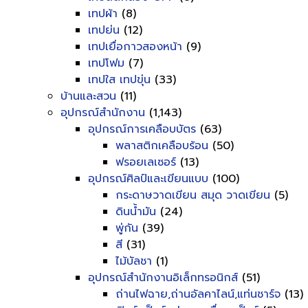
เทปผ้า
(8)
เทปย่น
(12)
เทปเยื่อกาวสองหน้า
(9)
เทปโฟม
(7)
เทปใส เทปขุ่น
(33)
บ้านและสวน
(11)
อุปกรณ์สำนักงาน
(1,143)
อุปกรณ์การเคลือบบัตร
(63)
พลาสติกเคลือบร้อน
(50)
ฟรอยเลเซอร์
(13)
อุปกรณ์ศิลป์และเขียนแบบ
(100)
กระดาษวาดเขียน สมุด วาดเขียน
(5)
ดินน้ำมัน
(24)
พู่กัน
(39)
สี
(31)
ไม้บัลชา
(1)
อุปกรณ์สำนักงานอิเล็กทรอนิกส์
(51)
ถ่านไฟฉาย,ถ่านอัลคาไลน์,แท่นชาร์จ
(13)