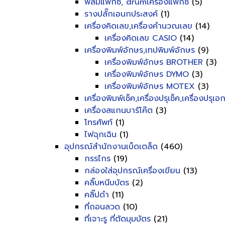
ฟิลม์แฟ็กซ์, drumเครื่องแฟ็กซ์
(5)
รางปลั๊กเอนกประสงค์
(1)
เครื่องคิดเลข,เครื่องคำนวณเลข
(14)
เครื่องคิดเลข CASIO
(14)
เครื่องพิมพ์อักษร,เทปพิมพ์อักษร
(9)
เครื่องพิมพ์อักษร BROTHER
(3)
เครื่องพิมพ์อักษร DYMO
(3)
เครื่องพิมพ์อักษร MOTEX
(3)
เครื่องพิมพ์เช็ค,เครื่องปรุเช็ค,เครื่องปรุเ
เครื่องสแกนบาร์โค๊ต
(3)
โทรศัพท์
(1)
ไฟฉุกเฉิน
(1)
อุปกรณ์สำนักงานเบ็ดเตล็ด
(460)
กรรไกร
(19)
กล่องใส่อุปกรณ์เครื่องเขียน
(13)
คลิ๊บหนีบบัตร
(2)
คลิ๊ปดำ
(11)
ที่ถอนลวด
(10)
ที่เจาะรู ที่ตัดมุมบัตร
(21)