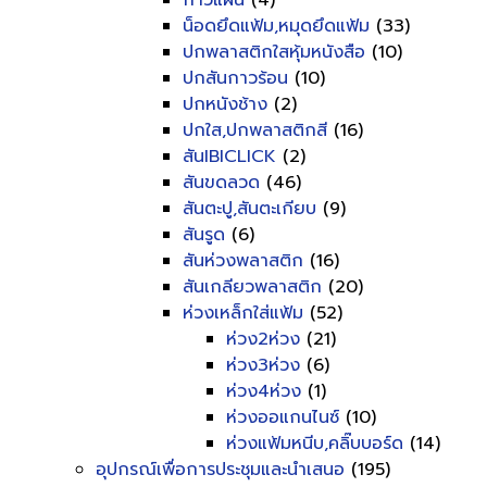
กาวแผ่น
(4)
น็อดยึดแฟ้ม,หมุดยึดแฟ้ม
(33)
ปกพลาสติกใสหุ้มหนังสือ
(10)
ปกสันกาวร้อน
(10)
ปกหนังช้าง
(2)
ปกใส,ปกพลาสติกสี
(16)
สันIBICLICK
(2)
สันขดลวด
(46)
สันตะปู,สันตะเกียบ
(9)
สันรูด
(6)
สันห่วงพลาสติก
(16)
สันเกลียวพลาสติก
(20)
ห่วงเหล็กใส่แฟ้ม
(52)
ห่วง2ห่วง
(21)
ห่วง3ห่วง
(6)
ห่วง4ห่วง
(1)
ห่วงออแกนไนซ์
(10)
ห่วงแฟ้มหนีบ,คลิ๊บบอร์ด
(14)
อุปกรณ์เพื่อการประชุมและนำเสนอ
(195)