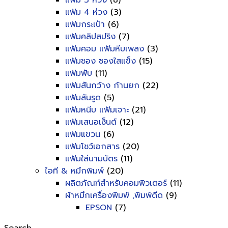
แฟ้ม 3 ห่วง
(8)
แฟ้ม 4 ห่วง
(3)
แฟ้มกระเป๋า
(6)
แฟ้มคลิปสปริง
(7)
แฟ้มคอม แฟ้มหีบเพลง
(3)
แฟ้มซอง ซองใสแข็ง
(15)
แฟ้มพับ
(11)
แฟ้มสันกว้าง ก้านยก
(22)
แฟ้มสันรูด
(5)
แฟ้มหนีบ แฟ้มเจาะ
(21)
แฟ้มเสนอเซ็นต์
(12)
แฟ้มแขวน
(6)
แฟ้มโชว์เอกสาร
(20)
แฟ้มใส่นามบัตร
(11)
ไอที & หมึกพิมพ์
(20)
ผลิตภัณฑ์สำหรับคอมพิวเตอร์
(11)
ผ้าหมึกเครื่องพิมพ์ ,พิมพ์ดีด
(9)
EPSON
(7)