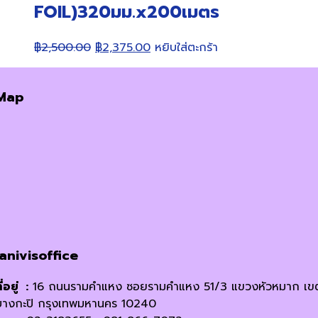
FOIL)320มม.x200เมตร
Original
Current
฿
2,500.00
฿
2,375.00
หยิบใส่ตะกร้า
price
price
was:
is:
Map
฿2,500.00.
฿2,375.00.
janivisoffice
ี่อยู่ :
16 ถนนรามคำแหง ซอยรามคำแหง 51/3 แขวงหัวหมาก เข
บางกะปิ กรุงเทพมหานคร 10240