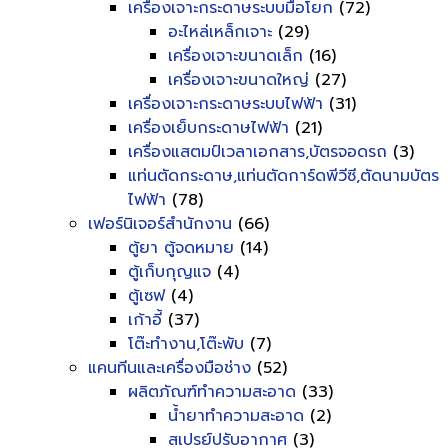
เครื่องเจาะกระดาษระบบมือโยก
(72)
อะไหล่เหล็กเจาะ
(29)
เครื่องเจาะขนาดเล็ก
(16)
เครื่องเจาะขนาดใหญ่
(27)
เครื่องเจาะกระดาษระบบไฟฟ้า
(31)
เครื่องเย็บกระดาษไฟฟ้า
(21)
เครื่องแสตมป์เวลาเอกสาร,บัตรจอดรถ
(3)
แท่นตัดกระดาษ,แท่นตัดการ์ดพีวีซี,ตัดนามบัตร
ไฟฟ้า
(78)
เฟอร์นิเจอร์สำนักงาน
(66)
ตู้ยา ตู้จดหมาย
(14)
ตู้เก็บกุญแจ
(4)
ตู้เซฟ
(4)
เก้าอี้
(37)
โต๊ะทำงาน,โต๊ะพับ
(7)
แคนทีนและเครื่องมือช่าง
(52)
ผลิตภัณฑ์ทำความสะอาด
(33)
น้ำยาทำความสะอาด
(2)
สเปรย์ปรับอากาศ
(3)