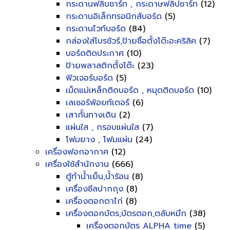
กระดานฟลิบชาร์ท , กระดาษฟลิปชาร์ท
(12)
กระดานอิเล็กทรอนิกส์บอร์ด
(5)
กระดานไวท์บอร์ด
(84)
กล่องใส่โบรชัวร์,ป้ายชื่อตั้งโต๊ะอะคริลิค
(7)
บอร์ดติดประกาศ
(10)
ป้ายพลาสติกตั้งโต๊ะ
(23)
ฟิวเจอร์บอร์ด
(5)
เม็ดแม่เหล็กติดบอร์ด , หมุดติดบอร์ด
(10)
เลเซอร์พ้อยท์เตอร์
(6)
เสากั้นทางเดิน
(2)
แผ่นใส , กรอบแผ่นใส
(7)
โฟมยาง , โฟมแผ่น
(24)
เครื่องฟอกอากาศ
(12)
เครื่องใช้สำนักงาน
(666)
ตู้ทำน้ำเย็น,น้ำร้อน
(8)
เครื่องซีลปากถุง
(8)
เครื่องตอกตาไก่
(8)
เครื่องตอกบัตร,บัตรตอก,ตลับหมึก
(38)
เครื่องตอกบัตร ALPHA time
(5)