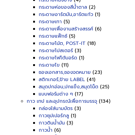
กระดาษหนังช้าง
(4)
กระดาษห่อของสีน้ำตาล
(2)
กระดาษอาร์ตมัน,อาร์ตแก้ว
(1)
กระดาษเทา
(5)
กระดาษเพื่องานสร้างสรรค์
(6)
กระดาษแฟ็กซ์
(5)
กระดาษโน้ต, POST-IT
(18)
กระดาษโปสเตอร์
(3)
กระดาษโฟโต้บอร์ด
(1)
กระดาษไข
(11)
ซองเอกสาร,ซองจดหมาย
(23)
สติกเกอร์,ป้าย LABEL
(41)
สมุดปกอ่อน,ปกแข็ง,สมุดโน็ต
(25)
แบบฟอร์มต่าง ๆ
(17)
กาว เทป และอุปกรณ์เพื่อการบรรจุ
(134)
กล่องใส่นามบัตร
(3)
กาวซุปเปอร์กลู
(1)
กาวดินน้ำมัน
(3)
กาวน้ำ
(6)