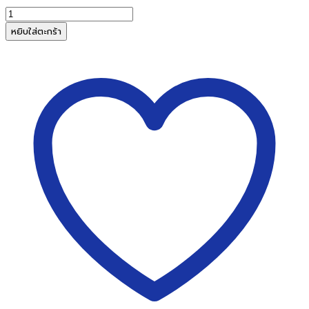
จำนวน
ฟอยล์
หยิบใส่ตะกร้า
เลเซอร์
สี
ชนิด
แผ่น
A4
สี
เงิน
เงา
100
แผ่น/
กล่อง
ชิ้น