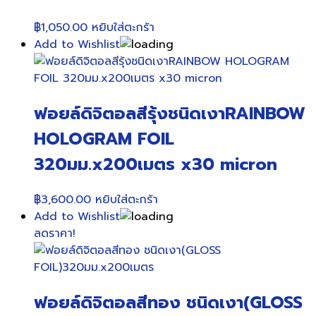
may
฿
1,050.00
หยิบใส่ตะกร้า
be
Add to Wishlist
chosen
on
the
product
ฟอยล์ดิจิตอลสีรุ้งชนิดเงาRAINBOW
page
HOLOGRAM FOIL
320มม.x200เมตร x30 micron
฿
3,600.00
หยิบใส่ตะกร้า
Add to Wishlist
ลดราคา!
ฟอยล์ดิจิตอลสีทอง ชนิดเงา(GLOSS