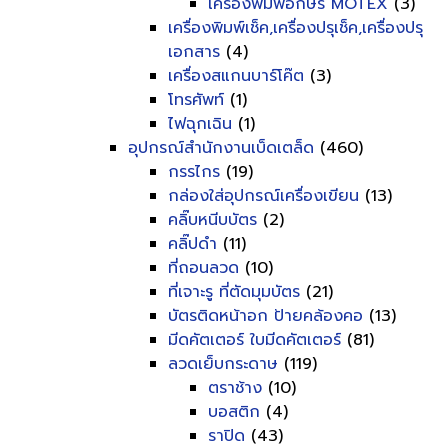
เครื่องพิมพ์อักษร MOTEX
(3)
เครื่องพิมพ์เช็ค,เครื่องปรุเช็ค,เครื่องปรุ
เอกสาร
(4)
เครื่องสแกนบาร์โค๊ต
(3)
โทรศัพท์
(1)
ไฟฉุกเฉิน
(1)
อุปกรณ์สำนักงานเบ็ดเตล็ด
(460)
กรรไกร
(19)
กล่องใส่อุปกรณ์เครื่องเขียน
(13)
คลิ๊บหนีบบัตร
(2)
คลิ๊ปดำ
(11)
ที่ถอนลวด
(10)
ที่เจาะรู ที่ตัดมุมบัตร
(21)
บัตรติดหน้าอก ป้ายคล้องคอ
(13)
มีดคัตเตอร์ ใบมีดคัตเตอร์
(81)
ลวดเย็บกระดาษ
(119)
ตราช้าง
(10)
บอสติก
(4)
ราปิด
(43)