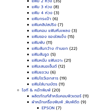
แฟ้ม 2 ห่วง
(35)
แฟ้ม 3 ห่วง
(8)
แฟ้ม 4 ห่วง
(3)
แฟ้มกระเป๋า
(6)
แฟ้มคลิปสปริง
(7)
แฟ้มคอม แฟ้มหีบเพลง
(3)
แฟ้มซอง ซองใสแข็ง
(15)
แฟ้มพับ
(11)
แฟ้มสันกว้าง ก้านยก
(22)
แฟ้มสันรูด
(5)
แฟ้มหนีบ แฟ้มเจาะ
(21)
แฟ้มเสนอเซ็นต์
(12)
แฟ้มแขวน
(6)
แฟ้มโชว์เอกสาร
(19)
แฟ้มใส่นามบัตร
(11)
ไอที & หมึกพิมพ์
(20)
ผลิตภัณฑ์สำหรับคอมพิวเตอร์
(11)
ผ้าหมึกเครื่องพิมพ์ ,พิมพ์ดีด
(9)
EPSON
(7)