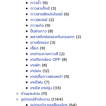
กาวน้ำ
(6)
กาวลาเท็กซ์
(3)
กาวสารพัดประโยชน์
(6)
กาวสเปรย์
(2)
กาวแท่ง
(9)
ปืนยิงกาว
(8)
พลาสติกห่อของกันกระแทก
(2)
ยางรัดของ
(3)
เชื่อก
(9)
เทปกระดาษกาวสี
(2)
เทปติดกล่อง OPP
(8)
เทปผ้า
(8)
เทปย่น
(12)
เทปเยื่อกาวสองหน้า
(9)
เทปโฟม
(7)
เทปใส เทปขุ่น
(33)
บ้านและสวน
(11)
อุปกรณ์สำนักงาน
(1,144)
อุปกรณ์การเคลือบบัตร
(64)