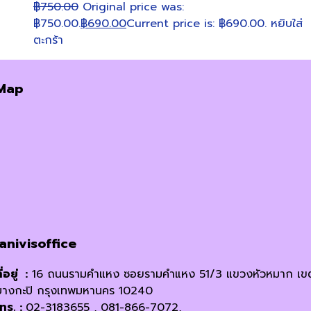
฿
750.00
Original price was:
฿750.00.
฿
690.00
Current price is: ฿690.00.
หยิบใส่
ตะกร้า
Map
janivisoffice
ี่อยู่ :
16 ถนนรามคำแหง ซอยรามคำแหง 51/3 แขวงหัวหมาก เข
บางกะปิ กรุงเทพมหานคร 10240
โทร. :
02-3183655 , 081-866-7072,