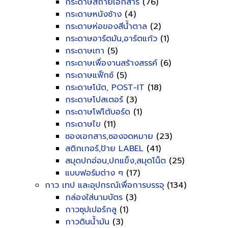
กระดาษสีถ่ายเอกสาร
(76)
กระดาษหนังช้าง
(4)
กระดาษห่อของสีน้ำตาล
(2)
กระดาษอาร์ตมัน,อาร์ตแก้ว
(1)
กระดาษเทา
(5)
กระดาษเพื่องานสร้างสรรค์
(6)
กระดาษแฟ็กซ์
(5)
กระดาษโน้ต, POST-IT
(18)
กระดาษโปสเตอร์
(3)
กระดาษโฟโต้บอร์ด
(1)
กระดาษไข
(11)
ซองเอกสาร,ซองจดหมาย
(23)
สติกเกอร์,ป้าย LABEL
(41)
สมุดปกอ่อน,ปกแข็ง,สมุดโน็ต
(25)
แบบฟอร์มต่าง ๆ
(17)
กาว เทป และอุปกรณ์เพื่อการบรรจุ
(134)
กล่องใส่นามบัตร
(3)
กาวซุปเปอร์กลู
(1)
กาวดินน้ำมัน
(3)