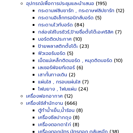
อุปกรณ์เพื่อการประชุมและนำเสนอ
(195)
กระดานฟลิบชาร์ท , กระดาษฟลิปชาร์ท
(12)
กระดานอิเล็กทรอนิกส์บอร์ด
(5)
กระดานไวท์บอร์ด
(84)
กล่องใส่โบรชัวร์,ป้ายชื่อตั้งโต๊ะอะคริลิค
(7)
บอร์ดติดประกาศ
(10)
ป้ายพลาสติกตั้งโต๊ะ
(23)
ฟิวเจอร์บอร์ด
(5)
เม็ดแม่เหล็กติดบอร์ด , หมุดติดบอร์ด
(10)
เลเซอร์พ้อยท์เตอร์
(6)
เสากั้นทางเดิน
(2)
แผ่นใส , กรอบแผ่นใส
(7)
โฟมยาง , โฟมแผ่น
(24)
เครื่องฟอกอากาศ
(12)
เครื่องใช้สำนักงาน
(666)
ตู้ทำน้ำเย็น,น้ำร้อน
(8)
เครื่องซีลปากถุง
(8)
เครื่องตอกตาไก่
(8)
เครื่องตอกบัตร,บัตรตอก,ตลับหมึก
(38)