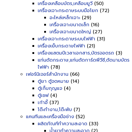
เครื่องเคลือบบัตร,เคลือบยูวี
(50)
เครื่องเจาะกระดาษระบบมือโยก
(72)
อะไหล่เหล็กเจาะ
(29)
เครื่องเจาะขนาดเล็ก
(16)
เครื่องเจาะขนาดใหญ่
(27)
เครื่องเจาะกระดาษระบบไฟฟ้า
(31)
เครื่องเย็บกระดาษไฟฟ้า
(21)
เครื่องแสตมป์เวลาเอกสาร,บัตรจอดรถ
(3)
แท่นตัดกระดาษ,แท่นตัดการ์ดพีวีซี,ตัดนามบัตร
ไฟฟ้า
(78)
เฟอร์นิเจอร์สำนักงาน
(66)
ตู้ยา ตู้จดหมาย
(14)
ตู้เก็บกุญแจ
(4)
ตู้เซฟ
(4)
เก้าอี้
(37)
โต๊ะทำงาน,โต๊ะพับ
(7)
แคนทีนและเครื่องมือช่าง
(52)
ผลิตภัณฑ์ทำความสะอาด
(33)
น้ำยาทำความสะอาด
(2)