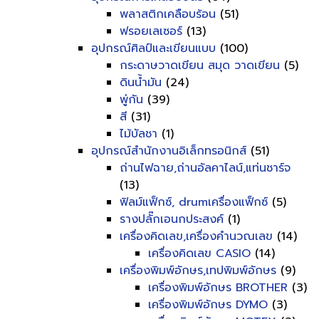
พลาสติกเคลือบร้อน
(51)
ฟรอยเลเซอร์
(13)
อุปกรณ์ศิลป์และเขียนแบบ
(100)
กระดาษวาดเขียน สมุด วาดเขียน
(5)
ดินน้ำมัน
(24)
พู่กัน
(39)
สี
(31)
ไม้บัลชา
(1)
อุปกรณ์สำนักงานอิเล็กทรอนิกส์
(51)
ถ่านไฟฉาย,ถ่านอัลคาไลน์,แท่นชาร์จ
(13)
ฟิลม์แฟ็กซ์, drumเครื่องแฟ็กซ์
(5)
รางปลั๊กเอนกประสงค์
(1)
เครื่องคิดเลข,เครื่องคำนวณเลข
(14)
เครื่องคิดเลข CASIO
(14)
เครื่องพิมพ์อักษร,เทปพิมพ์อักษร
(9)
เครื่องพิมพ์อักษร BROTHER
(3)
เครื่องพิมพ์อักษร DYMO
(3)