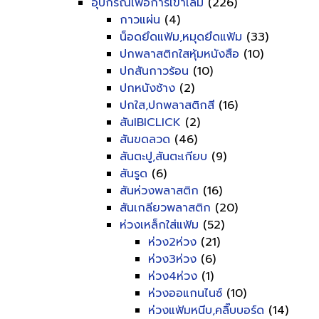
อุปกรณ์เพื่อการเข้าเล่ม
(226)
กาวแผ่น
(4)
น็อดยึดแฟ้ม,หมุดยึดแฟ้ม
(33)
ปกพลาสติกใสหุ้มหนังสือ
(10)
ปกสันกาวร้อน
(10)
ปกหนังช้าง
(2)
ปกใส,ปกพลาสติกสี
(16)
สันIBICLICK
(2)
สันขดลวด
(46)
สันตะปู,สันตะเกียบ
(9)
สันรูด
(6)
สันห่วงพลาสติก
(16)
สันเกลียวพลาสติก
(20)
ห่วงเหล็กใส่แฟ้ม
(52)
ห่วง2ห่วง
(21)
ห่วง3ห่วง
(6)
ห่วง4ห่วง
(1)
ห่วงออแกนไนซ์
(10)
ห่วงแฟ้มหนีบ,คลิ๊บบอร์ด
(14)