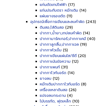
แท่นตัดเทปไฟฟ้า
(17)
แท่นประทับตรา หมึกเติม
(14)
แผ่นยางรองตัด
(11)
อุปกรณ์เพื่อการเขียนและลบคำผิด
(243)
ดินสอ,ไส้ดินสอ
(29)
ปากกา,น้ำยา,เทปลบคำผิด
(14)
ปากกามาร์คเกอร์,ปากกาเคมี
(40)
ปากกาลูกลื่น,ปากกาเจล
(19)
ปากกาหัวเข็ม
(5)
ปากกาเขียนแผ่นใส/ซีดี
(20)
ปากกาเน้นข้อความ
(12)
ปากกาเพนท์
(31)
ปากกาไวท์บอร์ด
(14)
ยางลบ
(12)
หมึกเติมปากกาไวท์บอร์ด
(8)
เครื่องเหลาดินสอ
(26)
แปรงลบกระดาน
(4)
ไม้บรรทัด, ฟุตเหล็ก
(10)