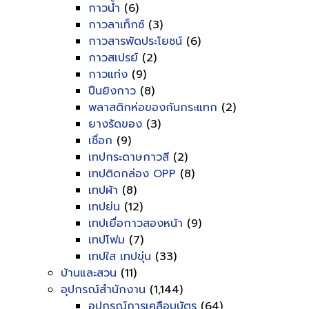
กาวน้ำ
(6)
กาวลาเท็กซ์
(3)
กาวสารพัดประโยชน์
(6)
กาวสเปรย์
(2)
กาวแท่ง
(9)
ปืนยิงกาว
(8)
พลาสติกห่อของกันกระแทก
(2)
ยางรัดของ
(3)
เชื่อก
(9)
เทปกระดาษกาวสี
(2)
เทปติดกล่อง OPP
(8)
เทปผ้า
(8)
เทปย่น
(12)
เทปเยื่อกาวสองหน้า
(9)
เทปโฟม
(7)
เทปใส เทปขุ่น
(33)
บ้านและสวน
(11)
อุปกรณ์สำนักงาน
(1,144)
อุปกรณ์การเคลือบบัตร
(64)