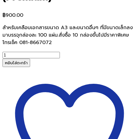
฿
900.00
สำหรับเคลือบเอกสารขนาด A3 และขนาดอื่นๆ ที่มีขนาดเล็กลง
มาบรรจุกล่องละ 100 แผ่น.สั่งซื้อ 10 กล่องขึ้นไปมีราคาพิเศษ
โทรเช็ค 081-8667072
จำนวน
พลาสติก
หยิบใส่ตะกร้า
เคลือบ
บัตร
ELEPHANT
A3*125
micron
(Premium)
ชิ้น