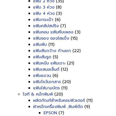
แฟ้ม 2 ห่วง
(35)
แฟ้ม 3 ห่วง
(8)
แฟ้ม 4 ห่วง
(3)
แฟ้มกระเป๋า
(6)
แฟ้มคลิปสปริง
(7)
แฟ้มคอม แฟ้มหีบเพลง
(3)
แฟ้มซอง ซองใสแข็ง
(15)
แฟ้มพับ
(11)
แฟ้มสันกว้าง ก้านยก
(22)
แฟ้มสันรูด
(5)
แฟ้มหนีบ แฟ้มเจาะ
(21)
แฟ้มเสนอเซ็นต์
(12)
แฟ้มแขวน
(6)
แฟ้มโชว์เอกสาร
(20)
แฟ้มใส่นามบัตร
(11)
ไอที & หมึกพิมพ์
(20)
ผลิตภัณฑ์สำหรับคอมพิวเตอร์
(11)
ผ้าหมึกเครื่องพิมพ์ ,พิมพ์ดีด
(9)
EPSON
(7)