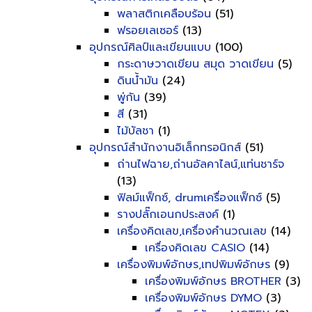
พลาสติกเคลือบร้อน
(51)
ฟรอยเลเซอร์
(13)
อุปกรณ์ศิลป์และเขียนแบบ
(100)
กระดาษวาดเขียน สมุด วาดเขียน
(5)
ดินน้ำมัน
(24)
พู่กัน
(39)
สี
(31)
ไม้บัลชา
(1)
อุปกรณ์สำนักงานอิเล็กทรอนิกส์
(51)
ถ่านไฟฉาย,ถ่านอัลคาไลน์,แท่นชาร์จ
(13)
ฟิลม์แฟ็กซ์, drumเครื่องแฟ็กซ์
(5)
รางปลั๊กเอนกประสงค์
(1)
เครื่องคิดเลข,เครื่องคำนวณเลข
(14)
เครื่องคิดเลข CASIO
(14)
เครื่องพิมพ์อักษร,เทปพิมพ์อักษร
(9)
เครื่องพิมพ์อักษร BROTHER
(3)
เครื่องพิมพ์อักษร DYMO
(3)