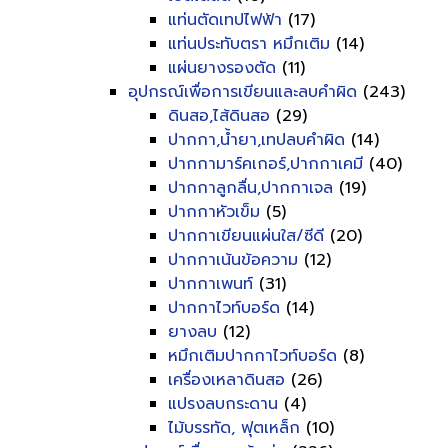
แท่นตัดเทปไฟฟ้า
(17)
แท่นประทับตรา หมึกเติม
(14)
แผ่นยางรองตัด
(11)
อุปกรณ์เพื่อการเขียนและลบคำผิด
(243)
ดินสอ,ไส้ดินสอ
(29)
ปากกา,น้ำยา,เทปลบคำผิด
(14)
ปากกามาร์คเกอร์,ปากกาเคมี
(40)
ปากกาลูกลื่น,ปากกาเจล
(19)
ปากกาหัวเข็ม
(5)
ปากกาเขียนแผ่นใส/ซีดี
(20)
ปากกาเน้นข้อความ
(12)
ปากกาเพนท์
(31)
ปากกาไวท์บอร์ด
(14)
ยางลบ
(12)
หมึกเติมปากกาไวท์บอร์ด
(8)
เครื่องเหลาดินสอ
(26)
แปรงลบกระดาน
(4)
ไม้บรรทัด, ฟุตเหล็ก
(10)