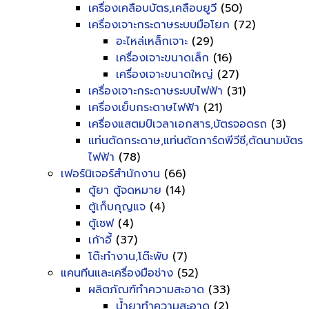
เครื่องเคลือบบัตร,เคลือบยูวี
(50)
เครื่องเจาะกระดาษระบบมือโยก
(72)
อะไหล่เหล็กเจาะ
(29)
เครื่องเจาะขนาดเล็ก
(16)
เครื่องเจาะขนาดใหญ่
(27)
เครื่องเจาะกระดาษระบบไฟฟ้า
(31)
เครื่องเย็บกระดาษไฟฟ้า
(21)
เครื่องแสตมป์เวลาเอกสาร,บัตรจอดรถ
(3)
แท่นตัดกระดาษ,แท่นตัดการ์ดพีวีซี,ตัดนามบัตร
ไฟฟ้า
(78)
เฟอร์นิเจอร์สำนักงาน
(66)
ตู้ยา ตู้จดหมาย
(14)
ตู้เก็บกุญแจ
(4)
ตู้เซฟ
(4)
เก้าอี้
(37)
โต๊ะทำงาน,โต๊ะพับ
(7)
แคนทีนและเครื่องมือช่าง
(52)
ผลิตภัณฑ์ทำความสะอาด
(33)
น้ำยาทำความสะอาด
(2)