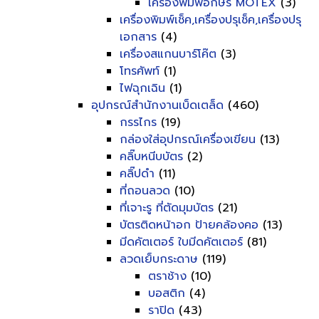
เครื่องพิมพ์อักษร MOTEX
(3)
เครื่องพิมพ์เช็ค,เครื่องปรุเช็ค,เครื่องปรุ
เอกสาร
(4)
เครื่องสแกนบาร์โค๊ต
(3)
โทรศัพท์
(1)
ไฟฉุกเฉิน
(1)
อุปกรณ์สำนักงานเบ็ดเตล็ด
(460)
กรรไกร
(19)
กล่องใส่อุปกรณ์เครื่องเขียน
(13)
คลิ๊บหนีบบัตร
(2)
คลิ๊ปดำ
(11)
ที่ถอนลวด
(10)
ที่เจาะรู ที่ตัดมุมบัตร
(21)
บัตรติดหน้าอก ป้ายคล้องคอ
(13)
มีดคัตเตอร์ ใบมีดคัตเตอร์
(81)
ลวดเย็บกระดาษ
(119)
ตราช้าง
(10)
บอสติก
(4)
ราปิด
(43)