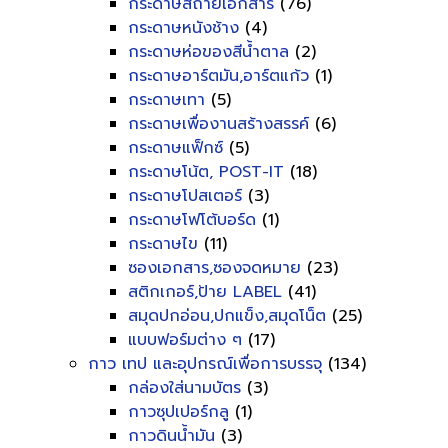
กระดาษสีถ่ายเอกสาร
(76)
กระดาษหนังช้าง
(4)
กระดาษห่อของสีน้ำตาล
(2)
กระดาษอาร์ตมัน,อาร์ตแก้ว
(1)
กระดาษเทา
(5)
กระดาษเพื่องานสร้างสรรค์
(6)
กระดาษแฟ็กซ์
(5)
กระดาษโน้ต, POST-IT
(18)
กระดาษโปสเตอร์
(3)
กระดาษโฟโต้บอร์ด
(1)
กระดาษไข
(11)
ซองเอกสาร,ซองจดหมาย
(23)
สติกเกอร์,ป้าย LABEL
(41)
สมุดปกอ่อน,ปกแข็ง,สมุดโน็ต
(25)
แบบฟอร์มต่าง ๆ
(17)
กาว เทป และอุปกรณ์เพื่อการบรรจุ
(134)
กล่องใส่นามบัตร
(3)
กาวซุปเปอร์กลู
(1)
กาวดินน้ำมัน
(3)