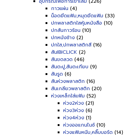
อุปกรณ์เพื่อการเข้าเล่ม
(226)
กาวแผ่น
(4)
น็อดยึดแฟ้ม,หมุดยึดแฟ้ม
(33)
ปกพลาสติกใสหุ้มหนังสือ
(10)
ปกสันกาวร้อน
(10)
ปกหนังช้าง
(2)
ปกใส,ปกพลาสติกสี
(16)
สันIBICLICK
(2)
สันขดลวด
(46)
สันตะปู,สันตะเกียบ
(9)
สันรูด
(6)
สันห่วงพลาสติก
(16)
สันเกลียวพลาสติก
(20)
ห่วงเหล็กใส่แฟ้ม
(52)
ห่วง2ห่วง
(21)
ห่วง3ห่วง
(6)
ห่วง4ห่วง
(1)
ห่วงออแกนไนซ์
(10)
ห่วงแฟ้มหนีบ,คลิ๊บบอร์ด
(14)