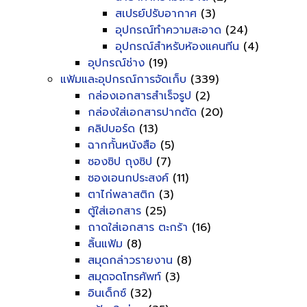
สเปรย์ปรับอากาศ
(3)
อุปกรณ์ทำความสะอาด
(24)
อุปกรณ์สำหรับห้องแคนทีน
(4)
อุปกรณ์ช่าง
(19)
แฟ้มและอุปกรณ์การจัดเก็บ
(339)
กล่องเอกสารสำเร็จรูป
(2)
กล่องใส่เอกสารปากตัด
(20)
คลิปบอร์ด
(13)
ฉากกั้นหนังสือ
(5)
ซองซิป ถุงซิป
(7)
ซองเอนกประสงค์
(11)
ตาไก่พลาสติก
(3)
ตู้ใส่เอกสาร
(25)
ถาดใส่เอกสาร ตะกร้า
(16)
ลิ้นแฟ้ม
(8)
สมุดกล่าวรายงาน
(8)
สมุดจดโทรศัพท์
(3)
อินเด็กซ์
(32)