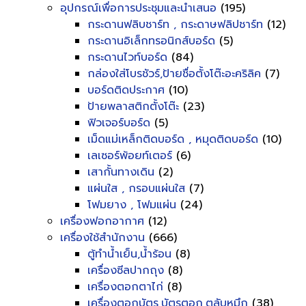
อุปกรณ์เพื่อการประชุมและนำเสนอ
(195)
กระดานฟลิบชาร์ท , กระดาษฟลิปชาร์ท
(12)
กระดานอิเล็กทรอนิกส์บอร์ด
(5)
กระดานไวท์บอร์ด
(84)
กล่องใส่โบรชัวร์,ป้ายชื่อตั้งโต๊ะอะคริลิค
(7)
บอร์ดติดประกาศ
(10)
ป้ายพลาสติกตั้งโต๊ะ
(23)
ฟิวเจอร์บอร์ด
(5)
เม็ดแม่เหล็กติดบอร์ด , หมุดติดบอร์ด
(10)
เลเซอร์พ้อยท์เตอร์
(6)
เสากั้นทางเดิน
(2)
แผ่นใส , กรอบแผ่นใส
(7)
โฟมยาง , โฟมแผ่น
(24)
เครื่องฟอกอากาศ
(12)
เครื่องใช้สำนักงาน
(666)
ตู้ทำน้ำเย็น,น้ำร้อน
(8)
เครื่องซีลปากถุง
(8)
เครื่องตอกตาไก่
(8)
เครื่องตอกบัตร,บัตรตอก,ตลับหมึก
(38)