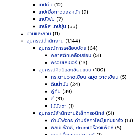
เทปย่น
(12)
เทปเยื่อกาวสองหน้า
(9)
เทปโฟม
(7)
เทปใส เทปขุ่น
(33)
บ้านและสวน
(11)
อุปกรณ์สำนักงาน
(1,144)
อุปกรณ์การเคลือบบัตร
(64)
พลาสติกเคลือบร้อน
(51)
ฟรอยเลเซอร์
(13)
อุปกรณ์ศิลป์และเขียนแบบ
(100)
กระดาษวาดเขียน สมุด วาดเขียน
(5)
ดินน้ำมัน
(24)
พู่กัน
(39)
สี
(31)
ไม้บัลชา
(1)
อุปกรณ์สำนักงานอิเล็กทรอนิกส์
(51)
ถ่านไฟฉาย,ถ่านอัลคาไลน์,แท่นชาร์จ
(13)
ฟิลม์แฟ็กซ์, drumเครื่องแฟ็กซ์
(5)