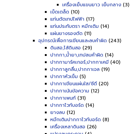
เครื่องเย็บแขนยาว เย็บกลาง
(3)
เบ็ดเตล็ด
(10)
แท่นตัดเทปไฟฟ้า
(17)
แท่นประทับตรา หมึกเติม
(14)
แผ่นยางรองตัด
(11)
อุปกรณ์เพื่อการเขียนและลบคำผิด
(243)
ดินสอ,ไส้ดินสอ
(29)
ปากกา,น้ำยา,เทปลบคำผิด
(14)
ปากกามาร์คเกอร์,ปากกาเคมี
(40)
ปากกาลูกลื่น,ปากกาเจล
(19)
ปากกาหัวเข็ม
(5)
ปากกาเขียนแผ่นใส/ซีดี
(20)
ปากกาเน้นข้อความ
(12)
ปากกาเพนท์
(31)
ปากกาไวท์บอร์ด
(14)
ยางลบ
(12)
หมึกเติมปากกาไวท์บอร์ด
(8)
เครื่องเหลาดินสอ
(26)