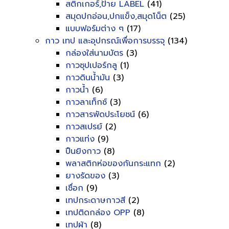
สติกเกอร์,ป้าย LABEL
(41)
สมุดปกอ่อน,ปกแข็ง,สมุดโน็ต
(25)
แบบฟอร์มต่าง ๆ
(17)
กาว เทป และอุปกรณ์เพื่อการบรรจุ
(134)
กล่องใส่นามบัตร
(3)
กาวซุปเปอร์กลู
(1)
กาวดินน้ำมัน
(3)
กาวน้ำ
(6)
กาวลาเท็กซ์
(3)
กาวสารพัดประโยชน์
(6)
กาวสเปรย์
(2)
กาวแท่ง
(9)
ปืนยิงกาว
(8)
พลาสติกห่อของกันกระแทก
(2)
ยางรัดของ
(3)
เชื่อก
(9)
เทปกระดาษกาวสี
(2)
เทปติดกล่อง OPP
(8)
เทปผ้า
(8)