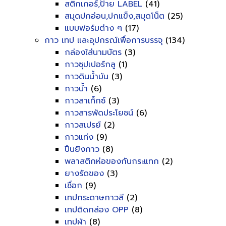
สติกเกอร์,ป้าย LABEL
(41)
สมุดปกอ่อน,ปกแข็ง,สมุดโน็ต
(25)
แบบฟอร์มต่าง ๆ
(17)
กาว เทป และอุปกรณ์เพื่อการบรรจุ
(134)
กล่องใส่นามบัตร
(3)
กาวซุปเปอร์กลู
(1)
กาวดินน้ำมัน
(3)
กาวน้ำ
(6)
กาวลาเท็กซ์
(3)
กาวสารพัดประโยชน์
(6)
กาวสเปรย์
(2)
กาวแท่ง
(9)
ปืนยิงกาว
(8)
พลาสติกห่อของกันกระแทก
(2)
ยางรัดของ
(3)
เชื่อก
(9)
เทปกระดาษกาวสี
(2)
เทปติดกล่อง OPP
(8)
เทปผ้า
(8)