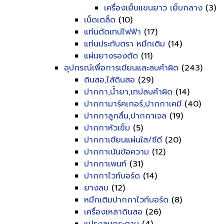
เครื่องเย็บแขนยาว เย็บกลาง
(3)
เบ็ดเตล็ด
(10)
แท่นตัดเทปไฟฟ้า
(17)
แท่นประทับตรา หมึกเติม
(14)
แผ่นยางรองตัด
(11)
อุปกรณ์เพื่อการเขียนและลบคำผิด
(243)
ดินสอ,ไส้ดินสอ
(29)
ปากกา,น้ำยา,เทปลบคำผิด
(14)
ปากกามาร์คเกอร์,ปากกาเคมี
(40)
ปากกาลูกลื่น,ปากกาเจล
(19)
ปากกาหัวเข็ม
(5)
ปากกาเขียนแผ่นใส/ซีดี
(20)
ปากกาเน้นข้อความ
(12)
ปากกาเพนท์
(31)
ปากกาไวท์บอร์ด
(14)
ยางลบ
(12)
หมึกเติมปากกาไวท์บอร์ด
(8)
เครื่องเหลาดินสอ
(26)