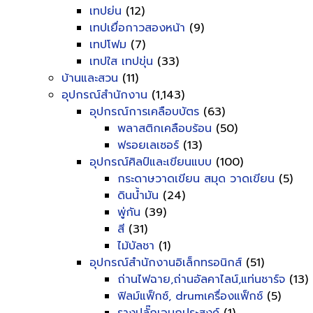
เทปย่น
(12)
เทปเยื่อกาวสองหน้า
(9)
เทปโฟม
(7)
เทปใส เทปขุ่น
(33)
บ้านและสวน
(11)
อุปกรณ์สำนักงาน
(1,143)
อุปกรณ์การเคลือบบัตร
(63)
พลาสติกเคลือบร้อน
(50)
ฟรอยเลเซอร์
(13)
อุปกรณ์ศิลป์และเขียนแบบ
(100)
กระดาษวาดเขียน สมุด วาดเขียน
(5)
ดินน้ำมัน
(24)
พู่กัน
(39)
สี
(31)
ไม้บัลชา
(1)
อุปกรณ์สำนักงานอิเล็กทรอนิกส์
(51)
ถ่านไฟฉาย,ถ่านอัลคาไลน์,แท่นชาร์จ
(13)
ฟิลม์แฟ็กซ์, drumเครื่องแฟ็กซ์
(5)