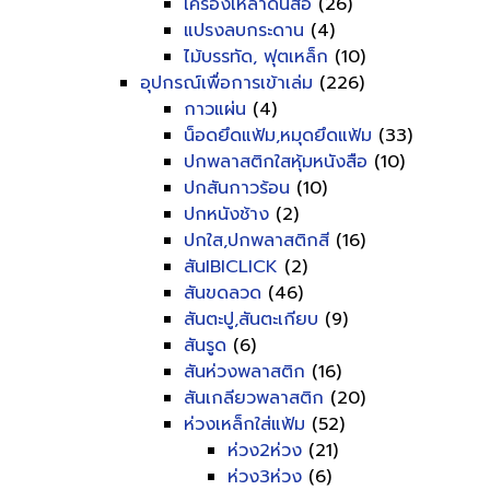
เครื่องเหลาดินสอ
(26)
แปรงลบกระดาน
(4)
ไม้บรรทัด, ฟุตเหล็ก
(10)
อุปกรณ์เพื่อการเข้าเล่ม
(226)
กาวแผ่น
(4)
น็อดยึดแฟ้ม,หมุดยึดแฟ้ม
(33)
ปกพลาสติกใสหุ้มหนังสือ
(10)
ปกสันกาวร้อน
(10)
ปกหนังช้าง
(2)
ปกใส,ปกพลาสติกสี
(16)
สันIBICLICK
(2)
สันขดลวด
(46)
สันตะปู,สันตะเกียบ
(9)
สันรูด
(6)
สันห่วงพลาสติก
(16)
สันเกลียวพลาสติก
(20)
ห่วงเหล็กใส่แฟ้ม
(52)
ห่วง2ห่วง
(21)
ห่วง3ห่วง
(6)