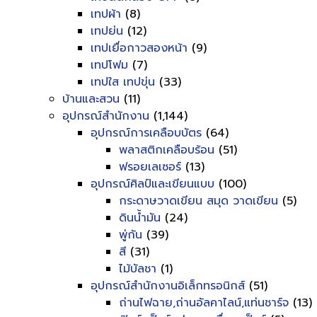
เทปผ้า
(8)
เทปย่น
(12)
เทปเยื่อกาวสองหน้า
(9)
เทปโฟม
(7)
เทปใส เทปขุ่น
(33)
บ้านและสวน
(11)
อุปกรณ์สำนักงาน
(1,144)
อุปกรณ์การเคลือบบัตร
(64)
พลาสติกเคลือบร้อน
(51)
ฟรอยเลเซอร์
(13)
อุปกรณ์ศิลป์และเขียนแบบ
(100)
กระดาษวาดเขียน สมุด วาดเขียน
(5)
ดินน้ำมัน
(24)
พู่กัน
(39)
สี
(31)
ไม้บัลชา
(1)
อุปกรณ์สำนักงานอิเล็กทรอนิกส์
(51)
ถ่านไฟฉาย,ถ่านอัลคาไลน์,แท่นชาร์จ
(13)