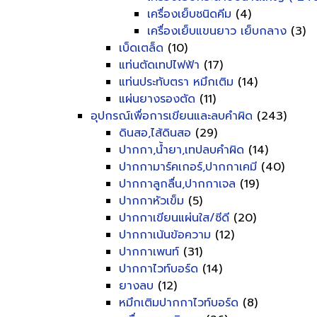
เครื่องเย็บชนิดคีม
(4)
เครื่องเย็บแขนยาว เย็บกลาง
(3)
เบ็ดเตล็ด
(10)
แท่นตัดเทปไฟฟ้า
(17)
แท่นประทับตรา หมึกเติม
(14)
แผ่นยางรองตัด
(11)
อุปกรณ์เพื่อการเขียนและลบคำผิด
(243)
ดินสอ,ไส้ดินสอ
(29)
ปากกา,น้ำยา,เทปลบคำผิด
(14)
ปากกามาร์คเกอร์,ปากกาเคมี
(40)
ปากกาลูกลื่น,ปากกาเจล
(19)
ปากกาหัวเข็ม
(5)
ปากกาเขียนแผ่นใส/ซีดี
(20)
ปากกาเน้นข้อความ
(12)
ปากกาเพนท์
(31)
ปากกาไวท์บอร์ด
(14)
ยางลบ
(12)
หมึกเติมปากกาไวท์บอร์ด
(8)