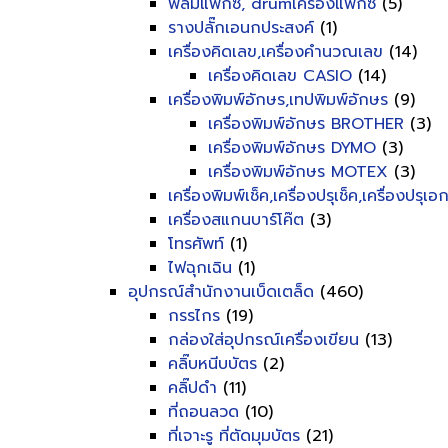
ฟิลม์แฟ็กซ์, drumเครื่องแฟ็กซ์
(5)
รางปลั๊กเอนกประสงค์
(1)
เครื่องคิดเลข,เครื่องคำนวณเลข
(14)
เครื่องคิดเลข CASIO
(14)
เครื่องพิมพ์อักษร,เทปพิมพ์อักษร
(9)
เครื่องพิมพ์อักษร BROTHER
(3)
เครื่องพิมพ์อักษร DYMO
(3)
เครื่องพิมพ์อักษร MOTEX
(3)
เครื่องพิมพ์เช็ค,เครื่องปรุเช็ค,เครื่องปรุเ
เครื่องสแกนบาร์โค๊ต
(3)
โทรศัพท์
(1)
ไฟฉุกเฉิน
(1)
อุปกรณ์สำนักงานเบ็ดเตล็ด
(460)
กรรไกร
(19)
กล่องใส่อุปกรณ์เครื่องเขียน
(13)
คลิ๊บหนีบบัตร
(2)
คลิ๊ปดำ
(11)
ที่ถอนลวด
(10)
ที่เจาะรู ที่ตัดมุมบัตร
(21)