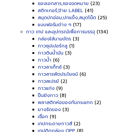
ซองเอกสาร,ซองจดหมาย
(23)
สติกเกอร์,ป้าย LABEL
(41)
สมุดปกอ่อน,ปกแข็ง,สมุดโน็ต
(25)
แบบฟอร์มต่าง ๆ
(17)
กาว เทป และอุปกรณ์เพื่อการบรรจุ
(134)
กล่องใส่นามบัตร
(3)
กาวซุปเปอร์กลู
(1)
กาวดินน้ำมัน
(3)
กาวน้ำ
(6)
กาวลาเท็กซ์
(3)
กาวสารพัดประโยชน์
(6)
กาวสเปรย์
(2)
กาวแท่ง
(9)
ปืนยิงกาว
(8)
พลาสติกห่อของกันกระแทก
(2)
ยางรัดของ
(3)
เชื่อก
(9)
เทปกระดาษกาวสี
(2)
เทปติดกล่อง OPP
(8)