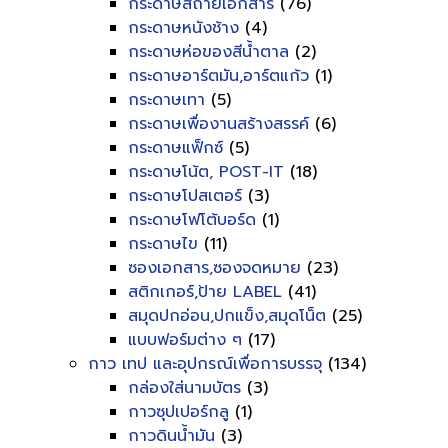
กระดาษสีถ่ายเอกสาร
(76)
กระดาษหนังช้าง
(4)
กระดาษห่อของสีน้ำตาล
(2)
กระดาษอาร์ตมัน,อาร์ตแก้ว
(1)
กระดาษเทา
(5)
กระดาษเพื่องานสร้างสรรค์
(6)
กระดาษแฟ็กซ์
(5)
กระดาษโน้ต, POST-IT
(18)
กระดาษโปสเตอร์
(3)
กระดาษโฟโต้บอร์ด
(1)
กระดาษไข
(11)
ซองเอกสาร,ซองจดหมาย
(23)
สติกเกอร์,ป้าย LABEL
(41)
สมุดปกอ่อน,ปกแข็ง,สมุดโน็ต
(25)
แบบฟอร์มต่าง ๆ
(17)
กาว เทป และอุปกรณ์เพื่อการบรรจุ
(134)
กล่องใส่นามบัตร
(3)
กาวซุปเปอร์กลู
(1)
กาวดินน้ำมัน
(3)