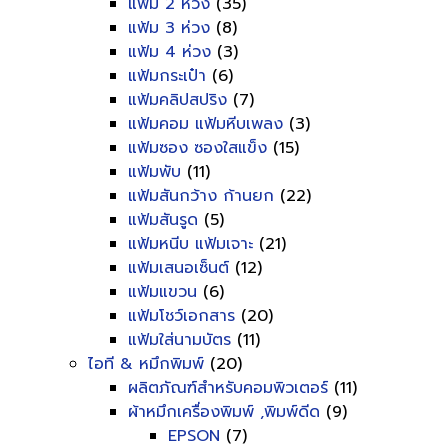
แฟ้ม 2 ห่วง
(35)
แฟ้ม 3 ห่วง
(8)
แฟ้ม 4 ห่วง
(3)
แฟ้มกระเป๋า
(6)
แฟ้มคลิปสปริง
(7)
แฟ้มคอม แฟ้มหีบเพลง
(3)
แฟ้มซอง ซองใสแข็ง
(15)
แฟ้มพับ
(11)
แฟ้มสันกว้าง ก้านยก
(22)
แฟ้มสันรูด
(5)
แฟ้มหนีบ แฟ้มเจาะ
(21)
แฟ้มเสนอเซ็นต์
(12)
แฟ้มแขวน
(6)
แฟ้มโชว์เอกสาร
(20)
แฟ้มใส่นามบัตร
(11)
ไอที & หมึกพิมพ์
(20)
ผลิตภัณฑ์สำหรับคอมพิวเตอร์
(11)
ผ้าหมึกเครื่องพิมพ์ ,พิมพ์ดีด
(9)
EPSON
(7)