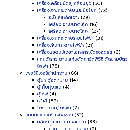
เครื่องเคลือบบัตร,เคลือบยูวี
(50)
เครื่องเจาะกระดาษระบบมือโยก
(72)
อะไหล่เหล็กเจาะ
(29)
เครื่องเจาะขนาดเล็ก
(16)
เครื่องเจาะขนาดใหญ่
(27)
เครื่องเจาะกระดาษระบบไฟฟ้า
(31)
เครื่องเย็บกระดาษไฟฟ้า
(21)
เครื่องแสตมป์เวลาเอกสาร,บัตรจอดรถ
(3)
แท่นตัดกระดาษ,แท่นตัดการ์ดพีวีซี,ตัดนามบัตร
ไฟฟ้า
(78)
เฟอร์นิเจอร์สำนักงาน
(66)
ตู้ยา ตู้จดหมาย
(14)
ตู้เก็บกุญแจ
(4)
ตู้เซฟ
(4)
เก้าอี้
(37)
โต๊ะทำงาน,โต๊ะพับ
(7)
แคนทีนและเครื่องมือช่าง
(52)
ผลิตภัณฑ์ทำความสะอาด
(33)
น้ำยาทำความสะอาด
(2)