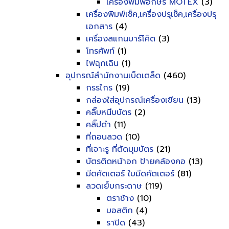
เครื่องพิมพ์อักษร MOTEX
(3)
เครื่องพิมพ์เช็ค,เครื่องปรุเช็ค,เครื่องปรุ
เอกสาร
(4)
เครื่องสแกนบาร์โค๊ต
(3)
โทรศัพท์
(1)
ไฟฉุกเฉิน
(1)
อุปกรณ์สำนักงานเบ็ดเตล็ด
(460)
กรรไกร
(19)
กล่องใส่อุปกรณ์เครื่องเขียน
(13)
คลิ๊บหนีบบัตร
(2)
คลิ๊ปดำ
(11)
ที่ถอนลวด
(10)
ที่เจาะรู ที่ตัดมุมบัตร
(21)
บัตรติดหน้าอก ป้ายคล้องคอ
(13)
มีดคัตเตอร์ ใบมีดคัตเตอร์
(81)
ลวดเย็บกระดาษ
(119)
ตราช้าง
(10)
บอสติก
(4)
ราปิด
(43)