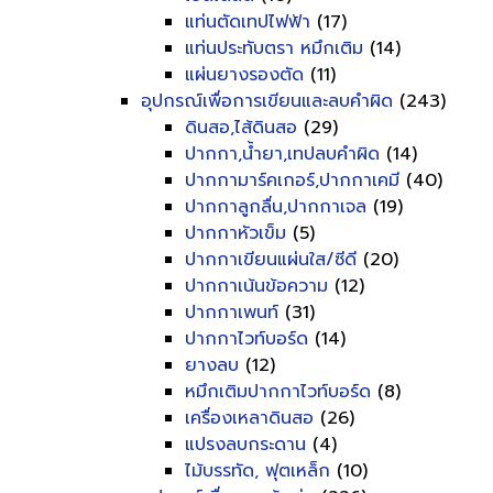
แท่นตัดเทปไฟฟ้า
(17)
แท่นประทับตรา หมึกเติม
(14)
แผ่นยางรองตัด
(11)
อุปกรณ์เพื่อการเขียนและลบคำผิด
(243)
ดินสอ,ไส้ดินสอ
(29)
ปากกา,น้ำยา,เทปลบคำผิด
(14)
ปากกามาร์คเกอร์,ปากกาเคมี
(40)
ปากกาลูกลื่น,ปากกาเจล
(19)
ปากกาหัวเข็ม
(5)
ปากกาเขียนแผ่นใส/ซีดี
(20)
ปากกาเน้นข้อความ
(12)
ปากกาเพนท์
(31)
ปากกาไวท์บอร์ด
(14)
ยางลบ
(12)
หมึกเติมปากกาไวท์บอร์ด
(8)
เครื่องเหลาดินสอ
(26)
แปรงลบกระดาน
(4)
ไม้บรรทัด, ฟุตเหล็ก
(10)