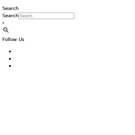
Search
Search
×
Follow Us