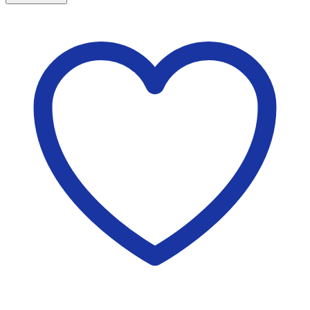
หมึก
เครื่อง
ตอก
บัตร
ALPHA
TIME
S100-
DGK-
001
ชิ้น