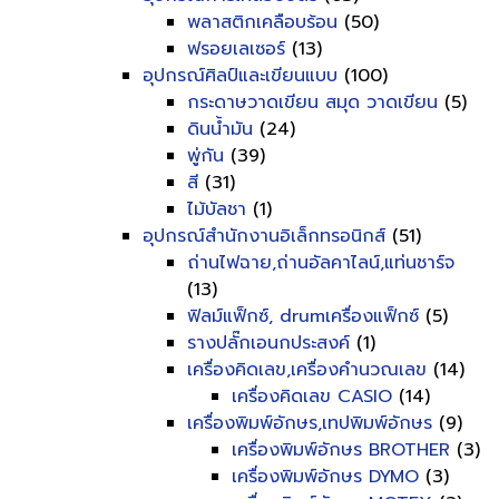
พลาสติกเคลือบร้อน
(50)
ฟรอยเลเซอร์
(13)
อุปกรณ์ศิลป์และเขียนแบบ
(100)
กระดาษวาดเขียน สมุด วาดเขียน
(5)
ดินน้ำมัน
(24)
พู่กัน
(39)
สี
(31)
ไม้บัลชา
(1)
อุปกรณ์สำนักงานอิเล็กทรอนิกส์
(51)
ถ่านไฟฉาย,ถ่านอัลคาไลน์,แท่นชาร์จ
(13)
ฟิลม์แฟ็กซ์, drumเครื่องแฟ็กซ์
(5)
รางปลั๊กเอนกประสงค์
(1)
เครื่องคิดเลข,เครื่องคำนวณเลข
(14)
เครื่องคิดเลข CASIO
(14)
เครื่องพิมพ์อักษร,เทปพิมพ์อักษร
(9)
เครื่องพิมพ์อักษร BROTHER
(3)
เครื่องพิมพ์อักษร DYMO
(3)