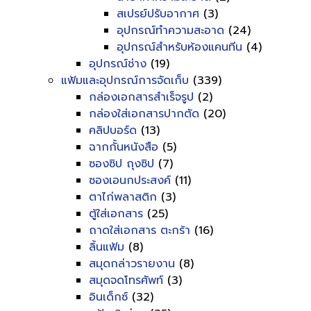
สเปรย์ปรับอากาศ
(3)
อุปกรณ์ทำความสะอาด
(24)
อุปกรณ์สำหรับห้องแคนทีน
(4)
อุปกรณ์ช่าง
(19)
แฟ้มและอุปกรณ์การจัดเก็บ
(339)
กล่องเอกสารสำเร็จรูป
(2)
กล่องใส่เอกสารปากตัด
(20)
คลิปบอร์ด
(13)
ฉากกั้นหนังสือ
(5)
ซองซิป ถุงซิป
(7)
ซองเอนกประสงค์
(11)
ตาไก่พลาสติก
(3)
ตู้ใส่เอกสาร
(25)
ถาดใส่เอกสาร ตะกร้า
(16)
ลิ้นแฟ้ม
(8)
สมุดกล่าวรายงาน
(8)
สมุดจดโทรศัพท์
(3)
อินเด็กซ์
(32)