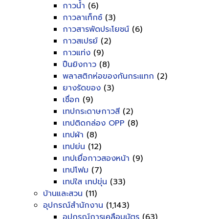
กาวน้ำ
(6)
กาวลาเท็กซ์
(3)
กาวสารพัดประโยชน์
(6)
กาวสเปรย์
(2)
กาวแท่ง
(9)
ปืนยิงกาว
(8)
พลาสติกห่อของกันกระแทก
(2)
ยางรัดของ
(3)
เชื่อก
(9)
เทปกระดาษกาวสี
(2)
เทปติดกล่อง OPP
(8)
เทปผ้า
(8)
เทปย่น
(12)
เทปเยื่อกาวสองหน้า
(9)
เทปโฟม
(7)
เทปใส เทปขุ่น
(33)
บ้านและสวน
(11)
อุปกรณ์สำนักงาน
(1,143)
อุปกรณ์การเคลือบบัตร
(63)