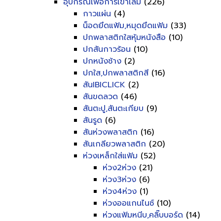
อุปกรณ์เพื่อการเข้าเล่ม
(226)
กาวแผ่น
(4)
น็อดยึดแฟ้ม,หมุดยึดแฟ้ม
(33)
ปกพลาสติกใสหุ้มหนังสือ
(10)
ปกสันกาวร้อน
(10)
ปกหนังช้าง
(2)
ปกใส,ปกพลาสติกสี
(16)
สันIBICLICK
(2)
สันขดลวด
(46)
สันตะปู,สันตะเกียบ
(9)
สันรูด
(6)
สันห่วงพลาสติก
(16)
สันเกลียวพลาสติก
(20)
ห่วงเหล็กใส่แฟ้ม
(52)
ห่วง2ห่วง
(21)
ห่วง3ห่วง
(6)
ห่วง4ห่วง
(1)
ห่วงออแกนไนซ์
(10)
ห่วงแฟ้มหนีบ,คลิ๊บบอร์ด
(14)