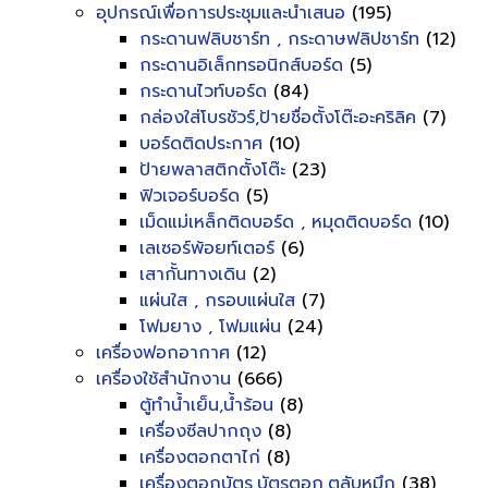
อุปกรณ์เพื่อการประชุมและนำเสนอ
(195)
กระดานฟลิบชาร์ท , กระดาษฟลิปชาร์ท
(12)
กระดานอิเล็กทรอนิกส์บอร์ด
(5)
กระดานไวท์บอร์ด
(84)
กล่องใส่โบรชัวร์,ป้ายชื่อตั้งโต๊ะอะคริลิค
(7)
บอร์ดติดประกาศ
(10)
ป้ายพลาสติกตั้งโต๊ะ
(23)
ฟิวเจอร์บอร์ด
(5)
เม็ดแม่เหล็กติดบอร์ด , หมุดติดบอร์ด
(10)
เลเซอร์พ้อยท์เตอร์
(6)
เสากั้นทางเดิน
(2)
แผ่นใส , กรอบแผ่นใส
(7)
โฟมยาง , โฟมแผ่น
(24)
เครื่องฟอกอากาศ
(12)
เครื่องใช้สำนักงาน
(666)
ตู้ทำน้ำเย็น,น้ำร้อน
(8)
เครื่องซีลปากถุง
(8)
เครื่องตอกตาไก่
(8)
เครื่องตอกบัตร,บัตรตอก,ตลับหมึก
(38)