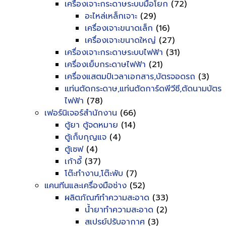
เครื่องเจาะกระดาษระบบมือโยก
(72)
อะไหล่เหล็กเจาะ
(29)
เครื่องเจาะขนาดเล็ก
(16)
เครื่องเจาะขนาดใหญ่
(27)
เครื่องเจาะกระดาษระบบไฟฟ้า
(31)
เครื่องเย็บกระดาษไฟฟ้า
(21)
เครื่องแสตมป์เวลาเอกสาร,บัตรจอดรถ
(3)
แท่นตัดกระดาษ,แท่นตัดการ์ดพีวีซี,ตัดนามบัตร
ไฟฟ้า
(78)
เฟอร์นิเจอร์สำนักงาน
(66)
ตู้ยา ตู้จดหมาย
(14)
ตู้เก็บกุญแจ
(4)
ตู้เซฟ
(4)
เก้าอี้
(37)
โต๊ะทำงาน,โต๊ะพับ
(7)
แคนทีนและเครื่องมือช่าง
(52)
ผลิตภัณฑ์ทำความสะอาด
(33)
น้ำยาทำความสะอาด
(2)
สเปรย์ปรับอากาศ
(3)