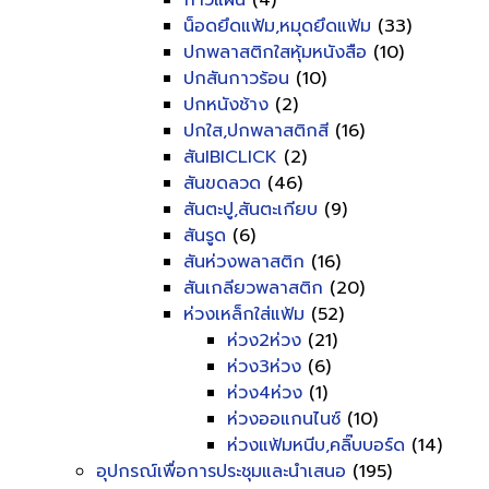
กาวแผ่น
(4)
น็อดยึดแฟ้ม,หมุดยึดแฟ้ม
(33)
ปกพลาสติกใสหุ้มหนังสือ
(10)
ปกสันกาวร้อน
(10)
ปกหนังช้าง
(2)
ปกใส,ปกพลาสติกสี
(16)
สันIBICLICK
(2)
สันขดลวด
(46)
สันตะปู,สันตะเกียบ
(9)
สันรูด
(6)
สันห่วงพลาสติก
(16)
สันเกลียวพลาสติก
(20)
ห่วงเหล็กใส่แฟ้ม
(52)
ห่วง2ห่วง
(21)
ห่วง3ห่วง
(6)
ห่วง4ห่วง
(1)
ห่วงออแกนไนซ์
(10)
ห่วงแฟ้มหนีบ,คลิ๊บบอร์ด
(14)
อุปกรณ์เพื่อการประชุมและนำเสนอ
(195)