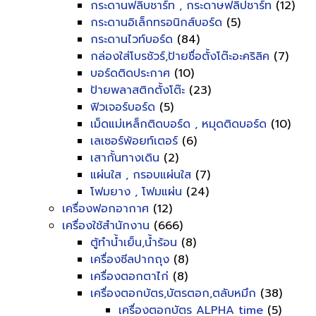
กระดานฟลิบชาร์ท , กระดาษฟลิปชาร์ท
(12)
กระดานอิเล็กทรอนิกส์บอร์ด
(5)
กระดานไวท์บอร์ด
(84)
กล่องใส่โบรชัวร์,ป้ายชื่อตั้งโต๊ะอะคริลิค
(7)
บอร์ดติดประกาศ
(10)
ป้ายพลาสติกตั้งโต๊ะ
(23)
ฟิวเจอร์บอร์ด
(5)
เม็ดแม่เหล็กติดบอร์ด , หมุดติดบอร์ด
(10)
เลเซอร์พ้อยท์เตอร์
(6)
เสากั้นทางเดิน
(2)
แผ่นใส , กรอบแผ่นใส
(7)
โฟมยาง , โฟมแผ่น
(24)
เครื่องฟอกอากาศ
(12)
เครื่องใช้สำนักงาน
(666)
ตู้ทำน้ำเย็น,น้ำร้อน
(8)
เครื่องซีลปากถุง
(8)
เครื่องตอกตาไก่
(8)
เครื่องตอกบัตร,บัตรตอก,ตลับหมึก
(38)
เครื่องตอกบัตร ALPHA time
(5)