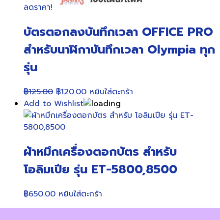
ลดราคา!
บัตรตอกลงบันทึกเวลา OFFICE PRO
สำหรับนาฬิกาบันทึกเวลา Olympia ทุก
รุ่น
Original
Current
฿
125.00
฿
120.00
หยิบใส่ตะกร้า
price
price
Add to Wishlist
was:
is:
฿125.00.
฿120.00.
ผ้าหมึกเครื่องตอกบัตร สำหรับ
โอลิมเปีย รุ่น ET-5800,8500
฿
650.00
หยิบใส่ตะกร้า