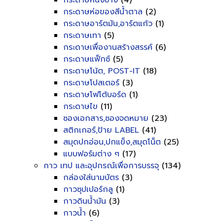
กระดาษหนังช้าง
(4)
กระดาษห่อของสีน้ำตาล
(2)
กระดาษอาร์ตมัน,อาร์ตแก้ว
(1)
กระดาษเทา
(5)
กระดาษเพื่องานสร้างสรรค์
(6)
กระดาษแฟ็กซ์
(5)
กระดาษโน้ต, POST-IT
(18)
กระดาษโปสเตอร์
(3)
กระดาษโฟโต้บอร์ด
(1)
กระดาษไข
(11)
ซองเอกสาร,ซองจดหมาย
(23)
สติกเกอร์,ป้าย LABEL
(41)
สมุดปกอ่อน,ปกแข็ง,สมุดโน็ต
(25)
แบบฟอร์มต่าง ๆ
(17)
กาว เทป และอุปกรณ์เพื่อการบรรจุ
(134)
กล่องใส่นามบัตร
(3)
กาวซุปเปอร์กลู
(1)
กาวดินน้ำมัน
(3)
กาวน้ำ
(6)