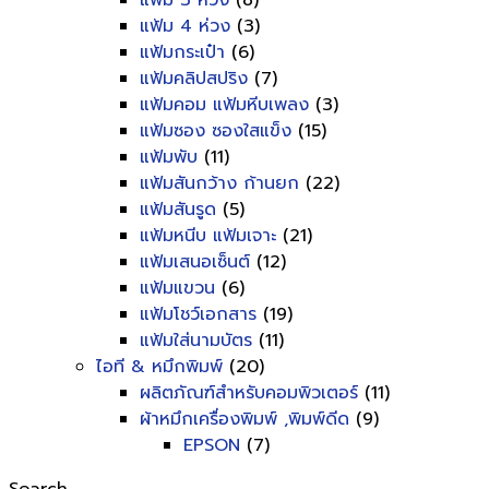
แฟ้ม 3 ห่วง
(8)
แฟ้ม 4 ห่วง
(3)
แฟ้มกระเป๋า
(6)
แฟ้มคลิปสปริง
(7)
แฟ้มคอม แฟ้มหีบเพลง
(3)
แฟ้มซอง ซองใสแข็ง
(15)
แฟ้มพับ
(11)
แฟ้มสันกว้าง ก้านยก
(22)
แฟ้มสันรูด
(5)
แฟ้มหนีบ แฟ้มเจาะ
(21)
แฟ้มเสนอเซ็นต์
(12)
แฟ้มแขวน
(6)
แฟ้มโชว์เอกสาร
(19)
แฟ้มใส่นามบัตร
(11)
ไอที & หมึกพิมพ์
(20)
ผลิตภัณฑ์สำหรับคอมพิวเตอร์
(11)
ผ้าหมึกเครื่องพิมพ์ ,พิมพ์ดีด
(9)
EPSON
(7)