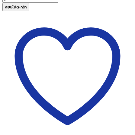
ผ้า
หยิบใส่ตะกร้า
หมึก
เครื่อง
ตอก
บัตร
โอลิมเปีย
ET6200(Time
Recorder
Ribbon)
ชิ้น