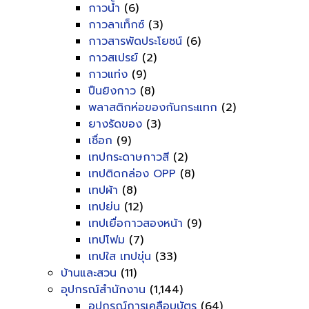
กาวน้ำ
(6)
กาวลาเท็กซ์
(3)
กาวสารพัดประโยชน์
(6)
กาวสเปรย์
(2)
กาวแท่ง
(9)
ปืนยิงกาว
(8)
พลาสติกห่อของกันกระแทก
(2)
ยางรัดของ
(3)
เชื่อก
(9)
เทปกระดาษกาวสี
(2)
เทปติดกล่อง OPP
(8)
เทปผ้า
(8)
เทปย่น
(12)
เทปเยื่อกาวสองหน้า
(9)
เทปโฟม
(7)
เทปใส เทปขุ่น
(33)
บ้านและสวน
(11)
อุปกรณ์สำนักงาน
(1,144)
อุปกรณ์การเคลือบบัตร
(64)