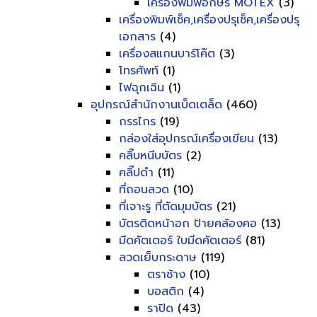
เครื่องพิมพ์อักษร MOTEX
(3)
เครื่องพิมพ์เช็ค,เครื่องปรุเช็ค,เครื่องปรุ
เอกสาร
(4)
เครื่องสแกนบาร์โค๊ต
(3)
โทรศัพท์
(1)
ไฟฉุกเฉิน
(1)
อุปกรณ์สำนักงานเบ็ดเตล็ด
(460)
กรรไกร
(19)
กล่องใส่อุปกรณ์เครื่องเขียน
(13)
คลิ๊บหนีบบัตร
(2)
คลิ๊ปดำ
(11)
ที่ถอนลวด
(10)
ที่เจาะรู ที่ตัดมุมบัตร
(21)
บัตรติดหน้าอก ป้ายคล้องคอ
(13)
มีดคัตเตอร์ ใบมีดคัตเตอร์
(81)
ลวดเย็บกระดาษ
(119)
ตราช้าง
(10)
บอสติก
(4)
ราปิด
(43)