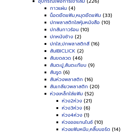
อุปกรณ์เพื่อการเข้าเล่ม
(226)
กาวแผ่น
(4)
น็อดยึดแฟ้ม,หมุดยึดแฟ้ม
(33)
ปกพลาสติกใสหุ้มหนังสือ
(10)
ปกสันกาวร้อน
(10)
ปกหนังช้าง
(2)
ปกใส,ปกพลาสติกสี
(16)
สันIBICLICK
(2)
สันขดลวด
(46)
สันตะปู,สันตะเกียบ
(9)
สันรูด
(6)
สันห่วงพลาสติก
(16)
สันเกลียวพลาสติก
(20)
ห่วงเหล็กใส่แฟ้ม
(52)
ห่วง2ห่วง
(21)
ห่วง3ห่วง
(6)
ห่วง4ห่วง
(1)
ห่วงออแกนไนซ์
(10)
ห่วงแฟ้มหนีบ,คลิ๊บบอร์ด
(14)