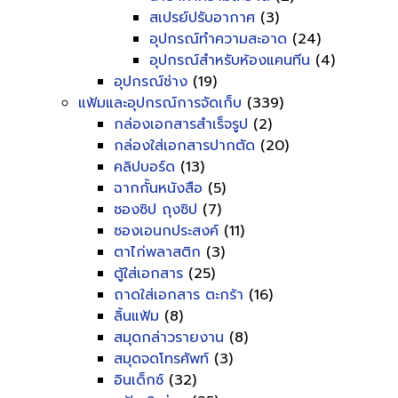
สเปรย์ปรับอากาศ
(3)
อุปกรณ์ทำความสะอาด
(24)
อุปกรณ์สำหรับห้องแคนทีน
(4)
อุปกรณ์ช่าง
(19)
แฟ้มและอุปกรณ์การจัดเก็บ
(339)
กล่องเอกสารสำเร็จรูป
(2)
กล่องใส่เอกสารปากตัด
(20)
คลิปบอร์ด
(13)
ฉากกั้นหนังสือ
(5)
ซองซิป ถุงซิป
(7)
ซองเอนกประสงค์
(11)
ตาไก่พลาสติก
(3)
ตู้ใส่เอกสาร
(25)
ถาดใส่เอกสาร ตะกร้า
(16)
ลิ้นแฟ้ม
(8)
สมุดกล่าวรายงาน
(8)
สมุดจดโทรศัพท์
(3)
อินเด็กซ์
(32)