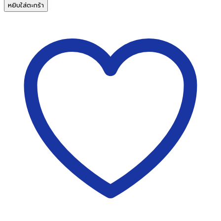
ป้าย
หยิบใส่ตะกร้า
ใส่
โบ
ร
ชัวร์
อะค
ริ
ลิ
ค
ตั้ง
โต๊ะ
รูป
ตัวT
ขนาด
5x
7นิ้ว(ID-
115)ใส่
ได้2ด้าน
ชิ้น