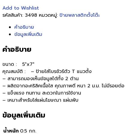
Add to Wishlist
รหัสสินค้า:
3498
หมวดหมู่:
ป้ายพลาสติกตั้งโต๊ะ
คำอธิบาย
ข้อมูลเพิ่มเติม
คำอธิบาย
ขนาด : 5″x7″
คุณสมบัติ : – ป้ายใส่โบรชัวร์ตัว T แนวตั้ง
– สามารถมองเห็นข้อมูลได้ทั้ง 2 ด้าน
– ผลิตจากอะคริลิคเนื้อใส คุณภาพดี หนา 2 ม.ม. ไม่มีรอยต่อ
– แข็งแรง ทนทาน สะดวกในการใช้งาน
– เหมาะสำหรับใส่แผ่นโฆษณา แผ่นพับ
ข้อมูลเพิ่มเติม
น้ำหนัก
0.5 กก.