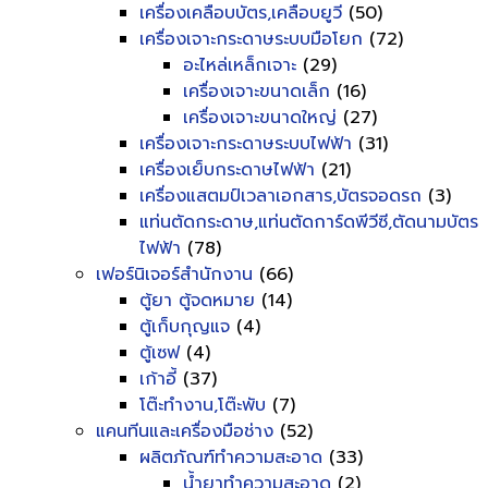
เครื่องเคลือบบัตร,เคลือบยูวี
(50)
เครื่องเจาะกระดาษระบบมือโยก
(72)
อะไหล่เหล็กเจาะ
(29)
เครื่องเจาะขนาดเล็ก
(16)
เครื่องเจาะขนาดใหญ่
(27)
เครื่องเจาะกระดาษระบบไฟฟ้า
(31)
เครื่องเย็บกระดาษไฟฟ้า
(21)
เครื่องแสตมป์เวลาเอกสาร,บัตรจอดรถ
(3)
แท่นตัดกระดาษ,แท่นตัดการ์ดพีวีซี,ตัดนามบัตร
ไฟฟ้า
(78)
เฟอร์นิเจอร์สำนักงาน
(66)
ตู้ยา ตู้จดหมาย
(14)
ตู้เก็บกุญแจ
(4)
ตู้เซฟ
(4)
เก้าอี้
(37)
โต๊ะทำงาน,โต๊ะพับ
(7)
แคนทีนและเครื่องมือช่าง
(52)
ผลิตภัณฑ์ทำความสะอาด
(33)
น้ำยาทำความสะอาด
(2)