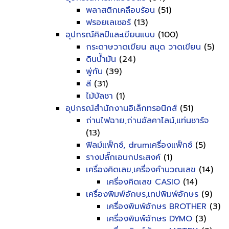
พลาสติกเคลือบร้อน
(51)
ฟรอยเลเซอร์
(13)
อุปกรณ์ศิลป์และเขียนแบบ
(100)
กระดาษวาดเขียน สมุด วาดเขียน
(5)
ดินน้ำมัน
(24)
พู่กัน
(39)
สี
(31)
ไม้บัลชา
(1)
อุปกรณ์สำนักงานอิเล็กทรอนิกส์
(51)
ถ่านไฟฉาย,ถ่านอัลคาไลน์,แท่นชาร์จ
(13)
ฟิลม์แฟ็กซ์, drumเครื่องแฟ็กซ์
(5)
รางปลั๊กเอนกประสงค์
(1)
เครื่องคิดเลข,เครื่องคำนวณเลข
(14)
เครื่องคิดเลข CASIO
(14)
เครื่องพิมพ์อักษร,เทปพิมพ์อักษร
(9)
เครื่องพิมพ์อักษร BROTHER
(3)
เครื่องพิมพ์อักษร DYMO
(3)