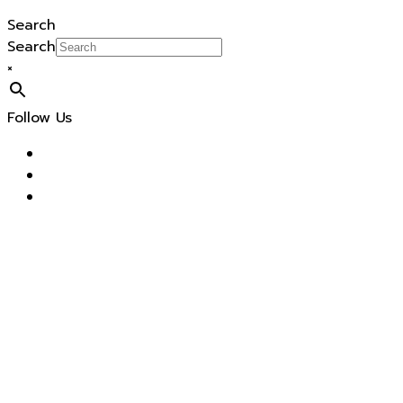
Search
Search
×
Follow Us