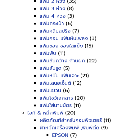
แฟ้ม 2 ห่วง
(35)
แฟ้ม 3 ห่วง
(8)
แฟ้ม 4 ห่วง
(3)
แฟ้มกระเป๋า
(6)
แฟ้มคลิปสปริง
(7)
แฟ้มคอม แฟ้มหีบเพลง
(3)
แฟ้มซอง ซองใสแข็ง
(15)
แฟ้มพับ
(11)
แฟ้มสันกว้าง ก้านยก
(22)
แฟ้มสันรูด
(5)
แฟ้มหนีบ แฟ้มเจาะ
(21)
แฟ้มเสนอเซ็นต์
(12)
แฟ้มแขวน
(6)
แฟ้มโชว์เอกสาร
(20)
แฟ้มใส่นามบัตร
(11)
ไอที & หมึกพิมพ์
(20)
ผลิตภัณฑ์สำหรับคอมพิวเตอร์
(11)
ผ้าหมึกเครื่องพิมพ์ ,พิมพ์ดีด
(9)
EPSON
(7)