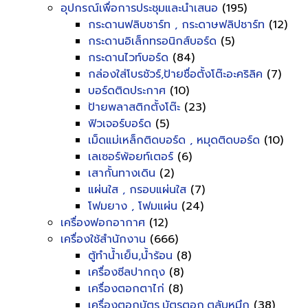
อุปกรณ์เพื่อการประชุมและนำเสนอ
(195)
กระดานฟลิบชาร์ท , กระดาษฟลิปชาร์ท
(12)
กระดานอิเล็กทรอนิกส์บอร์ด
(5)
กระดานไวท์บอร์ด
(84)
กล่องใส่โบรชัวร์,ป้ายชื่อตั้งโต๊ะอะคริลิค
(7)
บอร์ดติดประกาศ
(10)
ป้ายพลาสติกตั้งโต๊ะ
(23)
ฟิวเจอร์บอร์ด
(5)
เม็ดแม่เหล็กติดบอร์ด , หมุดติดบอร์ด
(10)
เลเซอร์พ้อยท์เตอร์
(6)
เสากั้นทางเดิน
(2)
แผ่นใส , กรอบแผ่นใส
(7)
โฟมยาง , โฟมแผ่น
(24)
เครื่องฟอกอากาศ
(12)
เครื่องใช้สำนักงาน
(666)
ตู้ทำน้ำเย็น,น้ำร้อน
(8)
เครื่องซีลปากถุง
(8)
เครื่องตอกตาไก่
(8)
เครื่องตอกบัตร,บัตรตอก,ตลับหมึก
(38)