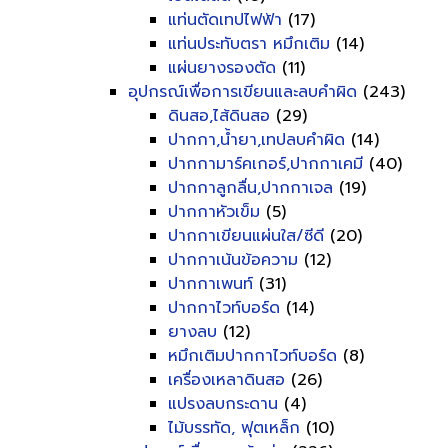
แท่นตัดเทปไฟฟ้า
(17)
แท่นประทับตรา หมึกเติม
(14)
แผ่นยางรองตัด
(11)
อุปกรณ์เพื่อการเขียนและลบคำผิด
(243)
ดินสอ,ไส้ดินสอ
(29)
ปากกา,น้ำยา,เทปลบคำผิด
(14)
ปากกามาร์คเกอร์,ปากกาเคมี
(40)
ปากกาลูกลื่น,ปากกาเจล
(19)
ปากกาหัวเข็ม
(5)
ปากกาเขียนแผ่นใส/ซีดี
(20)
ปากกาเน้นข้อความ
(12)
ปากกาเพนท์
(31)
ปากกาไวท์บอร์ด
(14)
ยางลบ
(12)
หมึกเติมปากกาไวท์บอร์ด
(8)
เครื่องเหลาดินสอ
(26)
แปรงลบกระดาน
(4)
ไม้บรรทัด, ฟุตเหล็ก
(10)