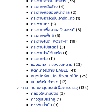
กระดาษสีถ่ายเอกสาร
(76)
กระดาษหนังช้าง
(4)
กระดาษห่อของสีน้ำตาล
(2)
กระดาษอาร์ตมัน,อาร์ตแก้ว
(1)
กระดาษเทา
(5)
กระดาษเพื่องานสร้างสรรค์
(6)
กระดาษแฟ็กซ์
(5)
กระดาษโน้ต, POST-IT
(18)
กระดาษโปสเตอร์
(3)
กระดาษโฟโต้บอร์ด
(1)
กระดาษไข
(11)
ซองเอกสาร,ซองจดหมาย
(23)
สติกเกอร์,ป้าย LABEL
(41)
สมุดปกอ่อน,ปกแข็ง,สมุดโน็ต
(25)
แบบฟอร์มต่าง ๆ
(17)
กาว เทป และอุปกรณ์เพื่อการบรรจุ
(134)
กล่องใส่นามบัตร
(3)
กาวซุปเปอร์กลู
(1)
กาวดินน้ำมัน
(3)