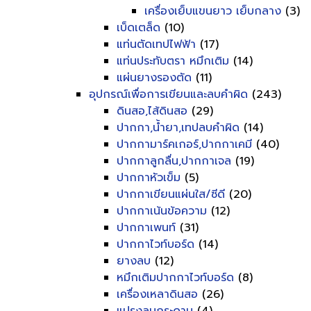
เครื่องเย็บแขนยาว เย็บกลาง
(3)
เบ็ดเตล็ด
(10)
แท่นตัดเทปไฟฟ้า
(17)
แท่นประทับตรา หมึกเติม
(14)
แผ่นยางรองตัด
(11)
อุปกรณ์เพื่อการเขียนและลบคำผิด
(243)
ดินสอ,ไส้ดินสอ
(29)
ปากกา,น้ำยา,เทปลบคำผิด
(14)
ปากกามาร์คเกอร์,ปากกาเคมี
(40)
ปากกาลูกลื่น,ปากกาเจล
(19)
ปากกาหัวเข็ม
(5)
ปากกาเขียนแผ่นใส/ซีดี
(20)
ปากกาเน้นข้อความ
(12)
ปากกาเพนท์
(31)
ปากกาไวท์บอร์ด
(14)
ยางลบ
(12)
หมึกเติมปากกาไวท์บอร์ด
(8)
เครื่องเหลาดินสอ
(26)