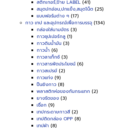
สติกเกอร์,ป้าย LABEL
(41)
สมุดปกอ่อน,ปกแข็ง,สมุดโน็ต
(25)
แบบฟอร์มต่าง ๆ
(17)
กาว เทป และอุปกรณ์เพื่อการบรรจุ
(134)
กล่องใส่นามบัตร
(3)
กาวซุปเปอร์กลู
(1)
กาวดินน้ำมัน
(3)
กาวน้ำ
(6)
กาวลาเท็กซ์
(3)
กาวสารพัดประโยชน์
(6)
กาวสเปรย์
(2)
กาวแท่ง
(9)
ปืนยิงกาว
(8)
พลาสติกห่อของกันกระแทก
(2)
ยางรัดของ
(3)
เชื่อก
(9)
เทปกระดาษกาวสี
(2)
เทปติดกล่อง OPP
(8)
เทปผ้า
(8)