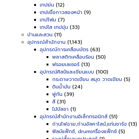
เทปย่น
(12)
เทปเยื่อกาวสองหน้า
(9)
เทปโฟม
(7)
เทปใส เทปขุ่น
(33)
บ้านและสวน
(11)
อุปกรณ์สำนักงาน
(1,143)
อุปกรณ์การเคลือบบัตร
(63)
พลาสติกเคลือบร้อน
(50)
ฟรอยเลเซอร์
(13)
อุปกรณ์ศิลป์และเขียนแบบ
(100)
กระดาษวาดเขียน สมุด วาดเขียน
(5)
ดินน้ำมัน
(24)
พู่กัน
(39)
สี
(31)
ไม้บัลชา
(1)
อุปกรณ์สำนักงานอิเล็กทรอนิกส์
(51)
ถ่านไฟฉาย,ถ่านอัลคาไลน์,แท่นชาร์จ
(13)
ฟิลม์แฟ็กซ์, drumเครื่องแฟ็กซ์
(5)