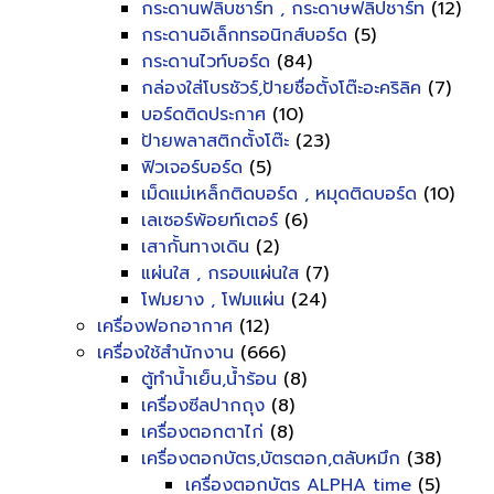
กระดานฟลิบชาร์ท , กระดาษฟลิปชาร์ท
(12)
กระดานอิเล็กทรอนิกส์บอร์ด
(5)
กระดานไวท์บอร์ด
(84)
กล่องใส่โบรชัวร์,ป้ายชื่อตั้งโต๊ะอะคริลิค
(7)
บอร์ดติดประกาศ
(10)
ป้ายพลาสติกตั้งโต๊ะ
(23)
ฟิวเจอร์บอร์ด
(5)
เม็ดแม่เหล็กติดบอร์ด , หมุดติดบอร์ด
(10)
เลเซอร์พ้อยท์เตอร์
(6)
เสากั้นทางเดิน
(2)
แผ่นใส , กรอบแผ่นใส
(7)
โฟมยาง , โฟมแผ่น
(24)
เครื่องฟอกอากาศ
(12)
เครื่องใช้สำนักงาน
(666)
ตู้ทำน้ำเย็น,น้ำร้อน
(8)
เครื่องซีลปากถุง
(8)
เครื่องตอกตาไก่
(8)
เครื่องตอกบัตร,บัตรตอก,ตลับหมึก
(38)
เครื่องตอกบัตร ALPHA time
(5)