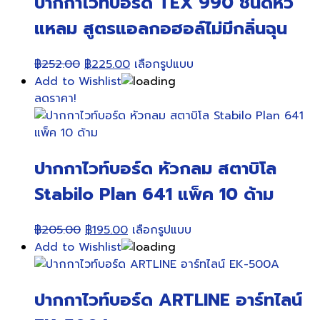
ปากกาไวท์บอร์ด TEX 990 ชนิดหัว
แหลม สูตรแอลกอฮอล์ไม่มีกลิ่นฉุน
Original
Current
This
฿
252.00
฿
225.00
เลือกรูปแบบ
price
price
product
Add to Wishlist
was:
is:
has
ลดราคา!
฿252.00.
฿225.00.
multiple
variants.
The
ปากกาไวท์บอร์ด หัวกลม สตาบิโล
options
may
Stabilo Plan 641 แพ็ค 10 ด้าม
be
chosen
Original
Current
This
฿
205.00
฿
195.00
เลือกรูปแบบ
on
price
price
product
Add to Wishlist
the
was:
is:
has
product
฿205.00.
฿195.00.
multiple
page
ปากกาไวท์บอร์ด ARTLINE อาร์ทไลน์
variants.
The