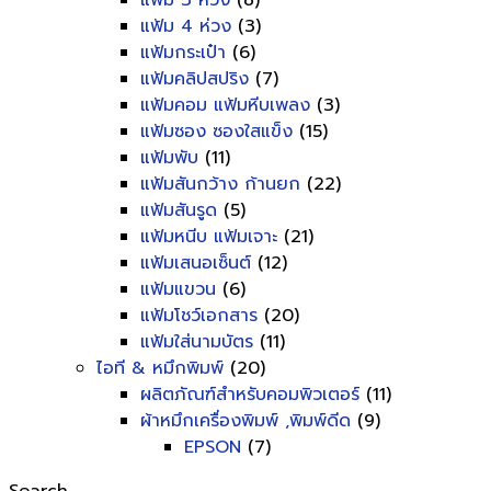
แฟ้ม 3 ห่วง
(8)
แฟ้ม 4 ห่วง
(3)
แฟ้มกระเป๋า
(6)
แฟ้มคลิปสปริง
(7)
แฟ้มคอม แฟ้มหีบเพลง
(3)
แฟ้มซอง ซองใสแข็ง
(15)
แฟ้มพับ
(11)
แฟ้มสันกว้าง ก้านยก
(22)
แฟ้มสันรูด
(5)
แฟ้มหนีบ แฟ้มเจาะ
(21)
แฟ้มเสนอเซ็นต์
(12)
แฟ้มแขวน
(6)
แฟ้มโชว์เอกสาร
(20)
แฟ้มใส่นามบัตร
(11)
ไอที & หมึกพิมพ์
(20)
ผลิตภัณฑ์สำหรับคอมพิวเตอร์
(11)
ผ้าหมึกเครื่องพิมพ์ ,พิมพ์ดีด
(9)
EPSON
(7)