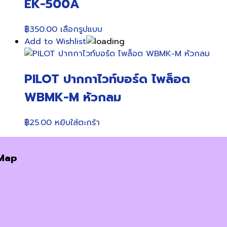
EK-500A
options
may
This
฿
350.00
เลือกรูปแบบ
be
product
Add to Wishlist
chosen
has
on
multiple
the
PILOT ปากกาไวท์บอร์ด ไพล็อต
variants.
product
The
page
WBMK-M หัวกลม
options
may
฿
25.00
หยิบใส่ตะกร้า
be
chosen
on
Map
the
product
page