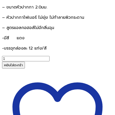
– ขนาดหัวปากกา 2.0มม.
– หัวปากกาไฟเบอร์ ไม่ยุ่ย ไม่ทำลายผิวกระดาน
– สูตรแอลกอฮอล์ไม่มีกลิ่นฉุน
-มีสี แดง
-บรรจุกล่องละ 12 แท่ง/สี
จำนวน
ปากกา
หยิบใส่ตะกร้า
ไวท์
บอร์ด
TEX
990
สี
แดง
ชิ้น