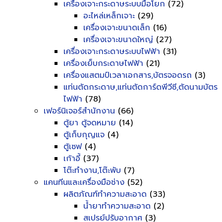
เครื่องเจาะกระดาษระบบมือโยก
(72)
อะไหล่เหล็กเจาะ
(29)
เครื่องเจาะขนาดเล็ก
(16)
เครื่องเจาะขนาดใหญ่
(27)
เครื่องเจาะกระดาษระบบไฟฟ้า
(31)
เครื่องเย็บกระดาษไฟฟ้า
(21)
เครื่องแสตมป์เวลาเอกสาร,บัตรจอดรถ
(3)
แท่นตัดกระดาษ,แท่นตัดการ์ดพีวีซี,ตัดนามบัตร
ไฟฟ้า
(78)
เฟอร์นิเจอร์สำนักงาน
(66)
ตู้ยา ตู้จดหมาย
(14)
ตู้เก็บกุญแจ
(4)
ตู้เซฟ
(4)
เก้าอี้
(37)
โต๊ะทำงาน,โต๊ะพับ
(7)
แคนทีนและเครื่องมือช่าง
(52)
ผลิตภัณฑ์ทำความสะอาด
(33)
น้ำยาทำความสะอาด
(2)
สเปรย์ปรับอากาศ
(3)