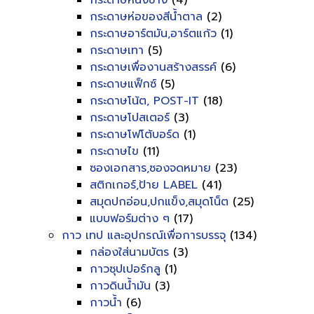
กระดาษหนังช้าง
(4)
กระดาษห่อของสีน้ำตาล
(2)
กระดาษอาร์ตมัน,อาร์ตแก้ว
(1)
กระดาษเทา
(5)
กระดาษเพื่องานสร้างสรรค์
(6)
กระดาษแฟ็กซ์
(5)
กระดาษโน้ต, POST-IT
(18)
กระดาษโปสเตอร์
(3)
กระดาษโฟโต้บอร์ด
(1)
กระดาษไข
(11)
ซองเอกสาร,ซองจดหมาย
(23)
สติกเกอร์,ป้าย LABEL
(41)
สมุดปกอ่อน,ปกแข็ง,สมุดโน็ต
(25)
แบบฟอร์มต่าง ๆ
(17)
กาว เทป และอุปกรณ์เพื่อการบรรจุ
(134)
กล่องใส่นามบัตร
(3)
กาวซุปเปอร์กลู
(1)
กาวดินน้ำมัน
(3)
กาวน้ำ
(6)