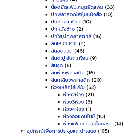
กาวแผ่น
(4)
น็อดยึดแฟ้ม,หมุดยึดแฟ้ม
(33)
ปกพลาสติกใสหุ้มหนังสือ
(10)
ปกสันกาวร้อน
(10)
ปกหนังช้าง
(2)
ปกใส,ปกพลาสติกสี
(16)
สันIBICLICK
(2)
สันขดลวด
(46)
สันตะปู,สันตะเกียบ
(9)
สันรูด
(6)
สันห่วงพลาสติก
(16)
สันเกลียวพลาสติก
(20)
ห่วงเหล็กใส่แฟ้ม
(52)
ห่วง2ห่วง
(21)
ห่วง3ห่วง
(6)
ห่วง4ห่วง
(1)
ห่วงออแกนไนซ์
(10)
ห่วงแฟ้มหนีบ,คลิ๊บบอร์ด
(14)
อุปกรณ์เพื่อการประชุมและนำเสนอ
(195)