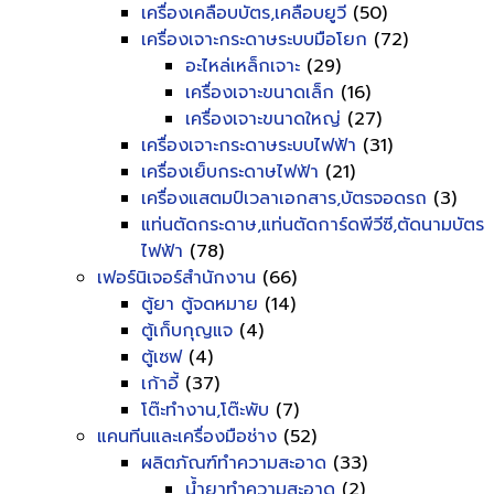
เครื่องเคลือบบัตร,เคลือบยูวี
(50)
เครื่องเจาะกระดาษระบบมือโยก
(72)
อะไหล่เหล็กเจาะ
(29)
เครื่องเจาะขนาดเล็ก
(16)
เครื่องเจาะขนาดใหญ่
(27)
เครื่องเจาะกระดาษระบบไฟฟ้า
(31)
เครื่องเย็บกระดาษไฟฟ้า
(21)
เครื่องแสตมป์เวลาเอกสาร,บัตรจอดรถ
(3)
แท่นตัดกระดาษ,แท่นตัดการ์ดพีวีซี,ตัดนามบัตร
ไฟฟ้า
(78)
เฟอร์นิเจอร์สำนักงาน
(66)
ตู้ยา ตู้จดหมาย
(14)
ตู้เก็บกุญแจ
(4)
ตู้เซฟ
(4)
เก้าอี้
(37)
โต๊ะทำงาน,โต๊ะพับ
(7)
แคนทีนและเครื่องมือช่าง
(52)
ผลิตภัณฑ์ทำความสะอาด
(33)
น้ำยาทำความสะอาด
(2)