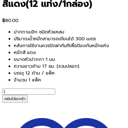
สีแดง(12 แท่ง/1กล่อง)
฿
80.00
ปากกาเมจิก ชนิดหัวแหลม
ปริมาณน้ำหมึกสามารถเขียนได้ 300 เมตร
หลังการใช้งานควรปิดฝาทันทีเพื่อป้องกันหมึกแห้ง
หมึกสี แดง
ขนาดหัวปากกา 1 มม.
ความยาวด้าม 17 ซม. (รวมปลอก)
บรรจุ 12 ด้าม / แพ็ค
จำนวน 1 แพ็ค
จำนวน
ปากกา
หยิบใส่ตะกร้า
เมจิก
PILOT
SDR-
200