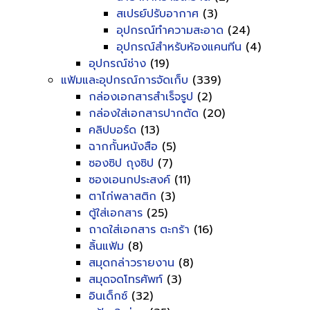
สเปรย์ปรับอากาศ
(3)
อุปกรณ์ทำความสะอาด
(24)
อุปกรณ์สำหรับห้องแคนทีน
(4)
อุปกรณ์ช่าง
(19)
แฟ้มและอุปกรณ์การจัดเก็บ
(339)
กล่องเอกสารสำเร็จรูป
(2)
กล่องใส่เอกสารปากตัด
(20)
คลิปบอร์ด
(13)
ฉากกั้นหนังสือ
(5)
ซองซิป ถุงซิป
(7)
ซองเอนกประสงค์
(11)
ตาไก่พลาสติก
(3)
ตู้ใส่เอกสาร
(25)
ถาดใส่เอกสาร ตะกร้า
(16)
ลิ้นแฟ้ม
(8)
สมุดกล่าวรายงาน
(8)
สมุดจดโทรศัพท์
(3)
อินเด็กซ์
(32)