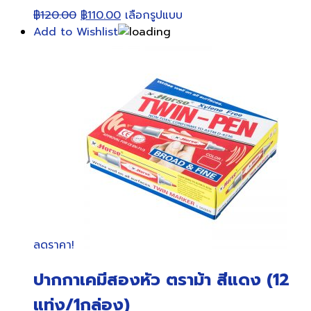
Original
Current
This
฿
120.00
฿
110.00
เลือกรูปแบบ
price
price
product
Add to Wishlist
was:
is:
has
฿120.00.
฿110.00.
multiple
variants.
The
options
may
be
chosen
on
the
product
page
ลดราคา!
ปากกาเคมีสองหัว ตราม้า สีแดง (12
แท่ง/1กล่อง)