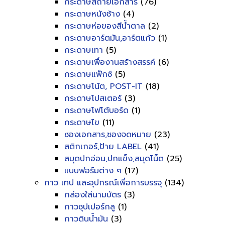
กระดาษสีถ่ายเอกสาร
(76)
กระดาษหนังช้าง
(4)
กระดาษห่อของสีน้ำตาล
(2)
กระดาษอาร์ตมัน,อาร์ตแก้ว
(1)
กระดาษเทา
(5)
กระดาษเพื่องานสร้างสรรค์
(6)
กระดาษแฟ็กซ์
(5)
กระดาษโน้ต, POST-IT
(18)
กระดาษโปสเตอร์
(3)
กระดาษโฟโต้บอร์ด
(1)
กระดาษไข
(11)
ซองเอกสาร,ซองจดหมาย
(23)
สติกเกอร์,ป้าย LABEL
(41)
สมุดปกอ่อน,ปกแข็ง,สมุดโน็ต
(25)
แบบฟอร์มต่าง ๆ
(17)
กาว เทป และอุปกรณ์เพื่อการบรรจุ
(134)
กล่องใส่นามบัตร
(3)
กาวซุปเปอร์กลู
(1)
กาวดินน้ำมัน
(3)