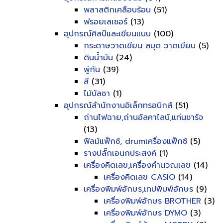
พลาสติกเคลือบร้อน
(51)
ฟรอยเลเซอร์
(13)
อุปกรณ์ศิลป์และเขียนแบบ
(100)
กระดาษวาดเขียน สมุด วาดเขียน
(5)
ดินน้ำมัน
(24)
พู่กัน
(39)
สี
(31)
ไม้บัลชา
(1)
อุปกรณ์สำนักงานอิเล็กทรอนิกส์
(51)
ถ่านไฟฉาย,ถ่านอัลคาไลน์,แท่นชาร์จ
(13)
ฟิลม์แฟ็กซ์, drumเครื่องแฟ็กซ์
(5)
รางปลั๊กเอนกประสงค์
(1)
เครื่องคิดเลข,เครื่องคำนวณเลข
(14)
เครื่องคิดเลข CASIO
(14)
เครื่องพิมพ์อักษร,เทปพิมพ์อักษร
(9)
เครื่องพิมพ์อักษร BROTHER
(3)
เครื่องพิมพ์อักษร DYMO
(3)