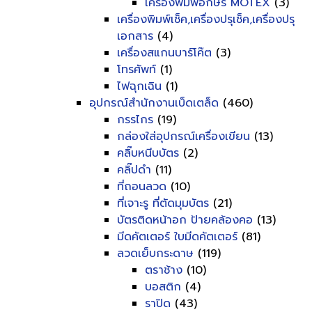
เครื่องพิมพ์อักษร MOTEX
(3)
เครื่องพิมพ์เช็ค,เครื่องปรุเช็ค,เครื่องปรุ
เอกสาร
(4)
เครื่องสแกนบาร์โค๊ต
(3)
โทรศัพท์
(1)
ไฟฉุกเฉิน
(1)
อุปกรณ์สำนักงานเบ็ดเตล็ด
(460)
กรรไกร
(19)
กล่องใส่อุปกรณ์เครื่องเขียน
(13)
คลิ๊บหนีบบัตร
(2)
คลิ๊ปดำ
(11)
ที่ถอนลวด
(10)
ที่เจาะรู ที่ตัดมุมบัตร
(21)
บัตรติดหน้าอก ป้ายคล้องคอ
(13)
มีดคัตเตอร์ ใบมีดคัตเตอร์
(81)
ลวดเย็บกระดาษ
(119)
ตราช้าง
(10)
บอสติก
(4)
ราปิด
(43)