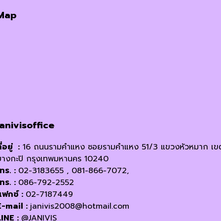
has
Map
multiple
variants.
The
options
may
be
chosen
on
the
product
janivisoffice
page
ี่อยู่ :
16 ถนนรามคำแหง ซอยรามคำแหง 51/3 แขวงหัวหมาก เข
บางกะปิ กรุงเทพมหานคร 10240
โทร. :
02-3183655 , 081-866-7072,
โทร. :
086-792-2552
แฟกซ์ :
02-7187449
E-mail :
janivis2008@hotmail.com
LINE :
@JANIVIS