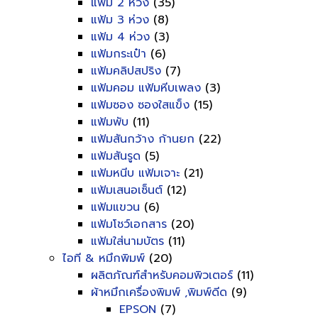
แฟ้ม 2 ห่วง
(35)
แฟ้ม 3 ห่วง
(8)
แฟ้ม 4 ห่วง
(3)
แฟ้มกระเป๋า
(6)
แฟ้มคลิปสปริง
(7)
แฟ้มคอม แฟ้มหีบเพลง
(3)
แฟ้มซอง ซองใสแข็ง
(15)
แฟ้มพับ
(11)
แฟ้มสันกว้าง ก้านยก
(22)
แฟ้มสันรูด
(5)
แฟ้มหนีบ แฟ้มเจาะ
(21)
แฟ้มเสนอเซ็นต์
(12)
แฟ้มแขวน
(6)
แฟ้มโชว์เอกสาร
(20)
แฟ้มใส่นามบัตร
(11)
ไอที & หมึกพิมพ์
(20)
ผลิตภัณฑ์สำหรับคอมพิวเตอร์
(11)
ผ้าหมึกเครื่องพิมพ์ ,พิมพ์ดีด
(9)
EPSON
(7)