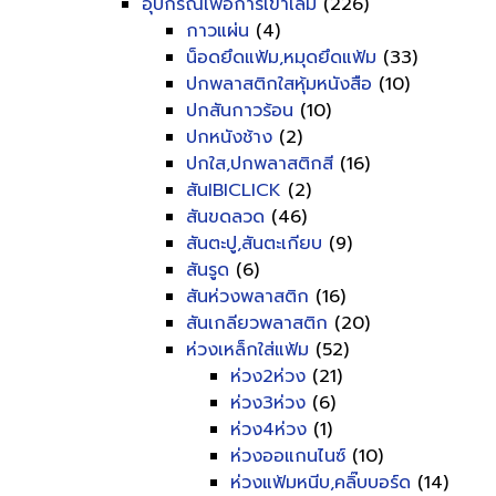
อุปกรณ์เพื่อการเข้าเล่ม
(226)
กาวแผ่น
(4)
น็อดยึดแฟ้ม,หมุดยึดแฟ้ม
(33)
ปกพลาสติกใสหุ้มหนังสือ
(10)
ปกสันกาวร้อน
(10)
ปกหนังช้าง
(2)
ปกใส,ปกพลาสติกสี
(16)
สันIBICLICK
(2)
สันขดลวด
(46)
สันตะปู,สันตะเกียบ
(9)
สันรูด
(6)
สันห่วงพลาสติก
(16)
สันเกลียวพลาสติก
(20)
ห่วงเหล็กใส่แฟ้ม
(52)
ห่วง2ห่วง
(21)
ห่วง3ห่วง
(6)
ห่วง4ห่วง
(1)
ห่วงออแกนไนซ์
(10)
ห่วงแฟ้มหนีบ,คลิ๊บบอร์ด
(14)