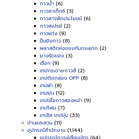
กาวน้ำ
(6)
กาวลาเท็กซ์
(3)
กาวสารพัดประโยชน์
(6)
กาวสเปรย์
(2)
กาวแท่ง
(9)
ปืนยิงกาว
(8)
พลาสติกห่อของกันกระแทก
(2)
ยางรัดของ
(3)
เชื่อก
(9)
เทปกระดาษกาวสี
(2)
เทปติดกล่อง OPP
(8)
เทปผ้า
(8)
เทปย่น
(12)
เทปเยื่อกาวสองหน้า
(9)
เทปโฟม
(7)
เทปใส เทปขุ่น
(33)
บ้านและสวน
(11)
อุปกรณ์สำนักงาน
(1,144)
อุปกรณ์การเคลือบบัตร
(64)