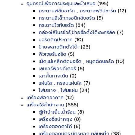
อุปกรณ์เพื่อการประชุมและนำเสนอ
(195)
กระดานฟลิบชาร์ท , กระดาษฟลิปชาร์ท
(12)
กระดานอิเล็กทรอนิกส์บอร์ด
(5)
กระดานไวท์บอร์ด
(84)
กล่องใส่โบรชัวร์,ป้ายชื่อตั้งโต๊ะอะคริลิค
(7)
บอร์ดติดประกาศ
(10)
ป้ายพลาสติกตั้งโต๊ะ
(23)
ฟิวเจอร์บอร์ด
(5)
เม็ดแม่เหล็กติดบอร์ด , หมุดติดบอร์ด
(10)
เลเซอร์พ้อยท์เตอร์
(6)
เสากั้นทางเดิน
(2)
แผ่นใส , กรอบแผ่นใส
(7)
โฟมยาง , โฟมแผ่น
(24)
เครื่องฟอกอากาศ
(12)
เครื่องใช้สำนักงาน
(666)
ตู้ทำน้ำเย็น,น้ำร้อน
(8)
เครื่องซีลปากถุง
(8)
เครื่องตอกตาไก่
(8)
เครื่องตอกบัตร,บัตรตอก,ตลับหมึก
(38)