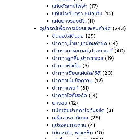
แท่นตัดเทปไฟฟ้า
(17)
แท่นประทับตรา หมึกเติม
(14)
แผ่นยางรองตัด
(11)
อุปกรณ์เพื่อการเขียนและลบคำผิด
(243)
ดินสอ,ไส้ดินสอ
(29)
ปากกา,น้ำยา,เทปลบคำผิด
(14)
ปากกามาร์คเกอร์,ปากกาเคมี
(40)
ปากกาลูกลื่น,ปากกาเจล
(19)
ปากกาหัวเข็ม
(5)
ปากกาเขียนแผ่นใส/ซีดี
(20)
ปากกาเน้นข้อความ
(12)
ปากกาเพนท์
(31)
ปากกาไวท์บอร์ด
(14)
ยางลบ
(12)
หมึกเติมปากกาไวท์บอร์ด
(8)
เครื่องเหลาดินสอ
(26)
แปรงลบกระดาน
(4)
ไม้บรรทัด, ฟุตเหล็ก
(10)