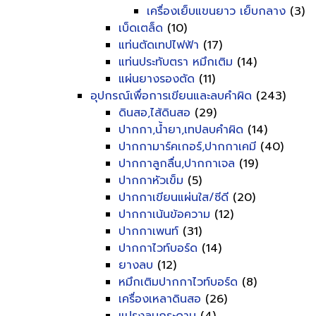
เครื่องเย็บแขนยาว เย็บกลาง
(3)
เบ็ดเตล็ด
(10)
แท่นตัดเทปไฟฟ้า
(17)
แท่นประทับตรา หมึกเติม
(14)
แผ่นยางรองตัด
(11)
อุปกรณ์เพื่อการเขียนและลบคำผิด
(243)
ดินสอ,ไส้ดินสอ
(29)
ปากกา,น้ำยา,เทปลบคำผิด
(14)
ปากกามาร์คเกอร์,ปากกาเคมี
(40)
ปากกาลูกลื่น,ปากกาเจล
(19)
ปากกาหัวเข็ม
(5)
ปากกาเขียนแผ่นใส/ซีดี
(20)
ปากกาเน้นข้อความ
(12)
ปากกาเพนท์
(31)
ปากกาไวท์บอร์ด
(14)
ยางลบ
(12)
หมึกเติมปากกาไวท์บอร์ด
(8)
เครื่องเหลาดินสอ
(26)