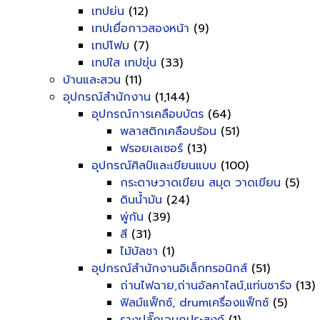
เทปย่น
(12)
เทปเยื่อกาวสองหน้า
(9)
เทปโฟม
(7)
เทปใส เทปขุ่น
(33)
บ้านและสวน
(11)
อุปกรณ์สำนักงาน
(1,144)
อุปกรณ์การเคลือบบัตร
(64)
พลาสติกเคลือบร้อน
(51)
ฟรอยเลเซอร์
(13)
อุปกรณ์ศิลป์และเขียนแบบ
(100)
กระดาษวาดเขียน สมุด วาดเขียน
(5)
ดินน้ำมัน
(24)
พู่กัน
(39)
สี
(31)
ไม้บัลชา
(1)
อุปกรณ์สำนักงานอิเล็กทรอนิกส์
(51)
ถ่านไฟฉาย,ถ่านอัลคาไลน์,แท่นชาร์จ
(13)
ฟิลม์แฟ็กซ์, drumเครื่องแฟ็กซ์
(5)