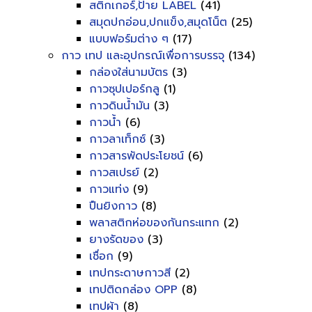
สติกเกอร์,ป้าย LABEL
(41)
สมุดปกอ่อน,ปกแข็ง,สมุดโน็ต
(25)
แบบฟอร์มต่าง ๆ
(17)
กาว เทป และอุปกรณ์เพื่อการบรรจุ
(134)
กล่องใส่นามบัตร
(3)
กาวซุปเปอร์กลู
(1)
กาวดินน้ำมัน
(3)
กาวน้ำ
(6)
กาวลาเท็กซ์
(3)
กาวสารพัดประโยชน์
(6)
กาวสเปรย์
(2)
กาวแท่ง
(9)
ปืนยิงกาว
(8)
พลาสติกห่อของกันกระแทก
(2)
ยางรัดของ
(3)
เชื่อก
(9)
เทปกระดาษกาวสี
(2)
เทปติดกล่อง OPP
(8)
เทปผ้า
(8)