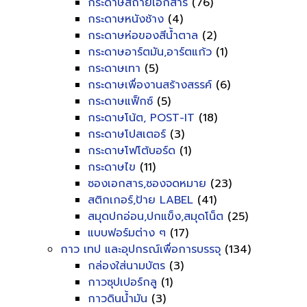
กระดาษสีถ่ายเอกสาร
(76)
กระดาษหนังช้าง
(4)
กระดาษห่อของสีน้ำตาล
(2)
กระดาษอาร์ตมัน,อาร์ตแก้ว
(1)
กระดาษเทา
(5)
กระดาษเพื่องานสร้างสรรค์
(6)
กระดาษแฟ็กซ์
(5)
กระดาษโน้ต, POST-IT
(18)
กระดาษโปสเตอร์
(3)
กระดาษโฟโต้บอร์ด
(1)
กระดาษไข
(11)
ซองเอกสาร,ซองจดหมาย
(23)
สติกเกอร์,ป้าย LABEL
(41)
สมุดปกอ่อน,ปกแข็ง,สมุดโน็ต
(25)
แบบฟอร์มต่าง ๆ
(17)
กาว เทป และอุปกรณ์เพื่อการบรรจุ
(134)
กล่องใส่นามบัตร
(3)
กาวซุปเปอร์กลู
(1)
กาวดินน้ำมัน
(3)