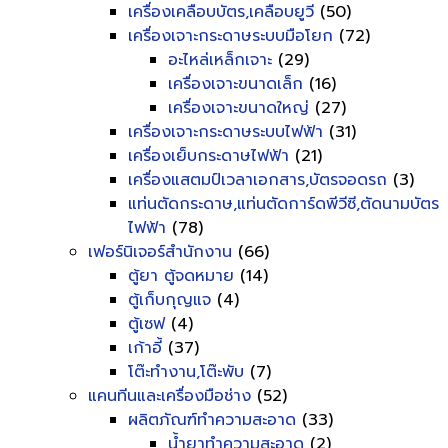
เครื่องเคลือบบัตร,เคลือบยูวี
(50)
เครื่องเจาะกระดาษระบบมือโยก
(72)
อะไหล่เหล็กเจาะ
(29)
เครื่องเจาะขนาดเล็ก
(16)
เครื่องเจาะขนาดใหญ่
(27)
เครื่องเจาะกระดาษระบบไฟฟ้า
(31)
เครื่องเย็บกระดาษไฟฟ้า
(21)
เครื่องแสตมป์เวลาเอกสาร,บัตรจอดรถ
(3)
แท่นตัดกระดาษ,แท่นตัดการ์ดพีวีซี,ตัดนามบัตร
ไฟฟ้า
(78)
เฟอร์นิเจอร์สำนักงาน
(66)
ตู้ยา ตู้จดหมาย
(14)
ตู้เก็บกุญแจ
(4)
ตู้เซฟ
(4)
เก้าอี้
(37)
โต๊ะทำงาน,โต๊ะพับ
(7)
แคนทีนและเครื่องมือช่าง
(52)
ผลิตภัณฑ์ทำความสะอาด
(33)
น้ำยาทำความสะอาด
(2)