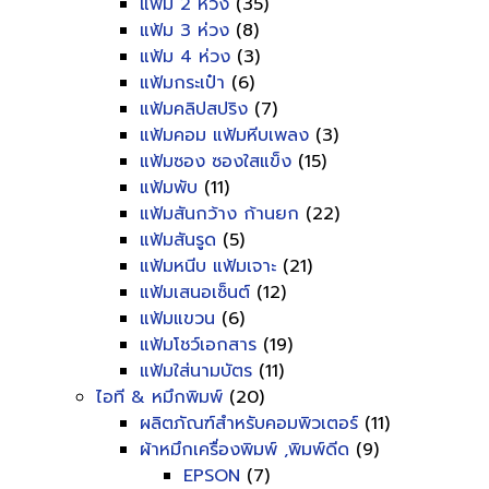
แฟ้ม 2 ห่วง
(35)
แฟ้ม 3 ห่วง
(8)
แฟ้ม 4 ห่วง
(3)
แฟ้มกระเป๋า
(6)
แฟ้มคลิปสปริง
(7)
แฟ้มคอม แฟ้มหีบเพลง
(3)
แฟ้มซอง ซองใสแข็ง
(15)
แฟ้มพับ
(11)
แฟ้มสันกว้าง ก้านยก
(22)
แฟ้มสันรูด
(5)
แฟ้มหนีบ แฟ้มเจาะ
(21)
แฟ้มเสนอเซ็นต์
(12)
แฟ้มแขวน
(6)
แฟ้มโชว์เอกสาร
(19)
แฟ้มใส่นามบัตร
(11)
ไอที & หมึกพิมพ์
(20)
ผลิตภัณฑ์สำหรับคอมพิวเตอร์
(11)
ผ้าหมึกเครื่องพิมพ์ ,พิมพ์ดีด
(9)
EPSON
(7)