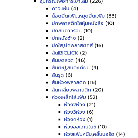
อุปกรณ์เพื่อการเข้าเล่ม
(226)
กาวแผ่น
(4)
น็อดยึดแฟ้ม,หมุดยึดแฟ้ม
(33)
ปกพลาสติกใสหุ้มหนังสือ
(10)
ปกสันกาวร้อน
(10)
ปกหนังช้าง
(2)
ปกใส,ปกพลาสติกสี
(16)
สันIBICLICK
(2)
สันขดลวด
(46)
สันตะปู,สันตะเกียบ
(9)
สันรูด
(6)
สันห่วงพลาสติก
(16)
สันเกลียวพลาสติก
(20)
ห่วงเหล็กใส่แฟ้ม
(52)
ห่วง2ห่วง
(21)
ห่วง3ห่วง
(6)
ห่วง4ห่วง
(1)
ห่วงออแกนไนซ์
(10)
ห่วงแฟ้มหนีบ,คลิ๊บบอร์ด
(14)