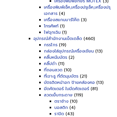
เครื่องพิมพ์อักษร MOTEX
(3)
เครื่องพิมพ์เช็ค,เครื่องปรุเช็ค,เครื่องปรุ
เอกสาร
(4)
เครื่องสแกนบาร์โค๊ต
(3)
โทรศัพท์
(1)
ไฟฉุกเฉิน
(1)
อุปกรณ์สำนักงานเบ็ดเตล็ด
(460)
กรรไกร
(19)
กล่องใส่อุปกรณ์เครื่องเขียน
(13)
คลิ๊บหนีบบัตร
(2)
คลิ๊ปดำ
(11)
ที่ถอนลวด
(10)
ที่เจาะรู ที่ตัดมุมบัตร
(21)
บัตรติดหน้าอก ป้ายคล้องคอ
(13)
มีดคัตเตอร์ ใบมีดคัตเตอร์
(81)
ลวดเย็บกระดาษ
(119)
ตราช้าง
(10)
บอสติก
(4)
ราปิด
(43)