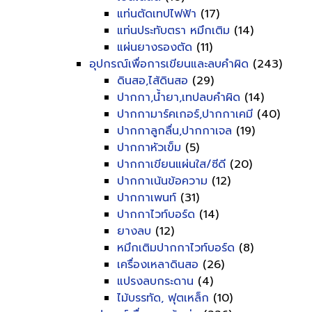
แท่นตัดเทปไฟฟ้า
(17)
แท่นประทับตรา หมึกเติม
(14)
แผ่นยางรองตัด
(11)
อุปกรณ์เพื่อการเขียนและลบคำผิด
(243)
ดินสอ,ไส้ดินสอ
(29)
ปากกา,น้ำยา,เทปลบคำผิด
(14)
ปากกามาร์คเกอร์,ปากกาเคมี
(40)
ปากกาลูกลื่น,ปากกาเจล
(19)
ปากกาหัวเข็ม
(5)
ปากกาเขียนแผ่นใส/ซีดี
(20)
ปากกาเน้นข้อความ
(12)
ปากกาเพนท์
(31)
ปากกาไวท์บอร์ด
(14)
ยางลบ
(12)
หมึกเติมปากกาไวท์บอร์ด
(8)
เครื่องเหลาดินสอ
(26)
แปรงลบกระดาน
(4)
ไม้บรรทัด, ฟุตเหล็ก
(10)