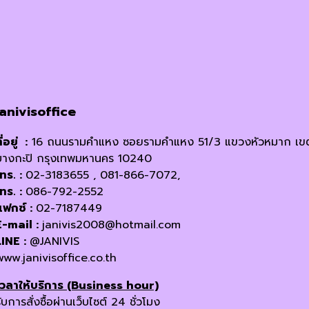
options
may
be
chosen
on
the
product
janivisoffice
page
ี่อยู่ :
16 ถนนรามคำแหง ซอยรามคำแหง 51/3 แขวงหัวหมาก เข
บางกะปิ กรุงเทพมหานคร 10240
โทร. :
02-3183655 , 081-866-7072,
โทร. :
086-792-2552
แฟกซ์ :
02-7187449
E-mail :
janivis2008@hotmail.com
LINE :
@JANIVIS
www.janivisoffice.co.th
เวลาให้บริการ (Business hour)
ับการสั่งซื้อผ่านเว็บไซต์ 24 ชั่วโมง