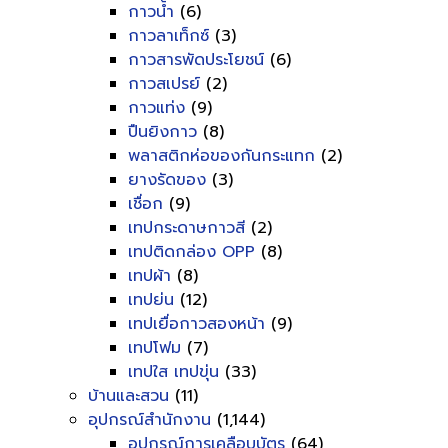
กาวน้ำ
(6)
กาวลาเท็กซ์
(3)
กาวสารพัดประโยชน์
(6)
กาวสเปรย์
(2)
กาวแท่ง
(9)
ปืนยิงกาว
(8)
พลาสติกห่อของกันกระแทก
(2)
ยางรัดของ
(3)
เชื่อก
(9)
เทปกระดาษกาวสี
(2)
เทปติดกล่อง OPP
(8)
เทปผ้า
(8)
เทปย่น
(12)
เทปเยื่อกาวสองหน้า
(9)
เทปโฟม
(7)
เทปใส เทปขุ่น
(33)
บ้านและสวน
(11)
อุปกรณ์สำนักงาน
(1,144)
อุปกรณ์การเคลือบบัตร
(64)