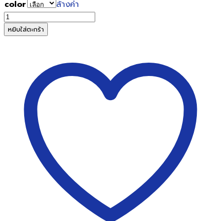
color
ล้างค่า
จำนวน
ปากกา
หยิบใส่ตะกร้า
เขียน
แผ่น
ใส
ลบ
ไม่
ได้
Artline
EK-
854
M-
1.0mm.
(1x12)
ชิ้น