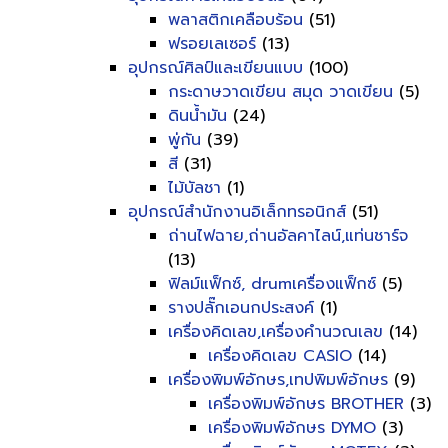
พลาสติกเคลือบร้อน
(51)
ฟรอยเลเซอร์
(13)
อุปกรณ์ศิลป์และเขียนแบบ
(100)
กระดาษวาดเขียน สมุด วาดเขียน
(5)
ดินน้ำมัน
(24)
พู่กัน
(39)
สี
(31)
ไม้บัลชา
(1)
อุปกรณ์สำนักงานอิเล็กทรอนิกส์
(51)
ถ่านไฟฉาย,ถ่านอัลคาไลน์,แท่นชาร์จ
(13)
ฟิลม์แฟ็กซ์, drumเครื่องแฟ็กซ์
(5)
รางปลั๊กเอนกประสงค์
(1)
เครื่องคิดเลข,เครื่องคำนวณเลข
(14)
เครื่องคิดเลข CASIO
(14)
เครื่องพิมพ์อักษร,เทปพิมพ์อักษร
(9)
เครื่องพิมพ์อักษร BROTHER
(3)
เครื่องพิมพ์อักษร DYMO
(3)