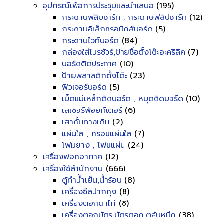
อุปกรณ์เพื่อการประชุมและนำเสนอ
(195)
กระดานฟลิบชาร์ท , กระดาษฟลิปชาร์ท
(12)
กระดานอิเล็กทรอนิกส์บอร์ด
(5)
กระดานไวท์บอร์ด
(84)
กล่องใส่โบรชัวร์,ป้ายชื่อตั้งโต๊ะอะคริลิค
(7)
บอร์ดติดประกาศ
(10)
ป้ายพลาสติกตั้งโต๊ะ
(23)
ฟิวเจอร์บอร์ด
(5)
เม็ดแม่เหล็กติดบอร์ด , หมุดติดบอร์ด
(10)
เลเซอร์พ้อยท์เตอร์
(6)
เสากั้นทางเดิน
(2)
แผ่นใส , กรอบแผ่นใส
(7)
โฟมยาง , โฟมแผ่น
(24)
เครื่องฟอกอากาศ
(12)
เครื่องใช้สำนักงาน
(666)
ตู้ทำน้ำเย็น,น้ำร้อน
(8)
เครื่องซีลปากถุง
(8)
เครื่องตอกตาไก่
(8)
เครื่องตอกบัตร,บัตรตอก,ตลับหมึก
(38)