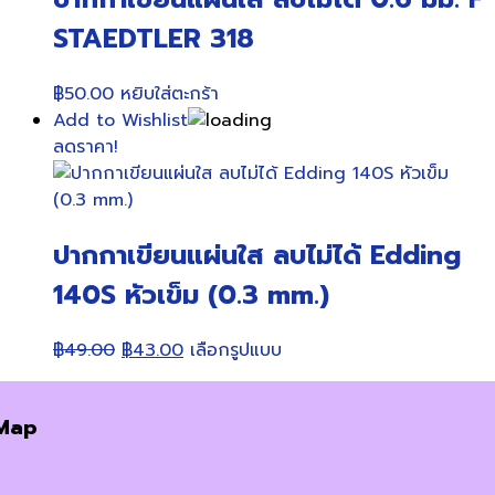
STAEDTLER 318
฿
50.00
หยิบใส่ตะกร้า
Add to Wishlist
ลดราคา!
ปากกาเขียนแผ่นใส ลบไม่ได้ Edding
140S หัวเข็ม (0.3 mm.)
Original
Current
This
฿
49.00
฿
43.00
เลือกรูปแบบ
price
price
product
was:
is:
has
Map
฿49.00.
฿43.00.
multiple
variants.
The