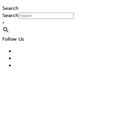
Search
Search
×
Follow Us