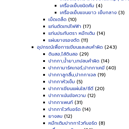
เครื่องเย็บชนิดคีม
(4)
เครื่องเย็บแขนยาว เย็บกลาง
(3)
เบ็ดเตล็ด
(10)
แท่นตัดเทปไฟฟ้า
(17)
แท่นประทับตรา หมึกเติม
(14)
แผ่นยางรองตัด
(11)
อุปกรณ์เพื่อการเขียนและลบคำผิด
(243)
ดินสอ,ไส้ดินสอ
(29)
ปากกา,น้ำยา,เทปลบคำผิด
(14)
ปากกามาร์คเกอร์,ปากกาเคมี
(40)
ปากกาลูกลื่น,ปากกาเจล
(19)
ปากกาหัวเข็ม
(5)
ปากกาเขียนแผ่นใส/ซีดี
(20)
ปากกาเน้นข้อความ
(12)
ปากกาเพนท์
(31)
ปากกาไวท์บอร์ด
(14)
ยางลบ
(12)
หมึกเติมปากกาไวท์บอร์ด
(8)