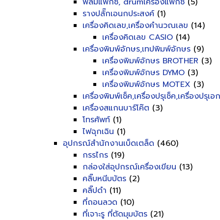
ฟิลม์แฟ็กซ์, drumเครื่องแฟ็กซ์
(5)
รางปลั๊กเอนกประสงค์
(1)
เครื่องคิดเลข,เครื่องคำนวณเลข
(14)
เครื่องคิดเลข CASIO
(14)
เครื่องพิมพ์อักษร,เทปพิมพ์อักษร
(9)
เครื่องพิมพ์อักษร BROTHER
(3)
เครื่องพิมพ์อักษร DYMO
(3)
เครื่องพิมพ์อักษร MOTEX
(3)
เครื่องพิมพ์เช็ค,เครื่องปรุเช็ค,เครื่องปรุเ
เครื่องสแกนบาร์โค๊ต
(3)
โทรศัพท์
(1)
ไฟฉุกเฉิน
(1)
อุปกรณ์สำนักงานเบ็ดเตล็ด
(460)
กรรไกร
(19)
กล่องใส่อุปกรณ์เครื่องเขียน
(13)
คลิ๊บหนีบบัตร
(2)
คลิ๊ปดำ
(11)
ที่ถอนลวด
(10)
ที่เจาะรู ที่ตัดมุมบัตร
(21)