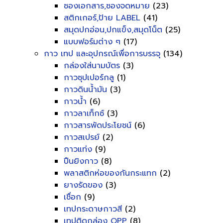
ซองเอกสาร,ซองจดหมาย
(23)
สติกเกอร์,ป้าย LABEL
(41)
สมุดปกอ่อน,ปกแข็ง,สมุดโน็ต
(25)
แบบฟอร์มต่าง ๆ
(17)
กาว เทป และอุปกรณ์เพื่อการบรรจุ
(134)
กล่องใส่นามบัตร
(3)
กาวซุปเปอร์กลู
(1)
กาวดินน้ำมัน
(3)
กาวน้ำ
(6)
กาวลาเท็กซ์
(3)
กาวสารพัดประโยชน์
(6)
กาวสเปรย์
(2)
กาวแท่ง
(9)
ปืนยิงกาว
(8)
พลาสติกห่อของกันกระแทก
(2)
ยางรัดของ
(3)
เชื่อก
(9)
เทปกระดาษกาวสี
(2)
เทปติดกล่อง OPP
(8)