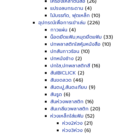
เครื่องเหลาดินสอ
(26)
แปรงลบกระดาน
(4)
ไม้บรรทัด, ฟุตเหล็ก
(10)
อุปกรณ์เพื่อการเข้าเล่ม
(226)
กาวแผ่น
(4)
น็อดยึดแฟ้ม,หมุดยึดแฟ้ม
(33)
ปกพลาสติกใสหุ้มหนังสือ
(10)
ปกสันกาวร้อน
(10)
ปกหนังช้าง
(2)
ปกใส,ปกพลาสติกสี
(16)
สันIBICLICK
(2)
สันขดลวด
(46)
สันตะปู,สันตะเกียบ
(9)
สันรูด
(6)
สันห่วงพลาสติก
(16)
สันเกลียวพลาสติก
(20)
ห่วงเหล็กใส่แฟ้ม
(52)
ห่วง2ห่วง
(21)
ห่วง3ห่วง
(6)