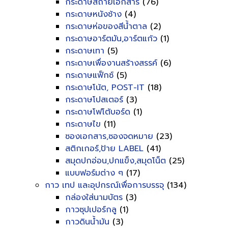
กระดาษสีถ่ายเอกสาร
(76)
กระดาษหนังช้าง
(4)
กระดาษห่อของสีน้ำตาล
(2)
กระดาษอาร์ตมัน,อาร์ตแก้ว
(1)
กระดาษเทา
(5)
กระดาษเพื่องานสร้างสรรค์
(6)
กระดาษแฟ็กซ์
(5)
กระดาษโน้ต, POST-IT
(18)
กระดาษโปสเตอร์
(3)
กระดาษโฟโต้บอร์ด
(1)
กระดาษไข
(11)
ซองเอกสาร,ซองจดหมาย
(23)
สติกเกอร์,ป้าย LABEL
(41)
สมุดปกอ่อน,ปกแข็ง,สมุดโน็ต
(25)
แบบฟอร์มต่าง ๆ
(17)
กาว เทป และอุปกรณ์เพื่อการบรรจุ
(134)
กล่องใส่นามบัตร
(3)
กาวซุปเปอร์กลู
(1)
กาวดินน้ำมัน
(3)