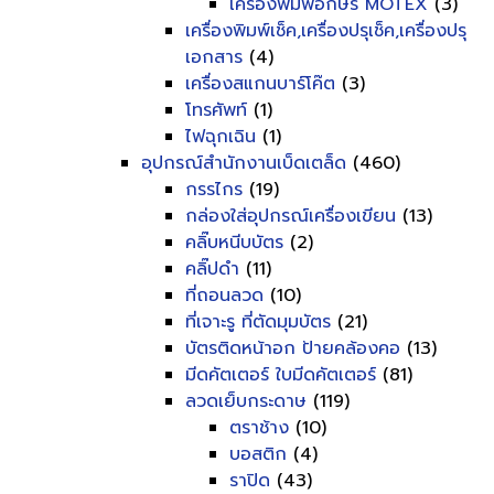
เครื่องพิมพ์อักษร MOTEX
(3)
เครื่องพิมพ์เช็ค,เครื่องปรุเช็ค,เครื่องปรุ
เอกสาร
(4)
เครื่องสแกนบาร์โค๊ต
(3)
โทรศัพท์
(1)
ไฟฉุกเฉิน
(1)
อุปกรณ์สำนักงานเบ็ดเตล็ด
(460)
กรรไกร
(19)
กล่องใส่อุปกรณ์เครื่องเขียน
(13)
คลิ๊บหนีบบัตร
(2)
คลิ๊ปดำ
(11)
ที่ถอนลวด
(10)
ที่เจาะรู ที่ตัดมุมบัตร
(21)
บัตรติดหน้าอก ป้ายคล้องคอ
(13)
มีดคัตเตอร์ ใบมีดคัตเตอร์
(81)
ลวดเย็บกระดาษ
(119)
ตราช้าง
(10)
บอสติก
(4)
ราปิด
(43)