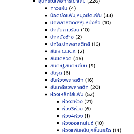
อุปกรณ์เพื่อการเข้าเล่ม
(226)
กาวแผ่น
(4)
น็อดยึดแฟ้ม,หมุดยึดแฟ้ม
(33)
ปกพลาสติกใสหุ้มหนังสือ
(10)
ปกสันกาวร้อน
(10)
ปกหนังช้าง
(2)
ปกใส,ปกพลาสติกสี
(16)
สันIBICLICK
(2)
สันขดลวด
(46)
สันตะปู,สันตะเกียบ
(9)
สันรูด
(6)
สันห่วงพลาสติก
(16)
สันเกลียวพลาสติก
(20)
ห่วงเหล็กใส่แฟ้ม
(52)
ห่วง2ห่วง
(21)
ห่วง3ห่วง
(6)
ห่วง4ห่วง
(1)
ห่วงออแกนไนซ์
(10)
ห่วงแฟ้มหนีบ,คลิ๊บบอร์ด
(14)