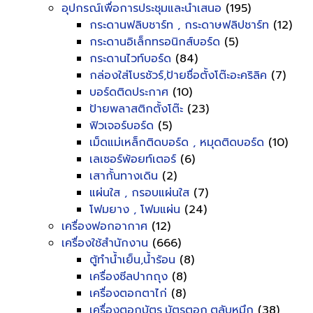
อุปกรณ์เพื่อการประชุมและนำเสนอ
(195)
กระดานฟลิบชาร์ท , กระดาษฟลิปชาร์ท
(12)
กระดานอิเล็กทรอนิกส์บอร์ด
(5)
กระดานไวท์บอร์ด
(84)
กล่องใส่โบรชัวร์,ป้ายชื่อตั้งโต๊ะอะคริลิค
(7)
บอร์ดติดประกาศ
(10)
ป้ายพลาสติกตั้งโต๊ะ
(23)
ฟิวเจอร์บอร์ด
(5)
เม็ดแม่เหล็กติดบอร์ด , หมุดติดบอร์ด
(10)
เลเซอร์พ้อยท์เตอร์
(6)
เสากั้นทางเดิน
(2)
แผ่นใส , กรอบแผ่นใส
(7)
โฟมยาง , โฟมแผ่น
(24)
เครื่องฟอกอากาศ
(12)
เครื่องใช้สำนักงาน
(666)
ตู้ทำน้ำเย็น,น้ำร้อน
(8)
เครื่องซีลปากถุง
(8)
เครื่องตอกตาไก่
(8)
เครื่องตอกบัตร,บัตรตอก,ตลับหมึก
(38)