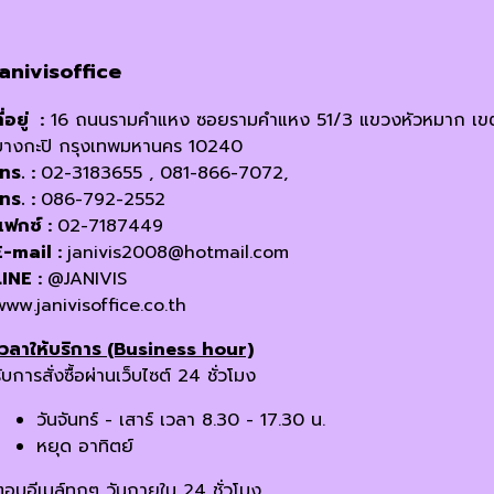
janivisoffice
ี่อยู่ :
16 ถนนรามคำแหง ซอยรามคำแหง 51/3 แขวงหัวหมาก เข
บางกะปิ กรุงเทพมหานคร 10240
โทร. :
02-3183655 , 081-866-7072,
โทร. :
086-792-2552
แฟกซ์ :
02-7187449
E-mail :
janivis2008@hotmail.com
LINE :
@JANIVIS
www.janivisoffice.co.th
เวลาให้บริการ (Business hour)
ับการสั่งซื้อผ่านเว็บไซต์ 24 ชั่วโมง
วันจันทร์ - เสาร์ เวลา 8.30 - 17.30 น.
หยุด อาทิตย์
ตอบอีเมล์ทุกๆ วันภายใน 24 ชั่วโมง