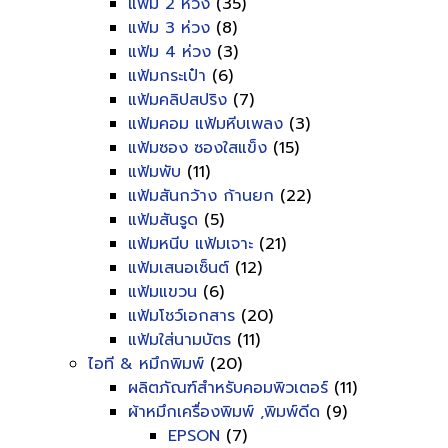
แฟ้ม 2 ห่วง
(35)
แฟ้ม 3 ห่วง
(8)
แฟ้ม 4 ห่วง
(3)
แฟ้มกระเป๋า
(6)
แฟ้มคลิปสปริง
(7)
แฟ้มคอม แฟ้มหีบเพลง
(3)
แฟ้มซอง ซองใสแข็ง
(15)
แฟ้มพับ
(11)
แฟ้มสันกว้าง ก้านยก
(22)
แฟ้มสันรูด
(5)
แฟ้มหนีบ แฟ้มเจาะ
(21)
แฟ้มเสนอเซ็นต์
(12)
แฟ้มแขวน
(6)
แฟ้มโชว์เอกสาร
(20)
แฟ้มใส่นามบัตร
(11)
ไอที & หมึกพิมพ์
(20)
ผลิตภัณฑ์สำหรับคอมพิวเตอร์
(11)
ผ้าหมึกเครื่องพิมพ์ ,พิมพ์ดีด
(9)
EPSON
(7)