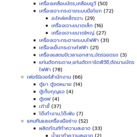
เครื่องเคลือบบัตร,เคลือบยูวี
(50)
เครื่องเจาะกระดาษระบบมือโยก
(72)
อะไหล่เหล็กเจาะ
(29)
เครื่องเจาะขนาดเล็ก
(16)
เครื่องเจาะขนาดใหญ่
(27)
เครื่องเจาะกระดาษระบบไฟฟ้า
(31)
เครื่องเย็บกระดาษไฟฟ้า
(21)
เครื่องแสตมป์เวลาเอกสาร,บัตรจอดรถ
(3)
แท่นตัดกระดาษ,แท่นตัดการ์ดพีวีซี,ตัดนามบัตร
ไฟฟ้า
(78)
เฟอร์นิเจอร์สำนักงาน
(66)
ตู้ยา ตู้จดหมาย
(14)
ตู้เก็บกุญแจ
(4)
ตู้เซฟ
(4)
เก้าอี้
(37)
โต๊ะทำงาน,โต๊ะพับ
(7)
แคนทีนและเครื่องมือช่าง
(52)
ผลิตภัณฑ์ทำความสะอาด
(33)
น้ำยาทำความสะอาด
(2)