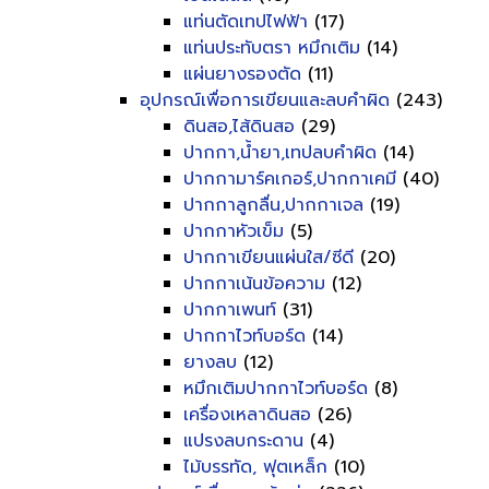
แท่นตัดเทปไฟฟ้า
(17)
แท่นประทับตรา หมึกเติม
(14)
แผ่นยางรองตัด
(11)
อุปกรณ์เพื่อการเขียนและลบคำผิด
(243)
ดินสอ,ไส้ดินสอ
(29)
ปากกา,น้ำยา,เทปลบคำผิด
(14)
ปากกามาร์คเกอร์,ปากกาเคมี
(40)
ปากกาลูกลื่น,ปากกาเจล
(19)
ปากกาหัวเข็ม
(5)
ปากกาเขียนแผ่นใส/ซีดี
(20)
ปากกาเน้นข้อความ
(12)
ปากกาเพนท์
(31)
ปากกาไวท์บอร์ด
(14)
ยางลบ
(12)
หมึกเติมปากกาไวท์บอร์ด
(8)
เครื่องเหลาดินสอ
(26)
แปรงลบกระดาน
(4)
ไม้บรรทัด, ฟุตเหล็ก
(10)