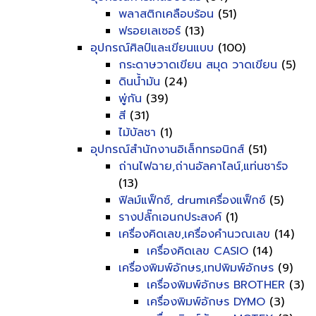
พลาสติกเคลือบร้อน
(51)
ฟรอยเลเซอร์
(13)
อุปกรณ์ศิลป์และเขียนแบบ
(100)
กระดาษวาดเขียน สมุด วาดเขียน
(5)
ดินน้ำมัน
(24)
พู่กัน
(39)
สี
(31)
ไม้บัลชา
(1)
อุปกรณ์สำนักงานอิเล็กทรอนิกส์
(51)
ถ่านไฟฉาย,ถ่านอัลคาไลน์,แท่นชาร์จ
(13)
ฟิลม์แฟ็กซ์, drumเครื่องแฟ็กซ์
(5)
รางปลั๊กเอนกประสงค์
(1)
เครื่องคิดเลข,เครื่องคำนวณเลข
(14)
เครื่องคิดเลข CASIO
(14)
เครื่องพิมพ์อักษร,เทปพิมพ์อักษร
(9)
เครื่องพิมพ์อักษร BROTHER
(3)
เครื่องพิมพ์อักษร DYMO
(3)