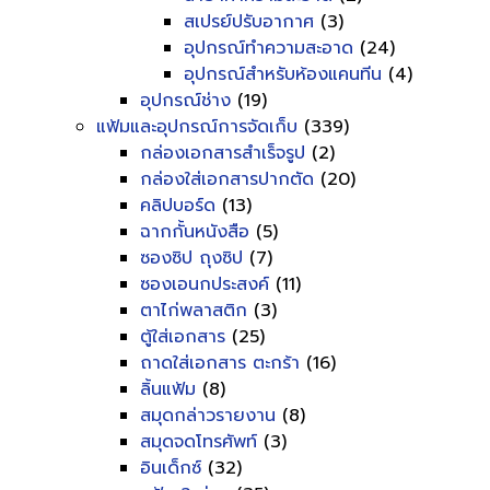
สเปรย์ปรับอากาศ
(3)
อุปกรณ์ทำความสะอาด
(24)
อุปกรณ์สำหรับห้องแคนทีน
(4)
อุปกรณ์ช่าง
(19)
แฟ้มและอุปกรณ์การจัดเก็บ
(339)
กล่องเอกสารสำเร็จรูป
(2)
กล่องใส่เอกสารปากตัด
(20)
คลิปบอร์ด
(13)
ฉากกั้นหนังสือ
(5)
ซองซิป ถุงซิป
(7)
ซองเอนกประสงค์
(11)
ตาไก่พลาสติก
(3)
ตู้ใส่เอกสาร
(25)
ถาดใส่เอกสาร ตะกร้า
(16)
ลิ้นแฟ้ม
(8)
สมุดกล่าวรายงาน
(8)
สมุดจดโทรศัพท์
(3)
อินเด็กซ์
(32)