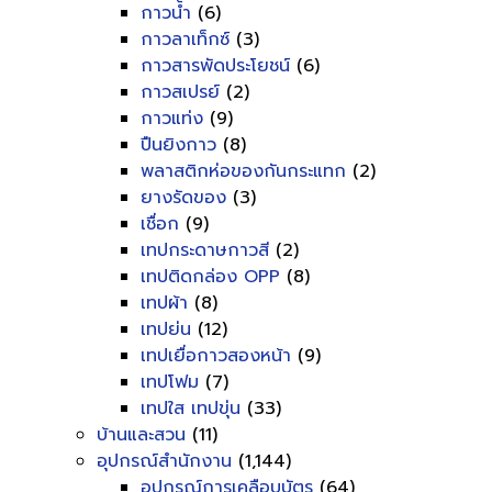
กาวน้ำ
(6)
กาวลาเท็กซ์
(3)
กาวสารพัดประโยชน์
(6)
กาวสเปรย์
(2)
กาวแท่ง
(9)
ปืนยิงกาว
(8)
พลาสติกห่อของกันกระแทก
(2)
ยางรัดของ
(3)
เชื่อก
(9)
เทปกระดาษกาวสี
(2)
เทปติดกล่อง OPP
(8)
เทปผ้า
(8)
เทปย่น
(12)
เทปเยื่อกาวสองหน้า
(9)
เทปโฟม
(7)
เทปใส เทปขุ่น
(33)
บ้านและสวน
(11)
อุปกรณ์สำนักงาน
(1,144)
อุปกรณ์การเคลือบบัตร
(64)