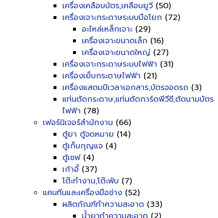
เครื่องเคลือบบัตร,เคลือบยูวี
(50)
เครื่องเจาะกระดาษระบบมือโยก
(72)
อะไหล่เหล็กเจาะ
(29)
เครื่องเจาะขนาดเล็ก
(16)
เครื่องเจาะขนาดใหญ่
(27)
เครื่องเจาะกระดาษระบบไฟฟ้า
(31)
เครื่องเย็บกระดาษไฟฟ้า
(21)
เครื่องแสตมป์เวลาเอกสาร,บัตรจอดรถ
(3)
แท่นตัดกระดาษ,แท่นตัดการ์ดพีวีซี,ตัดนามบัตร
ไฟฟ้า
(78)
เฟอร์นิเจอร์สำนักงาน
(66)
ตู้ยา ตู้จดหมาย
(14)
ตู้เก็บกุญแจ
(4)
ตู้เซฟ
(4)
เก้าอี้
(37)
โต๊ะทำงาน,โต๊ะพับ
(7)
แคนทีนและเครื่องมือช่าง
(52)
ผลิตภัณฑ์ทำความสะอาด
(33)
น้ำยาทำความสะอาด
(2)