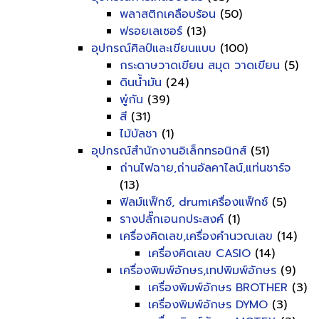
พลาสติกเคลือบร้อน
(50)
ฟรอยเลเซอร์
(13)
อุปกรณ์ศิลป์และเขียนแบบ
(100)
กระดาษวาดเขียน สมุด วาดเขียน
(5)
ดินน้ำมัน
(24)
พู่กัน
(39)
สี
(31)
ไม้บัลชา
(1)
อุปกรณ์สำนักงานอิเล็กทรอนิกส์
(51)
ถ่านไฟฉาย,ถ่านอัลคาไลน์,แท่นชาร์จ
(13)
ฟิลม์แฟ็กซ์, drumเครื่องแฟ็กซ์
(5)
รางปลั๊กเอนกประสงค์
(1)
เครื่องคิดเลข,เครื่องคำนวณเลข
(14)
เครื่องคิดเลข CASIO
(14)
เครื่องพิมพ์อักษร,เทปพิมพ์อักษร
(9)
เครื่องพิมพ์อักษร BROTHER
(3)
เครื่องพิมพ์อักษร DYMO
(3)