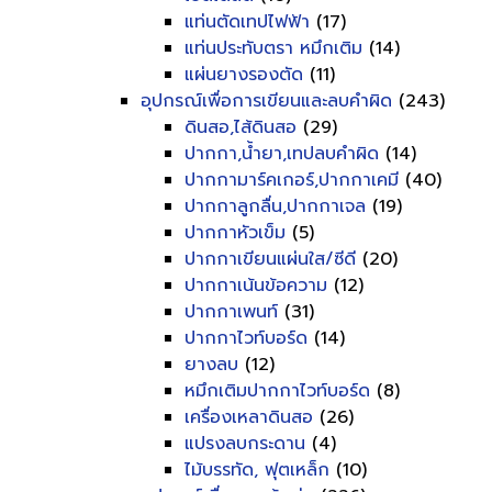
แท่นตัดเทปไฟฟ้า
(17)
แท่นประทับตรา หมึกเติม
(14)
แผ่นยางรองตัด
(11)
อุปกรณ์เพื่อการเขียนและลบคำผิด
(243)
ดินสอ,ไส้ดินสอ
(29)
ปากกา,น้ำยา,เทปลบคำผิด
(14)
ปากกามาร์คเกอร์,ปากกาเคมี
(40)
ปากกาลูกลื่น,ปากกาเจล
(19)
ปากกาหัวเข็ม
(5)
ปากกาเขียนแผ่นใส/ซีดี
(20)
ปากกาเน้นข้อความ
(12)
ปากกาเพนท์
(31)
ปากกาไวท์บอร์ด
(14)
ยางลบ
(12)
หมึกเติมปากกาไวท์บอร์ด
(8)
เครื่องเหลาดินสอ
(26)
แปรงลบกระดาน
(4)
ไม้บรรทัด, ฟุตเหล็ก
(10)