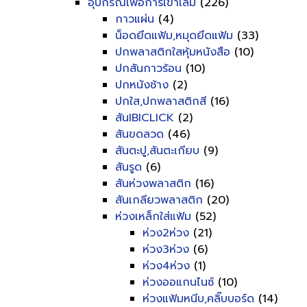
อุปกรณ์เพื่อการเข้าเล่ม
(226)
กาวแผ่น
(4)
น็อดยึดแฟ้ม,หมุดยึดแฟ้ม
(33)
ปกพลาสติกใสหุ้มหนังสือ
(10)
ปกสันกาวร้อน
(10)
ปกหนังช้าง
(2)
ปกใส,ปกพลาสติกสี
(16)
สันIBICLICK
(2)
สันขดลวด
(46)
สันตะปู,สันตะเกียบ
(9)
สันรูด
(6)
สันห่วงพลาสติก
(16)
สันเกลียวพลาสติก
(20)
ห่วงเหล็กใส่แฟ้ม
(52)
ห่วง2ห่วง
(21)
ห่วง3ห่วง
(6)
ห่วง4ห่วง
(1)
ห่วงออแกนไนซ์
(10)
ห่วงแฟ้มหนีบ,คลิ๊บบอร์ด
(14)