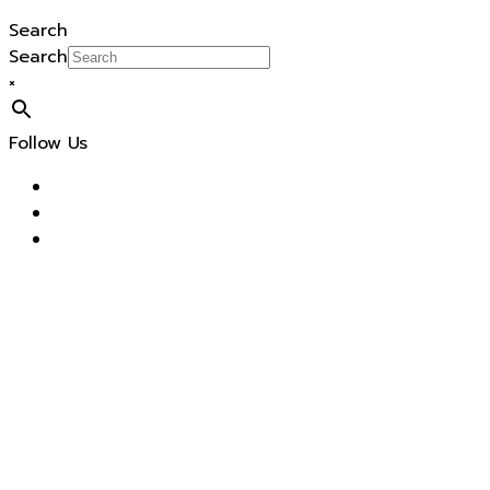
Search
Search
×
Follow Us