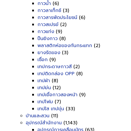
กาวน้ำ
(6)
กาวลาเท็กซ์
(3)
กาวสารพัดประโยชน์
(6)
กาวสเปรย์
(2)
กาวแท่ง
(9)
ปืนยิงกาว
(8)
พลาสติกห่อของกันกระแทก
(2)
ยางรัดของ
(3)
เชื่อก
(9)
เทปกระดาษกาวสี
(2)
เทปติดกล่อง OPP
(8)
เทปผ้า
(8)
เทปย่น
(12)
เทปเยื่อกาวสองหน้า
(9)
เทปโฟม
(7)
เทปใส เทปขุ่น
(33)
บ้านและสวน
(11)
อุปกรณ์สำนักงาน
(1,143)
อุปกรณ์การเคลือบบัตร
(63)