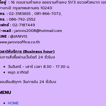
ี่อยู่ :
16 ถนนรามคำแหง ซอยรามคำแหง 51/3 แขวงหัวหมาก เข
บางกะปิ กรุงเทพมหานคร 10240
โทร. :
02-3183655 , 081-866-7072,
โทร. :
086-792-2552
แฟกซ์ :
02-7187449
E-mail :
janivis2008@hotmail.com
LINE :
@JANIVIS
www.janivisoffice.co.th
เวลาให้บริการ (Business hour)
ับการสั่งซื้อผ่านเว็บไซต์ 24 ชั่วโมง
วันจันทร์ - เสาร์ เวลา 8.30 - 17.30 น.
หยุด อาทิตย์
ตอบอีเมล์ทุกๆ วันภายใน 24 ชั่วโมง
MENU
HOME