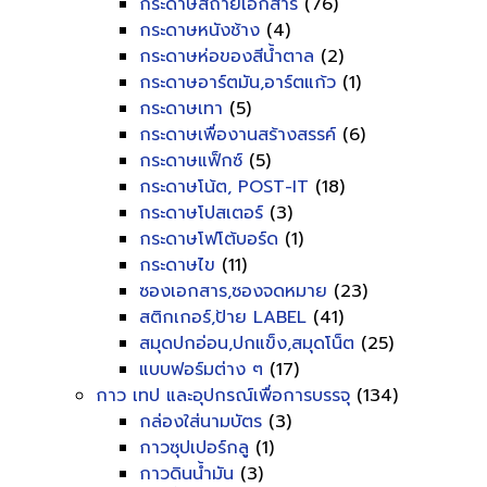
กระดาษสีถ่ายเอกสาร
(76)
กระดาษหนังช้าง
(4)
กระดาษห่อของสีน้ำตาล
(2)
กระดาษอาร์ตมัน,อาร์ตแก้ว
(1)
กระดาษเทา
(5)
กระดาษเพื่องานสร้างสรรค์
(6)
กระดาษแฟ็กซ์
(5)
กระดาษโน้ต, POST-IT
(18)
กระดาษโปสเตอร์
(3)
กระดาษโฟโต้บอร์ด
(1)
กระดาษไข
(11)
ซองเอกสาร,ซองจดหมาย
(23)
สติกเกอร์,ป้าย LABEL
(41)
สมุดปกอ่อน,ปกแข็ง,สมุดโน็ต
(25)
แบบฟอร์มต่าง ๆ
(17)
กาว เทป และอุปกรณ์เพื่อการบรรจุ
(134)
กล่องใส่นามบัตร
(3)
กาวซุปเปอร์กลู
(1)
กาวดินน้ำมัน
(3)