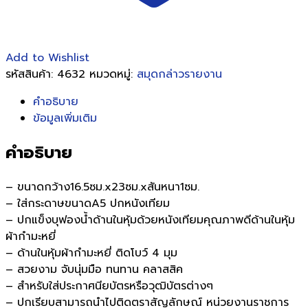
Add to Wishlist
รหัสสินค้า:
4632
หมวดหมู่:
สมุดกล่าวรายงาน
คำอธิบาย
ข้อมูลเพิ่มเติม
คำอธิบาย
– ขนาดกว้าง16.5ซม.x23ซม.xสันหนา1ซม.
– ใส่กระดาษขนาดA5 ปกหนังเทียม
– ปกแข็งบุฟองน้ำด้านในหุ้มด้วยหนังเทียมคุณภาพดีด้านในหุ้ม
ผ้ากำมะหยี่
– ด้านในหุ้มผ้ากำมะหยี่ ติดโบว์ 4 มุม
– สวยงาม จับนุ่มมือ ทนทาน คลาสสิค
– สำหรับใส่ประกาศนียบัตรหรือวุฒิบัตรต่างๆ
– ปกเรียบสามารถนำไปติดตราสัญลักษณ์ หน่วยงานราชการ