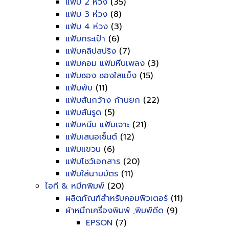
แฟ้ม 2 ห่วง
(35)
แฟ้ม 3 ห่วง
(8)
แฟ้ม 4 ห่วง
(3)
แฟ้มกระเป๋า
(6)
แฟ้มคลิปสปริง
(7)
แฟ้มคอม แฟ้มหีบเพลง
(3)
แฟ้มซอง ซองใสแข็ง
(15)
แฟ้มพับ
(11)
แฟ้มสันกว้าง ก้านยก
(22)
แฟ้มสันรูด
(5)
แฟ้มหนีบ แฟ้มเจาะ
(21)
แฟ้มเสนอเซ็นต์
(12)
แฟ้มแขวน
(6)
แฟ้มโชว์เอกสาร
(20)
แฟ้มใส่นามบัตร
(11)
ไอที & หมึกพิมพ์
(20)
ผลิตภัณฑ์สำหรับคอมพิวเตอร์
(11)
ผ้าหมึกเครื่องพิมพ์ ,พิมพ์ดีด
(9)
EPSON
(7)