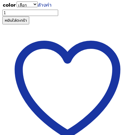
color
ล้างค่า
จำนวน
ปก
หยิบใส่ตะกร้า
ประกาศนียบัตร
หนัง
เทียม
ปก
เรียบ
ขนาด
A5
สีห
ลาก
สี
ชิ้น