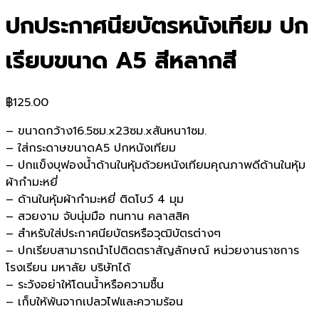
ปกประกาศนียบัตรหนังเทียม ปก
เรียบขนาด A5 สีหลากสี
฿
125.00
– ขนาดกว้าง16.5ซม.x23ซม.xสันหนา1ซม.
– ใส่กระดาษขนาดA5 ปกหนังเทียม
– ปกแข็งบุฟองน้ำด้านในหุ้มด้วยหนังเทียมคุณภาพดีด้านในหุ้ม
ผ้ากำมะหยี่
– ด้านในหุ้มผ้ากำมะหยี่ ติดโบว์ 4 มุม
– สวยงาม จับนุ่มมือ ทนทาน คลาสสิค
– สำหรับใส่ประกาศนียบัตรหรือวุฒิบัตรต่างๆ
– ปกเรียบสามารถนำไปติดตราสัญลักษณ์ หน่วยงานราชการ
โรงเรียน มหาลัย บริษัทได้
– ระวังอย่าให้โดนน้ำหรือความชื้น
– เก็บให้พ้นจากเปลวไฟและความร้อน