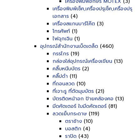
เครื่องพิมพ์อักษร MOTEX
(3)
เครื่องพิมพ์เช็ค,เครื่องปรุเช็ค,เครื่องปรุ
เอกสาร
(4)
เครื่องสแกนบาร์โค๊ต
(3)
โทรศัพท์
(1)
ไฟฉุกเฉิน
(1)
อุปกรณ์สำนักงานเบ็ดเตล็ด
(460)
กรรไกร
(19)
กล่องใส่อุปกรณ์เครื่องเขียน
(13)
คลิ๊บหนีบบัตร
(2)
คลิ๊ปดำ
(11)
ที่ถอนลวด
(10)
ที่เจาะรู ที่ตัดมุมบัตร
(21)
บัตรติดหน้าอก ป้ายคล้องคอ
(13)
มีดคัตเตอร์ ใบมีดคัตเตอร์
(81)
ลวดเย็บกระดาษ
(119)
ตราช้าง
(10)
บอสติก
(4)
ราปิด
(43)