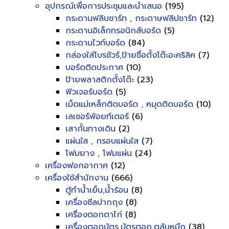
อุปกรณ์เพื่อการประชุมและนำเสนอ
(195)
กระดานฟลิบชาร์ท , กระดาษฟลิปชาร์ท
(12)
กระดานอิเล็กทรอนิกส์บอร์ด
(5)
กระดานไวท์บอร์ด
(84)
กล่องใส่โบรชัวร์,ป้ายชื่อตั้งโต๊ะอะคริลิค
(7)
บอร์ดติดประกาศ
(10)
ป้ายพลาสติกตั้งโต๊ะ
(23)
ฟิวเจอร์บอร์ด
(5)
เม็ดแม่เหล็กติดบอร์ด , หมุดติดบอร์ด
(10)
เลเซอร์พ้อยท์เตอร์
(6)
เสากั้นทางเดิน
(2)
แผ่นใส , กรอบแผ่นใส
(7)
โฟมยาง , โฟมแผ่น
(24)
เครื่องฟอกอากาศ
(12)
เครื่องใช้สำนักงาน
(666)
ตู้ทำน้ำเย็น,น้ำร้อน
(8)
เครื่องซีลปากถุง
(8)
เครื่องตอกตาไก่
(8)
เครื่องตอกบัตร,บัตรตอก,ตลับหมึก
(38)