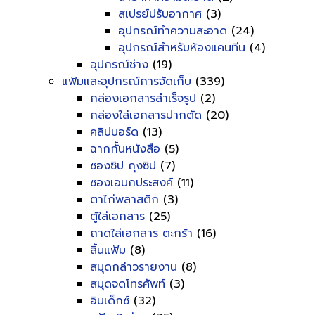
สเปรย์ปรับอากาศ
(3)
อุปกรณ์ทำความสะอาด
(24)
อุปกรณ์สำหรับห้องแคนทีน
(4)
อุปกรณ์ช่าง
(19)
แฟ้มและอุปกรณ์การจัดเก็บ
(339)
กล่องเอกสารสำเร็จรูป
(2)
กล่องใส่เอกสารปากตัด
(20)
คลิปบอร์ด
(13)
ฉากกั้นหนังสือ
(5)
ซองซิป ถุงซิป
(7)
ซองเอนกประสงค์
(11)
ตาไก่พลาสติก
(3)
ตู้ใส่เอกสาร
(25)
ถาดใส่เอกสาร ตะกร้า
(16)
ลิ้นแฟ้ม
(8)
สมุดกล่าวรายงาน
(8)
สมุดจดโทรศัพท์
(3)
อินเด็กซ์
(32)