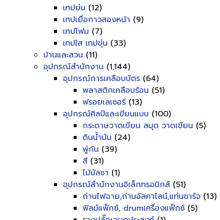
เทปย่น
(12)
เทปเยื่อกาวสองหน้า
(9)
เทปโฟม
(7)
เทปใส เทปขุ่น
(33)
บ้านและสวน
(11)
อุปกรณ์สำนักงาน
(1,144)
อุปกรณ์การเคลือบบัตร
(64)
พลาสติกเคลือบร้อน
(51)
ฟรอยเลเซอร์
(13)
อุปกรณ์ศิลป์และเขียนแบบ
(100)
กระดาษวาดเขียน สมุด วาดเขียน
(5)
ดินน้ำมัน
(24)
พู่กัน
(39)
สี
(31)
ไม้บัลชา
(1)
อุปกรณ์สำนักงานอิเล็กทรอนิกส์
(51)
ถ่านไฟฉาย,ถ่านอัลคาไลน์,แท่นชาร์จ
(13)
ฟิลม์แฟ็กซ์, drumเครื่องแฟ็กซ์
(5)