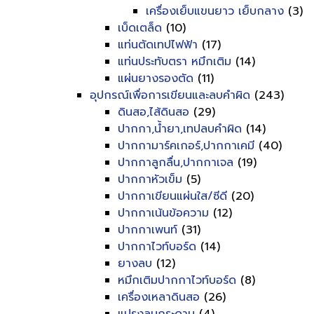
เครื่องเย็บแขนยาว เย็บกลาง
(3)
เบ็ดเตล็ด
(10)
แท่นตัดเทปไฟฟ้า
(17)
แท่นประทับตรา หมึกเติม
(14)
แผ่นยางรองตัด
(11)
อุปกรณ์เพื่อการเขียนและลบคำผิด
(243)
ดินสอ,ไส้ดินสอ
(29)
ปากกา,น้ำยา,เทปลบคำผิด
(14)
ปากกามาร์คเกอร์,ปากกาเคมี
(40)
ปากกาลูกลื่น,ปากกาเจล
(19)
ปากกาหัวเข็ม
(5)
ปากกาเขียนแผ่นใส/ซีดี
(20)
ปากกาเน้นข้อความ
(12)
ปากกาเพนท์
(31)
ปากกาไวท์บอร์ด
(14)
ยางลบ
(12)
หมึกเติมปากกาไวท์บอร์ด
(8)
เครื่องเหลาดินสอ
(26)