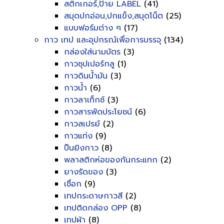
สติกเกอร์,ป้าย LABEL
(41)
สมุดปกอ่อน,ปกแข็ง,สมุดโน็ต
(25)
แบบฟอร์มต่าง ๆ
(17)
กาว เทป และอุปกรณ์เพื่อการบรรจุ
(134)
กล่องใส่นามบัตร
(3)
กาวซุปเปอร์กลู
(1)
กาวดินน้ำมัน
(3)
กาวน้ำ
(6)
กาวลาเท็กซ์
(3)
กาวสารพัดประโยชน์
(6)
กาวสเปรย์
(2)
กาวแท่ง
(9)
ปืนยิงกาว
(8)
พลาสติกห่อของกันกระแทก
(2)
ยางรัดของ
(3)
เชื่อก
(9)
เทปกระดาษกาวสี
(2)
เทปติดกล่อง OPP
(8)
เทปผ้า
(8)