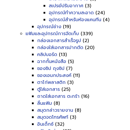
สเปรย์ปรับอากาศ
(3)
อุปกรณ์ทำความสะอาด
(24)
อุปกรณ์สำหรับห้องแคนทีน
(4)
อุปกรณ์ช่าง
(19)
แฟ้มและอุปกรณ์การจัดเก็บ
(339)
กล่องเอกสารสำเร็จรูป
(2)
กล่องใส่เอกสารปากตัด
(20)
คลิปบอร์ด
(13)
ฉากกั้นหนังสือ
(5)
ซองซิป ถุงซิป
(7)
ซองเอนกประสงค์
(11)
ตาไก่พลาสติก
(3)
ตู้ใส่เอกสาร
(25)
ถาดใส่เอกสาร ตะกร้า
(16)
ลิ้นแฟ้ม
(8)
สมุดกล่าวรายงาน
(8)
สมุดจดโทรศัพท์
(3)
อินเด็กซ์
(32)