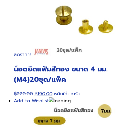
ลดราคา!
น็อตยึดแฟ้มสีทอง ขนาด 4 มม.
(M4)20ชุด/แพ็ค
Original
Current
฿
220.00
฿
190.00
หยิบใส่ตะกร้า
price
price
Add to Wishlist
was:
is:
฿220.00.
฿190.00.