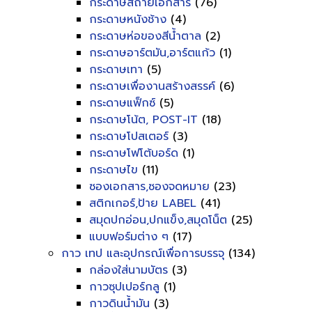
กระดาษสีถ่ายเอกสาร
(76)
กระดาษหนังช้าง
(4)
กระดาษห่อของสีน้ำตาล
(2)
กระดาษอาร์ตมัน,อาร์ตแก้ว
(1)
กระดาษเทา
(5)
กระดาษเพื่องานสร้างสรรค์
(6)
กระดาษแฟ็กซ์
(5)
กระดาษโน้ต, POST-IT
(18)
กระดาษโปสเตอร์
(3)
กระดาษโฟโต้บอร์ด
(1)
กระดาษไข
(11)
ซองเอกสาร,ซองจดหมาย
(23)
สติกเกอร์,ป้าย LABEL
(41)
สมุดปกอ่อน,ปกแข็ง,สมุดโน็ต
(25)
แบบฟอร์มต่าง ๆ
(17)
กาว เทป และอุปกรณ์เพื่อการบรรจุ
(134)
กล่องใส่นามบัตร
(3)
กาวซุปเปอร์กลู
(1)
กาวดินน้ำมัน
(3)