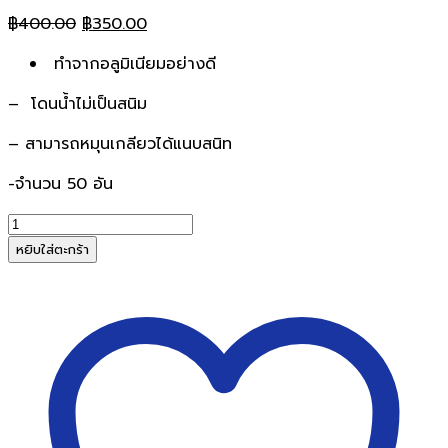
Original
Current
฿
400.00
฿
350.00
price
price
ทำจากอลูมิเนียมอย่างดี
was:
is:
฿400.00.
฿350.00.
– โดนน้ำไม่เป็นสนิม
– สามารถหมุนเกลียวได้แนบสนิท
-จำนวน 50 อัน
จำนวน
น๊อต
หยิบใส่ตะกร้า
ใส่
แฟ้ม
อลู
มิ
เนียม
ขนาด1/2นิ้ว
ชิ้น