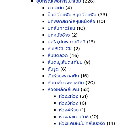
อุปกรณ์เพื่อการเข้าเล่ม
(226)
กาวแผ่น
(4)
น็อดยึดแฟ้ม,หมุดยึดแฟ้ม
(33)
ปกพลาสติกใสหุ้มหนังสือ
(10)
ปกสันกาวร้อน
(10)
ปกหนังช้าง
(2)
ปกใส,ปกพลาสติกสี
(16)
สันIBICLICK
(2)
สันขดลวด
(46)
สันตะปู,สันตะเกียบ
(9)
สันรูด
(6)
สันห่วงพลาสติก
(16)
สันเกลียวพลาสติก
(20)
ห่วงเหล็กใส่แฟ้ม
(52)
ห่วง2ห่วง
(21)
ห่วง3ห่วง
(6)
ห่วง4ห่วง
(1)
ห่วงออแกนไนซ์
(10)
ห่วงแฟ้มหนีบ,คลิ๊บบอร์ด
(14)