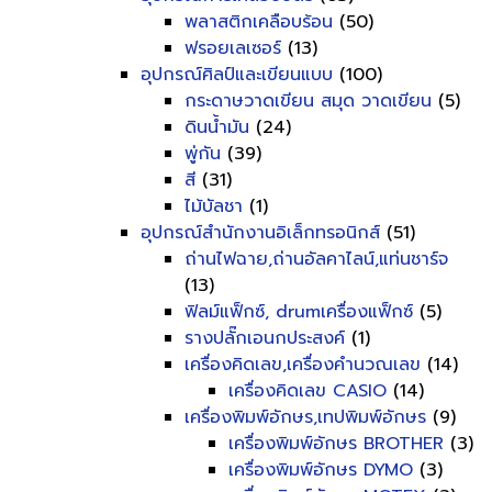
พลาสติกเคลือบร้อน
(50)
ฟรอยเลเซอร์
(13)
อุปกรณ์ศิลป์และเขียนแบบ
(100)
กระดาษวาดเขียน สมุด วาดเขียน
(5)
ดินน้ำมัน
(24)
พู่กัน
(39)
สี
(31)
ไม้บัลชา
(1)
อุปกรณ์สำนักงานอิเล็กทรอนิกส์
(51)
ถ่านไฟฉาย,ถ่านอัลคาไลน์,แท่นชาร์จ
(13)
ฟิลม์แฟ็กซ์, drumเครื่องแฟ็กซ์
(5)
รางปลั๊กเอนกประสงค์
(1)
เครื่องคิดเลข,เครื่องคำนวณเลข
(14)
เครื่องคิดเลข CASIO
(14)
เครื่องพิมพ์อักษร,เทปพิมพ์อักษร
(9)
เครื่องพิมพ์อักษร BROTHER
(3)
เครื่องพิมพ์อักษร DYMO
(3)