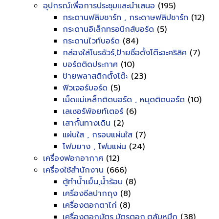
อุปกรณ์เพื่อการประชุมและนำเสนอ
(195)
กระดานฟลิบชาร์ท , กระดาษฟลิปชาร์ท
(12)
กระดานอิเล็กทรอนิกส์บอร์ด
(5)
กระดานไวท์บอร์ด
(84)
กล่องใส่โบรชัวร์,ป้ายชื่อตั้งโต๊ะอะคริลิค
(7)
บอร์ดติดประกาศ
(10)
ป้ายพลาสติกตั้งโต๊ะ
(23)
ฟิวเจอร์บอร์ด
(5)
เม็ดแม่เหล็กติดบอร์ด , หมุดติดบอร์ด
(10)
เลเซอร์พ้อยท์เตอร์
(6)
เสากั้นทางเดิน
(2)
แผ่นใส , กรอบแผ่นใส
(7)
โฟมยาง , โฟมแผ่น
(24)
เครื่องฟอกอากาศ
(12)
เครื่องใช้สำนักงาน
(666)
ตู้ทำน้ำเย็น,น้ำร้อน
(8)
เครื่องซีลปากถุง
(8)
เครื่องตอกตาไก่
(8)
เครื่องตอกบัตร,บัตรตอก,ตลับหมึก
(38)