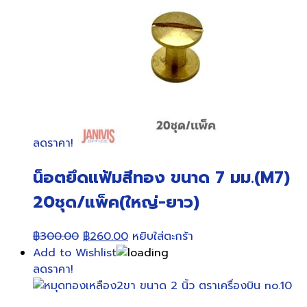
ลดราคา!
น็อตยึดแฟ้มสีทอง ขนาด 7 มม.(M7)
20ชุด/แพ็ค(ใหญ่-ยาว)
Original
Current
฿
300.00
฿
260.00
หยิบใส่ตะกร้า
price
price
Add to Wishlist
was:
is:
ลดราคา!
฿300.00.
฿260.00.