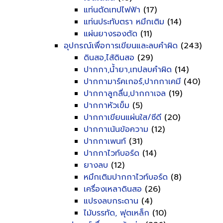
แท่นตัดเทปไฟฟ้า
(17)
แท่นประทับตรา หมึกเติม
(14)
แผ่นยางรองตัด
(11)
อุปกรณ์เพื่อการเขียนและลบคำผิด
(243)
ดินสอ,ไส้ดินสอ
(29)
ปากกา,น้ำยา,เทปลบคำผิด
(14)
ปากกามาร์คเกอร์,ปากกาเคมี
(40)
ปากกาลูกลื่น,ปากกาเจล
(19)
ปากกาหัวเข็ม
(5)
ปากกาเขียนแผ่นใส/ซีดี
(20)
ปากกาเน้นข้อความ
(12)
ปากกาเพนท์
(31)
ปากกาไวท์บอร์ด
(14)
ยางลบ
(12)
หมึกเติมปากกาไวท์บอร์ด
(8)
เครื่องเหลาดินสอ
(26)
แปรงลบกระดาน
(4)
ไม้บรรทัด, ฟุตเหล็ก
(10)