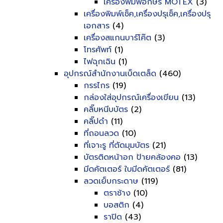
เครื่องพิมพ์อักษร MOTEX
(3)
เครื่องพิมพ์เช็ค,เครื่องปรุเช็ค,เครื่องปรุ
เอกสาร
(4)
เครื่องสแกนบาร์โค๊ต
(3)
โทรศัพท์
(1)
ไฟฉุกเฉิน
(1)
อุปกรณ์สำนักงานเบ็ดเตล็ด
(460)
กรรไกร
(19)
กล่องใส่อุปกรณ์เครื่องเขียน
(13)
คลิ๊บหนีบบัตร
(2)
คลิ๊ปดำ
(11)
ที่ถอนลวด
(10)
ที่เจาะรู ที่ตัดมุมบัตร
(21)
บัตรติดหน้าอก ป้ายคล้องคอ
(13)
มีดคัตเตอร์ ใบมีดคัตเตอร์
(81)
ลวดเย็บกระดาษ
(119)
ตราช้าง
(10)
บอสติก
(4)
ราปิด
(43)