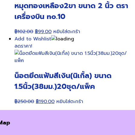
หมุดทองเหลือง2ขา ขนาด 2 นิ้ว ตรา
เครื่องบิน no.10
Original
Current
฿
102.00
฿
99.00
หยิบใส่ตะกร้า
price
price
Add to Wishlist
was:
is:
ลดราคา!
฿102.00.
฿99.00.
น็อตยึดแฟ้มสีเงิน(นิเกิ้ล) ขนาด
1.5นิ้ว(38มม.)20ชุด/แพ็ค
Original
Current
฿
250.00
฿
190.00
หยิบใส่ตะกร้า
price
price
was:
is:
Map
฿250.00.
฿190.00.