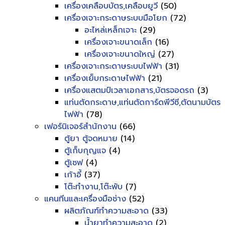
เครื่องเคลือบบัตร,เคลือบยูวี
(50)
เครื่องเจาะกระดาษระบบมือโยก
(72)
อะไหล่เหล็กเจาะ
(29)
เครื่องเจาะขนาดเล็ก
(16)
เครื่องเจาะขนาดใหญ่
(27)
เครื่องเจาะกระดาษระบบไฟฟ้า
(31)
เครื่องเย็บกระดาษไฟฟ้า
(21)
เครื่องแสตมป์เวลาเอกสาร,บัตรจอดรถ
(3)
แท่นตัดกระดาษ,แท่นตัดการ์ดพีวีซี,ตัดนามบัตร
ไฟฟ้า
(78)
เฟอร์นิเจอร์สำนักงาน
(66)
ตู้ยา ตู้จดหมาย
(14)
ตู้เก็บกุญแจ
(4)
ตู้เซฟ
(4)
เก้าอี้
(37)
โต๊ะทำงาน,โต๊ะพับ
(7)
แคนทีนและเครื่องมือช่าง
(52)
ผลิตภัณฑ์ทำความสะอาด
(33)
น้ำยาทำความสะอาด
(2)