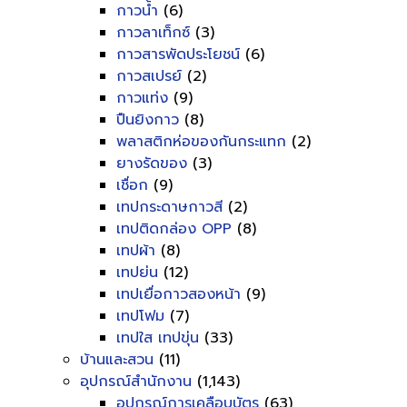
กาวน้ำ
(6)
กาวลาเท็กซ์
(3)
กาวสารพัดประโยชน์
(6)
กาวสเปรย์
(2)
กาวแท่ง
(9)
ปืนยิงกาว
(8)
พลาสติกห่อของกันกระแทก
(2)
ยางรัดของ
(3)
เชื่อก
(9)
เทปกระดาษกาวสี
(2)
เทปติดกล่อง OPP
(8)
เทปผ้า
(8)
เทปย่น
(12)
เทปเยื่อกาวสองหน้า
(9)
เทปโฟม
(7)
เทปใส เทปขุ่น
(33)
บ้านและสวน
(11)
อุปกรณ์สำนักงาน
(1,143)
อุปกรณ์การเคลือบบัตร
(63)