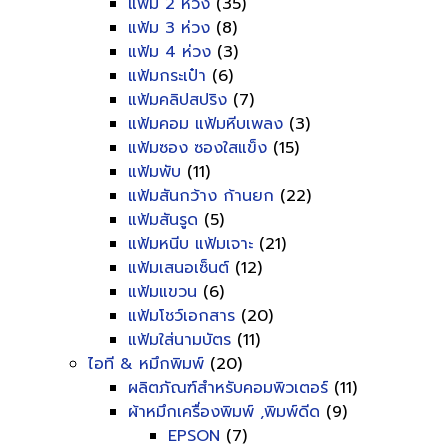
แฟ้ม 2 ห่วง
(35)
แฟ้ม 3 ห่วง
(8)
แฟ้ม 4 ห่วง
(3)
แฟ้มกระเป๋า
(6)
แฟ้มคลิปสปริง
(7)
แฟ้มคอม แฟ้มหีบเพลง
(3)
แฟ้มซอง ซองใสแข็ง
(15)
แฟ้มพับ
(11)
แฟ้มสันกว้าง ก้านยก
(22)
แฟ้มสันรูด
(5)
แฟ้มหนีบ แฟ้มเจาะ
(21)
แฟ้มเสนอเซ็นต์
(12)
แฟ้มแขวน
(6)
แฟ้มโชว์เอกสาร
(20)
แฟ้มใส่นามบัตร
(11)
ไอที & หมึกพิมพ์
(20)
ผลิตภัณฑ์สำหรับคอมพิวเตอร์
(11)
ผ้าหมึกเครื่องพิมพ์ ,พิมพ์ดีด
(9)
EPSON
(7)