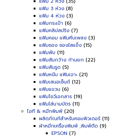
แฟ้ม 2 ห่วง
(35)
แฟ้ม 3 ห่วง
(8)
แฟ้ม 4 ห่วง
(3)
แฟ้มกระเป๋า
(6)
แฟ้มคลิปสปริง
(7)
แฟ้มคอม แฟ้มหีบเพลง
(3)
แฟ้มซอง ซองใสแข็ง
(15)
แฟ้มพับ
(11)
แฟ้มสันกว้าง ก้านยก
(22)
แฟ้มสันรูด
(5)
แฟ้มหนีบ แฟ้มเจาะ
(21)
แฟ้มเสนอเซ็นต์
(12)
แฟ้มแขวน
(6)
แฟ้มโชว์เอกสาร
(19)
แฟ้มใส่นามบัตร
(11)
ไอที & หมึกพิมพ์
(20)
ผลิตภัณฑ์สำหรับคอมพิวเตอร์
(11)
ผ้าหมึกเครื่องพิมพ์ ,พิมพ์ดีด
(9)
EPSON
(7)