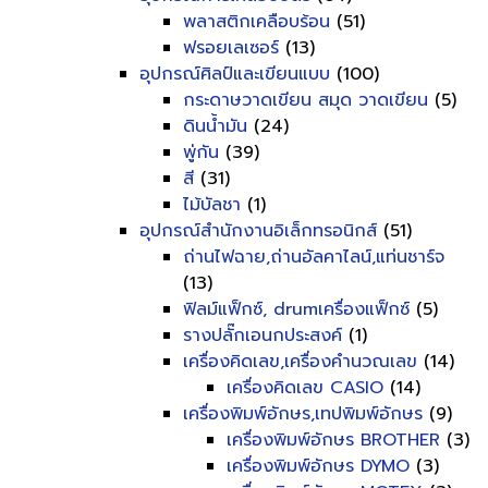
พลาสติกเคลือบร้อน
(51)
ฟรอยเลเซอร์
(13)
อุปกรณ์ศิลป์และเขียนแบบ
(100)
กระดาษวาดเขียน สมุด วาดเขียน
(5)
ดินน้ำมัน
(24)
พู่กัน
(39)
สี
(31)
ไม้บัลชา
(1)
อุปกรณ์สำนักงานอิเล็กทรอนิกส์
(51)
ถ่านไฟฉาย,ถ่านอัลคาไลน์,แท่นชาร์จ
(13)
ฟิลม์แฟ็กซ์, drumเครื่องแฟ็กซ์
(5)
รางปลั๊กเอนกประสงค์
(1)
เครื่องคิดเลข,เครื่องคำนวณเลข
(14)
เครื่องคิดเลข CASIO
(14)
เครื่องพิมพ์อักษร,เทปพิมพ์อักษร
(9)
เครื่องพิมพ์อักษร BROTHER
(3)
เครื่องพิมพ์อักษร DYMO
(3)