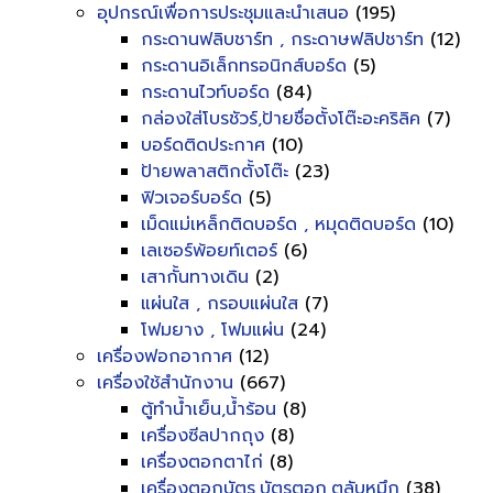
อุปกรณ์เพื่อการประชุมและนำเสนอ
(195)
กระดานฟลิบชาร์ท , กระดาษฟลิปชาร์ท
(12)
กระดานอิเล็กทรอนิกส์บอร์ด
(5)
กระดานไวท์บอร์ด
(84)
กล่องใส่โบรชัวร์,ป้ายชื่อตั้งโต๊ะอะคริลิค
(7)
บอร์ดติดประกาศ
(10)
ป้ายพลาสติกตั้งโต๊ะ
(23)
ฟิวเจอร์บอร์ด
(5)
เม็ดแม่เหล็กติดบอร์ด , หมุดติดบอร์ด
(10)
เลเซอร์พ้อยท์เตอร์
(6)
เสากั้นทางเดิน
(2)
แผ่นใส , กรอบแผ่นใส
(7)
โฟมยาง , โฟมแผ่น
(24)
เครื่องฟอกอากาศ
(12)
เครื่องใช้สำนักงาน
(667)
ตู้ทำน้ำเย็น,น้ำร้อน
(8)
เครื่องซีลปากถุง
(8)
เครื่องตอกตาไก่
(8)
เครื่องตอกบัตร,บัตรตอก,ตลับหมึก
(38)