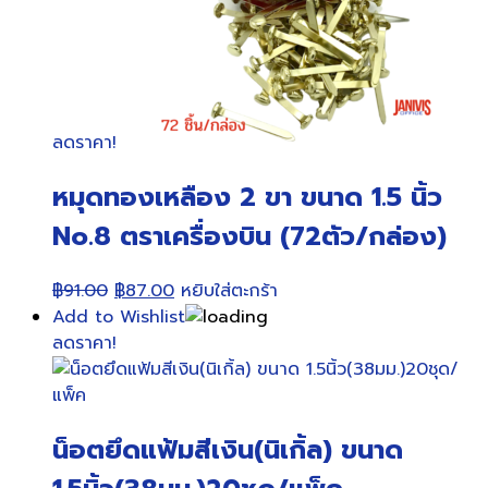
ลดราคา!
หมุดทองเหลือง 2 ขา ขนาด 1.5 นิ้ว
No.8 ตราเครื่องบิน (72ตัว/กล่อง)
Original
Current
฿
91.00
฿
87.00
หยิบใส่ตะกร้า
price
price
Add to Wishlist
was:
is:
ลดราคา!
฿91.00.
฿87.00.
น็อตยึดแฟ้มสีเงิน(นิเกิ้ล) ขนาด