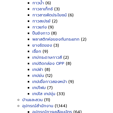
กาวน้ำ
(6)
กาวลาเท็กซ์
(3)
กาวสารพัดประโยชน์
(6)
กาวสเปรย์
(2)
กาวแท่ง
(9)
ปืนยิงกาว
(8)
พลาสติกห่อของกันกระแทก
(2)
ยางรัดของ
(3)
เชื่อก
(9)
เทปกระดาษกาวสี
(2)
เทปติดกล่อง OPP
(8)
เทปผ้า
(8)
เทปย่น
(12)
เทปเยื่อกาวสองหน้า
(9)
เทปโฟม
(7)
เทปใส เทปขุ่น
(33)
บ้านและสวน
(11)
อุปกรณ์สำนักงาน
(1,144)
อุปกรณ์การเคลือบบัตร
(64)