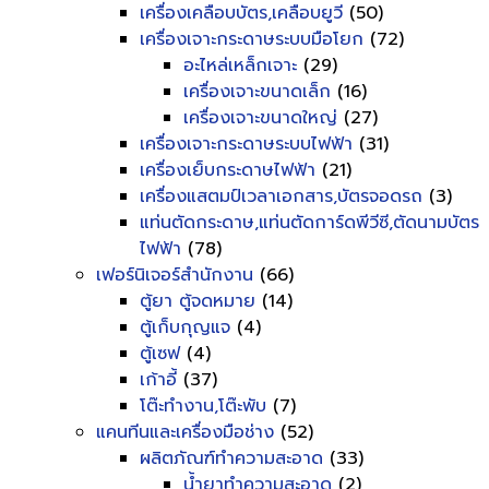
เครื่องเคลือบบัตร,เคลือบยูวี
(50)
เครื่องเจาะกระดาษระบบมือโยก
(72)
อะไหล่เหล็กเจาะ
(29)
เครื่องเจาะขนาดเล็ก
(16)
เครื่องเจาะขนาดใหญ่
(27)
เครื่องเจาะกระดาษระบบไฟฟ้า
(31)
เครื่องเย็บกระดาษไฟฟ้า
(21)
เครื่องแสตมป์เวลาเอกสาร,บัตรจอดรถ
(3)
แท่นตัดกระดาษ,แท่นตัดการ์ดพีวีซี,ตัดนามบัตร
ไฟฟ้า
(78)
เฟอร์นิเจอร์สำนักงาน
(66)
ตู้ยา ตู้จดหมาย
(14)
ตู้เก็บกุญแจ
(4)
ตู้เซฟ
(4)
เก้าอี้
(37)
โต๊ะทำงาน,โต๊ะพับ
(7)
แคนทีนและเครื่องมือช่าง
(52)
ผลิตภัณฑ์ทำความสะอาด
(33)
น้ำยาทำความสะอาด
(2)