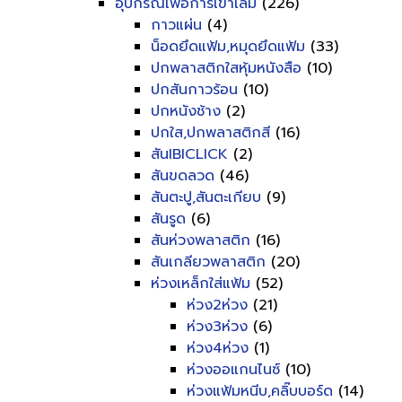
อุปกรณ์เพื่อการเข้าเล่ม
(226)
กาวแผ่น
(4)
น็อดยึดแฟ้ม,หมุดยึดแฟ้ม
(33)
ปกพลาสติกใสหุ้มหนังสือ
(10)
ปกสันกาวร้อน
(10)
ปกหนังช้าง
(2)
ปกใส,ปกพลาสติกสี
(16)
สันIBICLICK
(2)
สันขดลวด
(46)
สันตะปู,สันตะเกียบ
(9)
สันรูด
(6)
สันห่วงพลาสติก
(16)
สันเกลียวพลาสติก
(20)
ห่วงเหล็กใส่แฟ้ม
(52)
ห่วง2ห่วง
(21)
ห่วง3ห่วง
(6)
ห่วง4ห่วง
(1)
ห่วงออแกนไนซ์
(10)
ห่วงแฟ้มหนีบ,คลิ๊บบอร์ด
(14)