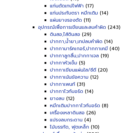
แท่นตัดเทปไฟฟ้า
(17)
แท่นประทับตรา หมึกเติม
(14)
แผ่นยางรองตัด
(11)
อุปกรณ์เพื่อการเขียนและลบคำผิด
(243)
ดินสอ,ไส้ดินสอ
(29)
ปากกา,น้ำยา,เทปลบคำผิด
(14)
ปากกามาร์คเกอร์,ปากกาเคมี
(40)
ปากกาลูกลื่น,ปากกาเจล
(19)
ปากกาหัวเข็ม
(5)
ปากกาเขียนแผ่นใส/ซีดี
(20)
ปากกาเน้นข้อความ
(12)
ปากกาเพนท์
(31)
ปากกาไวท์บอร์ด
(14)
ยางลบ
(12)
หมึกเติมปากกาไวท์บอร์ด
(8)
เครื่องเหลาดินสอ
(26)
แปรงลบกระดาน
(4)
ไม้บรรทัด, ฟุตเหล็ก
(10)