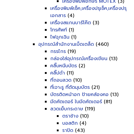
เครื่องพิมพ์อักษร MOTEX
(3)
เครื่องพิมพ์เช็ค,เครื่องปรุเช็ค,เครื่องปรุ
เอกสาร
(4)
เครื่องสแกนบาร์โค๊ต
(3)
โทรศัพท์
(1)
ไฟฉุกเฉิน
(1)
อุปกรณ์สำนักงานเบ็ดเตล็ด
(460)
กรรไกร
(19)
กล่องใส่อุปกรณ์เครื่องเขียน
(13)
คลิ๊บหนีบบัตร
(2)
คลิ๊ปดำ
(11)
ที่ถอนลวด
(10)
ที่เจาะรู ที่ตัดมุมบัตร
(21)
บัตรติดหน้าอก ป้ายคล้องคอ
(13)
มีดคัตเตอร์ ใบมีดคัตเตอร์
(81)
ลวดเย็บกระดาษ
(119)
ตราช้าง
(10)
บอสติก
(4)
ราปิด
(43)