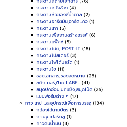
กระดาษสีถ่ายเอกสาร
(76)
กระดาษหนังช้าง
(4)
กระดาษห่อของสีน้ำตาล
(2)
กระดาษอาร์ตมัน,อาร์ตแก้ว
(1)
กระดาษเทา
(5)
กระดาษเพื่องานสร้างสรรค์
(6)
กระดาษแฟ็กซ์
(5)
กระดาษโน้ต, POST-IT
(18)
กระดาษโปสเตอร์
(3)
กระดาษโฟโต้บอร์ด
(1)
กระดาษไข
(11)
ซองเอกสาร,ซองจดหมาย
(23)
สติกเกอร์,ป้าย LABEL
(41)
สมุดปกอ่อน,ปกแข็ง,สมุดโน็ต
(25)
แบบฟอร์มต่าง ๆ
(17)
กาว เทป และอุปกรณ์เพื่อการบรรจุ
(134)
กล่องใส่นามบัตร
(3)
กาวซุปเปอร์กลู
(1)
กาวดินน้ำมัน
(3)