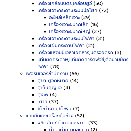
เครื่องเคลือบบัตร,เคลือบยูวี
(50)
เครื่องเจาะกระดาษระบบมือโยก
(72)
อะไหล่เหล็กเจาะ
(29)
เครื่องเจาะขนาดเล็ก
(16)
เครื่องเจาะขนาดใหญ่
(27)
เครื่องเจาะกระดาษระบบไฟฟ้า
(31)
เครื่องเย็บกระดาษไฟฟ้า
(21)
เครื่องแสตมป์เวลาเอกสาร,บัตรจอดรถ
(3)
แท่นตัดกระดาษ,แท่นตัดการ์ดพีวีซี,ตัดนามบัตร
ไฟฟ้า
(78)
เฟอร์นิเจอร์สำนักงาน
(66)
ตู้ยา ตู้จดหมาย
(14)
ตู้เก็บกุญแจ
(4)
ตู้เซฟ
(4)
เก้าอี้
(37)
โต๊ะทำงาน,โต๊ะพับ
(7)
แคนทีนและเครื่องมือช่าง
(52)
ผลิตภัณฑ์ทำความสะอาด
(33)
น้ำยาทำความสะอาด
(2)