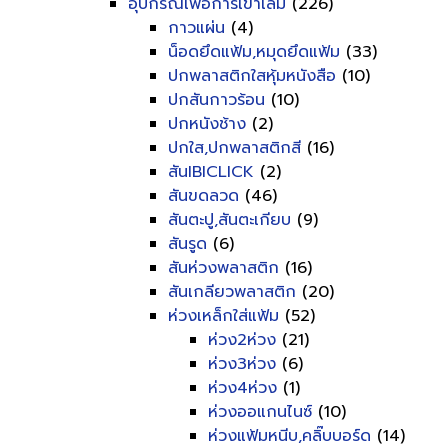
อุปกรณ์เพื่อการเข้าเล่ม
(226)
กาวแผ่น
(4)
น็อดยึดแฟ้ม,หมุดยึดแฟ้ม
(33)
ปกพลาสติกใสหุ้มหนังสือ
(10)
ปกสันกาวร้อน
(10)
ปกหนังช้าง
(2)
ปกใส,ปกพลาสติกสี
(16)
สันIBICLICK
(2)
สันขดลวด
(46)
สันตะปู,สันตะเกียบ
(9)
สันรูด
(6)
สันห่วงพลาสติก
(16)
สันเกลียวพลาสติก
(20)
ห่วงเหล็กใส่แฟ้ม
(52)
ห่วง2ห่วง
(21)
ห่วง3ห่วง
(6)
ห่วง4ห่วง
(1)
ห่วงออแกนไนซ์
(10)
ห่วงแฟ้มหนีบ,คลิ๊บบอร์ด
(14)