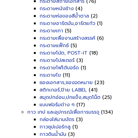
กระดาษสีถ่ายเอกสาร
(76)
กระดาษหนังช้าง
(4)
กระดาษห่อของสีน้ำตาล
(2)
กระดาษอาร์ตมัน,อาร์ตแก้ว
(1)
กระดาษเทา
(5)
กระดาษเพื่องานสร้างสรรค์
(6)
กระดาษแฟ็กซ์
(5)
กระดาษโน้ต, POST-IT
(18)
กระดาษโปสเตอร์
(3)
กระดาษโฟโต้บอร์ด
(1)
กระดาษไข
(11)
ซองเอกสาร,ซองจดหมาย
(23)
สติกเกอร์,ป้าย LABEL
(41)
สมุดปกอ่อน,ปกแข็ง,สมุดโน็ต
(25)
แบบฟอร์มต่าง ๆ
(17)
กาว เทป และอุปกรณ์เพื่อการบรรจุ
(134)
กล่องใส่นามบัตร
(3)
กาวซุปเปอร์กลู
(1)
กาวดินน้ำมัน
(3)