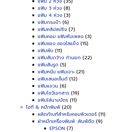
แฟ้ม 2 ห่วง
(35)
แฟ้ม 3 ห่วง
(8)
แฟ้ม 4 ห่วง
(3)
แฟ้มกระเป๋า
(6)
แฟ้มคลิปสปริง
(7)
แฟ้มคอม แฟ้มหีบเพลง
(3)
แฟ้มซอง ซองใสแข็ง
(15)
แฟ้มพับ
(11)
แฟ้มสันกว้าง ก้านยก
(22)
แฟ้มสันรูด
(5)
แฟ้มหนีบ แฟ้มเจาะ
(21)
แฟ้มเสนอเซ็นต์
(12)
แฟ้มแขวน
(6)
แฟ้มโชว์เอกสาร
(19)
แฟ้มใส่นามบัตร
(11)
ไอที & หมึกพิมพ์
(20)
ผลิตภัณฑ์สำหรับคอมพิวเตอร์
(11)
ผ้าหมึกเครื่องพิมพ์ ,พิมพ์ดีด
(9)
EPSON
(7)