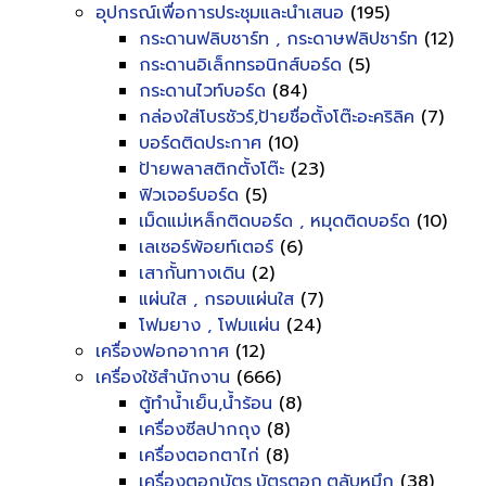
อุปกรณ์เพื่อการประชุมและนำเสนอ
(195)
กระดานฟลิบชาร์ท , กระดาษฟลิปชาร์ท
(12)
กระดานอิเล็กทรอนิกส์บอร์ด
(5)
กระดานไวท์บอร์ด
(84)
กล่องใส่โบรชัวร์,ป้ายชื่อตั้งโต๊ะอะคริลิค
(7)
บอร์ดติดประกาศ
(10)
ป้ายพลาสติกตั้งโต๊ะ
(23)
ฟิวเจอร์บอร์ด
(5)
เม็ดแม่เหล็กติดบอร์ด , หมุดติดบอร์ด
(10)
เลเซอร์พ้อยท์เตอร์
(6)
เสากั้นทางเดิน
(2)
แผ่นใส , กรอบแผ่นใส
(7)
โฟมยาง , โฟมแผ่น
(24)
เครื่องฟอกอากาศ
(12)
เครื่องใช้สำนักงาน
(666)
ตู้ทำน้ำเย็น,น้ำร้อน
(8)
เครื่องซีลปากถุง
(8)
เครื่องตอกตาไก่
(8)
เครื่องตอกบัตร,บัตรตอก,ตลับหมึก
(38)