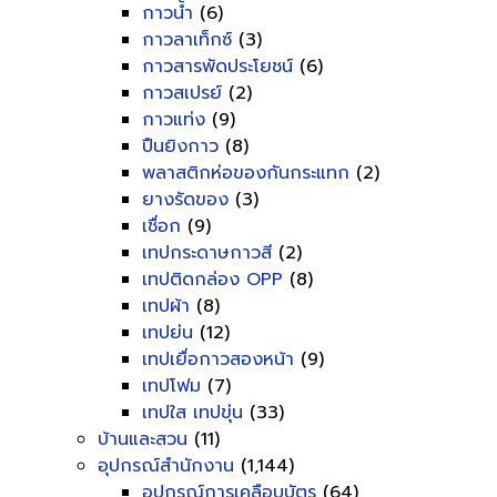
กาวน้ำ
(6)
กาวลาเท็กซ์
(3)
กาวสารพัดประโยชน์
(6)
กาวสเปรย์
(2)
กาวแท่ง
(9)
ปืนยิงกาว
(8)
พลาสติกห่อของกันกระแทก
(2)
ยางรัดของ
(3)
เชื่อก
(9)
เทปกระดาษกาวสี
(2)
เทปติดกล่อง OPP
(8)
เทปผ้า
(8)
เทปย่น
(12)
เทปเยื่อกาวสองหน้า
(9)
เทปโฟม
(7)
เทปใส เทปขุ่น
(33)
บ้านและสวน
(11)
อุปกรณ์สำนักงาน
(1,144)
อุปกรณ์การเคลือบบัตร
(64)