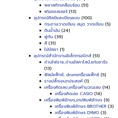
พลาสติกเคลือบร้อน
(51)
ฟรอยเลเซอร์
(13)
อุปกรณ์ศิลป์และเขียนแบบ
(100)
กระดาษวาดเขียน สมุด วาดเขียน
(5)
ดินน้ำมัน
(24)
พู่กัน
(39)
สี
(31)
ไม้บัลชา
(1)
อุปกรณ์สำนักงานอิเล็กทรอนิกส์
(51)
ถ่านไฟฉาย,ถ่านอัลคาไลน์,แท่นชาร์จ
(13)
ฟิลม์แฟ็กซ์, drumเครื่องแฟ็กซ์
(5)
รางปลั๊กเอนกประสงค์
(1)
เครื่องคิดเลข,เครื่องคำนวณเลข
(14)
เครื่องคิดเลข CASIO
(14)
เครื่องพิมพ์อักษร,เทปพิมพ์อักษร
(9)
เครื่องพิมพ์อักษร BROTHER
(3)
เครื่องพิมพ์อักษร DYMO
(3)