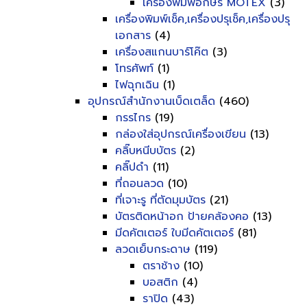
เครื่องพิมพ์อักษร MOTEX
(3)
เครื่องพิมพ์เช็ค,เครื่องปรุเช็ค,เครื่องปรุ
เอกสาร
(4)
เครื่องสแกนบาร์โค๊ต
(3)
โทรศัพท์
(1)
ไฟฉุกเฉิน
(1)
อุปกรณ์สำนักงานเบ็ดเตล็ด
(460)
กรรไกร
(19)
กล่องใส่อุปกรณ์เครื่องเขียน
(13)
คลิ๊บหนีบบัตร
(2)
คลิ๊ปดำ
(11)
ที่ถอนลวด
(10)
ที่เจาะรู ที่ตัดมุมบัตร
(21)
บัตรติดหน้าอก ป้ายคล้องคอ
(13)
มีดคัตเตอร์ ใบมีดคัตเตอร์
(81)
ลวดเย็บกระดาษ
(119)
ตราช้าง
(10)
บอสติก
(4)
ราปิด
(43)