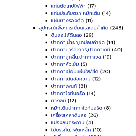
แท่นตัดเทปไฟฟ้า
(17)
แท่นประทับตรา หมึกเติม
(14)
แผ่นยางรองตัด
(11)
อุปกรณ์เพื่อการเขียนและลบคำผิด
(243)
ดินสอ,ไส้ดินสอ
(29)
ปากกา,น้ำยา,เทปลบคำผิด
(14)
ปากกามาร์คเกอร์,ปากกาเคมี
(40)
ปากกาลูกลื่น,ปากกาเจล
(19)
ปากกาหัวเข็ม
(5)
ปากกาเขียนแผ่นใส/ซีดี
(20)
ปากกาเน้นข้อความ
(12)
ปากกาเพนท์
(31)
ปากกาไวท์บอร์ด
(14)
ยางลบ
(12)
หมึกเติมปากกาไวท์บอร์ด
(8)
เครื่องเหลาดินสอ
(26)
แปรงลบกระดาน
(4)
ไม้บรรทัด, ฟุตเหล็ก
(10)