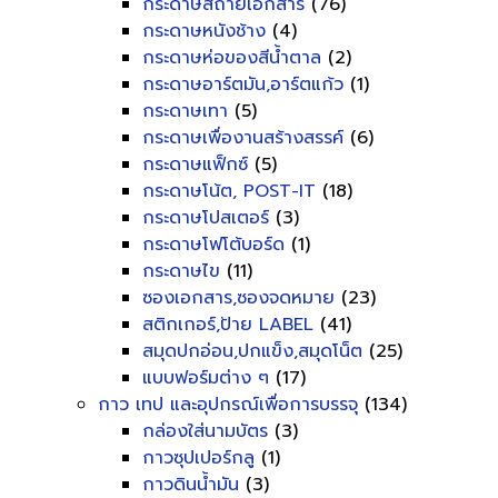
กระดาษสีถ่ายเอกสาร
(76)
กระดาษหนังช้าง
(4)
กระดาษห่อของสีน้ำตาล
(2)
กระดาษอาร์ตมัน,อาร์ตแก้ว
(1)
กระดาษเทา
(5)
กระดาษเพื่องานสร้างสรรค์
(6)
กระดาษแฟ็กซ์
(5)
กระดาษโน้ต, POST-IT
(18)
กระดาษโปสเตอร์
(3)
กระดาษโฟโต้บอร์ด
(1)
กระดาษไข
(11)
ซองเอกสาร,ซองจดหมาย
(23)
สติกเกอร์,ป้าย LABEL
(41)
สมุดปกอ่อน,ปกแข็ง,สมุดโน็ต
(25)
แบบฟอร์มต่าง ๆ
(17)
กาว เทป และอุปกรณ์เพื่อการบรรจุ
(134)
กล่องใส่นามบัตร
(3)
กาวซุปเปอร์กลู
(1)
กาวดินน้ำมัน
(3)