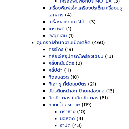
เครื่องพิมพ์อักษร MOTEX
(3)
เครื่องพิมพ์เช็ค,เครื่องปรุเช็ค,เครื่องปรุ
เอกสาร
(4)
เครื่องสแกนบาร์โค๊ต
(3)
โทรศัพท์
(1)
ไฟฉุกเฉิน
(1)
อุปกรณ์สำนักงานเบ็ดเตล็ด
(460)
กรรไกร
(19)
กล่องใส่อุปกรณ์เครื่องเขียน
(13)
คลิ๊บหนีบบัตร
(2)
คลิ๊ปดำ
(11)
ที่ถอนลวด
(10)
ที่เจาะรู ที่ตัดมุมบัตร
(21)
บัตรติดหน้าอก ป้ายคล้องคอ
(13)
มีดคัตเตอร์ ใบมีดคัตเตอร์
(81)
ลวดเย็บกระดาษ
(119)
ตราช้าง
(10)
บอสติก
(4)
ราปิด
(43)