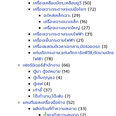
เครื่องเคลือบบัตร,เคลือบยูวี
(50)
เครื่องเจาะกระดาษระบบมือโยก
(72)
อะไหล่เหล็กเจาะ
(29)
เครื่องเจาะขนาดเล็ก
(16)
เครื่องเจาะขนาดใหญ่
(27)
เครื่องเจาะกระดาษระบบไฟฟ้า
(31)
เครื่องเย็บกระดาษไฟฟ้า
(21)
เครื่องแสตมป์เวลาเอกสาร,บัตรจอดรถ
(3)
แท่นตัดกระดาษ,แท่นตัดการ์ดพีวีซี,ตัดนามบัตร
ไฟฟ้า
(78)
เฟอร์นิเจอร์สำนักงาน
(66)
ตู้ยา ตู้จดหมาย
(14)
ตู้เก็บกุญแจ
(4)
ตู้เซฟ
(4)
เก้าอี้
(37)
โต๊ะทำงาน,โต๊ะพับ
(7)
แคนทีนและเครื่องมือช่าง
(52)
ผลิตภัณฑ์ทำความสะอาด
(33)
น้ำยาทำความสะอาด
(2)