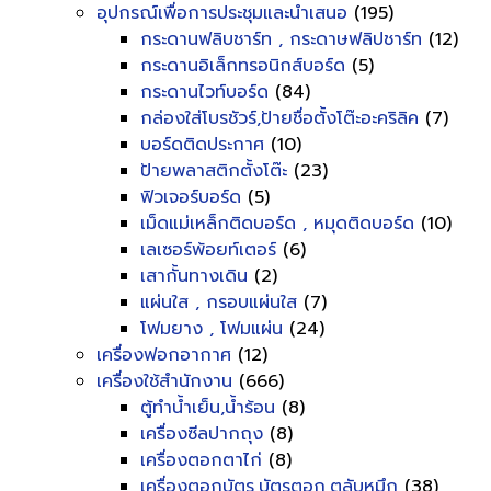
อุปกรณ์เพื่อการประชุมและนำเสนอ
(195)
กระดานฟลิบชาร์ท , กระดาษฟลิปชาร์ท
(12)
กระดานอิเล็กทรอนิกส์บอร์ด
(5)
กระดานไวท์บอร์ด
(84)
กล่องใส่โบรชัวร์,ป้ายชื่อตั้งโต๊ะอะคริลิค
(7)
บอร์ดติดประกาศ
(10)
ป้ายพลาสติกตั้งโต๊ะ
(23)
ฟิวเจอร์บอร์ด
(5)
เม็ดแม่เหล็กติดบอร์ด , หมุดติดบอร์ด
(10)
เลเซอร์พ้อยท์เตอร์
(6)
เสากั้นทางเดิน
(2)
แผ่นใส , กรอบแผ่นใส
(7)
โฟมยาง , โฟมแผ่น
(24)
เครื่องฟอกอากาศ
(12)
เครื่องใช้สำนักงาน
(666)
ตู้ทำน้ำเย็น,น้ำร้อน
(8)
เครื่องซีลปากถุง
(8)
เครื่องตอกตาไก่
(8)
เครื่องตอกบัตร,บัตรตอก,ตลับหมึก
(38)