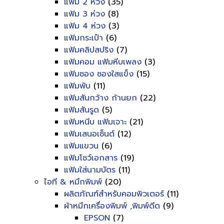
แฟ้ม 2 ห่วง
(35)
แฟ้ม 3 ห่วง
(8)
แฟ้ม 4 ห่วง
(3)
แฟ้มกระเป๋า
(6)
แฟ้มคลิปสปริง
(7)
แฟ้มคอม แฟ้มหีบเพลง
(3)
แฟ้มซอง ซองใสแข็ง
(15)
แฟ้มพับ
(11)
แฟ้มสันกว้าง ก้านยก
(22)
แฟ้มสันรูด
(5)
แฟ้มหนีบ แฟ้มเจาะ
(21)
แฟ้มเสนอเซ็นต์
(12)
แฟ้มแขวน
(6)
แฟ้มโชว์เอกสาร
(19)
แฟ้มใส่นามบัตร
(11)
ไอที & หมึกพิมพ์
(20)
ผลิตภัณฑ์สำหรับคอมพิวเตอร์
(11)
ผ้าหมึกเครื่องพิมพ์ ,พิมพ์ดีด
(9)
EPSON
(7)