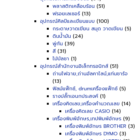
พลาสติกเคลือบร้อน
(51)
ฟรอยเลเซอร์
(13)
อุปกรณ์ศิลป์และเขียนแบบ
(100)
กระดาษวาดเขียน สมุด วาดเขียน
(5)
ดินน้ำมัน
(24)
พู่กัน
(39)
สี
(31)
ไม้บัลชา
(1)
อุปกรณ์สำนักงานอิเล็กทรอนิกส์
(51)
ถ่านไฟฉาย,ถ่านอัลคาไลน์,แท่นชาร์จ
(13)
ฟิลม์แฟ็กซ์, drumเครื่องแฟ็กซ์
(5)
รางปลั๊กเอนกประสงค์
(1)
เครื่องคิดเลข,เครื่องคำนวณเลข
(14)
เครื่องคิดเลข CASIO
(14)
เครื่องพิมพ์อักษร,เทปพิมพ์อักษร
(9)
เครื่องพิมพ์อักษร BROTHER
(3)
เครื่องพิมพ์อักษร DYMO
(3)