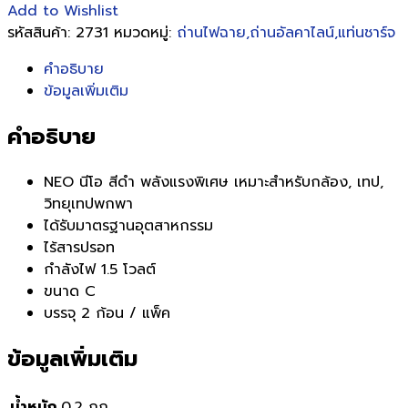
Add to Wishlist
รหัสสินค้า:
2731
หมวดหมู่:
ถ่านไฟฉาย,ถ่านอัลคาไลน์,แท่นชาร์จ
คำอธิบาย
ข้อมูลเพิ่มเติม
คำอธิบาย
NEO นีโอ สีดำ พลังแรงพิเศษ เหมาะสำหรับกล้อง, เทป,
วิทยุเทปพกพา
ได้รับมาตรฐานอุตสาหกรรม
ไร้สารปรอท
กำลังไฟ 1.5 โวลต์
ขนาด C
บรรจุ 2 ก้อน / แพ็ค
ข้อมูลเพิ่มเติม
น้ำหนัก
0.2 กก.