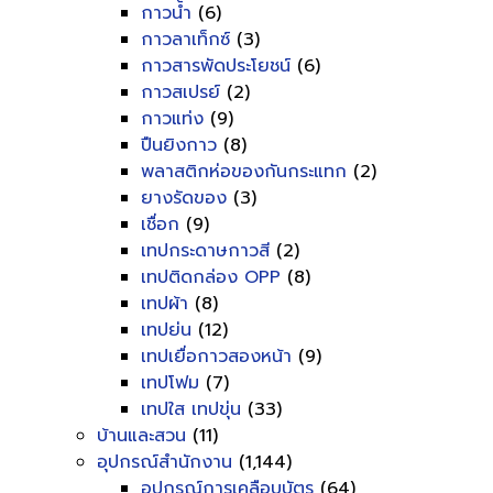
กาวน้ำ
(6)
กาวลาเท็กซ์
(3)
กาวสารพัดประโยชน์
(6)
กาวสเปรย์
(2)
กาวแท่ง
(9)
ปืนยิงกาว
(8)
พลาสติกห่อของกันกระแทก
(2)
ยางรัดของ
(3)
เชื่อก
(9)
เทปกระดาษกาวสี
(2)
เทปติดกล่อง OPP
(8)
เทปผ้า
(8)
เทปย่น
(12)
เทปเยื่อกาวสองหน้า
(9)
เทปโฟม
(7)
เทปใส เทปขุ่น
(33)
บ้านและสวน
(11)
อุปกรณ์สำนักงาน
(1,144)
อุปกรณ์การเคลือบบัตร
(64)