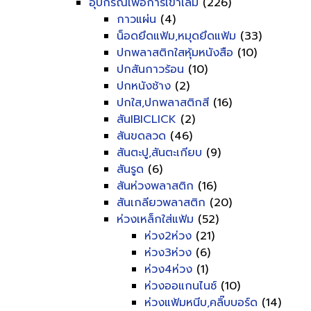
อุปกรณ์เพื่อการเข้าเล่ม
(226)
กาวแผ่น
(4)
น็อดยึดแฟ้ม,หมุดยึดแฟ้ม
(33)
ปกพลาสติกใสหุ้มหนังสือ
(10)
ปกสันกาวร้อน
(10)
ปกหนังช้าง
(2)
ปกใส,ปกพลาสติกสี
(16)
สันIBICLICK
(2)
สันขดลวด
(46)
สันตะปู,สันตะเกียบ
(9)
สันรูด
(6)
สันห่วงพลาสติก
(16)
สันเกลียวพลาสติก
(20)
ห่วงเหล็กใส่แฟ้ม
(52)
ห่วง2ห่วง
(21)
ห่วง3ห่วง
(6)
ห่วง4ห่วง
(1)
ห่วงออแกนไนซ์
(10)
ห่วงแฟ้มหนีบ,คลิ๊บบอร์ด
(14)