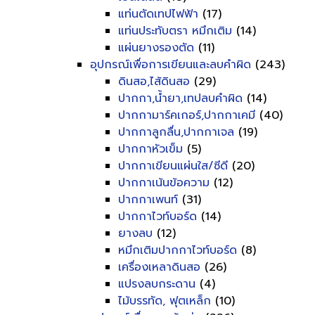
แท่นตัดเทปไฟฟ้า
(17)
แท่นประทับตรา หมึกเติม
(14)
แผ่นยางรองตัด
(11)
อุปกรณ์เพื่อการเขียนและลบคำผิด
(243)
ดินสอ,ไส้ดินสอ
(29)
ปากกา,น้ำยา,เทปลบคำผิด
(14)
ปากกามาร์คเกอร์,ปากกาเคมี
(40)
ปากกาลูกลื่น,ปากกาเจล
(19)
ปากกาหัวเข็ม
(5)
ปากกาเขียนแผ่นใส/ซีดี
(20)
ปากกาเน้นข้อความ
(12)
ปากกาเพนท์
(31)
ปากกาไวท์บอร์ด
(14)
ยางลบ
(12)
หมึกเติมปากกาไวท์บอร์ด
(8)
เครื่องเหลาดินสอ
(26)
แปรงลบกระดาน
(4)
ไม้บรรทัด, ฟุตเหล็ก
(10)