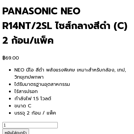
PANASONIC NEO
R14NT/2SL ไซส์กลางสีดำ (C)
2 ก้อน/แพ็ค
฿
69.00
NEO นีโอ สีดำ พลังแรงพิเศษ เหมาะสำหรับกล้อง, เทป,
วิทยุเทปพกพา
ได้รับมาตรฐานอุตสาหกรรม
ไร้สารปรอท
กำลังไฟ 1.5 โวลต์
ขนาด C
บรรจุ 2 ก้อน / แพ็ค
จำนวน
ถ่าน
หยิบใส่ตะกร้า