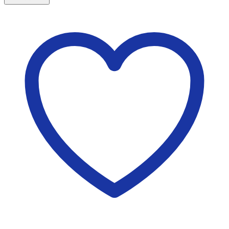
ไฟฉาย
พา
นา
โซนิค
PANASONIC
NEO
R14NT/2SL
ไซส์
กลาง
สีดำ
(C)
2
ก้อน/
แพ็ค
ชิ้น