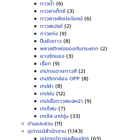
กาวน้ำ
(6)
กาวลาเท็กซ์
(3)
กาวสารพัดประโยชน์
(6)
กาวสเปรย์
(2)
กาวแท่ง
(9)
ปืนยิงกาว
(8)
พลาสติกห่อของกันกระแทก
(2)
ยางรัดของ
(3)
เชื่อก
(9)
เทปกระดาษกาวสี
(2)
เทปติดกล่อง OPP
(8)
เทปผ้า
(8)
เทปย่น
(12)
เทปเยื่อกาวสองหน้า
(9)
เทปโฟม
(7)
เทปใส เทปขุ่น
(33)
บ้านและสวน
(11)
อุปกรณ์สำนักงาน
(1,143)
อุปกรณ์การเคลือบบัตร
(63)