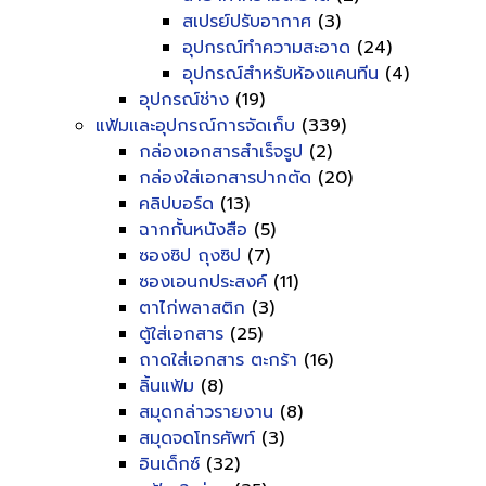
สเปรย์ปรับอากาศ
(3)
อุปกรณ์ทำความสะอาด
(24)
อุปกรณ์สำหรับห้องแคนทีน
(4)
อุปกรณ์ช่าง
(19)
แฟ้มและอุปกรณ์การจัดเก็บ
(339)
กล่องเอกสารสำเร็จรูป
(2)
กล่องใส่เอกสารปากตัด
(20)
คลิปบอร์ด
(13)
ฉากกั้นหนังสือ
(5)
ซองซิป ถุงซิป
(7)
ซองเอนกประสงค์
(11)
ตาไก่พลาสติก
(3)
ตู้ใส่เอกสาร
(25)
ถาดใส่เอกสาร ตะกร้า
(16)
ลิ้นแฟ้ม
(8)
สมุดกล่าวรายงาน
(8)
สมุดจดโทรศัพท์
(3)
อินเด็กซ์
(32)