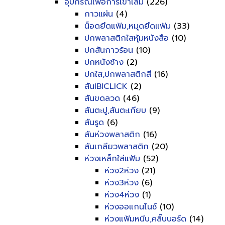
อุปกรณ์เพื่อการเข้าเล่ม
(226)
กาวแผ่น
(4)
น็อดยึดแฟ้ม,หมุดยึดแฟ้ม
(33)
ปกพลาสติกใสหุ้มหนังสือ
(10)
ปกสันกาวร้อน
(10)
ปกหนังช้าง
(2)
ปกใส,ปกพลาสติกสี
(16)
สันIBICLICK
(2)
สันขดลวด
(46)
สันตะปู,สันตะเกียบ
(9)
สันรูด
(6)
สันห่วงพลาสติก
(16)
สันเกลียวพลาสติก
(20)
ห่วงเหล็กใส่แฟ้ม
(52)
ห่วง2ห่วง
(21)
ห่วง3ห่วง
(6)
ห่วง4ห่วง
(1)
ห่วงออแกนไนซ์
(10)
ห่วงแฟ้มหนีบ,คลิ๊บบอร์ด
(14)