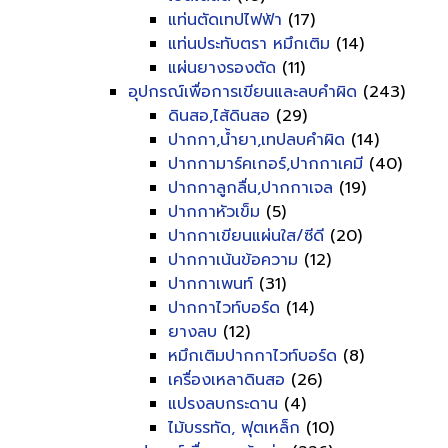
แท่นตัดเทปไฟฟ้า
(17)
แท่นประทับตรา หมึกเติม
(14)
แผ่นยางรองตัด
(11)
อุปกรณ์เพื่อการเขียนและลบคำผิด
(243)
ดินสอ,ไส้ดินสอ
(29)
ปากกา,น้ำยา,เทปลบคำผิด
(14)
ปากกามาร์คเกอร์,ปากกาเคมี
(40)
ปากกาลูกลื่น,ปากกาเจล
(19)
ปากกาหัวเข็ม
(5)
ปากกาเขียนแผ่นใส/ซีดี
(20)
ปากกาเน้นข้อความ
(12)
ปากกาเพนท์
(31)
ปากกาไวท์บอร์ด
(14)
ยางลบ
(12)
หมึกเติมปากกาไวท์บอร์ด
(8)
เครื่องเหลาดินสอ
(26)
แปรงลบกระดาน
(4)
ไม้บรรทัด, ฟุตเหล็ก
(10)