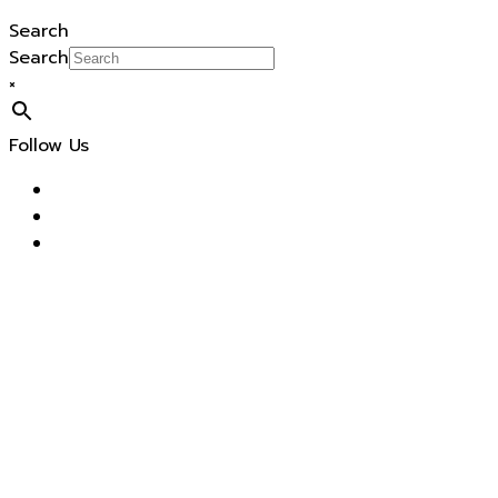
Search
Search
×
Follow Us