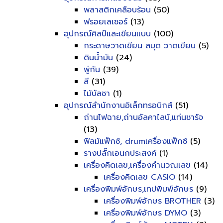
พลาสติกเคลือบร้อน
(50)
ฟรอยเลเซอร์
(13)
อุปกรณ์ศิลป์และเขียนแบบ
(100)
กระดาษวาดเขียน สมุด วาดเขียน
(5)
ดินน้ำมัน
(24)
พู่กัน
(39)
สี
(31)
ไม้บัลชา
(1)
อุปกรณ์สำนักงานอิเล็กทรอนิกส์
(51)
ถ่านไฟฉาย,ถ่านอัลคาไลน์,แท่นชาร์จ
(13)
ฟิลม์แฟ็กซ์, drumเครื่องแฟ็กซ์
(5)
รางปลั๊กเอนกประสงค์
(1)
เครื่องคิดเลข,เครื่องคำนวณเลข
(14)
เครื่องคิดเลข CASIO
(14)
เครื่องพิมพ์อักษร,เทปพิมพ์อักษร
(9)
เครื่องพิมพ์อักษร BROTHER
(3)
เครื่องพิมพ์อักษร DYMO
(3)