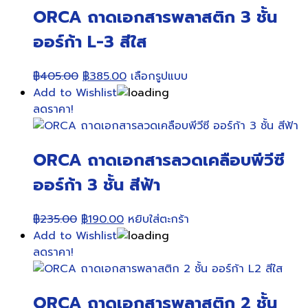
ORCA ถาดเอกสารพลาสติก 3 ชั้น
ออร์ก้า L-3 สีใส
Original
Current
This
฿
405.00
฿
385.00
เลือกรูปแบบ
price
price
product
Add to Wishlist
was:
is:
has
ลดราคา!
฿405.00.
฿385.00.
multiple
variants.
ORCA ถาดเอกสารลวดเคลือบพีวีซี
The
options
ออร์ก้า 3 ชั้น สีฟ้า
may
be
Original
Current
฿
235.00
฿
190.00
หยิบใส่ตะกร้า
chosen
price
price
Add to Wishlist
on
was:
is:
ลดราคา!
the
฿235.00.
฿190.00.
product
page
ORCA ถาดเอกสารพลาสติก 2 ชั้น