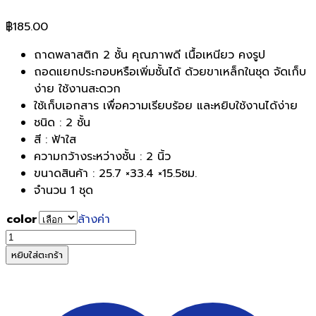
฿
185.00
ถาดพลาสติก 2 ชั้น คุณภาพดี เนื้อเหนียว คงรูป
ถอดแยกประกอบหรือเพิ่มชั้นได้ ด้วยขาเหล็กในชุด จัดเก็บ
ง่าย ใช้งานสะดวก
ใช้เก็บเอกสาร เพื่อความเรียบร้อย และหยิบใช้งานได้ง่าย
ชนิด : 2 ชั้น
สี : ฟ้าใส
ความกว้างระหว่างชั้น : 2 นิ้ว
ขนาดสินค้า : 25.7 ×33.4 ×15.5ซม.
จำนวน 1 ชุด
color
ล้างค่า
จำนวน
ORCA
หยิบใส่ตะกร้า
ถาด
เอกสาร
พลาสติก