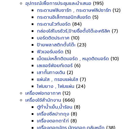
อุปกรณ์เพื่อการประชุมและนำเสนอ
(195)
กระดานฟลิบชาร์ท , กระดาษฟลิปชาร์ท
(12)
กระดานอิเล็กทรอนิกส์บอร์ด
(5)
กระดานไวท์บอร์ด
(84)
กล่องใส่โบรชัวร์,ป้ายชื่อตั้งโต๊ะอะคริลิค
(7)
บอร์ดติดประกาศ
(10)
ป้ายพลาสติกตั้งโต๊ะ
(23)
ฟิวเจอร์บอร์ด
(5)
เม็ดแม่เหล็กติดบอร์ด , หมุดติดบอร์ด
(10)
เลเซอร์พ้อยท์เตอร์
(6)
เสากั้นทางเดิน
(2)
แผ่นใส , กรอบแผ่นใส
(7)
โฟมยาง , โฟมแผ่น
(24)
เครื่องฟอกอากาศ
(12)
เครื่องใช้สำนักงาน
(666)
ตู้ทำน้ำเย็น,น้ำร้อน
(8)
เครื่องซีลปากถุง
(8)
เครื่องตอกตาไก่
(8)
เครื่องตอกบัตร,บัตรตอก,ตลับหมึก
(38)