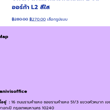
ออร์ก้า L2 สีใส
Original
Current
This
฿
280.00
฿
270.00
เลือกรูปแบบ
price
price
product
was:
is:
has
Map
฿280.00.
฿270.00.
multiple
variants.
The
options
may
be
chosen
on
the
product
janivisoffice
page
ี่อยู่ :
16 ถนนรามคำแหง ซอยรามคำแหง 51/3 แขวงหัวหมาก เข
บางกะปิ กรุงเทพมหานคร 10240