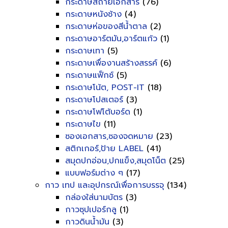
กระดาษสีถ่ายเอกสาร
(76)
กระดาษหนังช้าง
(4)
กระดาษห่อของสีน้ำตาล
(2)
กระดาษอาร์ตมัน,อาร์ตแก้ว
(1)
กระดาษเทา
(5)
กระดาษเพื่องานสร้างสรรค์
(6)
กระดาษแฟ็กซ์
(5)
กระดาษโน้ต, POST-IT
(18)
กระดาษโปสเตอร์
(3)
กระดาษโฟโต้บอร์ด
(1)
กระดาษไข
(11)
ซองเอกสาร,ซองจดหมาย
(23)
สติกเกอร์,ป้าย LABEL
(41)
สมุดปกอ่อน,ปกแข็ง,สมุดโน็ต
(25)
แบบฟอร์มต่าง ๆ
(17)
กาว เทป และอุปกรณ์เพื่อการบรรจุ
(134)
กล่องใส่นามบัตร
(3)
กาวซุปเปอร์กลู
(1)
กาวดินน้ำมัน
(3)