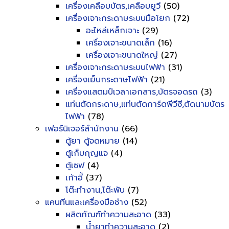
เครื่องเคลือบบัตร,เคลือบยูวี
(50)
เครื่องเจาะกระดาษระบบมือโยก
(72)
อะไหล่เหล็กเจาะ
(29)
เครื่องเจาะขนาดเล็ก
(16)
เครื่องเจาะขนาดใหญ่
(27)
เครื่องเจาะกระดาษระบบไฟฟ้า
(31)
เครื่องเย็บกระดาษไฟฟ้า
(21)
เครื่องแสตมป์เวลาเอกสาร,บัตรจอดรถ
(3)
แท่นตัดกระดาษ,แท่นตัดการ์ดพีวีซี,ตัดนามบัตร
ไฟฟ้า
(78)
เฟอร์นิเจอร์สำนักงาน
(66)
ตู้ยา ตู้จดหมาย
(14)
ตู้เก็บกุญแจ
(4)
ตู้เซฟ
(4)
เก้าอี้
(37)
โต๊ะทำงาน,โต๊ะพับ
(7)
แคนทีนและเครื่องมือช่าง
(52)
ผลิตภัณฑ์ทำความสะอาด
(33)
น้ำยาทำความสะอาด
(2)