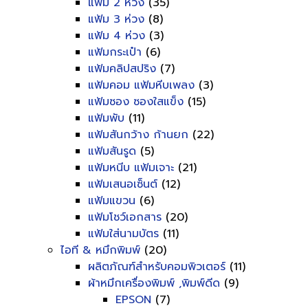
แฟ้ม 2 ห่วง
(35)
แฟ้ม 3 ห่วง
(8)
แฟ้ม 4 ห่วง
(3)
แฟ้มกระเป๋า
(6)
แฟ้มคลิปสปริง
(7)
แฟ้มคอม แฟ้มหีบเพลง
(3)
แฟ้มซอง ซองใสแข็ง
(15)
แฟ้มพับ
(11)
แฟ้มสันกว้าง ก้านยก
(22)
แฟ้มสันรูด
(5)
แฟ้มหนีบ แฟ้มเจาะ
(21)
แฟ้มเสนอเซ็นต์
(12)
แฟ้มแขวน
(6)
แฟ้มโชว์เอกสาร
(20)
แฟ้มใส่นามบัตร
(11)
ไอที & หมึกพิมพ์
(20)
ผลิตภัณฑ์สำหรับคอมพิวเตอร์
(11)
ผ้าหมึกเครื่องพิมพ์ ,พิมพ์ดีด
(9)
EPSON
(7)