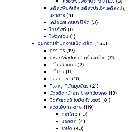
เครื่องพิมพ์อักษร MOTEX
(3)
เครื่องพิมพ์เช็ค,เครื่องปรุเช็ค,เครื่องปรุ
เอกสาร
(4)
เครื่องสแกนบาร์โค๊ต
(3)
โทรศัพท์
(1)
ไฟฉุกเฉิน
(1)
อุปกรณ์สำนักงานเบ็ดเตล็ด
(460)
กรรไกร
(19)
กล่องใส่อุปกรณ์เครื่องเขียน
(13)
คลิ๊บหนีบบัตร
(2)
คลิ๊ปดำ
(11)
ที่ถอนลวด
(10)
ที่เจาะรู ที่ตัดมุมบัตร
(21)
บัตรติดหน้าอก ป้ายคล้องคอ
(13)
มีดคัตเตอร์ ใบมีดคัตเตอร์
(81)
ลวดเย็บกระดาษ
(119)
ตราช้าง
(10)
บอสติก
(4)
ราปิด
(43)