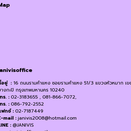
the
Map
฿185.00.
฿175.00.
multiple
product
variants.
page
The
options
may
be
chosen
on
the
product
janivisoffice
page
ี่อยู่ :
16 ถนนรามคำแหง ซอยรามคำแหง 51/3 แขวงหัวหมาก เข
บางกะปิ กรุงเทพมหานคร 10240
โทร. :
02-3183655 , 081-866-7072,
โทร. :
086-792-2552
แฟกซ์ :
02-7187449
E-mail :
janivis2008@hotmail.com
LINE :
@JANIVIS