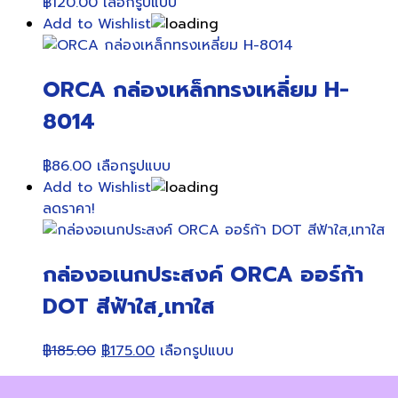
This
฿
120.00
เลือกรูปแบบ
product
Add to Wishlist
has
multiple
ORCA กล่องเหล็กทรงเหลี่ยม H-
variants.
The
8014
options
may
This
฿
86.00
เลือกรูปแบบ
be
product
Add to Wishlist
chosen
has
ลดราคา!
on
multiple
the
variants.
product
กล่องอเนกประสงค์ ORCA ออร์ก้า
The
page
options
DOT สีฟ้าใส,เทาใส
may
be
Original
Current
This
฿
185.00
฿
175.00
เลือกรูปแบบ
chosen
price
price
product
on
was:
is:
has