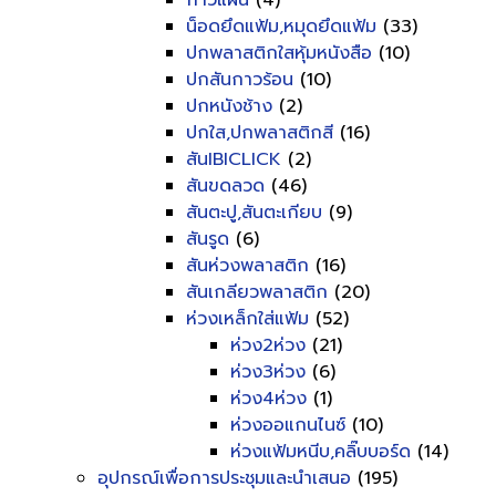
กาวแผ่น
(4)
น็อดยึดแฟ้ม,หมุดยึดแฟ้ม
(33)
ปกพลาสติกใสหุ้มหนังสือ
(10)
ปกสันกาวร้อน
(10)
ปกหนังช้าง
(2)
ปกใส,ปกพลาสติกสี
(16)
สันIBICLICK
(2)
สันขดลวด
(46)
สันตะปู,สันตะเกียบ
(9)
สันรูด
(6)
สันห่วงพลาสติก
(16)
สันเกลียวพลาสติก
(20)
ห่วงเหล็กใส่แฟ้ม
(52)
ห่วง2ห่วง
(21)
ห่วง3ห่วง
(6)
ห่วง4ห่วง
(1)
ห่วงออแกนไนซ์
(10)
ห่วงแฟ้มหนีบ,คลิ๊บบอร์ด
(14)
อุปกรณ์เพื่อการประชุมและนำเสนอ
(195)