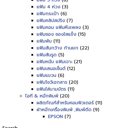
แฟ้ม 3 ห่วง
(8)
แฟ้ม 4 ห่วง
(3)
แฟ้มกระเป๋า
(6)
แฟ้มคลิปสปริง
(7)
แฟ้มคอม แฟ้มหีบเพลง
(3)
แฟ้มซอง ซองใสแข็ง
(15)
แฟ้มพับ
(11)
แฟ้มสันกว้าง ก้านยก
(22)
แฟ้มสันรูด
(5)
แฟ้มหนีบ แฟ้มเจาะ
(21)
แฟ้มเสนอเซ็นต์
(12)
แฟ้มแขวน
(6)
แฟ้มโชว์เอกสาร
(20)
แฟ้มใส่นามบัตร
(11)
ไอที & หมึกพิมพ์
(20)
ผลิตภัณฑ์สำหรับคอมพิวเตอร์
(11)
ผ้าหมึกเครื่องพิมพ์ ,พิมพ์ดีด
(9)
EPSON
(7)