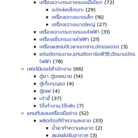
เครื่องเจาะกระดาษระบบมือโยก
(72)
อะไหล่เหล็กเจาะ
(29)
เครื่องเจาะขนาดเล็ก
(16)
เครื่องเจาะขนาดใหญ่
(27)
เครื่องเจาะกระดาษระบบไฟฟ้า
(31)
เครื่องเย็บกระดาษไฟฟ้า
(21)
เครื่องแสตมป์เวลาเอกสาร,บัตรจอดรถ
(3)
แท่นตัดกระดาษ,แท่นตัดการ์ดพีวีซี,ตัดนามบัตร
ไฟฟ้า
(78)
เฟอร์นิเจอร์สำนักงาน
(66)
ตู้ยา ตู้จดหมาย
(14)
ตู้เก็บกุญแจ
(4)
ตู้เซฟ
(4)
เก้าอี้
(37)
โต๊ะทำงาน,โต๊ะพับ
(7)
แคนทีนและเครื่องมือช่าง
(52)
ผลิตภัณฑ์ทำความสะอาด
(33)
น้ำยาทำความสะอาด
(2)
สเปรย์ปรับอากาศ
(3)