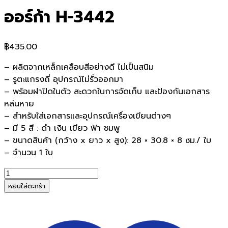
ออร์ก้า H-3442
฿
435.00
– ผลิตจากเหล็กเคลือบสีอย่างดี ไม่เป็นสนิม
– รูตะแกรงถี่ อุปกรณ์ไม่รั่วออกมา
– พร้อมฝาปิดในตัว สะดวกในการจัดเก็บ และป้องกันเอกสาร
หล่นหาย
– สำหรับใส่เอกสารและอุปกรณ์เครื่องเขียนต่างๆ
– มี 5 สี : ดำ เงิน เขียว ฟ้า ชมพู
– ขนาดสินค้า (กว้าง x ยาว x สูง): 28 × 30.8 × 8 ซม./ ใบ
– จำนวน 1 ใบ
จำนวน
ORCA
หยิบใส่ตะกร้า
ตะกร้า
เหล็ก
ใส่