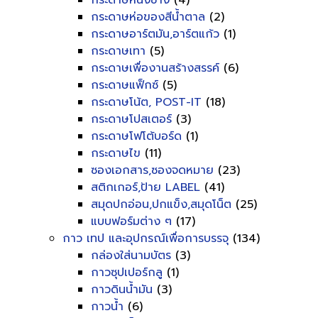
กระดาษหนังช้าง
(4)
กระดาษห่อของสีน้ำตาล
(2)
กระดาษอาร์ตมัน,อาร์ตแก้ว
(1)
กระดาษเทา
(5)
กระดาษเพื่องานสร้างสรรค์
(6)
กระดาษแฟ็กซ์
(5)
กระดาษโน้ต, POST-IT
(18)
กระดาษโปสเตอร์
(3)
กระดาษโฟโต้บอร์ด
(1)
กระดาษไข
(11)
ซองเอกสาร,ซองจดหมาย
(23)
สติกเกอร์,ป้าย LABEL
(41)
สมุดปกอ่อน,ปกแข็ง,สมุดโน็ต
(25)
แบบฟอร์มต่าง ๆ
(17)
กาว เทป และอุปกรณ์เพื่อการบรรจุ
(134)
กล่องใส่นามบัตร
(3)
กาวซุปเปอร์กลู
(1)
กาวดินน้ำมัน
(3)
กาวน้ำ
(6)