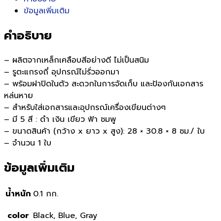
ข้อมูลเพิ่มเติม
คำอธิบาย
– ผลิตจากเหล็กเคลือบสีอย่างดี ไม่เป็นสนิม
– รูตะแกรงถี่ อุปกรณ์ไม่รั่วออกมา
– พร้อมฝาปิดในตัว สะดวกในการจัดเก็บ และป้องกันเอกสาร
หล่นหาย
– สำหรับใส่เอกสารและอุปกรณ์เครื่องเขียนต่างๆ
– มี 5 สี : ดำ เงิน เขียว ฟ้า ชมพู
– ขนาดสินค้า (กว้าง x ยาว x สูง): 28 × 30.8 × 8 ซม./ ใบ
– จำนวน 1 ใบ
ข้อมูลเพิ่มเติม
น้ำหนัก
0.1 กก.
color
Black, Blue, Gray