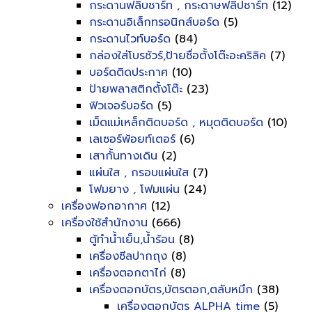
กระดานฟลิบชาร์ท , กระดาษฟลิปชาร์ท
(12)
กระดานอิเล็กทรอนิกส์บอร์ด
(5)
กระดานไวท์บอร์ด
(84)
กล่องใส่โบรชัวร์,ป้ายชื่อตั้งโต๊ะอะคริลิค
(7)
บอร์ดติดประกาศ
(10)
ป้ายพลาสติกตั้งโต๊ะ
(23)
ฟิวเจอร์บอร์ด
(5)
เม็ดแม่เหล็กติดบอร์ด , หมุดติดบอร์ด
(10)
เลเซอร์พ้อยท์เตอร์
(6)
เสากั้นทางเดิน
(2)
แผ่นใส , กรอบแผ่นใส
(7)
โฟมยาง , โฟมแผ่น
(24)
เครื่องฟอกอากาศ
(12)
เครื่องใช้สำนักงาน
(666)
ตู้ทำน้ำเย็น,น้ำร้อน
(8)
เครื่องซีลปากถุง
(8)
เครื่องตอกตาไก่
(8)
เครื่องตอกบัตร,บัตรตอก,ตลับหมึก
(38)
เครื่องตอกบัตร ALPHA time
(5)