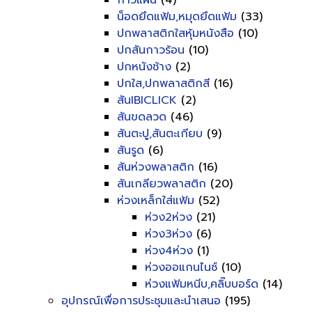
กาวแผ่น
(4)
น็อดยึดแฟ้ม,หมุดยึดแฟ้ม
(33)
ปกพลาสติกใสหุ้มหนังสือ
(10)
ปกสันกาวร้อน
(10)
ปกหนังช้าง
(2)
ปกใส,ปกพลาสติกสี
(16)
สันIBICLICK
(2)
สันขดลวด
(46)
สันตะปู,สันตะเกียบ
(9)
สันรูด
(6)
สันห่วงพลาสติก
(16)
สันเกลียวพลาสติก
(20)
ห่วงเหล็กใส่แฟ้ม
(52)
ห่วง2ห่วง
(21)
ห่วง3ห่วง
(6)
ห่วง4ห่วง
(1)
ห่วงออแกนไนซ์
(10)
ห่วงแฟ้มหนีบ,คลิ๊บบอร์ด
(14)
อุปกรณ์เพื่อการประชุมและนำเสนอ
(195)