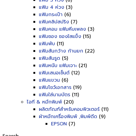
แฟ้ม 3 ห่วง
(8)
แฟ้ม 4 ห่วง
(3)
แฟ้มกระเป๋า
(6)
แฟ้มคลิปสปริง
(7)
แฟ้มคอม แฟ้มหีบเพลง
(3)
แฟ้มซอง ซองใสแข็ง
(15)
แฟ้มพับ
(11)
แฟ้มสันกว้าง ก้านยก
(22)
แฟ้มสันรูด
(5)
แฟ้มหนีบ แฟ้มเจาะ
(21)
แฟ้มเสนอเซ็นต์
(12)
แฟ้มแขวน
(6)
แฟ้มโชว์เอกสาร
(19)
แฟ้มใส่นามบัตร
(11)
ไอที & หมึกพิมพ์
(20)
ผลิตภัณฑ์สำหรับคอมพิวเตอร์
(11)
ผ้าหมึกเครื่องพิมพ์ ,พิมพ์ดีด
(9)
EPSON
(7)