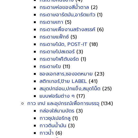
กระดาษหนังช้าง
(4)
กระดาษห่อของสีน้ำตาล
(2)
กระดาษอาร์ตมัน,อาร์ตแก้ว
(1)
กระดาษเทา
(5)
กระดาษเพื่องานสร้างสรรค์
(6)
กระดาษแฟ็กซ์
(5)
กระดาษโน้ต, POST-IT
(18)
กระดาษโปสเตอร์
(3)
กระดาษโฟโต้บอร์ด
(1)
กระดาษไข
(11)
ซองเอกสาร,ซองจดหมาย
(23)
สติกเกอร์,ป้าย LABEL
(41)
สมุดปกอ่อน,ปกแข็ง,สมุดโน็ต
(25)
แบบฟอร์มต่าง ๆ
(17)
กาว เทป และอุปกรณ์เพื่อการบรรจุ
(134)
กล่องใส่นามบัตร
(3)
กาวซุปเปอร์กลู
(1)
กาวดินน้ำมัน
(3)
กาวน้ำ
(6)