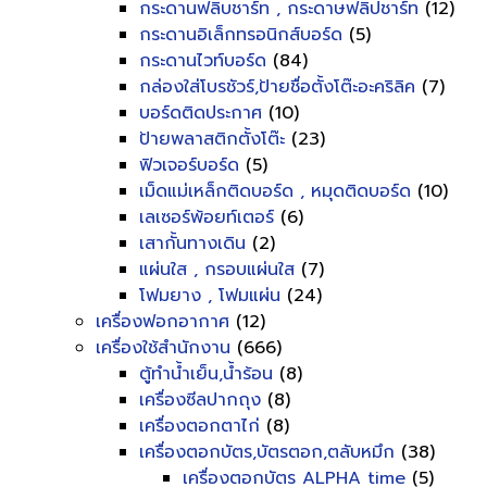
กระดานฟลิบชาร์ท , กระดาษฟลิปชาร์ท
(12)
กระดานอิเล็กทรอนิกส์บอร์ด
(5)
กระดานไวท์บอร์ด
(84)
กล่องใส่โบรชัวร์,ป้ายชื่อตั้งโต๊ะอะคริลิค
(7)
บอร์ดติดประกาศ
(10)
ป้ายพลาสติกตั้งโต๊ะ
(23)
ฟิวเจอร์บอร์ด
(5)
เม็ดแม่เหล็กติดบอร์ด , หมุดติดบอร์ด
(10)
เลเซอร์พ้อยท์เตอร์
(6)
เสากั้นทางเดิน
(2)
แผ่นใส , กรอบแผ่นใส
(7)
โฟมยาง , โฟมแผ่น
(24)
เครื่องฟอกอากาศ
(12)
เครื่องใช้สำนักงาน
(666)
ตู้ทำน้ำเย็น,น้ำร้อน
(8)
เครื่องซีลปากถุง
(8)
เครื่องตอกตาไก่
(8)
เครื่องตอกบัตร,บัตรตอก,ตลับหมึก
(38)
เครื่องตอกบัตร ALPHA time
(5)