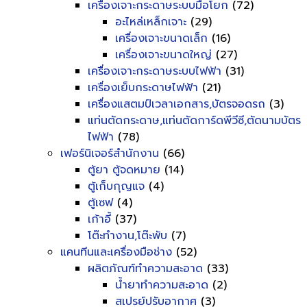
เครื่องเจาะกระดาษระบบมือโยก
(72)
อะไหล่เหล็กเจาะ
(29)
เครื่องเจาะขนาดเล็ก
(16)
เครื่องเจาะขนาดใหญ่
(27)
เครื่องเจาะกระดาษระบบไฟฟ้า
(31)
เครื่องเย็บกระดาษไฟฟ้า
(21)
เครื่องแสตมป์เวลาเอกสาร,บัตรจอดรถ
(3)
แท่นตัดกระดาษ,แท่นตัดการ์ดพีวีซี,ตัดนามบัตร
ไฟฟ้า
(78)
เฟอร์นิเจอร์สำนักงาน
(66)
ตู้ยา ตู้จดหมาย
(14)
ตู้เก็บกุญแจ
(4)
ตู้เซฟ
(4)
เก้าอี้
(37)
โต๊ะทำงาน,โต๊ะพับ
(7)
แคนทีนและเครื่องมือช่าง
(52)
ผลิตภัณฑ์ทำความสะอาด
(33)
น้ำยาทำความสะอาด
(2)
สเปรย์ปรับอากาศ
(3)