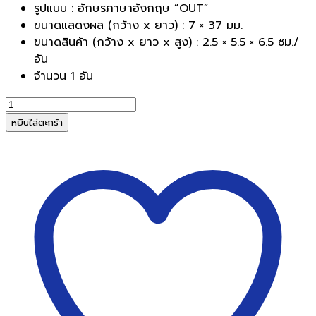
รูปแบบ : อักษรภาษาอังกฤษ “OUT”
ขนาดแสดงผล (กว้าง x ยาว) : 7 × 37 มม.
ขนาดสินค้า (กว้าง x ยาว x สูง) : 2.5 × 5.5 × 6.5 ซม./
อัน
จำนวน 1 อัน
จำนวน
ตรายาง
หยิบใส่ตะกร้า
หมึก
ใน
ตัว
SANBY
ซัน
บี้
OUT
ชิ้น