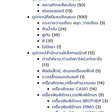
พลาสติกเคลือบร้อน
(50)
ฟรอยเลเซอร์
(13)
อุปกรณ์ศิลป์และเขียนแบบ
(100)
กระดาษวาดเขียน สมุด วาดเขียน
(5)
ดินน้ำมัน
(24)
พู่กัน
(39)
สี
(31)
ไม้บัลชา
(1)
อุปกรณ์สำนักงานอิเล็กทรอนิกส์
(51)
ถ่านไฟฉาย,ถ่านอัลคาไลน์,แท่นชาร์จ
(13)
ฟิลม์แฟ็กซ์, drumเครื่องแฟ็กซ์
(5)
รางปลั๊กเอนกประสงค์
(1)
เครื่องคิดเลข,เครื่องคำนวณเลข
(14)
เครื่องคิดเลข CASIO
(14)
เครื่องพิมพ์อักษร,เทปพิมพ์อักษร
(9)
เครื่องพิมพ์อักษร BROTHER
(3)
เครื่องพิมพ์อักษร DYMO
(3)