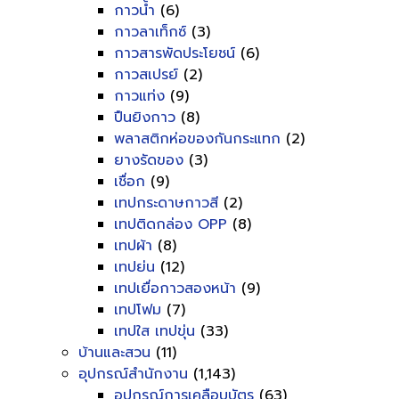
กาวน้ำ
(6)
กาวลาเท็กซ์
(3)
กาวสารพัดประโยชน์
(6)
กาวสเปรย์
(2)
กาวแท่ง
(9)
ปืนยิงกาว
(8)
พลาสติกห่อของกันกระแทก
(2)
ยางรัดของ
(3)
เชื่อก
(9)
เทปกระดาษกาวสี
(2)
เทปติดกล่อง OPP
(8)
เทปผ้า
(8)
เทปย่น
(12)
เทปเยื่อกาวสองหน้า
(9)
เทปโฟม
(7)
เทปใส เทปขุ่น
(33)
บ้านและสวน
(11)
อุปกรณ์สำนักงาน
(1,143)
อุปกรณ์การเคลือบบัตร
(63)