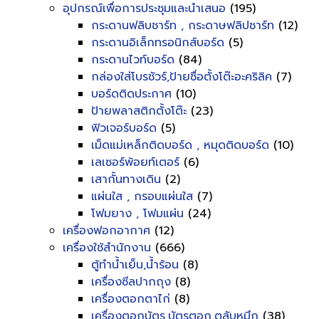
อุปกรณ์เพื่อการประชุมและนำเสนอ
(195)
กระดานฟลิบชาร์ท , กระดาษฟลิปชาร์ท
(12)
กระดานอิเล็กทรอนิกส์บอร์ด
(5)
กระดานไวท์บอร์ด
(84)
กล่องใส่โบรชัวร์,ป้ายชื่อตั้งโต๊ะอะคริลิค
(7)
บอร์ดติดประกาศ
(10)
ป้ายพลาสติกตั้งโต๊ะ
(23)
ฟิวเจอร์บอร์ด
(5)
เม็ดแม่เหล็กติดบอร์ด , หมุดติดบอร์ด
(10)
เลเซอร์พ้อยท์เตอร์
(6)
เสากั้นทางเดิน
(2)
แผ่นใส , กรอบแผ่นใส
(7)
โฟมยาง , โฟมแผ่น
(24)
เครื่องฟอกอากาศ
(12)
เครื่องใช้สำนักงาน
(666)
ตู้ทำน้ำเย็น,น้ำร้อน
(8)
เครื่องซีลปากถุง
(8)
เครื่องตอกตาไก่
(8)
เครื่องตอกบัตร,บัตรตอก,ตลับหมึก
(38)