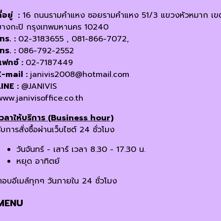
ี่อยู่ :
16 ถนนรามคำแหง ซอยรามคำแหง 51/3 แขวงหัวหมาก เข
บางกะปิ กรุงเทพมหานคร 10240
โทร. :
02-3183655 , 081-866-7072,
โทร. :
086-792-2552
แฟกซ์ :
02-7187449
E-mail :
janivis2008@hotmail.com
LINE :
@JANIVIS
www.janivisoffice.co.th
เวลาให้บริการ (Business hour)
ับการสั่งซื้อผ่านเว็บไซต์ 24 ชั่วโมง
วันจันทร์ - เสาร์ เวลา 8.30 - 17.30 น.
หยุด อาทิตย์
ตอบอีเมล์ทุกๆ วันภายใน 24 ชั่วโมง
MENU