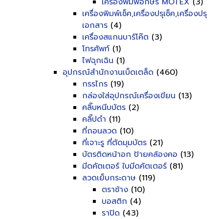
เครื่องพิมพ์อักษร MOTEX
(3)
เครื่องพิมพ์เช็ค,เครื่องปรุเช็ค,เครื่องปรุ
เอกสาร
(4)
เครื่องสแกนบาร์โค๊ต
(3)
โทรศัพท์
(1)
ไฟฉุกเฉิน
(1)
อุปกรณ์สำนักงานเบ็ดเตล็ด
(460)
กรรไกร
(19)
กล่องใส่อุปกรณ์เครื่องเขียน
(13)
คลิ๊บหนีบบัตร
(2)
คลิ๊ปดำ
(11)
ที่ถอนลวด
(10)
ที่เจาะรู ที่ตัดมุมบัตร
(21)
บัตรติดหน้าอก ป้ายคล้องคอ
(13)
มีดคัตเตอร์ ใบมีดคัตเตอร์
(81)
ลวดเย็บกระดาษ
(119)
ตราช้าง
(10)
บอสติก
(4)
ราปิด
(43)