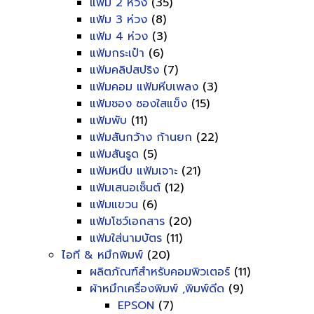
แฟ้ม 2 ห่วง
(35)
แฟ้ม 3 ห่วง
(8)
แฟ้ม 4 ห่วง
(3)
แฟ้มกระเป๋า
(6)
แฟ้มคลิปสปริง
(7)
แฟ้มคอม แฟ้มหีบเพลง
(3)
แฟ้มซอง ซองใสแข็ง
(15)
แฟ้มพับ
(11)
แฟ้มสันกว้าง ก้านยก
(22)
แฟ้มสันรูด
(5)
แฟ้มหนีบ แฟ้มเจาะ
(21)
แฟ้มเสนอเซ็นต์
(12)
แฟ้มแขวน
(6)
แฟ้มโชว์เอกสาร
(20)
แฟ้มใส่นามบัตร
(11)
ไอที & หมึกพิมพ์
(20)
ผลิตภัณฑ์สำหรับคอมพิวเตอร์
(11)
ผ้าหมึกเครื่องพิมพ์ ,พิมพ์ดีด
(9)
EPSON
(7)