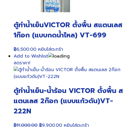
ตู้ทำน้ำเย็นVICTOR ตั้งพื้น สแตนเลส
1ก๊อก (แบบกดน้ำไหล) VT-699
฿
6,500.00
หยิบใส่ตะกร้า
Add to Wishlist
ลดราคา!
ตู้ทำน้ำเย็น-น้ำร้อน VICTOR ตั้งพื้น ส
แตนเลส 2ก๊อก (แบบแก้วดัน)VT-
222N
Original
Current
฿
11,000.00
฿
9,900.00
หยิบใส่ตะกร้า