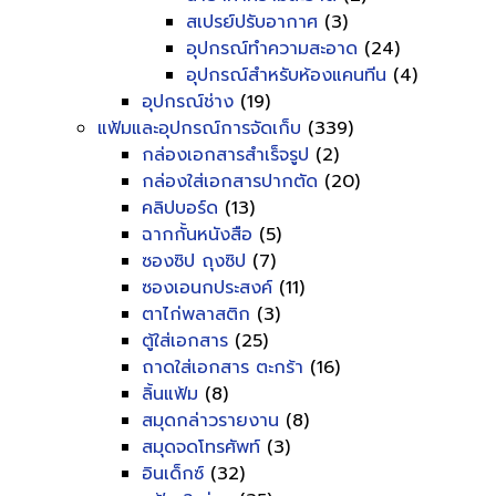
สเปรย์ปรับอากาศ
(3)
อุปกรณ์ทำความสะอาด
(24)
อุปกรณ์สำหรับห้องแคนทีน
(4)
อุปกรณ์ช่าง
(19)
แฟ้มและอุปกรณ์การจัดเก็บ
(339)
กล่องเอกสารสำเร็จรูป
(2)
กล่องใส่เอกสารปากตัด
(20)
คลิปบอร์ด
(13)
ฉากกั้นหนังสือ
(5)
ซองซิป ถุงซิป
(7)
ซองเอนกประสงค์
(11)
ตาไก่พลาสติก
(3)
ตู้ใส่เอกสาร
(25)
ถาดใส่เอกสาร ตะกร้า
(16)
ลิ้นแฟ้ม
(8)
สมุดกล่าวรายงาน
(8)
สมุดจดโทรศัพท์
(3)
อินเด็กซ์
(32)