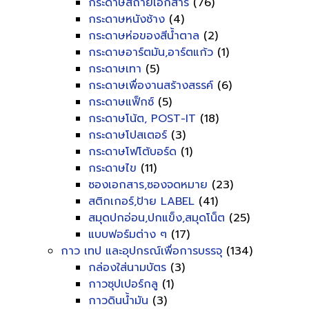
กระดาษสีถ่ายเอกสาร
(76)
กระดาษหนังช้าง
(4)
กระดาษห่อของสีน้ำตาล
(2)
กระดาษอาร์ตมัน,อาร์ตแก้ว
(1)
กระดาษเทา
(5)
กระดาษเพื่องานสร้างสรรค์
(6)
กระดาษแฟ็กซ์
(5)
กระดาษโน้ต, POST-IT
(18)
กระดาษโปสเตอร์
(3)
กระดาษโฟโต้บอร์ด
(1)
กระดาษไข
(11)
ซองเอกสาร,ซองจดหมาย
(23)
สติกเกอร์,ป้าย LABEL
(41)
สมุดปกอ่อน,ปกแข็ง,สมุดโน็ต
(25)
แบบฟอร์มต่าง ๆ
(17)
กาว เทป และอุปกรณ์เพื่อการบรรจุ
(134)
กล่องใส่นามบัตร
(3)
กาวซุปเปอร์กลู
(1)
กาวดินน้ำมัน
(3)