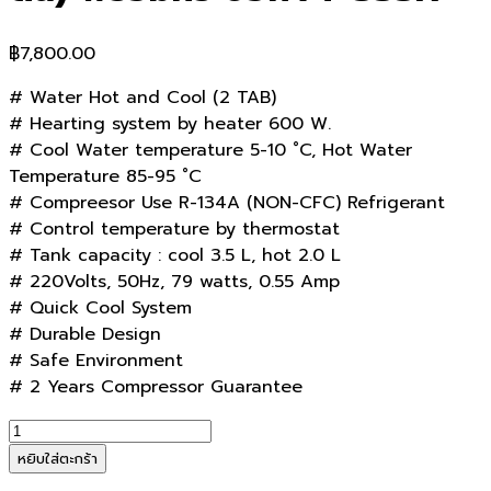
฿
7,800.00
# Water Hot and Cool (2 TAB)
# Hearting system by heater 600 W.
# Cool Water temperature 5-10 ˚C, Hot Water
Temperature 85-95 ˚C
# Compreesor Use R-134A (NON-CFC) Refrigerant
# Control temperature by thermostat
# Tank capacity : cool 3.5 L, hot 2.0 L
# 220Volts, 50Hz, 79 watts, 0.55 Amp
# Quick Cool System
# Durable Design
# Safe Environment
# 2 Years Compressor Guarantee
จำนวน
ตู้
หยิบใส่ตะกร้า
ทำ