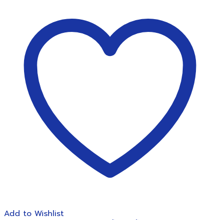
น้ำ
เย็น-
น้ำ
ร้อน
VICTOR
ตั้ง
พื้น
ส
แตน
เลส
2ก๊อก
(แบบ
แก้ว
ดัน)
พร้อม
กระบอกVT-
333N
ชิ้น
Add to Wishlist