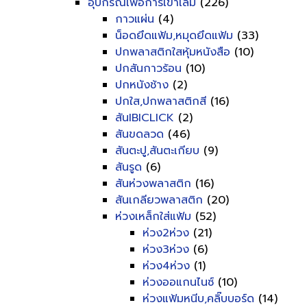
อุปกรณ์เพื่อการเข้าเล่ม
(226)
กาวแผ่น
(4)
น็อดยึดแฟ้ม,หมุดยึดแฟ้ม
(33)
ปกพลาสติกใสหุ้มหนังสือ
(10)
ปกสันกาวร้อน
(10)
ปกหนังช้าง
(2)
ปกใส,ปกพลาสติกสี
(16)
สันIBICLICK
(2)
สันขดลวด
(46)
สันตะปู,สันตะเกียบ
(9)
สันรูด
(6)
สันห่วงพลาสติก
(16)
สันเกลียวพลาสติก
(20)
ห่วงเหล็กใส่แฟ้ม
(52)
ห่วง2ห่วง
(21)
ห่วง3ห่วง
(6)
ห่วง4ห่วง
(1)
ห่วงออแกนไนซ์
(10)
ห่วงแฟ้มหนีบ,คลิ๊บบอร์ด
(14)