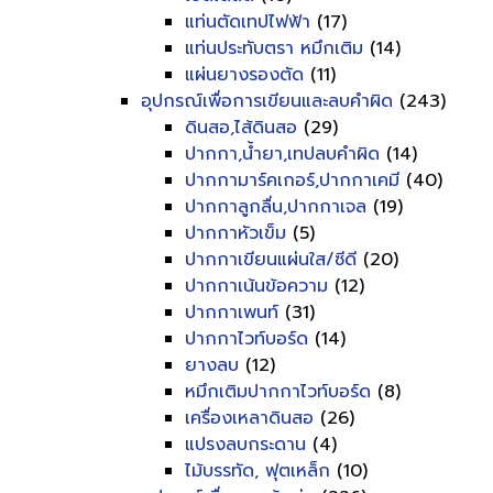
แท่นตัดเทปไฟฟ้า
(17)
แท่นประทับตรา หมึกเติม
(14)
แผ่นยางรองตัด
(11)
อุปกรณ์เพื่อการเขียนและลบคำผิด
(243)
ดินสอ,ไส้ดินสอ
(29)
ปากกา,น้ำยา,เทปลบคำผิด
(14)
ปากกามาร์คเกอร์,ปากกาเคมี
(40)
ปากกาลูกลื่น,ปากกาเจล
(19)
ปากกาหัวเข็ม
(5)
ปากกาเขียนแผ่นใส/ซีดี
(20)
ปากกาเน้นข้อความ
(12)
ปากกาเพนท์
(31)
ปากกาไวท์บอร์ด
(14)
ยางลบ
(12)
หมึกเติมปากกาไวท์บอร์ด
(8)
เครื่องเหลาดินสอ
(26)
แปรงลบกระดาน
(4)
ไม้บรรทัด, ฟุตเหล็ก
(10)