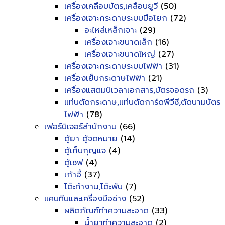
เครื่องเคลือบบัตร,เคลือบยูวี
(50)
เครื่องเจาะกระดาษระบบมือโยก
(72)
อะไหล่เหล็กเจาะ
(29)
เครื่องเจาะขนาดเล็ก
(16)
เครื่องเจาะขนาดใหญ่
(27)
เครื่องเจาะกระดาษระบบไฟฟ้า
(31)
เครื่องเย็บกระดาษไฟฟ้า
(21)
เครื่องแสตมป์เวลาเอกสาร,บัตรจอดรถ
(3)
แท่นตัดกระดาษ,แท่นตัดการ์ดพีวีซี,ตัดนามบัตร
ไฟฟ้า
(78)
เฟอร์นิเจอร์สำนักงาน
(66)
ตู้ยา ตู้จดหมาย
(14)
ตู้เก็บกุญแจ
(4)
ตู้เซฟ
(4)
เก้าอี้
(37)
โต๊ะทำงาน,โต๊ะพับ
(7)
แคนทีนและเครื่องมือช่าง
(52)
ผลิตภัณฑ์ทำความสะอาด
(33)
น้ำยาทำความสะอาด
(2)