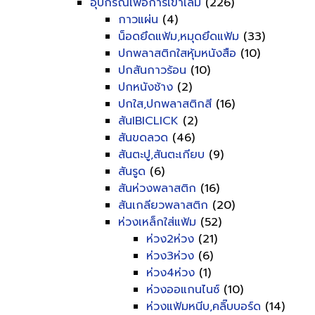
อุปกรณ์เพื่อการเข้าเล่ม
(226)
กาวแผ่น
(4)
น็อดยึดแฟ้ม,หมุดยึดแฟ้ม
(33)
ปกพลาสติกใสหุ้มหนังสือ
(10)
ปกสันกาวร้อน
(10)
ปกหนังช้าง
(2)
ปกใส,ปกพลาสติกสี
(16)
สันIBICLICK
(2)
สันขดลวด
(46)
สันตะปู,สันตะเกียบ
(9)
สันรูด
(6)
สันห่วงพลาสติก
(16)
สันเกลียวพลาสติก
(20)
ห่วงเหล็กใส่แฟ้ม
(52)
ห่วง2ห่วง
(21)
ห่วง3ห่วง
(6)
ห่วง4ห่วง
(1)
ห่วงออแกนไนซ์
(10)
ห่วงแฟ้มหนีบ,คลิ๊บบอร์ด
(14)