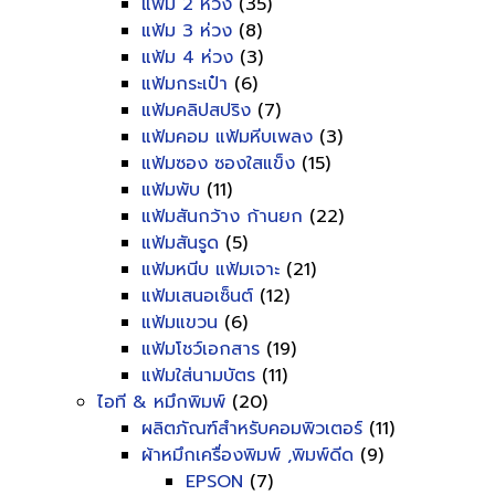
แฟ้ม 2 ห่วง
(35)
แฟ้ม 3 ห่วง
(8)
แฟ้ม 4 ห่วง
(3)
แฟ้มกระเป๋า
(6)
แฟ้มคลิปสปริง
(7)
แฟ้มคอม แฟ้มหีบเพลง
(3)
แฟ้มซอง ซองใสแข็ง
(15)
แฟ้มพับ
(11)
แฟ้มสันกว้าง ก้านยก
(22)
แฟ้มสันรูด
(5)
แฟ้มหนีบ แฟ้มเจาะ
(21)
แฟ้มเสนอเซ็นต์
(12)
แฟ้มแขวน
(6)
แฟ้มโชว์เอกสาร
(19)
แฟ้มใส่นามบัตร
(11)
ไอที & หมึกพิมพ์
(20)
ผลิตภัณฑ์สำหรับคอมพิวเตอร์
(11)
ผ้าหมึกเครื่องพิมพ์ ,พิมพ์ดีด
(9)
EPSON
(7)