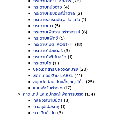
กระดาษสีถ่ายเอกสาร
(76)
กระดาษหนังช้าง
(4)
กระดาษห่อของสีน้ำตาล
(2)
กระดาษอาร์ตมัน,อาร์ตแก้ว
(1)
กระดาษเทา
(5)
กระดาษเพื่องานสร้างสรรค์
(6)
กระดาษแฟ็กซ์
(5)
กระดาษโน้ต, POST-IT
(18)
กระดาษโปสเตอร์
(3)
กระดาษโฟโต้บอร์ด
(1)
กระดาษไข
(11)
ซองเอกสาร,ซองจดหมาย
(23)
สติกเกอร์,ป้าย LABEL
(41)
สมุดปกอ่อน,ปกแข็ง,สมุดโน็ต
(25)
แบบฟอร์มต่าง ๆ
(17)
กาว เทป และอุปกรณ์เพื่อการบรรจุ
(134)
กล่องใส่นามบัตร
(3)
กาวซุปเปอร์กลู
(1)
กาวดินน้ำมัน
(3)