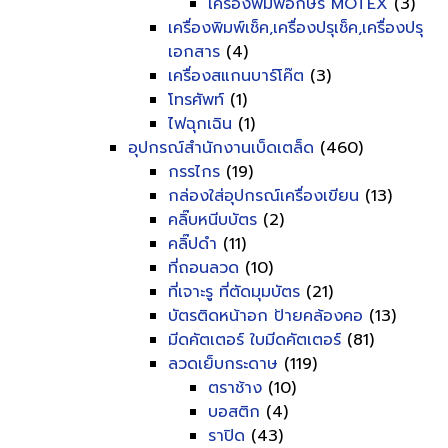
เครื่องพิมพ์อักษร MOTEX
(3)
เครื่องพิมพ์เช็ค,เครื่องปรุเช็ค,เครื่องปรุ
เอกสาร
(4)
เครื่องสแกนบาร์โค๊ต
(3)
โทรศัพท์
(1)
ไฟฉุกเฉิน
(1)
อุปกรณ์สำนักงานเบ็ดเตล็ด
(460)
กรรไกร
(19)
กล่องใส่อุปกรณ์เครื่องเขียน
(13)
คลิ๊บหนีบบัตร
(2)
คลิ๊ปดำ
(11)
ที่ถอนลวด
(10)
ที่เจาะรู ที่ตัดมุมบัตร
(21)
บัตรติดหน้าอก ป้ายคล้องคอ
(13)
มีดคัตเตอร์ ใบมีดคัตเตอร์
(81)
ลวดเย็บกระดาษ
(119)
ตราช้าง
(10)
บอสติก
(4)
ราปิด
(43)