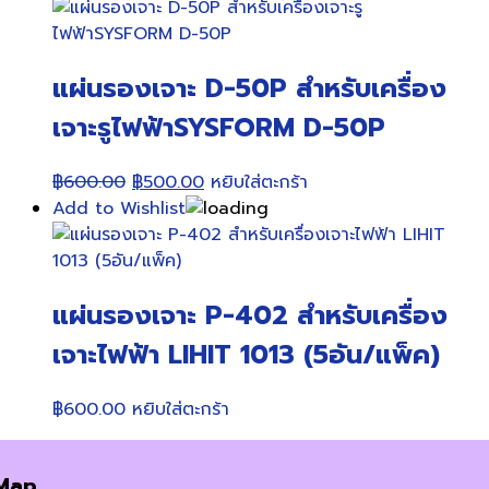
แผ่นรองเจาะ D-50P สำหรับเครื่อง
เจาะรูไฟฟ้าSYSFORM D-50P
Original
Current
฿
600.00
฿
500.00
หยิบใส่ตะกร้า
price
price
Add to Wishlist
was:
is:
฿600.00.
฿500.00.
แผ่นรองเจาะ P-402 สำหรับเครื่อง
เจาะไฟฟ้า LIHIT 1013 (5อัน/แพ็ค)
฿
600.00
หยิบใส่ตะกร้า
Map