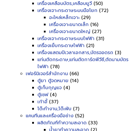
เครื่องเคลือบบัตร,เคลือบยูวี
(50)
เครื่องเจาะกระดาษระบบมือโยก
(72)
อะไหล่เหล็กเจาะ
(29)
เครื่องเจาะขนาดเล็ก
(16)
เครื่องเจาะขนาดใหญ่
(27)
เครื่องเจาะกระดาษระบบไฟฟ้า
(31)
เครื่องเย็บกระดาษไฟฟ้า
(21)
เครื่องแสตมป์เวลาเอกสาร,บัตรจอดรถ
(3)
แท่นตัดกระดาษ,แท่นตัดการ์ดพีวีซี,ตัดนามบัตร
ไฟฟ้า
(78)
เฟอร์นิเจอร์สำนักงาน
(66)
ตู้ยา ตู้จดหมาย
(14)
ตู้เก็บกุญแจ
(4)
ตู้เซฟ
(4)
เก้าอี้
(37)
โต๊ะทำงาน,โต๊ะพับ
(7)
แคนทีนและเครื่องมือช่าง
(52)
ผลิตภัณฑ์ทำความสะอาด
(33)
น้ำยาทำความสะอาด
(2)