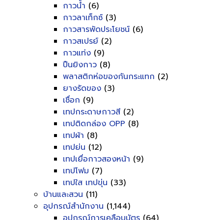
กาวน้ำ
(6)
กาวลาเท็กซ์
(3)
กาวสารพัดประโยชน์
(6)
กาวสเปรย์
(2)
กาวแท่ง
(9)
ปืนยิงกาว
(8)
พลาสติกห่อของกันกระแทก
(2)
ยางรัดของ
(3)
เชื่อก
(9)
เทปกระดาษกาวสี
(2)
เทปติดกล่อง OPP
(8)
เทปผ้า
(8)
เทปย่น
(12)
เทปเยื่อกาวสองหน้า
(9)
เทปโฟม
(7)
เทปใส เทปขุ่น
(33)
บ้านและสวน
(11)
อุปกรณ์สำนักงาน
(1,144)
อุปกรณ์การเคลือบบัตร
(64)