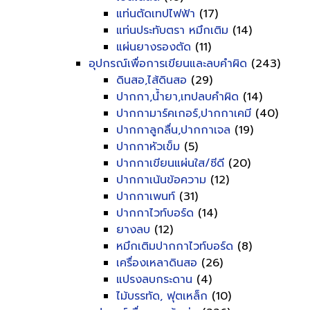
แท่นตัดเทปไฟฟ้า
(17)
แท่นประทับตรา หมึกเติม
(14)
แผ่นยางรองตัด
(11)
อุปกรณ์เพื่อการเขียนและลบคำผิด
(243)
ดินสอ,ไส้ดินสอ
(29)
ปากกา,น้ำยา,เทปลบคำผิด
(14)
ปากกามาร์คเกอร์,ปากกาเคมี
(40)
ปากกาลูกลื่น,ปากกาเจล
(19)
ปากกาหัวเข็ม
(5)
ปากกาเขียนแผ่นใส/ซีดี
(20)
ปากกาเน้นข้อความ
(12)
ปากกาเพนท์
(31)
ปากกาไวท์บอร์ด
(14)
ยางลบ
(12)
หมึกเติมปากกาไวท์บอร์ด
(8)
เครื่องเหลาดินสอ
(26)
แปรงลบกระดาน
(4)
ไม้บรรทัด, ฟุตเหล็ก
(10)