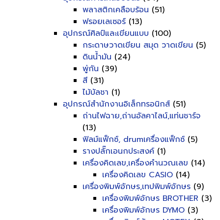
พลาสติกเคลือบร้อน
(51)
ฟรอยเลเซอร์
(13)
อุปกรณ์ศิลป์และเขียนแบบ
(100)
กระดาษวาดเขียน สมุด วาดเขียน
(5)
ดินน้ำมัน
(24)
พู่กัน
(39)
สี
(31)
ไม้บัลชา
(1)
อุปกรณ์สำนักงานอิเล็กทรอนิกส์
(51)
ถ่านไฟฉาย,ถ่านอัลคาไลน์,แท่นชาร์จ
(13)
ฟิลม์แฟ็กซ์, drumเครื่องแฟ็กซ์
(5)
รางปลั๊กเอนกประสงค์
(1)
เครื่องคิดเลข,เครื่องคำนวณเลข
(14)
เครื่องคิดเลข CASIO
(14)
เครื่องพิมพ์อักษร,เทปพิมพ์อักษร
(9)
เครื่องพิมพ์อักษร BROTHER
(3)
เครื่องพิมพ์อักษร DYMO
(3)