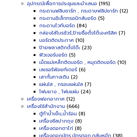
อุปกรณ์เพื่อการประชุมและนำเสนอ
(195)
กระดานฟลิบชาร์ท , กระดาษฟลิปชาร์ท
(12)
กระดานอิเล็กทรอนิกส์บอร์ด
(5)
กระดานไวท์บอร์ด
(84)
กล่องใส่โบรชัวร์,ป้ายชื่อตั้งโต๊ะอะคริลิค
(7)
บอร์ดติดประกาศ
(10)
ป้ายพลาสติกตั้งโต๊ะ
(23)
ฟิวเจอร์บอร์ด
(5)
เม็ดแม่เหล็กติดบอร์ด , หมุดติดบอร์ด
(10)
เลเซอร์พ้อยท์เตอร์
(6)
เสากั้นทางเดิน
(2)
แผ่นใส , กรอบแผ่นใส
(7)
โฟมยาง , โฟมแผ่น
(24)
เครื่องฟอกอากาศ
(12)
เครื่องใช้สำนักงาน
(666)
ตู้ทำน้ำเย็น,น้ำร้อน
(8)
เครื่องซีลปากถุง
(8)
เครื่องตอกตาไก่
(8)
เครื่องตอกบัตร,บัตรตอก,ตลับหมึก
(38)