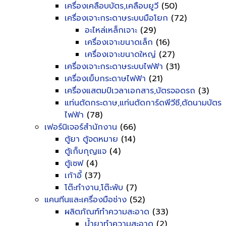
เครื่องเคลือบบัตร,เคลือบยูวี
(50)
เครื่องเจาะกระดาษระบบมือโยก
(72)
อะไหล่เหล็กเจาะ
(29)
เครื่องเจาะขนาดเล็ก
(16)
เครื่องเจาะขนาดใหญ่
(27)
เครื่องเจาะกระดาษระบบไฟฟ้า
(31)
เครื่องเย็บกระดาษไฟฟ้า
(21)
เครื่องแสตมป์เวลาเอกสาร,บัตรจอดรถ
(3)
แท่นตัดกระดาษ,แท่นตัดการ์ดพีวีซี,ตัดนามบัตร
ไฟฟ้า
(78)
เฟอร์นิเจอร์สำนักงาน
(66)
ตู้ยา ตู้จดหมาย
(14)
ตู้เก็บกุญแจ
(4)
ตู้เซฟ
(4)
เก้าอี้
(37)
โต๊ะทำงาน,โต๊ะพับ
(7)
แคนทีนและเครื่องมือช่าง
(52)
ผลิตภัณฑ์ทำความสะอาด
(33)
น้ำยาทำความสะอาด
(2)