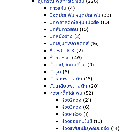
อุปกรณ์เพื่อการเข้าเล่ม
(226)
กาวแผ่น
(4)
น็อดยึดแฟ้ม,หมุดยึดแฟ้ม
(33)
ปกพลาสติกใสหุ้มหนังสือ
(10)
ปกสันกาวร้อน
(10)
ปกหนังช้าง
(2)
ปกใส,ปกพลาสติกสี
(16)
สันIBICLICK
(2)
สันขดลวด
(46)
สันตะปู,สันตะเกียบ
(9)
สันรูด
(6)
สันห่วงพลาสติก
(16)
สันเกลียวพลาสติก
(20)
ห่วงเหล็กใส่แฟ้ม
(52)
ห่วง2ห่วง
(21)
ห่วง3ห่วง
(6)
ห่วง4ห่วง
(1)
ห่วงออแกนไนซ์
(10)
ห่วงแฟ้มหนีบ,คลิ๊บบอร์ด
(14)