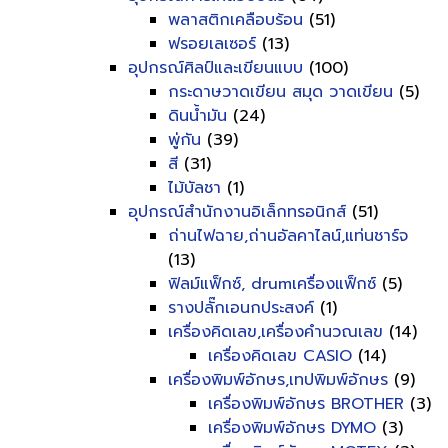
พลาสติกเคลือบร้อน
(51)
ฟรอยเลเซอร์
(13)
อุปกรณ์ศิลป์และเขียนแบบ
(100)
กระดาษวาดเขียน สมุด วาดเขียน
(5)
ดินน้ำมัน
(24)
พู่กัน
(39)
สี
(31)
ไม้บัลชา
(1)
อุปกรณ์สำนักงานอิเล็กทรอนิกส์
(51)
ถ่านไฟฉาย,ถ่านอัลคาไลน์,แท่นชาร์จ
(13)
ฟิลม์แฟ็กซ์, drumเครื่องแฟ็กซ์
(5)
รางปลั๊กเอนกประสงค์
(1)
เครื่องคิดเลข,เครื่องคำนวณเลข
(14)
เครื่องคิดเลข CASIO
(14)
เครื่องพิมพ์อักษร,เทปพิมพ์อักษร
(9)
เครื่องพิมพ์อักษร BROTHER
(3)
เครื่องพิมพ์อักษร DYMO
(3)