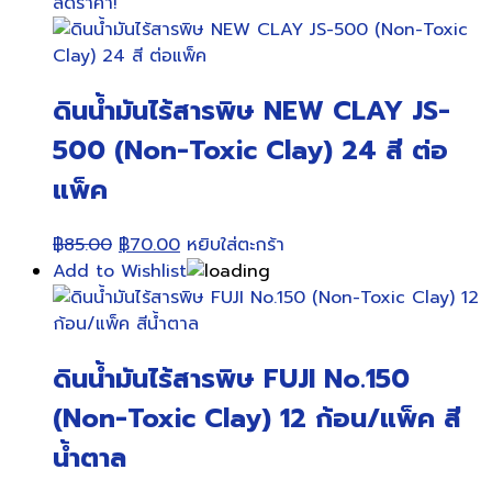
ลดราคา!
ดินน้ำมันไร้สารพิษ NEW CLAY JS-
500 (Non-Toxic Clay) 24 สี ต่อ
แพ็ค
Original
Current
฿
85.00
฿
70.00
หยิบใส่ตะกร้า
price
price
Add to Wishlist
was:
is:
฿85.00.
฿70.00.
ดินน้ำมันไร้สารพิษ FUJI No.150
(Non-Toxic Clay) 12 ก้อน/แพ็ค สี
น้ำตาล