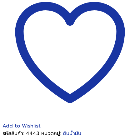
ไร้
สาร
พิษ
JS-
100
(Non-
Toxic
Clay)
12
สี
ต่อ
แพ็ค
ชิ้น
Add to Wishlist
รหัสสินค้า:
4443
หมวดหมู่:
ดินน้ำมัน