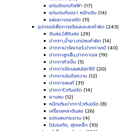
แท่นตัดเทปไฟฟ้า
(17)
แท่นประทับตรา หมึกเติม
(14)
แผ่นยางรองตัด
(11)
อุปกรณ์เพื่อการเขียนและลบคำผิด
(243)
ดินสอ,ไส้ดินสอ
(29)
ปากกา,น้ำยา,เทปลบคำผิด
(14)
ปากกามาร์คเกอร์,ปากกาเคมี
(40)
ปากกาลูกลื่น,ปากกาเจล
(19)
ปากกาหัวเข็ม
(5)
ปากกาเขียนแผ่นใส/ซีดี
(20)
ปากกาเน้นข้อความ
(12)
ปากกาเพนท์
(31)
ปากกาไวท์บอร์ด
(14)
ยางลบ
(12)
หมึกเติมปากกาไวท์บอร์ด
(8)
เครื่องเหลาดินสอ
(26)
แปรงลบกระดาน
(4)
ไม้บรรทัด, ฟุตเหล็ก
(10)