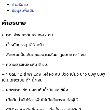
คำอธิบาย
ข้อมูลเพิ่มเติม
คำอธิบาย
ขนาดแพ็คของสินค้า 18×12 ซม.
– น้ำหนักบรรจุ 100 กรัม
– ลักษณะเป็นเส้นกลมขนาดเส้นผ่าศูนย์กลาง 1 ซม.
– ความยาวแต่ละเส้น 8 ซม.
– 1 ชุดมี 12 สี ฟ้า แดง เหลือง ส้ม ม่วง เขียว ขาว ชมพู ชมพู
เข้ม เขียวเข้ม ดำ น้ำเงิน
– ผลิตจากแร่ดิน ผสมกับน้ำมัน และขี้ฝึ้ง
– เป็นดินน้ำมันไร้สารพิษไม่เป็นอันตรายต่อผู้ใช้
– มีสีสันสดใส มีกลิ่นหอม – นิ่ม ปั้น ง่ายไม่ติดมือ