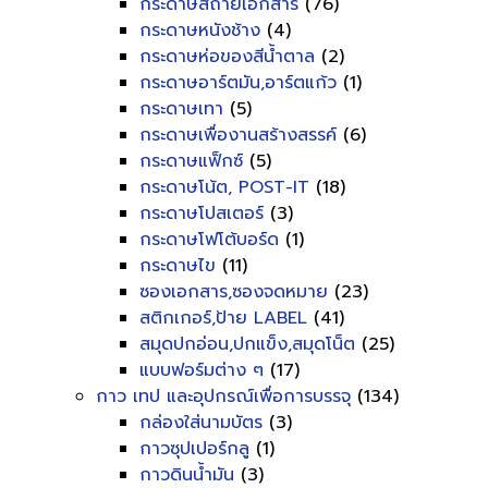
กระดาษสีถ่ายเอกสาร
(76)
กระดาษหนังช้าง
(4)
กระดาษห่อของสีน้ำตาล
(2)
กระดาษอาร์ตมัน,อาร์ตแก้ว
(1)
กระดาษเทา
(5)
กระดาษเพื่องานสร้างสรรค์
(6)
กระดาษแฟ็กซ์
(5)
กระดาษโน้ต, POST-IT
(18)
กระดาษโปสเตอร์
(3)
กระดาษโฟโต้บอร์ด
(1)
กระดาษไข
(11)
ซองเอกสาร,ซองจดหมาย
(23)
สติกเกอร์,ป้าย LABEL
(41)
สมุดปกอ่อน,ปกแข็ง,สมุดโน็ต
(25)
แบบฟอร์มต่าง ๆ
(17)
กาว เทป และอุปกรณ์เพื่อการบรรจุ
(134)
กล่องใส่นามบัตร
(3)
กาวซุปเปอร์กลู
(1)
กาวดินน้ำมัน
(3)