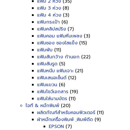
แฟ้ม 2 ห่วง
(35)
แฟ้ม 3 ห่วง
(8)
แฟ้ม 4 ห่วง
(3)
แฟ้มกระเป๋า
(6)
แฟ้มคลิปสปริง
(7)
แฟ้มคอม แฟ้มหีบเพลง
(3)
แฟ้มซอง ซองใสแข็ง
(15)
แฟ้มพับ
(11)
แฟ้มสันกว้าง ก้านยก
(22)
แฟ้มสันรูด
(5)
แฟ้มหนีบ แฟ้มเจาะ
(21)
แฟ้มเสนอเซ็นต์
(12)
แฟ้มแขวน
(6)
แฟ้มโชว์เอกสาร
(19)
แฟ้มใส่นามบัตร
(11)
ไอที & หมึกพิมพ์
(20)
ผลิตภัณฑ์สำหรับคอมพิวเตอร์
(11)
ผ้าหมึกเครื่องพิมพ์ ,พิมพ์ดีด
(9)
EPSON
(7)