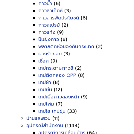
กาวน้ำ
(6)
กาวลาเท็กซ์
(3)
กาวสารพัดประโยชน์
(6)
กาวสเปรย์
(2)
กาวแท่ง
(9)
ปืนยิงกาว
(8)
พลาสติกห่อของกันกระแทก
(2)
ยางรัดของ
(3)
เชื่อก
(9)
เทปกระดาษกาวสี
(2)
เทปติดกล่อง OPP
(8)
เทปผ้า
(8)
เทปย่น
(12)
เทปเยื่อกาวสองหน้า
(9)
เทปโฟม
(7)
เทปใส เทปขุ่น
(33)
บ้านและสวน
(11)
อุปกรณ์สำนักงาน
(1,144)
อุปกรณ์การเคลือบบัตร
(64)