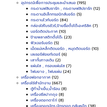
อุปกรณ์เพื่อการประชุมและนำเสนอ
(195)
กระดานฟลิบชาร์ท , กระดาษฟลิปชาร์ท
(12)
กระดานอิเล็กทรอนิกส์บอร์ด
(5)
กระดานไวท์บอร์ด
(84)
กล่องใส่โบรชัวร์,ป้ายชื่อตั้งโต๊ะอะคริลิค
(7)
บอร์ดติดประกาศ
(10)
ป้ายพลาสติกตั้งโต๊ะ
(23)
ฟิวเจอร์บอร์ด
(5)
เม็ดแม่เหล็กติดบอร์ด , หมุดติดบอร์ด
(10)
เลเซอร์พ้อยท์เตอร์
(6)
เสากั้นทางเดิน
(2)
แผ่นใส , กรอบแผ่นใส
(7)
โฟมยาง , โฟมแผ่น
(24)
เครื่องฟอกอากาศ
(12)
เครื่องใช้สำนักงาน
(667)
ตู้ทำน้ำเย็น,น้ำร้อน
(8)
เครื่องซีลปากถุง
(8)
เครื่องตอกตาไก่
(8)
เครื่องตอกบัตร,บัตรตอก,ตลับหมึก
(38)