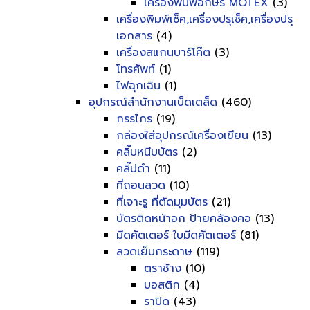
เครื่องพิมพ์อักษร MOTEX
(3)
เครื่องพิมพ์เช็ค,เครื่องปรุเช็ค,เครื่องปรุ
เอกสาร
(4)
เครื่องสแกนบาร์โค๊ต
(3)
โทรศัพท์
(1)
ไฟฉุกเฉิน
(1)
อุปกรณ์สำนักงานเบ็ดเตล็ด
(460)
กรรไกร
(19)
กล่องใส่อุปกรณ์เครื่องเขียน
(13)
คลิ๊บหนีบบัตร
(2)
คลิ๊ปดำ
(11)
ที่ถอนลวด
(10)
ที่เจาะรู ที่ตัดมุมบัตร
(21)
บัตรติดหน้าอก ป้ายคล้องคอ
(13)
มีดคัตเตอร์ ใบมีดคัตเตอร์
(81)
ลวดเย็บกระดาษ
(119)
ตราช้าง
(10)
บอสติก
(4)
ราปิด
(43)