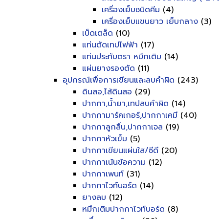
เครื่องเย็บชนิดคีม
(4)
เครื่องเย็บแขนยาว เย็บกลาง
(3)
เบ็ดเตล็ด
(10)
แท่นตัดเทปไฟฟ้า
(17)
แท่นประทับตรา หมึกเติม
(14)
แผ่นยางรองตัด
(11)
อุปกรณ์เพื่อการเขียนและลบคำผิด
(243)
ดินสอ,ไส้ดินสอ
(29)
ปากกา,น้ำยา,เทปลบคำผิด
(14)
ปากกามาร์คเกอร์,ปากกาเคมี
(40)
ปากกาลูกลื่น,ปากกาเจล
(19)
ปากกาหัวเข็ม
(5)
ปากกาเขียนแผ่นใส/ซีดี
(20)
ปากกาเน้นข้อความ
(12)
ปากกาเพนท์
(31)
ปากกาไวท์บอร์ด
(14)
ยางลบ
(12)
หมึกเติมปากกาไวท์บอร์ด
(8)