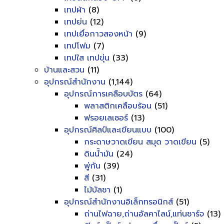
เทปผ้า
(8)
เทปย่น
(12)
เทปเยื่อกาวสองหน้า
(9)
เทปโฟม
(7)
เทปใส เทปขุ่น
(33)
บ้านและสวน
(11)
อุปกรณ์สำนักงาน
(1,144)
อุปกรณ์การเคลือบบัตร
(64)
พลาสติกเคลือบร้อน
(51)
ฟรอยเลเซอร์
(13)
อุปกรณ์ศิลป์และเขียนแบบ
(100)
กระดาษวาดเขียน สมุด วาดเขียน
(5)
ดินน้ำมัน
(24)
พู่กัน
(39)
สี
(31)
ไม้บัลชา
(1)
อุปกรณ์สำนักงานอิเล็กทรอนิกส์
(51)
ถ่านไฟฉาย,ถ่านอัลคาไลน์,แท่นชาร์จ
(13)