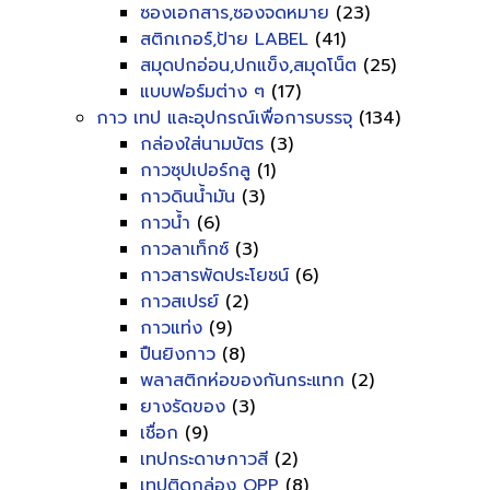
ซองเอกสาร,ซองจดหมาย
(23)
สติกเกอร์,ป้าย LABEL
(41)
สมุดปกอ่อน,ปกแข็ง,สมุดโน็ต
(25)
แบบฟอร์มต่าง ๆ
(17)
กาว เทป และอุปกรณ์เพื่อการบรรจุ
(134)
กล่องใส่นามบัตร
(3)
กาวซุปเปอร์กลู
(1)
กาวดินน้ำมัน
(3)
กาวน้ำ
(6)
กาวลาเท็กซ์
(3)
กาวสารพัดประโยชน์
(6)
กาวสเปรย์
(2)
กาวแท่ง
(9)
ปืนยิงกาว
(8)
พลาสติกห่อของกันกระแทก
(2)
ยางรัดของ
(3)
เชื่อก
(9)
เทปกระดาษกาวสี
(2)
เทปติดกล่อง OPP
(8)