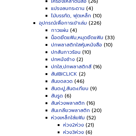
เครื่องเหลาดินสอ
(26)
แปรงลบกระดาน
(4)
ไม้บรรทัด, ฟุตเหล็ก
(10)
อุปกรณ์เพื่อการเข้าเล่ม
(226)
กาวแผ่น
(4)
น็อดยึดแฟ้ม,หมุดยึดแฟ้ม
(33)
ปกพลาสติกใสหุ้มหนังสือ
(10)
ปกสันกาวร้อน
(10)
ปกหนังช้าง
(2)
ปกใส,ปกพลาสติกสี
(16)
สันIBICLICK
(2)
สันขดลวด
(46)
สันตะปู,สันตะเกียบ
(9)
สันรูด
(6)
สันห่วงพลาสติก
(16)
สันเกลียวพลาสติก
(20)
ห่วงเหล็กใส่แฟ้ม
(52)
ห่วง2ห่วง
(21)
ห่วง3ห่วง
(6)