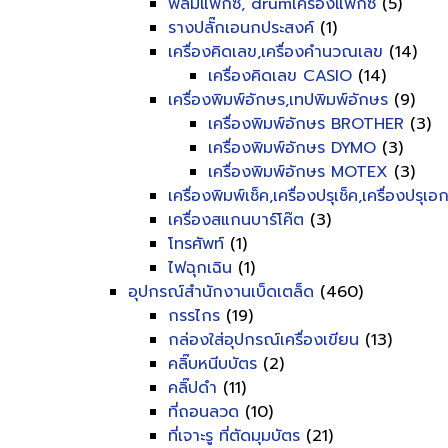
ฟิลม์แฟ็กซ์, drumเครื่องแฟ็กซ์
(5)
รางปลั๊กเอนกประสงค์
(1)
เครื่องคิดเลข,เครื่องคำนวณเลข
(14)
เครื่องคิดเลข CASIO
(14)
เครื่องพิมพ์อักษร,เทปพิมพ์อักษร
(9)
เครื่องพิมพ์อักษร BROTHER
(3)
เครื่องพิมพ์อักษร DYMO
(3)
เครื่องพิมพ์อักษร MOTEX
(3)
เครื่องพิมพ์เช็ค,เครื่องปรุเช็ค,เครื่องปรุเ
เครื่องสแกนบาร์โค๊ต
(3)
โทรศัพท์
(1)
ไฟฉุกเฉิน
(1)
อุปกรณ์สำนักงานเบ็ดเตล็ด
(460)
กรรไกร
(19)
กล่องใส่อุปกรณ์เครื่องเขียน
(13)
คลิ๊บหนีบบัตร
(2)
คลิ๊ปดำ
(11)
ที่ถอนลวด
(10)
ที่เจาะรู ที่ตัดมุมบัตร
(21)