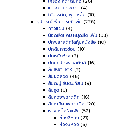
เครื่องเหลาดินสอ
(26)
แปรงลบกระดาน
(4)
ไม้บรรทัด, ฟุตเหล็ก
(10)
อุปกรณ์เพื่อการเข้าเล่ม
(226)
กาวแผ่น
(4)
น็อดยึดแฟ้ม,หมุดยึดแฟ้ม
(33)
ปกพลาสติกใสหุ้มหนังสือ
(10)
ปกสันกาวร้อน
(10)
ปกหนังช้าง
(2)
ปกใส,ปกพลาสติกสี
(16)
สันIBICLICK
(2)
สันขดลวด
(46)
สันตะปู,สันตะเกียบ
(9)
สันรูด
(6)
สันห่วงพลาสติก
(16)
สันเกลียวพลาสติก
(20)
ห่วงเหล็กใส่แฟ้ม
(52)
ห่วง2ห่วง
(21)
ห่วง3ห่วง
(6)