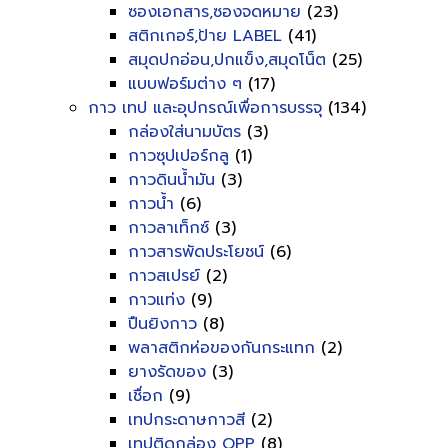
ซองเอกสาร,ซองจดหมาย
(23)
สติกเกอร์,ป้าย LABEL
(41)
สมุดปกอ่อน,ปกแข็ง,สมุดโน็ต
(25)
แบบฟอร์มต่าง ๆ
(17)
กาว เทป และอุปกรณ์เพื่อการบรรจุ
(134)
กล่องใส่นามบัตร
(3)
กาวซุปเปอร์กลู
(1)
กาวดินน้ำมัน
(3)
กาวน้ำ
(6)
กาวลาเท็กซ์
(3)
กาวสารพัดประโยชน์
(6)
กาวสเปรย์
(2)
กาวแท่ง
(9)
ปืนยิงกาว
(8)
พลาสติกห่อของกันกระแทก
(2)
ยางรัดของ
(3)
เชื่อก
(9)
เทปกระดาษกาวสี
(2)
เทปติดกล่อง OPP
(8)