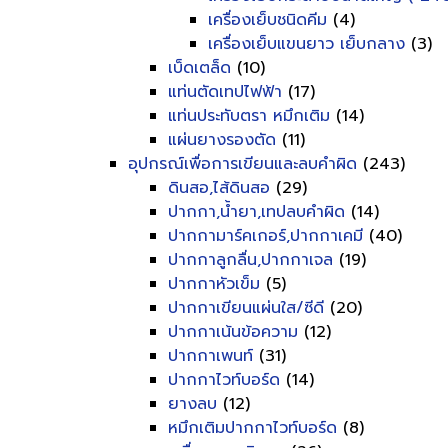
เครื่องเย็บชนิดคีม
(4)
เครื่องเย็บแขนยาว เย็บกลาง
(3)
เบ็ดเตล็ด
(10)
แท่นตัดเทปไฟฟ้า
(17)
แท่นประทับตรา หมึกเติม
(14)
แผ่นยางรองตัด
(11)
อุปกรณ์เพื่อการเขียนและลบคำผิด
(243)
ดินสอ,ไส้ดินสอ
(29)
ปากกา,น้ำยา,เทปลบคำผิด
(14)
ปากกามาร์คเกอร์,ปากกาเคมี
(40)
ปากกาลูกลื่น,ปากกาเจล
(19)
ปากกาหัวเข็ม
(5)
ปากกาเขียนแผ่นใส/ซีดี
(20)
ปากกาเน้นข้อความ
(12)
ปากกาเพนท์
(31)
ปากกาไวท์บอร์ด
(14)
ยางลบ
(12)
หมึกเติมปากกาไวท์บอร์ด
(8)