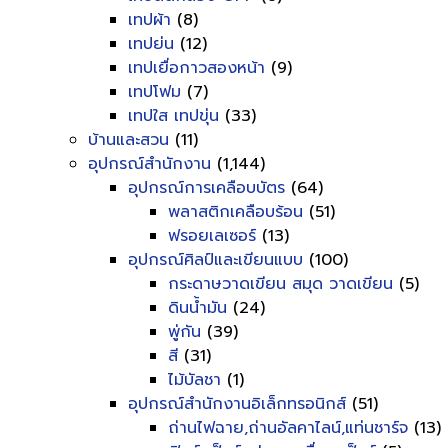
เทปผ้า
(8)
เทปย่น
(12)
เทปเยื่อกาวสองหน้า
(9)
เทปโฟม
(7)
เทปใส เทปขุ่น
(33)
บ้านและสวน
(11)
อุปกรณ์สำนักงาน
(1,144)
อุปกรณ์การเคลือบบัตร
(64)
พลาสติกเคลือบร้อน
(51)
ฟรอยเลเซอร์
(13)
อุปกรณ์ศิลป์และเขียนแบบ
(100)
กระดาษวาดเขียน สมุด วาดเขียน
(5)
ดินน้ำมัน
(24)
พู่กัน
(39)
สี
(31)
ไม้บัลชา
(1)
อุปกรณ์สำนักงานอิเล็กทรอนิกส์
(51)
ถ่านไฟฉาย,ถ่านอัลคาไลน์,แท่นชาร์จ
(13)