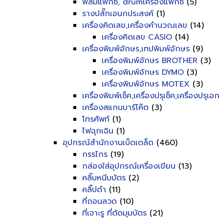
ฟิลม์แฟ็กซ์, drumเครื่องแฟ็กซ์
(5)
รางปลั๊กเอนกประสงค์
(1)
เครื่องคิดเลข,เครื่องคำนวณเลข
(14)
เครื่องคิดเลข CASIO
(14)
เครื่องพิมพ์อักษร,เทปพิมพ์อักษร
(9)
เครื่องพิมพ์อักษร BROTHER
(3)
เครื่องพิมพ์อักษร DYMO
(3)
เครื่องพิมพ์อักษร MOTEX
(3)
เครื่องพิมพ์เช็ค,เครื่องปรุเช็ค,เครื่องปรุเ
เครื่องสแกนบาร์โค๊ต
(3)
โทรศัพท์
(1)
ไฟฉุกเฉิน
(1)
อุปกรณ์สำนักงานเบ็ดเตล็ด
(460)
กรรไกร
(19)
กล่องใส่อุปกรณ์เครื่องเขียน
(13)
คลิ๊บหนีบบัตร
(2)
คลิ๊ปดำ
(11)
ที่ถอนลวด
(10)
ที่เจาะรู ที่ตัดมุมบัตร
(21)