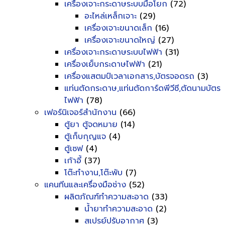
เครื่องเจาะกระดาษระบบมือโยก
(72)
อะไหล่เหล็กเจาะ
(29)
เครื่องเจาะขนาดเล็ก
(16)
เครื่องเจาะขนาดใหญ่
(27)
เครื่องเจาะกระดาษระบบไฟฟ้า
(31)
เครื่องเย็บกระดาษไฟฟ้า
(21)
เครื่องแสตมป์เวลาเอกสาร,บัตรจอดรถ
(3)
แท่นตัดกระดาษ,แท่นตัดการ์ดพีวีซี,ตัดนามบัตร
ไฟฟ้า
(78)
เฟอร์นิเจอร์สำนักงาน
(66)
ตู้ยา ตู้จดหมาย
(14)
ตู้เก็บกุญแจ
(4)
ตู้เซฟ
(4)
เก้าอี้
(37)
โต๊ะทำงาน,โต๊ะพับ
(7)
แคนทีนและเครื่องมือช่าง
(52)
ผลิตภัณฑ์ทำความสะอาด
(33)
น้ำยาทำความสะอาด
(2)
สเปรย์ปรับอากาศ
(3)