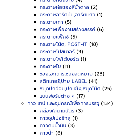
กระดาษหนังช้าง
(4)
กระดาษห่อของสีน้ำตาล
(2)
กระดาษอาร์ตมัน,อาร์ตแก้ว
(1)
กระดาษเทา
(5)
กระดาษเพื่องานสร้างสรรค์
(6)
กระดาษแฟ็กซ์
(5)
กระดาษโน้ต, POST-IT
(18)
กระดาษโปสเตอร์
(3)
กระดาษโฟโต้บอร์ด
(1)
กระดาษไข
(11)
ซองเอกสาร,ซองจดหมาย
(23)
สติกเกอร์,ป้าย LABEL
(41)
สมุดปกอ่อน,ปกแข็ง,สมุดโน็ต
(25)
แบบฟอร์มต่าง ๆ
(17)
กาว เทป และอุปกรณ์เพื่อการบรรจุ
(134)
กล่องใส่นามบัตร
(3)
กาวซุปเปอร์กลู
(1)
กาวดินน้ำมัน
(3)
กาวน้ำ
(6)