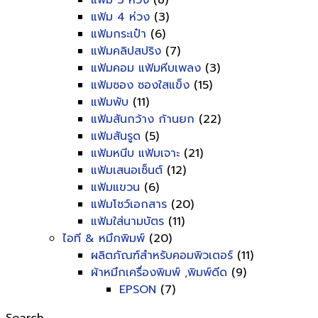
แฟ้ม 3 ห่วง
(8)
แฟ้ม 4 ห่วง
(3)
แฟ้มกระเป๋า
(6)
แฟ้มคลิปสปริง
(7)
แฟ้มคอม แฟ้มหีบเพลง
(3)
แฟ้มซอง ซองใสแข็ง
(15)
แฟ้มพับ
(11)
แฟ้มสันกว้าง ก้านยก
(22)
แฟ้มสันรูด
(5)
แฟ้มหนีบ แฟ้มเจาะ
(21)
แฟ้มเสนอเซ็นต์
(12)
แฟ้มแขวน
(6)
แฟ้มโชว์เอกสาร
(20)
แฟ้มใส่นามบัตร
(11)
ไอที & หมึกพิมพ์
(20)
ผลิตภัณฑ์สำหรับคอมพิวเตอร์
(11)
ผ้าหมึกเครื่องพิมพ์ ,พิมพ์ดีด
(9)
EPSON
(7)