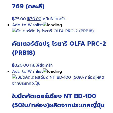
769 (คละสี)
Original
Current
฿
75.00
฿
70.00
หยิบใส่ตะกร้า
price
price
Add to Wishlist
was:
is:
฿75.00.
฿70.00.
คัตเตอร์ตัดปรุ โรตารี OLFA PRC-2
(PRB18)
฿
320.00
หยิบใส่ตะกร้า
Add to Wishlist
ใบมีดคัตเตอร์เฉียง NT BD-100
(50ใบ/กล่อง)ผลิตจากประเทศญี่ปุ่น