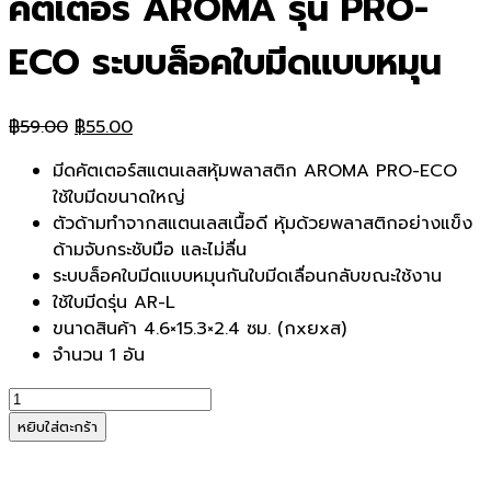
คัตเตอร์ AROMA รุ่น PRO-
ECO ระบบล็อคใบมีดแบบหมุน
Original
Current
฿
59.00
฿
55.00
price
price
มีดคัตเตอร์สแตนเลสหุ้มพลาสติก AROMA PRO-ECO
was:
is:
ใช้ใบมีดขนาดใหญ่
฿59.00.
฿55.00.
ตัวด้ามทำจากสแตนเลสเนื้อดี หุ้มด้วยพลาสติกอย่างแข็ง
ด้ามจับกระชับมือ และไม่ลื่น
ระบบล็อคใบมีดแบบหมุนกันใบมีดเลื่อนกลับขณะใช้งาน
ใช้ใบมีดรุ่น AR-L
ขนาดสินค้า 4.6×15.3×2.4 ซม. (กxยxส)
จำนวน 1 อัน
จำนวน
คัต
หยิบใส่ตะกร้า
เตอร์
AROMA