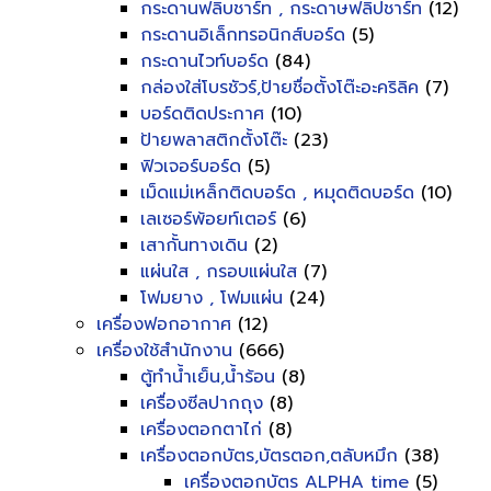
กระดานฟลิบชาร์ท , กระดาษฟลิปชาร์ท
(12)
กระดานอิเล็กทรอนิกส์บอร์ด
(5)
กระดานไวท์บอร์ด
(84)
กล่องใส่โบรชัวร์,ป้ายชื่อตั้งโต๊ะอะคริลิค
(7)
บอร์ดติดประกาศ
(10)
ป้ายพลาสติกตั้งโต๊ะ
(23)
ฟิวเจอร์บอร์ด
(5)
เม็ดแม่เหล็กติดบอร์ด , หมุดติดบอร์ด
(10)
เลเซอร์พ้อยท์เตอร์
(6)
เสากั้นทางเดิน
(2)
แผ่นใส , กรอบแผ่นใส
(7)
โฟมยาง , โฟมแผ่น
(24)
เครื่องฟอกอากาศ
(12)
เครื่องใช้สำนักงาน
(666)
ตู้ทำน้ำเย็น,น้ำร้อน
(8)
เครื่องซีลปากถุง
(8)
เครื่องตอกตาไก่
(8)
เครื่องตอกบัตร,บัตรตอก,ตลับหมึก
(38)
เครื่องตอกบัตร ALPHA time
(5)