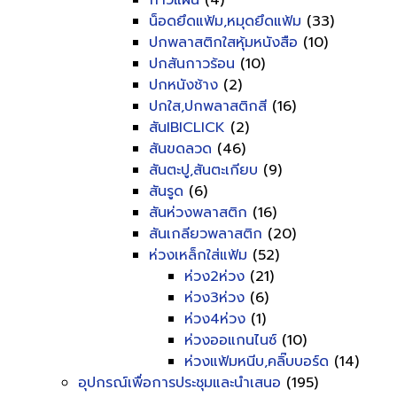
กาวแผ่น
(4)
น็อดยึดแฟ้ม,หมุดยึดแฟ้ม
(33)
ปกพลาสติกใสหุ้มหนังสือ
(10)
ปกสันกาวร้อน
(10)
ปกหนังช้าง
(2)
ปกใส,ปกพลาสติกสี
(16)
สันIBICLICK
(2)
สันขดลวด
(46)
สันตะปู,สันตะเกียบ
(9)
สันรูด
(6)
สันห่วงพลาสติก
(16)
สันเกลียวพลาสติก
(20)
ห่วงเหล็กใส่แฟ้ม
(52)
ห่วง2ห่วง
(21)
ห่วง3ห่วง
(6)
ห่วง4ห่วง
(1)
ห่วงออแกนไนซ์
(10)
ห่วงแฟ้มหนีบ,คลิ๊บบอร์ด
(14)
อุปกรณ์เพื่อการประชุมและนำเสนอ
(195)