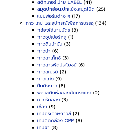
สติกเกอร์,ป้าย LABEL
(41)
สมุดปกอ่อน,ปกแข็ง,สมุดโน็ต
(25)
แบบฟอร์มต่าง ๆ
(17)
กาว เทป และอุปกรณ์เพื่อการบรรจุ
(134)
กล่องใส่นามบัตร
(3)
กาวซุปเปอร์กลู
(1)
กาวดินน้ำมัน
(3)
กาวน้ำ
(6)
กาวลาเท็กซ์
(3)
กาวสารพัดประโยชน์
(6)
กาวสเปรย์
(2)
กาวแท่ง
(9)
ปืนยิงกาว
(8)
พลาสติกห่อของกันกระแทก
(2)
ยางรัดของ
(3)
เชื่อก
(9)
เทปกระดาษกาวสี
(2)
เทปติดกล่อง OPP
(8)
เทปผ้า
(8)