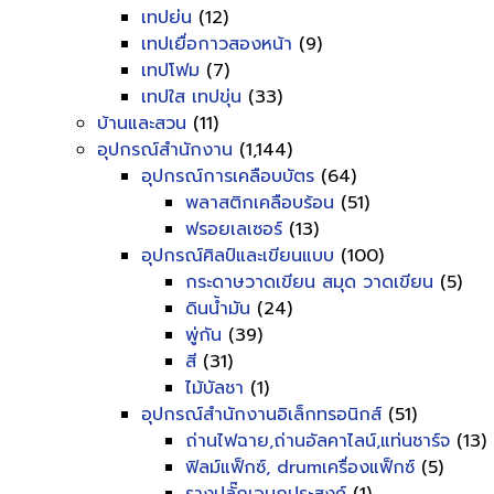
เทปย่น
(12)
เทปเยื่อกาวสองหน้า
(9)
เทปโฟม
(7)
เทปใส เทปขุ่น
(33)
บ้านและสวน
(11)
อุปกรณ์สำนักงาน
(1,144)
อุปกรณ์การเคลือบบัตร
(64)
พลาสติกเคลือบร้อน
(51)
ฟรอยเลเซอร์
(13)
อุปกรณ์ศิลป์และเขียนแบบ
(100)
กระดาษวาดเขียน สมุด วาดเขียน
(5)
ดินน้ำมัน
(24)
พู่กัน
(39)
สี
(31)
ไม้บัลชา
(1)
อุปกรณ์สำนักงานอิเล็กทรอนิกส์
(51)
ถ่านไฟฉาย,ถ่านอัลคาไลน์,แท่นชาร์จ
(13)
ฟิลม์แฟ็กซ์, drumเครื่องแฟ็กซ์
(5)