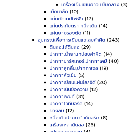
เครื่องเย็บแขนยาว เย็บกลาง
(3)
เบ็ดเตล็ด
(10)
แท่นตัดเทปไฟฟ้า
(17)
แท่นประทับตรา หมึกเติม
(14)
แผ่นยางรองตัด
(11)
อุปกรณ์เพื่อการเขียนและลบคำผิด
(243)
ดินสอ,ไส้ดินสอ
(29)
ปากกา,น้ำยา,เทปลบคำผิด
(14)
ปากกามาร์คเกอร์,ปากกาเคมี
(40)
ปากกาลูกลื่น,ปากกาเจล
(19)
ปากกาหัวเข็ม
(5)
ปากกาเขียนแผ่นใส/ซีดี
(20)
ปากกาเน้นข้อความ
(12)
ปากกาเพนท์
(31)
ปากกาไวท์บอร์ด
(14)
ยางลบ
(12)
หมึกเติมปากกาไวท์บอร์ด
(8)
เครื่องเหลาดินสอ
(26)