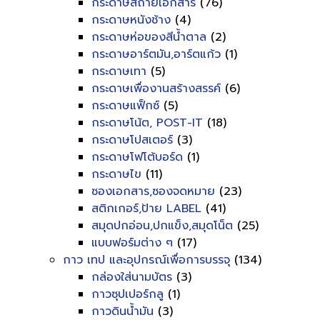
กระดาษสีถ่ายเอกสาร
(76)
กระดาษหนังช้าง
(4)
กระดาษห่อของสีน้ำตาล
(2)
กระดาษอาร์ตมัน,อาร์ตแก้ว
(1)
กระดาษเทา
(5)
กระดาษเพื่องานสร้างสรรค์
(6)
กระดาษแฟ็กซ์
(5)
กระดาษโน้ต, POST-IT
(18)
กระดาษโปสเตอร์
(3)
กระดาษโฟโต้บอร์ด
(1)
กระดาษไข
(11)
ซองเอกสาร,ซองจดหมาย
(23)
สติกเกอร์,ป้าย LABEL
(41)
สมุดปกอ่อน,ปกแข็ง,สมุดโน็ต
(25)
แบบฟอร์มต่าง ๆ
(17)
กาว เทป และอุปกรณ์เพื่อการบรรจุ
(134)
กล่องใส่นามบัตร
(3)
กาวซุปเปอร์กลู
(1)
กาวดินน้ำมัน
(3)