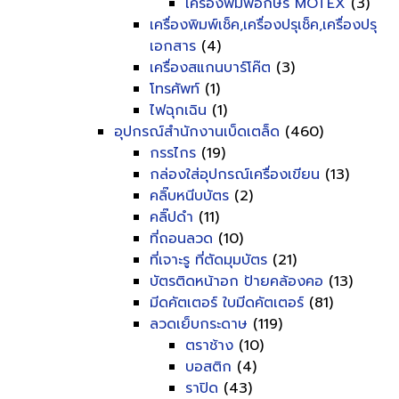
เครื่องพิมพ์อักษร MOTEX
(3)
เครื่องพิมพ์เช็ค,เครื่องปรุเช็ค,เครื่องปรุ
เอกสาร
(4)
เครื่องสแกนบาร์โค๊ต
(3)
โทรศัพท์
(1)
ไฟฉุกเฉิน
(1)
อุปกรณ์สำนักงานเบ็ดเตล็ด
(460)
กรรไกร
(19)
กล่องใส่อุปกรณ์เครื่องเขียน
(13)
คลิ๊บหนีบบัตร
(2)
คลิ๊ปดำ
(11)
ที่ถอนลวด
(10)
ที่เจาะรู ที่ตัดมุมบัตร
(21)
บัตรติดหน้าอก ป้ายคล้องคอ
(13)
มีดคัตเตอร์ ใบมีดคัตเตอร์
(81)
ลวดเย็บกระดาษ
(119)
ตราช้าง
(10)
บอสติก
(4)
ราปิด
(43)