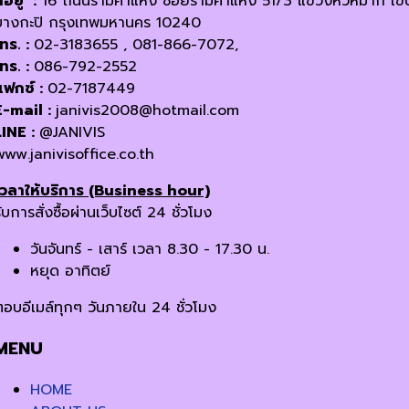
ี่อยู่ :
16 ถนนรามคำแหง ซอยรามคำแหง 51/3 แขวงหัวหมาก เข
บางกะปิ กรุงเทพมหานคร 10240
โทร. :
02-3183655 , 081-866-7072,
โทร. :
086-792-2552
แฟกซ์ :
02-7187449
E-mail :
janivis2008@hotmail.com
LINE :
@JANIVIS
www.janivisoffice.co.th
เวลาให้บริการ (Business hour)
ับการสั่งซื้อผ่านเว็บไซต์ 24 ชั่วโมง
วันจันทร์ - เสาร์ เวลา 8.30 - 17.30 น.
หยุด อาทิตย์
ตอบอีเมล์ทุกๆ วันภายใน 24 ชั่วโมง
MENU
HOME