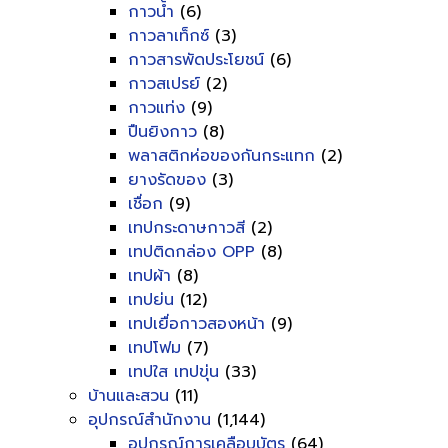
กาวน้ำ
(6)
กาวลาเท็กซ์
(3)
กาวสารพัดประโยชน์
(6)
กาวสเปรย์
(2)
กาวแท่ง
(9)
ปืนยิงกาว
(8)
พลาสติกห่อของกันกระแทก
(2)
ยางรัดของ
(3)
เชื่อก
(9)
เทปกระดาษกาวสี
(2)
เทปติดกล่อง OPP
(8)
เทปผ้า
(8)
เทปย่น
(12)
เทปเยื่อกาวสองหน้า
(9)
เทปโฟม
(7)
เทปใส เทปขุ่น
(33)
บ้านและสวน
(11)
อุปกรณ์สำนักงาน
(1,144)
อุปกรณ์การเคลือบบัตร
(64)