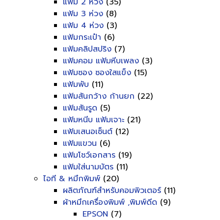
แฟ้ม 2 ห่วง
(35)
แฟ้ม 3 ห่วง
(8)
แฟ้ม 4 ห่วง
(3)
แฟ้มกระเป๋า
(6)
แฟ้มคลิปสปริง
(7)
แฟ้มคอม แฟ้มหีบเพลง
(3)
แฟ้มซอง ซองใสแข็ง
(15)
แฟ้มพับ
(11)
แฟ้มสันกว้าง ก้านยก
(22)
แฟ้มสันรูด
(5)
แฟ้มหนีบ แฟ้มเจาะ
(21)
แฟ้มเสนอเซ็นต์
(12)
แฟ้มแขวน
(6)
แฟ้มโชว์เอกสาร
(19)
แฟ้มใส่นามบัตร
(11)
ไอที & หมึกพิมพ์
(20)
ผลิตภัณฑ์สำหรับคอมพิวเตอร์
(11)
ผ้าหมึกเครื่องพิมพ์ ,พิมพ์ดีด
(9)
EPSON
(7)