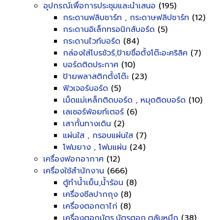
อุปกรณ์เพื่อการประชุมและนำเสนอ
(195)
กระดานฟลิบชาร์ท , กระดาษฟลิปชาร์ท
(12)
กระดานอิเล็กทรอนิกส์บอร์ด
(5)
กระดานไวท์บอร์ด
(84)
กล่องใส่โบรชัวร์,ป้ายชื่อตั้งโต๊ะอะคริลิค
(7)
บอร์ดติดประกาศ
(10)
ป้ายพลาสติกตั้งโต๊ะ
(23)
ฟิวเจอร์บอร์ด
(5)
เม็ดแม่เหล็กติดบอร์ด , หมุดติดบอร์ด
(10)
เลเซอร์พ้อยท์เตอร์
(6)
เสากั้นทางเดิน
(2)
แผ่นใส , กรอบแผ่นใส
(7)
โฟมยาง , โฟมแผ่น
(24)
เครื่องฟอกอากาศ
(12)
เครื่องใช้สำนักงาน
(666)
ตู้ทำน้ำเย็น,น้ำร้อน
(8)
เครื่องซีลปากถุง
(8)
เครื่องตอกตาไก่
(8)
เครื่องตอกบัตร,บัตรตอก,ตลับหมึก
(38)