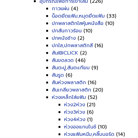
อุปกรณ์เพื่อการเข้าเล่ม
(226)
กาวแผ่น
(4)
น็อดยึดแฟ้ม,หมุดยึดแฟ้ม
(33)
ปกพลาสติกใสหุ้มหนังสือ
(10)
ปกสันกาวร้อน
(10)
ปกหนังช้าง
(2)
ปกใส,ปกพลาสติกสี
(16)
สันIBICLICK
(2)
สันขดลวด
(46)
สันตะปู,สันตะเกียบ
(9)
สันรูด
(6)
สันห่วงพลาสติก
(16)
สันเกลียวพลาสติก
(20)
ห่วงเหล็กใส่แฟ้ม
(52)
ห่วง2ห่วง
(21)
ห่วง3ห่วง
(6)
ห่วง4ห่วง
(1)
ห่วงออแกนไนซ์
(10)
ห่วงแฟ้มหนีบ,คลิ๊บบอร์ด
(14)