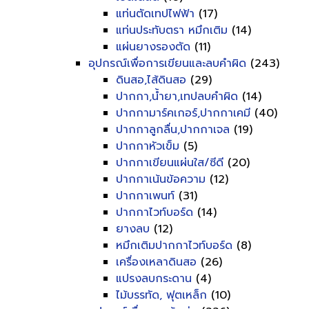
แท่นตัดเทปไฟฟ้า
(17)
แท่นประทับตรา หมึกเติม
(14)
แผ่นยางรองตัด
(11)
อุปกรณ์เพื่อการเขียนและลบคำผิด
(243)
ดินสอ,ไส้ดินสอ
(29)
ปากกา,น้ำยา,เทปลบคำผิด
(14)
ปากกามาร์คเกอร์,ปากกาเคมี
(40)
ปากกาลูกลื่น,ปากกาเจล
(19)
ปากกาหัวเข็ม
(5)
ปากกาเขียนแผ่นใส/ซีดี
(20)
ปากกาเน้นข้อความ
(12)
ปากกาเพนท์
(31)
ปากกาไวท์บอร์ด
(14)
ยางลบ
(12)
หมึกเติมปากกาไวท์บอร์ด
(8)
เครื่องเหลาดินสอ
(26)
แปรงลบกระดาน
(4)
ไม้บรรทัด, ฟุตเหล็ก
(10)