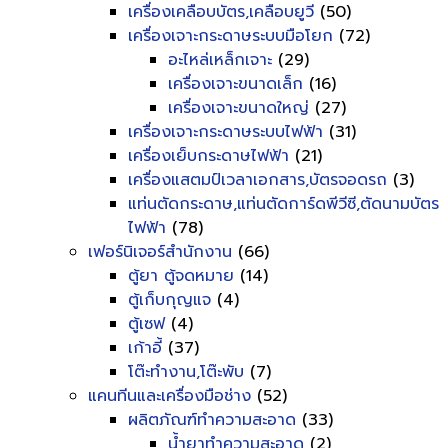
เครื่องเคลือบบัตร,เคลือบยูวี
(50)
เครื่องเจาะกระดาษระบบมือโยก
(72)
อะไหล่เหล็กเจาะ
(29)
เครื่องเจาะขนาดเล็ก
(16)
เครื่องเจาะขนาดใหญ่
(27)
เครื่องเจาะกระดาษระบบไฟฟ้า
(31)
เครื่องเย็บกระดาษไฟฟ้า
(21)
เครื่องแสตมป์เวลาเอกสาร,บัตรจอดรถ
(3)
แท่นตัดกระดาษ,แท่นตัดการ์ดพีวีซี,ตัดนามบัตร
ไฟฟ้า
(78)
เฟอร์นิเจอร์สำนักงาน
(66)
ตู้ยา ตู้จดหมาย
(14)
ตู้เก็บกุญแจ
(4)
ตู้เซฟ
(4)
เก้าอี้
(37)
โต๊ะทำงาน,โต๊ะพับ
(7)
แคนทีนและเครื่องมือช่าง
(52)
ผลิตภัณฑ์ทำความสะอาด
(33)
น้ำยาทำความสะอาด
(2)