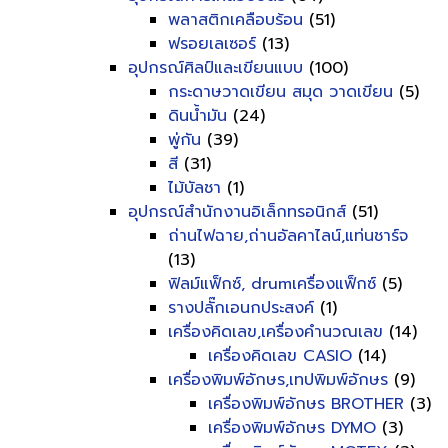
พลาสติกเคลือบร้อน
(51)
ฟรอยเลเซอร์
(13)
อุปกรณ์ศิลป์และเขียนแบบ
(100)
กระดาษวาดเขียน สมุด วาดเขียน
(5)
ดินน้ำมัน
(24)
พู่กัน
(39)
สี
(31)
ไม้บัลชา
(1)
อุปกรณ์สำนักงานอิเล็กทรอนิกส์
(51)
ถ่านไฟฉาย,ถ่านอัลคาไลน์,แท่นชาร์จ
(13)
ฟิลม์แฟ็กซ์, drumเครื่องแฟ็กซ์
(5)
รางปลั๊กเอนกประสงค์
(1)
เครื่องคิดเลข,เครื่องคำนวณเลข
(14)
เครื่องคิดเลข CASIO
(14)
เครื่องพิมพ์อักษร,เทปพิมพ์อักษร
(9)
เครื่องพิมพ์อักษร BROTHER
(3)
เครื่องพิมพ์อักษร DYMO
(3)