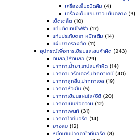
เครื่องเย็บชนิดคีม
(4)
เครื่องเย็บแขนยาว เย็บกลาง
(3)
เบ็ดเตล็ด
(10)
แท่นตัดเทปไฟฟ้า
(17)
แท่นประทับตรา หมึกเติม
(14)
แผ่นยางรองตัด
(11)
อุปกรณ์เพื่อการเขียนและลบคำผิด
(243)
ดินสอ,ไส้ดินสอ
(29)
ปากกา,น้ำยา,เทปลบคำผิด
(14)
ปากกามาร์คเกอร์,ปากกาเคมี
(40)
ปากกาลูกลื่น,ปากกาเจล
(19)
ปากกาหัวเข็ม
(5)
ปากกาเขียนแผ่นใส/ซีดี
(20)
ปากกาเน้นข้อความ
(12)
ปากกาเพนท์
(31)
ปากกาไวท์บอร์ด
(14)
ยางลบ
(12)
หมึกเติมปากกาไวท์บอร์ด
(8)