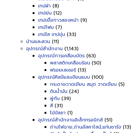
เทปผ้า
(8)
เทปย่น
(12)
เทปเยื่อกาวสองหน้า
(9)
เทปโฟม
(7)
เทปใส เทปขุ่น
(33)
บ้านและสวน
(11)
อุปกรณ์สำนักงาน
(1,143)
อุปกรณ์การเคลือบบัตร
(63)
พลาสติกเคลือบร้อน
(50)
ฟรอยเลเซอร์
(13)
อุปกรณ์ศิลป์และเขียนแบบ
(100)
กระดาษวาดเขียน สมุด วาดเขียน
(5)
ดินน้ำมัน
(24)
พู่กัน
(39)
สี
(31)
ไม้บัลชา
(1)
อุปกรณ์สำนักงานอิเล็กทรอนิกส์
(51)
ถ่านไฟฉาย,ถ่านอัลคาไลน์,แท่นชาร์จ
(13)