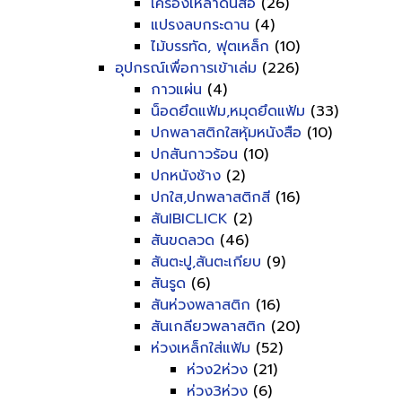
เครื่องเหลาดินสอ
(26)
แปรงลบกระดาน
(4)
ไม้บรรทัด, ฟุตเหล็ก
(10)
อุปกรณ์เพื่อการเข้าเล่ม
(226)
กาวแผ่น
(4)
น็อดยึดแฟ้ม,หมุดยึดแฟ้ม
(33)
ปกพลาสติกใสหุ้มหนังสือ
(10)
ปกสันกาวร้อน
(10)
ปกหนังช้าง
(2)
ปกใส,ปกพลาสติกสี
(16)
สันIBICLICK
(2)
สันขดลวด
(46)
สันตะปู,สันตะเกียบ
(9)
สันรูด
(6)
สันห่วงพลาสติก
(16)
สันเกลียวพลาสติก
(20)
ห่วงเหล็กใส่แฟ้ม
(52)
ห่วง2ห่วง
(21)
ห่วง3ห่วง
(6)