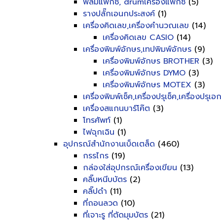
ฟิลม์แฟ็กซ์, drumเครื่องแฟ็กซ์
(5)
รางปลั๊กเอนกประสงค์
(1)
เครื่องคิดเลข,เครื่องคำนวณเลข
(14)
เครื่องคิดเลข CASIO
(14)
เครื่องพิมพ์อักษร,เทปพิมพ์อักษร
(9)
เครื่องพิมพ์อักษร BROTHER
(3)
เครื่องพิมพ์อักษร DYMO
(3)
เครื่องพิมพ์อักษร MOTEX
(3)
เครื่องพิมพ์เช็ค,เครื่องปรุเช็ค,เครื่องปรุเ
เครื่องสแกนบาร์โค๊ต
(3)
โทรศัพท์
(1)
ไฟฉุกเฉิน
(1)
อุปกรณ์สำนักงานเบ็ดเตล็ด
(460)
กรรไกร
(19)
กล่องใส่อุปกรณ์เครื่องเขียน
(13)
คลิ๊บหนีบบัตร
(2)
คลิ๊ปดำ
(11)
ที่ถอนลวด
(10)
ที่เจาะรู ที่ตัดมุมบัตร
(21)