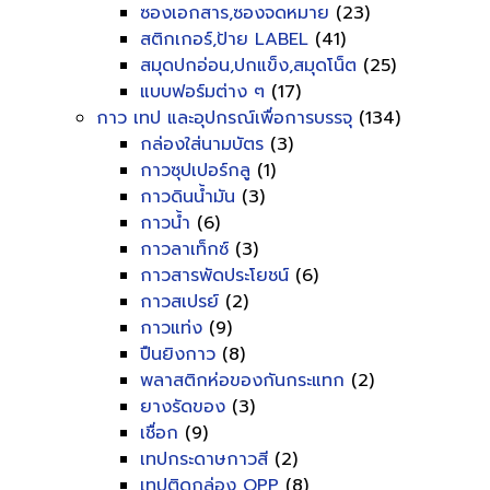
ซองเอกสาร,ซองจดหมาย
(23)
สติกเกอร์,ป้าย LABEL
(41)
สมุดปกอ่อน,ปกแข็ง,สมุดโน็ต
(25)
แบบฟอร์มต่าง ๆ
(17)
กาว เทป และอุปกรณ์เพื่อการบรรจุ
(134)
กล่องใส่นามบัตร
(3)
กาวซุปเปอร์กลู
(1)
กาวดินน้ำมัน
(3)
กาวน้ำ
(6)
กาวลาเท็กซ์
(3)
กาวสารพัดประโยชน์
(6)
กาวสเปรย์
(2)
กาวแท่ง
(9)
ปืนยิงกาว
(8)
พลาสติกห่อของกันกระแทก
(2)
ยางรัดของ
(3)
เชื่อก
(9)
เทปกระดาษกาวสี
(2)
เทปติดกล่อง OPP
(8)