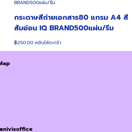
กระดาษสีถ่ายเอกสาร80 แกรม A4 สี
ส้มอ่อน IQ BRAND500แผ่น/รีม
฿
250.00
หยิบใส่ตะกร้า
Map
janivisoffice