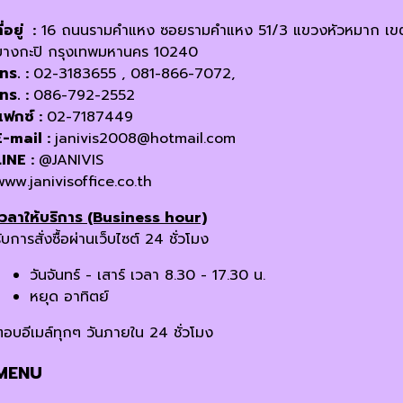
ี่อยู่ :
16 ถนนรามคำแหง ซอยรามคำแหง 51/3 แขวงหัวหมาก เข
บางกะปิ กรุงเทพมหานคร 10240
โทร. :
02-3183655 , 081-866-7072,
โทร. :
086-792-2552
แฟกซ์ :
02-7187449
E-mail :
janivis2008@hotmail.com
LINE :
@JANIVIS
www.janivisoffice.co.th
เวลาให้บริการ (Business hour)
ับการสั่งซื้อผ่านเว็บไซต์ 24 ชั่วโมง
วันจันทร์ - เสาร์ เวลา 8.30 - 17.30 น.
หยุด อาทิตย์
ตอบอีเมล์ทุกๆ วันภายใน 24 ชั่วโมง
MENU