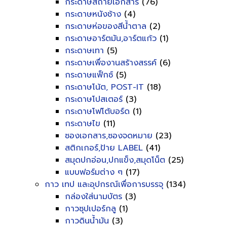
กระดาษสีถ่ายเอกสาร
(76)
กระดาษหนังช้าง
(4)
กระดาษห่อของสีน้ำตาล
(2)
กระดาษอาร์ตมัน,อาร์ตแก้ว
(1)
กระดาษเทา
(5)
กระดาษเพื่องานสร้างสรรค์
(6)
กระดาษแฟ็กซ์
(5)
กระดาษโน้ต, POST-IT
(18)
กระดาษโปสเตอร์
(3)
กระดาษโฟโต้บอร์ด
(1)
กระดาษไข
(11)
ซองเอกสาร,ซองจดหมาย
(23)
สติกเกอร์,ป้าย LABEL
(41)
สมุดปกอ่อน,ปกแข็ง,สมุดโน็ต
(25)
แบบฟอร์มต่าง ๆ
(17)
กาว เทป และอุปกรณ์เพื่อการบรรจุ
(134)
กล่องใส่นามบัตร
(3)
กาวซุปเปอร์กลู
(1)
กาวดินน้ำมัน
(3)