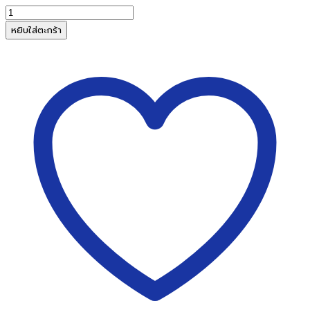
จำนวน
กระดาษ
หยิบใส่ตะกร้า
สี
ถ่าย
เอกสาร
ไอ
คิว
80
แกรม
A4
สี
ฟ้า
เข้ม
B3
ชิ้น