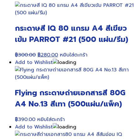
฿310.00.
฿280.00.
กระดาษสี IQ 80 แกรม A4 สีเขียว
เข้ม PARROT #21 (500 แผ่น/รีม)
Original
Current
฿
300.00
฿
280.00
หยิบใส่ตะกร้า
price
price
Add to Wishlist
was:
is:
฿300.00.
฿280.00.
Flying กระดาษถ่ายเอกสารสี 80G
A4 No.13 สีเทา (500แผ่น/แพ็ค)
฿
390.00
หยิบใส่ตะกร้า
Add to Wishlist