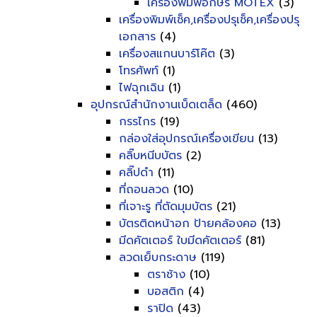
เครื่องพิมพ์อักษร MOTEX
(3)
เครื่องพิมพ์เช็ค,เครื่องปรุเช็ค,เครื่องปรุ
เอกสาร
(4)
เครื่องสแกนบาร์โค๊ต
(3)
โทรศัพท์
(1)
ไฟฉุกเฉิน
(1)
อุปกรณ์สำนักงานเบ็ดเตล็ด
(460)
กรรไกร
(19)
กล่องใส่อุปกรณ์เครื่องเขียน
(13)
คลิ๊บหนีบบัตร
(2)
คลิ๊ปดำ
(11)
ที่ถอนลวด
(10)
ที่เจาะรู ที่ตัดมุมบัตร
(21)
บัตรติดหน้าอก ป้ายคล้องคอ
(13)
มีดคัตเตอร์ ใบมีดคัตเตอร์
(81)
ลวดเย็บกระดาษ
(119)
ตราช้าง
(10)
บอสติก
(4)
ราปิด
(43)