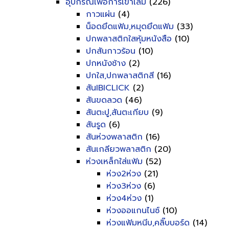
อุปกรณ์เพื่อการเข้าเล่ม
(226)
กาวแผ่น
(4)
น็อดยึดแฟ้ม,หมุดยึดแฟ้ม
(33)
ปกพลาสติกใสหุ้มหนังสือ
(10)
ปกสันกาวร้อน
(10)
ปกหนังช้าง
(2)
ปกใส,ปกพลาสติกสี
(16)
สันIBICLICK
(2)
สันขดลวด
(46)
สันตะปู,สันตะเกียบ
(9)
สันรูด
(6)
สันห่วงพลาสติก
(16)
สันเกลียวพลาสติก
(20)
ห่วงเหล็กใส่แฟ้ม
(52)
ห่วง2ห่วง
(21)
ห่วง3ห่วง
(6)
ห่วง4ห่วง
(1)
ห่วงออแกนไนซ์
(10)
ห่วงแฟ้มหนีบ,คลิ๊บบอร์ด
(14)