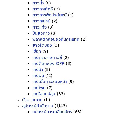
กาวน้ำ
(6)
กาวลาเท็กซ์
(3)
กาวสารพัดประโยชน์
(6)
กาวสเปรย์
(2)
กาวแท่ง
(9)
ปืนยิงกาว
(8)
พลาสติกห่อของกันกระแทก
(2)
ยางรัดของ
(3)
เชื่อก
(9)
เทปกระดาษกาวสี
(2)
เทปติดกล่อง OPP
(8)
เทปผ้า
(8)
เทปย่น
(12)
เทปเยื่อกาวสองหน้า
(9)
เทปโฟม
(7)
เทปใส เทปขุ่น
(33)
บ้านและสวน
(11)
อุปกรณ์สำนักงาน
(1,143)
อุปกรณ์การเคลือบบัตร
(63)