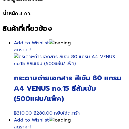
น้ำหนัก
3 กก.
สินค้าที่เกี่ยวข้อง
Add to Wishlist
ลดราคา!
กระดาษถ่ายเอกสาร สีเข้ม 80 แกรม
A4 VENUS no.15 สีส้มเข้ม
(500แผ่น/แพ็ค)
Original
Current
฿
310.00
฿
280.00
หยิบใส่ตะกร้า
price
price
Add to Wishlist
was:
is:
ลดราคา!