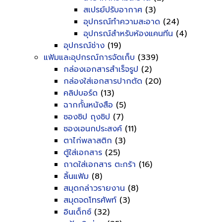
สเปรย์ปรับอากาศ
(3)
อุปกรณ์ทำความสะอาด
(24)
อุปกรณ์สำหรับห้องแคนทีน
(4)
อุปกรณ์ช่าง
(19)
แฟ้มและอุปกรณ์การจัดเก็บ
(339)
กล่องเอกสารสำเร็จรูป
(2)
กล่องใส่เอกสารปากตัด
(20)
คลิปบอร์ด
(13)
ฉากกั้นหนังสือ
(5)
ซองซิป ถุงซิป
(7)
ซองเอนกประสงค์
(11)
ตาไก่พลาสติก
(3)
ตู้ใส่เอกสาร
(25)
ถาดใส่เอกสาร ตะกร้า
(16)
ลิ้นแฟ้ม
(8)
สมุดกล่าวรายงาน
(8)
สมุดจดโทรศัพท์
(3)
อินเด็กซ์
(32)