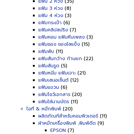
แฟ้ม 2 ห่วง
(35)
แฟ้ม 3 ห่วง
(8)
แฟ้ม 4 ห่วง
(3)
แฟ้มกระเป๋า
(6)
แฟ้มคลิปสปริง
(7)
แฟ้มคอม แฟ้มหีบเพลง
(3)
แฟ้มซอง ซองใสแข็ง
(15)
แฟ้มพับ
(11)
แฟ้มสันกว้าง ก้านยก
(22)
แฟ้มสันรูด
(5)
แฟ้มหนีบ แฟ้มเจาะ
(21)
แฟ้มเสนอเซ็นต์
(12)
แฟ้มแขวน
(6)
แฟ้มโชว์เอกสาร
(20)
แฟ้มใส่นามบัตร
(11)
ไอที & หมึกพิมพ์
(20)
ผลิตภัณฑ์สำหรับคอมพิวเตอร์
(11)
ผ้าหมึกเครื่องพิมพ์ ,พิมพ์ดีด
(9)
EPSON
(7)