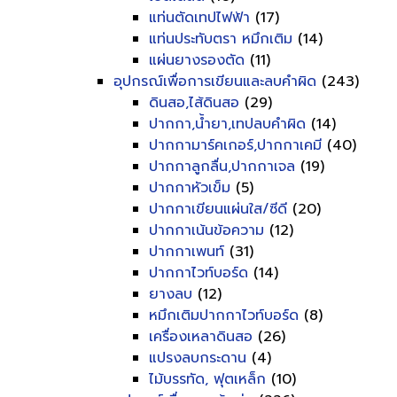
แท่นตัดเทปไฟฟ้า
(17)
แท่นประทับตรา หมึกเติม
(14)
แผ่นยางรองตัด
(11)
อุปกรณ์เพื่อการเขียนและลบคำผิด
(243)
ดินสอ,ไส้ดินสอ
(29)
ปากกา,น้ำยา,เทปลบคำผิด
(14)
ปากกามาร์คเกอร์,ปากกาเคมี
(40)
ปากกาลูกลื่น,ปากกาเจล
(19)
ปากกาหัวเข็ม
(5)
ปากกาเขียนแผ่นใส/ซีดี
(20)
ปากกาเน้นข้อความ
(12)
ปากกาเพนท์
(31)
ปากกาไวท์บอร์ด
(14)
ยางลบ
(12)
หมึกเติมปากกาไวท์บอร์ด
(8)
เครื่องเหลาดินสอ
(26)
แปรงลบกระดาน
(4)
ไม้บรรทัด, ฟุตเหล็ก
(10)