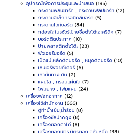
อุปกรณ์เพื่อการประชุมและนำเสนอ
(195)
กระดานฟลิบชาร์ท , กระดาษฟลิปชาร์ท
(12)
กระดานอิเล็กทรอนิกส์บอร์ด
(5)
กระดานไวท์บอร์ด
(84)
กล่องใส่โบรชัวร์,ป้ายชื่อตั้งโต๊ะอะคริลิค
(7)
บอร์ดติดประกาศ
(10)
ป้ายพลาสติกตั้งโต๊ะ
(23)
ฟิวเจอร์บอร์ด
(5)
เม็ดแม่เหล็กติดบอร์ด , หมุดติดบอร์ด
(10)
เลเซอร์พ้อยท์เตอร์
(6)
เสากั้นทางเดิน
(2)
แผ่นใส , กรอบแผ่นใส
(7)
โฟมยาง , โฟมแผ่น
(24)
เครื่องฟอกอากาศ
(12)
เครื่องใช้สำนักงาน
(666)
ตู้ทำน้ำเย็น,น้ำร้อน
(8)
เครื่องซีลปากถุง
(8)
เครื่องตอกตาไก่
(8)
เครื่องตอกบัตร,บัตรตอก,ตลับหมึก
(38)