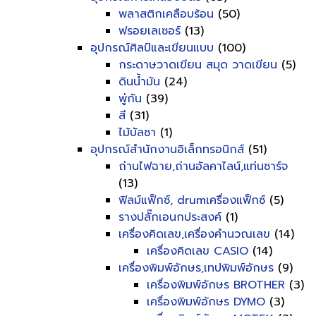
พลาสติกเคลือบร้อน
(50)
ฟรอยเลเซอร์
(13)
อุปกรณ์ศิลป์และเขียนแบบ
(100)
กระดาษวาดเขียน สมุด วาดเขียน
(5)
ดินน้ำมัน
(24)
พู่กัน
(39)
สี
(31)
ไม้บัลชา
(1)
อุปกรณ์สำนักงานอิเล็กทรอนิกส์
(51)
ถ่านไฟฉาย,ถ่านอัลคาไลน์,แท่นชาร์จ
(13)
ฟิลม์แฟ็กซ์, drumเครื่องแฟ็กซ์
(5)
รางปลั๊กเอนกประสงค์
(1)
เครื่องคิดเลข,เครื่องคำนวณเลข
(14)
เครื่องคิดเลข CASIO
(14)
เครื่องพิมพ์อักษร,เทปพิมพ์อักษร
(9)
เครื่องพิมพ์อักษร BROTHER
(3)
เครื่องพิมพ์อักษร DYMO
(3)