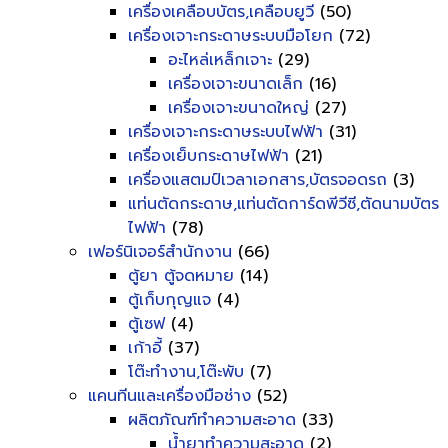
เครื่องเคลือบบัตร,เคลือบยูวี
(50)
เครื่องเจาะกระดาษระบบมือโยก
(72)
อะไหล่เหล็กเจาะ
(29)
เครื่องเจาะขนาดเล็ก
(16)
เครื่องเจาะขนาดใหญ่
(27)
เครื่องเจาะกระดาษระบบไฟฟ้า
(31)
เครื่องเย็บกระดาษไฟฟ้า
(21)
เครื่องแสตมป์เวลาเอกสาร,บัตรจอดรถ
(3)
แท่นตัดกระดาษ,แท่นตัดการ์ดพีวีซี,ตัดนามบัตร
ไฟฟ้า
(78)
เฟอร์นิเจอร์สำนักงาน
(66)
ตู้ยา ตู้จดหมาย
(14)
ตู้เก็บกุญแจ
(4)
ตู้เซฟ
(4)
เก้าอี้
(37)
โต๊ะทำงาน,โต๊ะพับ
(7)
แคนทีนและเครื่องมือช่าง
(52)
ผลิตภัณฑ์ทำความสะอาด
(33)
น้ำยาทำความสะอาด
(2)