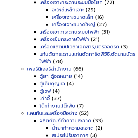
เครื่องเจาะกระดาษระบบมือโยก
(72)
อะไหล่เหล็กเจาะ
(29)
เครื่องเจาะขนาดเล็ก
(16)
เครื่องเจาะขนาดใหญ่
(27)
เครื่องเจาะกระดาษระบบไฟฟ้า
(31)
เครื่องเย็บกระดาษไฟฟ้า
(21)
เครื่องแสตมป์เวลาเอกสาร,บัตรจอดรถ
(3)
แท่นตัดกระดาษ,แท่นตัดการ์ดพีวีซี,ตัดนามบัตร
ไฟฟ้า
(78)
เฟอร์นิเจอร์สำนักงาน
(66)
ตู้ยา ตู้จดหมาย
(14)
ตู้เก็บกุญแจ
(4)
ตู้เซฟ
(4)
เก้าอี้
(37)
โต๊ะทำงาน,โต๊ะพับ
(7)
แคนทีนและเครื่องมือช่าง
(52)
ผลิตภัณฑ์ทำความสะอาด
(33)
น้ำยาทำความสะอาด
(2)
สเปรย์ปรับอากาศ
(3)