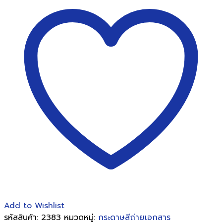
สี
สี
ส้ม
นีออน
80
แกรม
A4
(Neon
colour
paper)
No.19
ชิ้น
Add to Wishlist
รหัสสินค้า:
2383
หมวดหมู่:
กระดาษสีถ่ายเอกสาร