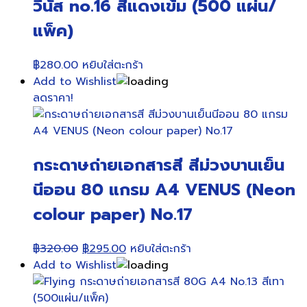
วีนัส no.16 สีแดงเข้ม (500 แผ่น/
แพ็ค)
฿
280.00
หยิบใส่ตะกร้า
Add to Wishlist
ลดราคา!
กระดาษถ่ายเอกสารสี สีม่วงบานเย็น
นีออน 80 แกรม A4 VENUS (Neon
colour paper) No.17
Original
Current
฿
320.00
฿
295.00
หยิบใส่ตะกร้า
price
price
Add to Wishlist
was:
is:
฿320.00.
฿295.00.