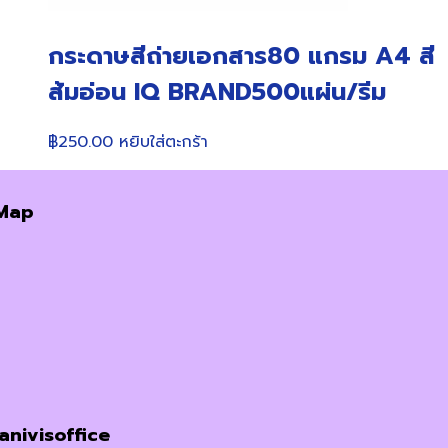
กระดาษสีถ่ายเอกสาร80 แกรม A4 สี
ส้มอ่อน IQ BRAND500แผ่น/รีม
฿
250.00
หยิบใส่ตะกร้า
Map
janivisoffice