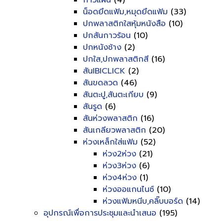
กาวแผ่น
(4)
น็อดยึดแฟ้ม,หมุดยึดแฟ้ม
(33)
ปกพลาสติกใสหุ้มหนังสือ
(10)
ปกสันกาวร้อน
(10)
ปกหนังช้าง
(2)
ปกใส,ปกพลาสติกสี
(16)
สันIBICLICK
(2)
สันขดลวด
(46)
สันตะปู,สันตะเกียบ
(9)
สันรูด
(6)
สันห่วงพลาสติก
(16)
สันเกลียวพลาสติก
(20)
ห่วงเหล็กใส่แฟ้ม
(52)
ห่วง2ห่วง
(21)
ห่วง3ห่วง
(6)
ห่วง4ห่วง
(1)
ห่วงออแกนไนซ์
(10)
ห่วงแฟ้มหนีบ,คลิ๊บบอร์ด
(14)
อุปกรณ์เพื่อการประชุมและนำเสนอ
(195)