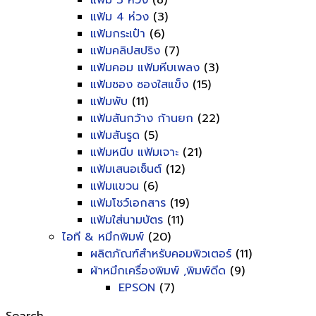
แฟ้ม 3 ห่วง
(8)
แฟ้ม 4 ห่วง
(3)
แฟ้มกระเป๋า
(6)
แฟ้มคลิปสปริง
(7)
แฟ้มคอม แฟ้มหีบเพลง
(3)
แฟ้มซอง ซองใสแข็ง
(15)
แฟ้มพับ
(11)
แฟ้มสันกว้าง ก้านยก
(22)
แฟ้มสันรูด
(5)
แฟ้มหนีบ แฟ้มเจาะ
(21)
แฟ้มเสนอเซ็นต์
(12)
แฟ้มแขวน
(6)
แฟ้มโชว์เอกสาร
(19)
แฟ้มใส่นามบัตร
(11)
ไอที & หมึกพิมพ์
(20)
ผลิตภัณฑ์สำหรับคอมพิวเตอร์
(11)
ผ้าหมึกเครื่องพิมพ์ ,พิมพ์ดีด
(9)
EPSON
(7)