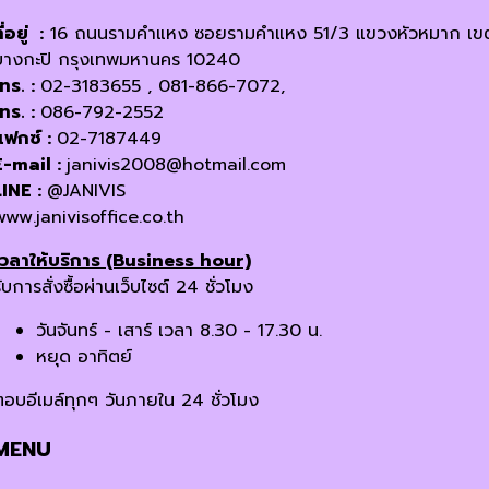
ี่อยู่ :
16 ถนนรามคำแหง ซอยรามคำแหง 51/3 แขวงหัวหมาก เข
บางกะปิ กรุงเทพมหานคร 10240
โทร. :
02-3183655 , 081-866-7072,
โทร. :
086-792-2552
แฟกซ์ :
02-7187449
E-mail :
janivis2008@hotmail.com
LINE :
@JANIVIS
www.janivisoffice.co.th
เวลาให้บริการ (Business hour)
ับการสั่งซื้อผ่านเว็บไซต์ 24 ชั่วโมง
วันจันทร์ - เสาร์ เวลา 8.30 - 17.30 น.
หยุด อาทิตย์
ตอบอีเมล์ทุกๆ วันภายใน 24 ชั่วโมง
MENU