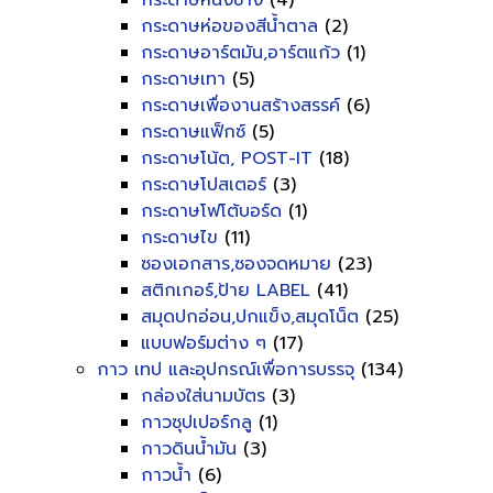
กระดาษหนังช้าง
(4)
กระดาษห่อของสีน้ำตาล
(2)
กระดาษอาร์ตมัน,อาร์ตแก้ว
(1)
กระดาษเทา
(5)
กระดาษเพื่องานสร้างสรรค์
(6)
กระดาษแฟ็กซ์
(5)
กระดาษโน้ต, POST-IT
(18)
กระดาษโปสเตอร์
(3)
กระดาษโฟโต้บอร์ด
(1)
กระดาษไข
(11)
ซองเอกสาร,ซองจดหมาย
(23)
สติกเกอร์,ป้าย LABEL
(41)
สมุดปกอ่อน,ปกแข็ง,สมุดโน็ต
(25)
แบบฟอร์มต่าง ๆ
(17)
กาว เทป และอุปกรณ์เพื่อการบรรจุ
(134)
กล่องใส่นามบัตร
(3)
กาวซุปเปอร์กลู
(1)
กาวดินน้ำมัน
(3)
กาวน้ำ
(6)