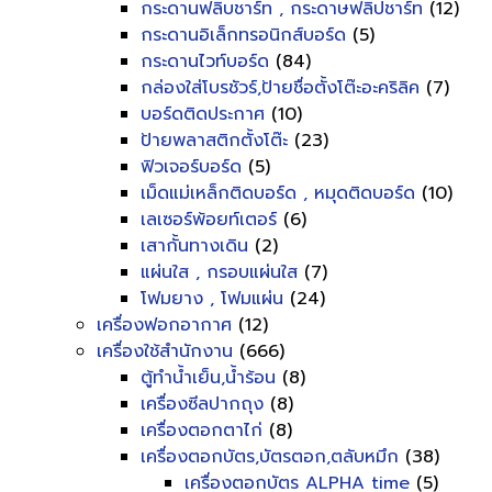
กระดานฟลิบชาร์ท , กระดาษฟลิปชาร์ท
(12)
กระดานอิเล็กทรอนิกส์บอร์ด
(5)
กระดานไวท์บอร์ด
(84)
กล่องใส่โบรชัวร์,ป้ายชื่อตั้งโต๊ะอะคริลิค
(7)
บอร์ดติดประกาศ
(10)
ป้ายพลาสติกตั้งโต๊ะ
(23)
ฟิวเจอร์บอร์ด
(5)
เม็ดแม่เหล็กติดบอร์ด , หมุดติดบอร์ด
(10)
เลเซอร์พ้อยท์เตอร์
(6)
เสากั้นทางเดิน
(2)
แผ่นใส , กรอบแผ่นใส
(7)
โฟมยาง , โฟมแผ่น
(24)
เครื่องฟอกอากาศ
(12)
เครื่องใช้สำนักงาน
(666)
ตู้ทำน้ำเย็น,น้ำร้อน
(8)
เครื่องซีลปากถุง
(8)
เครื่องตอกตาไก่
(8)
เครื่องตอกบัตร,บัตรตอก,ตลับหมึก
(38)
เครื่องตอกบัตร ALPHA time
(5)