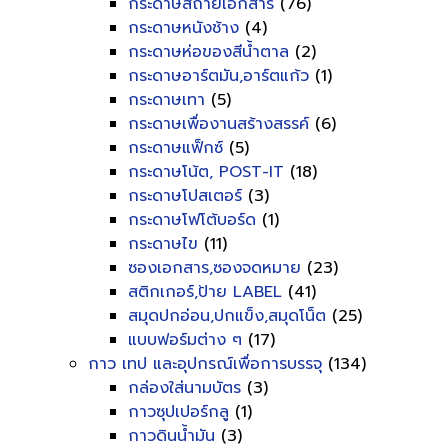
กระดาษสีถ่ายเอกสาร
(76)
กระดาษหนังช้าง
(4)
กระดาษห่อของสีน้ำตาล
(2)
กระดาษอาร์ตมัน,อาร์ตแก้ว
(1)
กระดาษเทา
(5)
กระดาษเพื่องานสร้างสรรค์
(6)
กระดาษแฟ็กซ์
(5)
กระดาษโน้ต, POST-IT
(18)
กระดาษโปสเตอร์
(3)
กระดาษโฟโต้บอร์ด
(1)
กระดาษไข
(11)
ซองเอกสาร,ซองจดหมาย
(23)
สติกเกอร์,ป้าย LABEL
(41)
สมุดปกอ่อน,ปกแข็ง,สมุดโน็ต
(25)
แบบฟอร์มต่าง ๆ
(17)
กาว เทป และอุปกรณ์เพื่อการบรรจุ
(134)
กล่องใส่นามบัตร
(3)
กาวซุปเปอร์กลู
(1)
กาวดินน้ำมัน
(3)