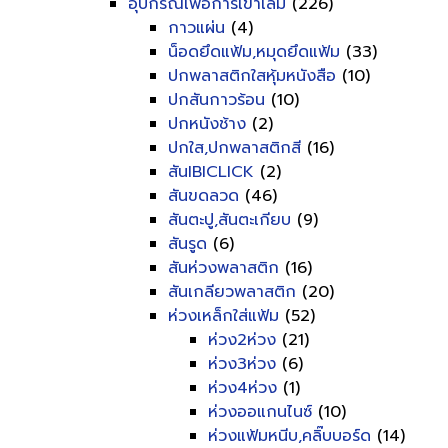
อุปกรณ์เพื่อการเข้าเล่ม
(226)
กาวแผ่น
(4)
น็อดยึดแฟ้ม,หมุดยึดแฟ้ม
(33)
ปกพลาสติกใสหุ้มหนังสือ
(10)
ปกสันกาวร้อน
(10)
ปกหนังช้าง
(2)
ปกใส,ปกพลาสติกสี
(16)
สันIBICLICK
(2)
สันขดลวด
(46)
สันตะปู,สันตะเกียบ
(9)
สันรูด
(6)
สันห่วงพลาสติก
(16)
สันเกลียวพลาสติก
(20)
ห่วงเหล็กใส่แฟ้ม
(52)
ห่วง2ห่วง
(21)
ห่วง3ห่วง
(6)
ห่วง4ห่วง
(1)
ห่วงออแกนไนซ์
(10)
ห่วงแฟ้มหนีบ,คลิ๊บบอร์ด
(14)