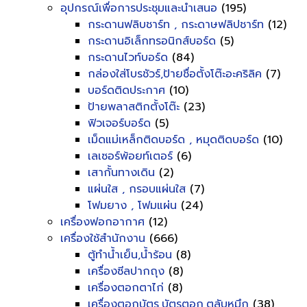
อุปกรณ์เพื่อการประชุมและนำเสนอ
(195)
กระดานฟลิบชาร์ท , กระดาษฟลิปชาร์ท
(12)
กระดานอิเล็กทรอนิกส์บอร์ด
(5)
กระดานไวท์บอร์ด
(84)
กล่องใส่โบรชัวร์,ป้ายชื่อตั้งโต๊ะอะคริลิค
(7)
บอร์ดติดประกาศ
(10)
ป้ายพลาสติกตั้งโต๊ะ
(23)
ฟิวเจอร์บอร์ด
(5)
เม็ดแม่เหล็กติดบอร์ด , หมุดติดบอร์ด
(10)
เลเซอร์พ้อยท์เตอร์
(6)
เสากั้นทางเดิน
(2)
แผ่นใส , กรอบแผ่นใส
(7)
โฟมยาง , โฟมแผ่น
(24)
เครื่องฟอกอากาศ
(12)
เครื่องใช้สำนักงาน
(666)
ตู้ทำน้ำเย็น,น้ำร้อน
(8)
เครื่องซีลปากถุง
(8)
เครื่องตอกตาไก่
(8)
เครื่องตอกบัตร,บัตรตอก,ตลับหมึก
(38)