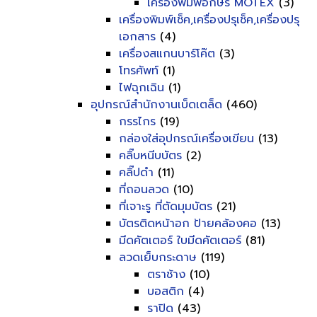
เครื่องพิมพ์อักษร MOTEX
(3)
เครื่องพิมพ์เช็ค,เครื่องปรุเช็ค,เครื่องปรุ
เอกสาร
(4)
เครื่องสแกนบาร์โค๊ต
(3)
โทรศัพท์
(1)
ไฟฉุกเฉิน
(1)
อุปกรณ์สำนักงานเบ็ดเตล็ด
(460)
กรรไกร
(19)
กล่องใส่อุปกรณ์เครื่องเขียน
(13)
คลิ๊บหนีบบัตร
(2)
คลิ๊ปดำ
(11)
ที่ถอนลวด
(10)
ที่เจาะรู ที่ตัดมุมบัตร
(21)
บัตรติดหน้าอก ป้ายคล้องคอ
(13)
มีดคัตเตอร์ ใบมีดคัตเตอร์
(81)
ลวดเย็บกระดาษ
(119)
ตราช้าง
(10)
บอสติก
(4)
ราปิด
(43)