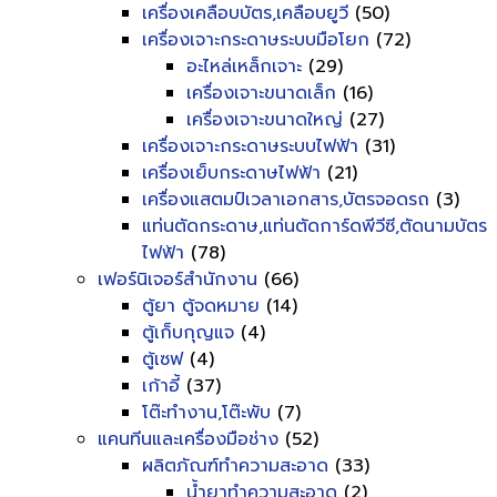
เครื่องเคลือบบัตร,เคลือบยูวี
(50)
เครื่องเจาะกระดาษระบบมือโยก
(72)
อะไหล่เหล็กเจาะ
(29)
เครื่องเจาะขนาดเล็ก
(16)
เครื่องเจาะขนาดใหญ่
(27)
เครื่องเจาะกระดาษระบบไฟฟ้า
(31)
เครื่องเย็บกระดาษไฟฟ้า
(21)
เครื่องแสตมป์เวลาเอกสาร,บัตรจอดรถ
(3)
แท่นตัดกระดาษ,แท่นตัดการ์ดพีวีซี,ตัดนามบัตร
ไฟฟ้า
(78)
เฟอร์นิเจอร์สำนักงาน
(66)
ตู้ยา ตู้จดหมาย
(14)
ตู้เก็บกุญแจ
(4)
ตู้เซฟ
(4)
เก้าอี้
(37)
โต๊ะทำงาน,โต๊ะพับ
(7)
แคนทีนและเครื่องมือช่าง
(52)
ผลิตภัณฑ์ทำความสะอาด
(33)
น้ำยาทำความสะอาด
(2)