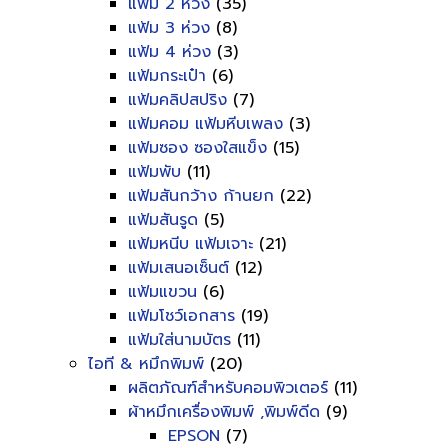
แฟ้ม 2 ห่วง
(35)
แฟ้ม 3 ห่วง
(8)
แฟ้ม 4 ห่วง
(3)
แฟ้มกระเป๋า
(6)
แฟ้มคลิปสปริง
(7)
แฟ้มคอม แฟ้มหีบเพลง
(3)
แฟ้มซอง ซองใสแข็ง
(15)
แฟ้มพับ
(11)
แฟ้มสันกว้าง ก้านยก
(22)
แฟ้มสันรูด
(5)
แฟ้มหนีบ แฟ้มเจาะ
(21)
แฟ้มเสนอเซ็นต์
(12)
แฟ้มแขวน
(6)
แฟ้มโชว์เอกสาร
(19)
แฟ้มใส่นามบัตร
(11)
ไอที & หมึกพิมพ์
(20)
ผลิตภัณฑ์สำหรับคอมพิวเตอร์
(11)
ผ้าหมึกเครื่องพิมพ์ ,พิมพ์ดีด
(9)
EPSON
(7)