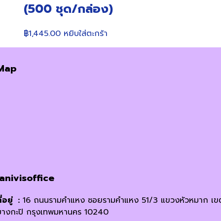
(500 ชุด/กล่อง)
฿
1,445.00
หยิบใส่ตะกร้า
Map
janivisoffice
ี่อยู่ :
16 ถนนรามคำแหง ซอยรามคำแหง 51/3 แขวงหัวหมาก เข
บางกะปิ กรุงเทพมหานคร 10240