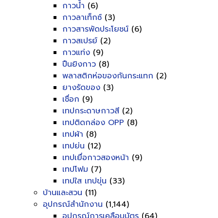
กาวน้ำ
(6)
กาวลาเท็กซ์
(3)
กาวสารพัดประโยชน์
(6)
กาวสเปรย์
(2)
กาวแท่ง
(9)
ปืนยิงกาว
(8)
พลาสติกห่อของกันกระแทก
(2)
ยางรัดของ
(3)
เชื่อก
(9)
เทปกระดาษกาวสี
(2)
เทปติดกล่อง OPP
(8)
เทปผ้า
(8)
เทปย่น
(12)
เทปเยื่อกาวสองหน้า
(9)
เทปโฟม
(7)
เทปใส เทปขุ่น
(33)
บ้านและสวน
(11)
อุปกรณ์สำนักงาน
(1,144)
อุปกรณ์การเคลือบบัตร
(64)