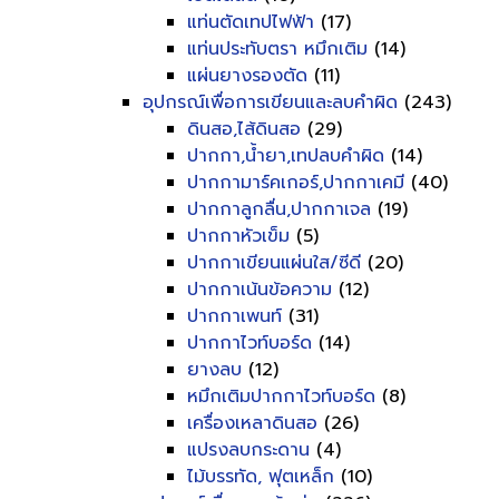
แท่นตัดเทปไฟฟ้า
(17)
แท่นประทับตรา หมึกเติม
(14)
แผ่นยางรองตัด
(11)
อุปกรณ์เพื่อการเขียนและลบคำผิด
(243)
ดินสอ,ไส้ดินสอ
(29)
ปากกา,น้ำยา,เทปลบคำผิด
(14)
ปากกามาร์คเกอร์,ปากกาเคมี
(40)
ปากกาลูกลื่น,ปากกาเจล
(19)
ปากกาหัวเข็ม
(5)
ปากกาเขียนแผ่นใส/ซีดี
(20)
ปากกาเน้นข้อความ
(12)
ปากกาเพนท์
(31)
ปากกาไวท์บอร์ด
(14)
ยางลบ
(12)
หมึกเติมปากกาไวท์บอร์ด
(8)
เครื่องเหลาดินสอ
(26)
แปรงลบกระดาน
(4)
ไม้บรรทัด, ฟุตเหล็ก
(10)