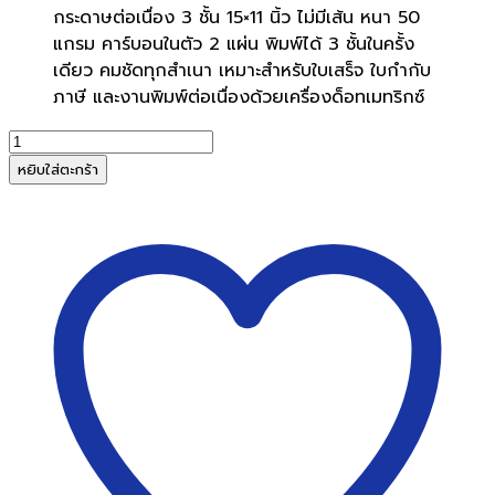
กระดาษต่อเนื่อง 3 ชั้น 15×11 นิ้ว ไม่มีเส้น หนา 50
แกรม คาร์บอนในตัว 2 แผ่น พิมพ์ได้ 3 ชั้นในครั้ง
เดียว คมชัดทุกสำเนา เหมาะสำหรับใบเสร็จ ใบกำกับ
ภาษี และงานพิมพ์ต่อเนื่องด้วยเครื่องด็อทเมทริกซ์
จำนวน
กระดาษ
หยิบใส่ตะกร้า
ต่อ
เนื่อง
15x11
นิ้ว
3
ชั้น
(500
ชุด/
กล่อง)
ชิ้น