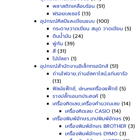
พลาสติกเคลือบร้อน
(51)
ฟรอยเลเซอร์
(13)
อุปกรณ์ศิลป์และเขียนแบบ
(100)
กระดาษวาดเขียน สมุด วาดเขียน
(5)
ดินน้ำมัน
(24)
พู่กัน
(39)
สี
(31)
ไม้บัลชา
(1)
อุปกรณ์สำนักงานอิเล็กทรอนิกส์
(51)
ถ่านไฟฉาย,ถ่านอัลคาไลน์,แท่นชาร์จ
(13)
ฟิลม์แฟ็กซ์, drumเครื่องแฟ็กซ์
(5)
รางปลั๊กเอนกประสงค์
(1)
เครื่องคิดเลข,เครื่องคำนวณเลข
(14)
เครื่องคิดเลข CASIO
(14)
เครื่องพิมพ์อักษร,เทปพิมพ์อักษร
(9)
เครื่องพิมพ์อักษร BROTHER
(3)
เครื่องพิมพ์อักษร DYMO
(3)