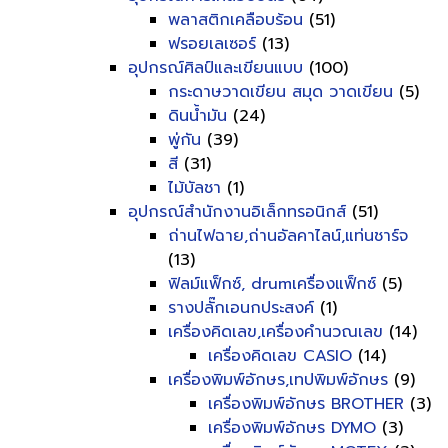
พลาสติกเคลือบร้อน
(51)
ฟรอยเลเซอร์
(13)
อุปกรณ์ศิลป์และเขียนแบบ
(100)
กระดาษวาดเขียน สมุด วาดเขียน
(5)
ดินน้ำมัน
(24)
พู่กัน
(39)
สี
(31)
ไม้บัลชา
(1)
อุปกรณ์สำนักงานอิเล็กทรอนิกส์
(51)
ถ่านไฟฉาย,ถ่านอัลคาไลน์,แท่นชาร์จ
(13)
ฟิลม์แฟ็กซ์, drumเครื่องแฟ็กซ์
(5)
รางปลั๊กเอนกประสงค์
(1)
เครื่องคิดเลข,เครื่องคำนวณเลข
(14)
เครื่องคิดเลข CASIO
(14)
เครื่องพิมพ์อักษร,เทปพิมพ์อักษร
(9)
เครื่องพิมพ์อักษร BROTHER
(3)
เครื่องพิมพ์อักษร DYMO
(3)