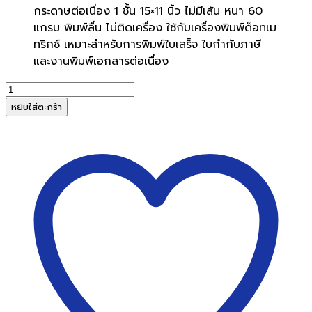
กระดาษต่อเนื่อง 1 ชั้น 15×11 นิ้ว ไม่มีเส้น หนา 60
แกรม พิมพ์ลื่น ไม่ติดเครื่อง ใช้กับเครื่องพิมพ์ด็อทเม
ทริกซ์ เหมาะสำหรับการพิมพ์ใบเสร็จ ใบกำกับภาษี
และงานพิมพ์เอกสารต่อเนื่อง
จำนวน
กระดาษ
หยิบใส่ตะกร้า
ต่อ
เนื่อง
15x11
นิ้ว
1
ชั้น
(2,000
แผ่น/
กล่อง)
ชิ้น