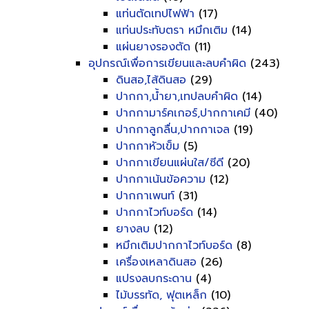
แท่นตัดเทปไฟฟ้า
(17)
แท่นประทับตรา หมึกเติม
(14)
แผ่นยางรองตัด
(11)
อุปกรณ์เพื่อการเขียนและลบคำผิด
(243)
ดินสอ,ไส้ดินสอ
(29)
ปากกา,น้ำยา,เทปลบคำผิด
(14)
ปากกามาร์คเกอร์,ปากกาเคมี
(40)
ปากกาลูกลื่น,ปากกาเจล
(19)
ปากกาหัวเข็ม
(5)
ปากกาเขียนแผ่นใส/ซีดี
(20)
ปากกาเน้นข้อความ
(12)
ปากกาเพนท์
(31)
ปากกาไวท์บอร์ด
(14)
ยางลบ
(12)
หมึกเติมปากกาไวท์บอร์ด
(8)
เครื่องเหลาดินสอ
(26)
แปรงลบกระดาน
(4)
ไม้บรรทัด, ฟุตเหล็ก
(10)