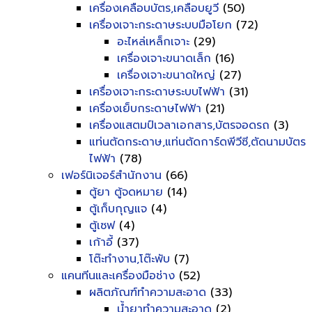
เครื่องเคลือบบัตร,เคลือบยูวี
(50)
เครื่องเจาะกระดาษระบบมือโยก
(72)
อะไหล่เหล็กเจาะ
(29)
เครื่องเจาะขนาดเล็ก
(16)
เครื่องเจาะขนาดใหญ่
(27)
เครื่องเจาะกระดาษระบบไฟฟ้า
(31)
เครื่องเย็บกระดาษไฟฟ้า
(21)
เครื่องแสตมป์เวลาเอกสาร,บัตรจอดรถ
(3)
แท่นตัดกระดาษ,แท่นตัดการ์ดพีวีซี,ตัดนามบัตร
ไฟฟ้า
(78)
เฟอร์นิเจอร์สำนักงาน
(66)
ตู้ยา ตู้จดหมาย
(14)
ตู้เก็บกุญแจ
(4)
ตู้เซฟ
(4)
เก้าอี้
(37)
โต๊ะทำงาน,โต๊ะพับ
(7)
แคนทีนและเครื่องมือช่าง
(52)
ผลิตภัณฑ์ทำความสะอาด
(33)
น้ำยาทำความสะอาด
(2)