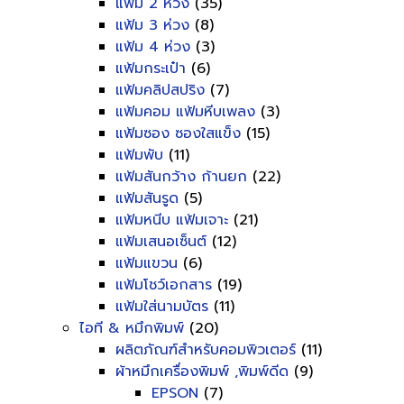
แฟ้ม 2 ห่วง
(35)
แฟ้ม 3 ห่วง
(8)
แฟ้ม 4 ห่วง
(3)
แฟ้มกระเป๋า
(6)
แฟ้มคลิปสปริง
(7)
แฟ้มคอม แฟ้มหีบเพลง
(3)
แฟ้มซอง ซองใสแข็ง
(15)
แฟ้มพับ
(11)
แฟ้มสันกว้าง ก้านยก
(22)
แฟ้มสันรูด
(5)
แฟ้มหนีบ แฟ้มเจาะ
(21)
แฟ้มเสนอเซ็นต์
(12)
แฟ้มแขวน
(6)
แฟ้มโชว์เอกสาร
(19)
แฟ้มใส่นามบัตร
(11)
ไอที & หมึกพิมพ์
(20)
ผลิตภัณฑ์สำหรับคอมพิวเตอร์
(11)
ผ้าหมึกเครื่องพิมพ์ ,พิมพ์ดีด
(9)
EPSON
(7)