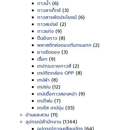
กาวน้ำ
(6)
กาวลาเท็กซ์
(3)
กาวสารพัดประโยชน์
(6)
กาวสเปรย์
(2)
กาวแท่ง
(9)
ปืนยิงกาว
(8)
พลาสติกห่อของกันกระแทก
(2)
ยางรัดของ
(3)
เชื่อก
(9)
เทปกระดาษกาวสี
(2)
เทปติดกล่อง OPP
(8)
เทปผ้า
(8)
เทปย่น
(12)
เทปเยื่อกาวสองหน้า
(9)
เทปโฟม
(7)
เทปใส เทปขุ่น
(33)
บ้านและสวน
(11)
อุปกรณ์สำนักงาน
(1,144)
อุปกรณ์การเคลือบบัตร
(64)