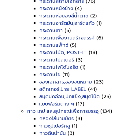
กระดาษสีถ่ายเอกสาร
(76)
กระดาษหนังช้าง
(4)
กระดาษห่อของสีน้ำตาล
(2)
กระดาษอาร์ตมัน,อาร์ตแก้ว
(1)
กระดาษเทา
(5)
กระดาษเพื่องานสร้างสรรค์
(6)
กระดาษแฟ็กซ์
(5)
กระดาษโน้ต, POST-IT
(18)
กระดาษโปสเตอร์
(3)
กระดาษโฟโต้บอร์ด
(1)
กระดาษไข
(11)
ซองเอกสาร,ซองจดหมาย
(23)
สติกเกอร์,ป้าย LABEL
(41)
สมุดปกอ่อน,ปกแข็ง,สมุดโน็ต
(25)
แบบฟอร์มต่าง ๆ
(17)
กาว เทป และอุปกรณ์เพื่อการบรรจุ
(134)
กล่องใส่นามบัตร
(3)
กาวซุปเปอร์กลู
(1)
กาวดินน้ำมัน
(3)