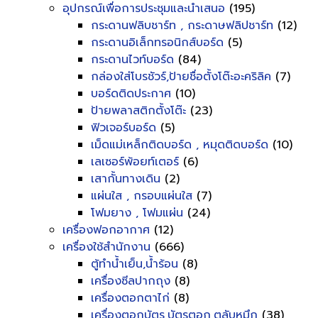
อุปกรณ์เพื่อการประชุมและนำเสนอ
(195)
กระดานฟลิบชาร์ท , กระดาษฟลิปชาร์ท
(12)
กระดานอิเล็กทรอนิกส์บอร์ด
(5)
กระดานไวท์บอร์ด
(84)
กล่องใส่โบรชัวร์,ป้ายชื่อตั้งโต๊ะอะคริลิค
(7)
บอร์ดติดประกาศ
(10)
ป้ายพลาสติกตั้งโต๊ะ
(23)
ฟิวเจอร์บอร์ด
(5)
เม็ดแม่เหล็กติดบอร์ด , หมุดติดบอร์ด
(10)
เลเซอร์พ้อยท์เตอร์
(6)
เสากั้นทางเดิน
(2)
แผ่นใส , กรอบแผ่นใส
(7)
โฟมยาง , โฟมแผ่น
(24)
เครื่องฟอกอากาศ
(12)
เครื่องใช้สำนักงาน
(666)
ตู้ทำน้ำเย็น,น้ำร้อน
(8)
เครื่องซีลปากถุง
(8)
เครื่องตอกตาไก่
(8)
เครื่องตอกบัตร,บัตรตอก,ตลับหมึก
(38)