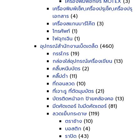
เครื่องพิมพ์อักษร MOTEX
(3)
เครื่องพิมพ์เช็ค,เครื่องปรุเช็ค,เครื่องปรุ
เอกสาร
(4)
เครื่องสแกนบาร์โค๊ต
(3)
โทรศัพท์
(1)
ไฟฉุกเฉิน
(1)
อุปกรณ์สำนักงานเบ็ดเตล็ด
(460)
กรรไกร
(19)
กล่องใส่อุปกรณ์เครื่องเขียน
(13)
คลิ๊บหนีบบัตร
(2)
คลิ๊ปดำ
(11)
ที่ถอนลวด
(10)
ที่เจาะรู ที่ตัดมุมบัตร
(21)
บัตรติดหน้าอก ป้ายคล้องคอ
(13)
มีดคัตเตอร์ ใบมีดคัตเตอร์
(81)
ลวดเย็บกระดาษ
(119)
ตราช้าง
(10)
บอสติก
(4)
ราปิด
(43)