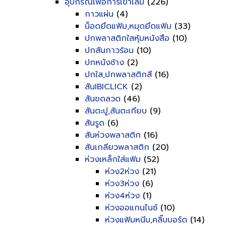
อุปกรณ์เพื่อการเข้าเล่ม
(226)
กาวแผ่น
(4)
น็อดยึดแฟ้ม,หมุดยึดแฟ้ม
(33)
ปกพลาสติกใสหุ้มหนังสือ
(10)
ปกสันกาวร้อน
(10)
ปกหนังช้าง
(2)
ปกใส,ปกพลาสติกสี
(16)
สันIBICLICK
(2)
สันขดลวด
(46)
สันตะปู,สันตะเกียบ
(9)
สันรูด
(6)
สันห่วงพลาสติก
(16)
สันเกลียวพลาสติก
(20)
ห่วงเหล็กใส่แฟ้ม
(52)
ห่วง2ห่วง
(21)
ห่วง3ห่วง
(6)
ห่วง4ห่วง
(1)
ห่วงออแกนไนซ์
(10)
ห่วงแฟ้มหนีบ,คลิ๊บบอร์ด
(14)