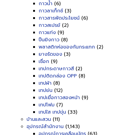
กาวน้ำ
(6)
กาวลาเท็กซ์
(3)
กาวสารพัดประโยชน์
(6)
กาวสเปรย์
(2)
กาวแท่ง
(9)
ปืนยิงกาว
(8)
พลาสติกห่อของกันกระแทก
(2)
ยางรัดของ
(3)
เชื่อก
(9)
เทปกระดาษกาวสี
(2)
เทปติดกล่อง OPP
(8)
เทปผ้า
(8)
เทปย่น
(12)
เทปเยื่อกาวสองหน้า
(9)
เทปโฟม
(7)
เทปใส เทปขุ่น
(33)
บ้านและสวน
(11)
อุปกรณ์สำนักงาน
(1,143)
อุปกรณ์การเคลือบบัตร
(63)