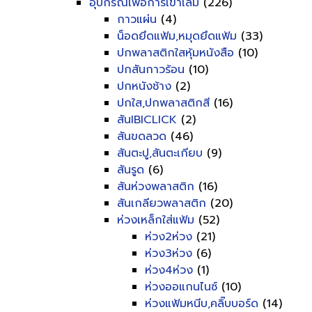
อุปกรณ์เพื่อการเข้าเล่ม
(226)
กาวแผ่น
(4)
น็อดยึดแฟ้ม,หมุดยึดแฟ้ม
(33)
ปกพลาสติกใสหุ้มหนังสือ
(10)
ปกสันกาวร้อน
(10)
ปกหนังช้าง
(2)
ปกใส,ปกพลาสติกสี
(16)
สันIBICLICK
(2)
สันขดลวด
(46)
สันตะปู,สันตะเกียบ
(9)
สันรูด
(6)
สันห่วงพลาสติก
(16)
สันเกลียวพลาสติก
(20)
ห่วงเหล็กใส่แฟ้ม
(52)
ห่วง2ห่วง
(21)
ห่วง3ห่วง
(6)
ห่วง4ห่วง
(1)
ห่วงออแกนไนซ์
(10)
ห่วงแฟ้มหนีบ,คลิ๊บบอร์ด
(14)