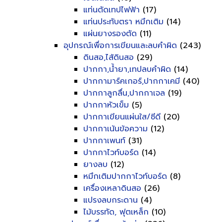
แท่นตัดเทปไฟฟ้า
(17)
แท่นประทับตรา หมึกเติม
(14)
แผ่นยางรองตัด
(11)
อุปกรณ์เพื่อการเขียนและลบคำผิด
(243)
ดินสอ,ไส้ดินสอ
(29)
ปากกา,น้ำยา,เทปลบคำผิด
(14)
ปากกามาร์คเกอร์,ปากกาเคมี
(40)
ปากกาลูกลื่น,ปากกาเจล
(19)
ปากกาหัวเข็ม
(5)
ปากกาเขียนแผ่นใส/ซีดี
(20)
ปากกาเน้นข้อความ
(12)
ปากกาเพนท์
(31)
ปากกาไวท์บอร์ด
(14)
ยางลบ
(12)
หมึกเติมปากกาไวท์บอร์ด
(8)
เครื่องเหลาดินสอ
(26)
แปรงลบกระดาน
(4)
ไม้บรรทัด, ฟุตเหล็ก
(10)