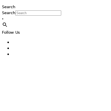
Search
Search
×
Follow Us