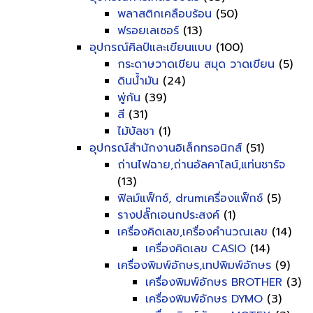
พลาสติกเคลือบร้อน
(50)
ฟรอยเลเซอร์
(13)
อุปกรณ์ศิลป์และเขียนแบบ
(100)
กระดาษวาดเขียน สมุด วาดเขียน
(5)
ดินน้ำมัน
(24)
พู่กัน
(39)
สี
(31)
ไม้บัลชา
(1)
อุปกรณ์สำนักงานอิเล็กทรอนิกส์
(51)
ถ่านไฟฉาย,ถ่านอัลคาไลน์,แท่นชาร์จ
(13)
ฟิลม์แฟ็กซ์, drumเครื่องแฟ็กซ์
(5)
รางปลั๊กเอนกประสงค์
(1)
เครื่องคิดเลข,เครื่องคำนวณเลข
(14)
เครื่องคิดเลข CASIO
(14)
เครื่องพิมพ์อักษร,เทปพิมพ์อักษร
(9)
เครื่องพิมพ์อักษร BROTHER
(3)
เครื่องพิมพ์อักษร DYMO
(3)