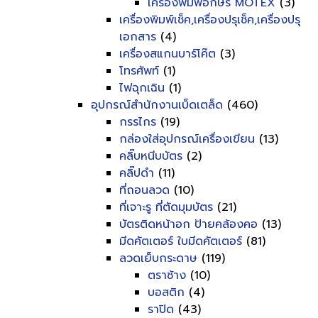
เครื่องพิมพ์อักษร MOTEX
(3)
เครื่องพิมพ์เช็ค,เครื่องปรุเช็ค,เครื่องปรุ
เอกสาร
(4)
เครื่องสแกนบาร์โค๊ต
(3)
โทรศัพท์
(1)
ไฟฉุกเฉิน
(1)
อุปกรณ์สำนักงานเบ็ดเตล็ด
(460)
กรรไกร
(19)
กล่องใส่อุปกรณ์เครื่องเขียน
(13)
คลิ๊บหนีบบัตร
(2)
คลิ๊ปดำ
(11)
ที่ถอนลวด
(10)
ที่เจาะรู ที่ตัดมุมบัตร
(21)
บัตรติดหน้าอก ป้ายคล้องคอ
(13)
มีดคัตเตอร์ ใบมีดคัตเตอร์
(81)
ลวดเย็บกระดาษ
(119)
ตราช้าง
(10)
บอสติก
(4)
ราปิด
(43)