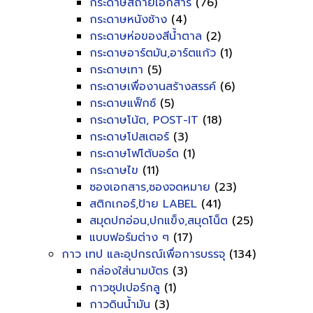
กระดาษสีถ่ายเอกสาร
(76)
กระดาษหนังช้าง
(4)
กระดาษห่อของสีน้ำตาล
(2)
กระดาษอาร์ตมัน,อาร์ตแก้ว
(1)
กระดาษเทา
(5)
กระดาษเพื่องานสร้างสรรค์
(6)
กระดาษแฟ็กซ์
(5)
กระดาษโน้ต, POST-IT
(18)
กระดาษโปสเตอร์
(3)
กระดาษโฟโต้บอร์ด
(1)
กระดาษไข
(11)
ซองเอกสาร,ซองจดหมาย
(23)
สติกเกอร์,ป้าย LABEL
(41)
สมุดปกอ่อน,ปกแข็ง,สมุดโน็ต
(25)
แบบฟอร์มต่าง ๆ
(17)
กาว เทป และอุปกรณ์เพื่อการบรรจุ
(134)
กล่องใส่นามบัตร
(3)
กาวซุปเปอร์กลู
(1)
กาวดินน้ำมัน
(3)