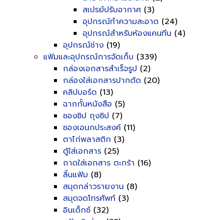
สเปรย์ปรับอากาศ
(3)
อุปกรณ์ทำความสะอาด
(24)
อุปกรณ์สำหรับห้องแคนทีน
(4)
อุปกรณ์ช่าง
(19)
แฟ้มและอุปกรณ์การจัดเก็บ
(339)
กล่องเอกสารสำเร็จรูป
(2)
กล่องใส่เอกสารปากตัด
(20)
คลิปบอร์ด
(13)
ฉากกั้นหนังสือ
(5)
ซองซิป ถุงซิป
(7)
ซองเอนกประสงค์
(11)
ตาไก่พลาสติก
(3)
ตู้ใส่เอกสาร
(25)
ถาดใส่เอกสาร ตะกร้า
(16)
ลิ้นแฟ้ม
(8)
สมุดกล่าวรายงาน
(8)
สมุดจดโทรศัพท์
(3)
อินเด็กซ์
(32)