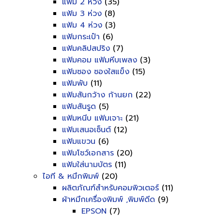
แฟ้ม 2 ห่วง
(35)
แฟ้ม 3 ห่วง
(8)
แฟ้ม 4 ห่วง
(3)
แฟ้มกระเป๋า
(6)
แฟ้มคลิปสปริง
(7)
แฟ้มคอม แฟ้มหีบเพลง
(3)
แฟ้มซอง ซองใสแข็ง
(15)
แฟ้มพับ
(11)
แฟ้มสันกว้าง ก้านยก
(22)
แฟ้มสันรูด
(5)
แฟ้มหนีบ แฟ้มเจาะ
(21)
แฟ้มเสนอเซ็นต์
(12)
แฟ้มแขวน
(6)
แฟ้มโชว์เอกสาร
(20)
แฟ้มใส่นามบัตร
(11)
ไอที & หมึกพิมพ์
(20)
ผลิตภัณฑ์สำหรับคอมพิวเตอร์
(11)
ผ้าหมึกเครื่องพิมพ์ ,พิมพ์ดีด
(9)
EPSON
(7)