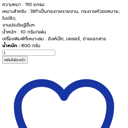
ความหนา : 110 แกรม
เหมาะสำหรับ : ใช้ทำเป็นกระดาษรายงาน, กระดาษหัวจดหมาย,
ใบปลิว,
งานประดิษฐ์อื่นๆ
น้ำหนัก : 10 กรัม/แผ่น
เครื่องพิมพ์ที่เหมาะสม : อิงค์​เจ๊ท​, ​เลเซอร์​, ​ถ่ายเอกสาร
น้ำหนัก :
800 กรัม
จำนวน
กระดาษ
หยิบใส่ตะกร้า
คราฟท์
สี
น้ำตาล
ขนาด
A4
110
แกรม
(100
แผ่น/
แพ็ค)