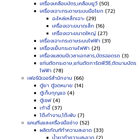
เครื่องเคลือบบัตร,เคลือบยูวี
(50)
เครื่องเจาะกระดาษระบบมือโยก
(72)
อะไหล่เหล็กเจาะ
(29)
เครื่องเจาะขนาดเล็ก
(16)
เครื่องเจาะขนาดใหญ่
(27)
เครื่องเจาะกระดาษระบบไฟฟ้า
(31)
เครื่องเย็บกระดาษไฟฟ้า
(21)
เครื่องแสตมป์เวลาเอกสาร,บัตรจอดรถ
(3)
แท่นตัดกระดาษ,แท่นตัดการ์ดพีวีซี,ตัดนามบัตร
ไฟฟ้า
(78)
เฟอร์นิเจอร์สำนักงาน
(66)
ตู้ยา ตู้จดหมาย
(14)
ตู้เก็บกุญแจ
(4)
ตู้เซฟ
(4)
เก้าอี้
(37)
โต๊ะทำงาน,โต๊ะพับ
(7)
แคนทีนและเครื่องมือช่าง
(52)
ผลิตภัณฑ์ทำความสะอาด
(33)
น้ำยาทำความสะอาด
(2)