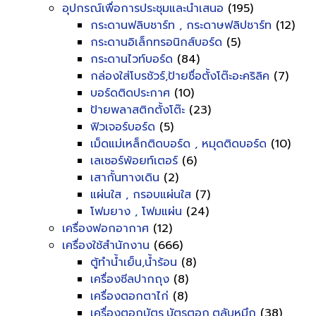
อุปกรณ์เพื่อการประชุมและนำเสนอ
(195)
กระดานฟลิบชาร์ท , กระดาษฟลิปชาร์ท
(12)
กระดานอิเล็กทรอนิกส์บอร์ด
(5)
กระดานไวท์บอร์ด
(84)
กล่องใส่โบรชัวร์,ป้ายชื่อตั้งโต๊ะอะคริลิค
(7)
บอร์ดติดประกาศ
(10)
ป้ายพลาสติกตั้งโต๊ะ
(23)
ฟิวเจอร์บอร์ด
(5)
เม็ดแม่เหล็กติดบอร์ด , หมุดติดบอร์ด
(10)
เลเซอร์พ้อยท์เตอร์
(6)
เสากั้นทางเดิน
(2)
แผ่นใส , กรอบแผ่นใส
(7)
โฟมยาง , โฟมแผ่น
(24)
เครื่องฟอกอากาศ
(12)
เครื่องใช้สำนักงาน
(666)
ตู้ทำน้ำเย็น,น้ำร้อน
(8)
เครื่องซีลปากถุง
(8)
เครื่องตอกตาไก่
(8)
เครื่องตอกบัตร,บัตรตอก,ตลับหมึก
(38)