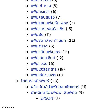
แฟ้ม 3 ห่วง
(8)
แฟ้ม 4 ห่วง
(3)
แฟ้มกระเป๋า
(6)
แฟ้มคลิปสปริง
(7)
แฟ้มคอม แฟ้มหีบเพลง
(3)
แฟ้มซอง ซองใสแข็ง
(15)
แฟ้มพับ
(11)
แฟ้มสันกว้าง ก้านยก
(22)
แฟ้มสันรูด
(5)
แฟ้มหนีบ แฟ้มเจาะ
(21)
แฟ้มเสนอเซ็นต์
(12)
แฟ้มแขวน
(6)
แฟ้มโชว์เอกสาร
(19)
แฟ้มใส่นามบัตร
(11)
ไอที & หมึกพิมพ์
(20)
ผลิตภัณฑ์สำหรับคอมพิวเตอร์
(11)
ผ้าหมึกเครื่องพิมพ์ ,พิมพ์ดีด
(9)
EPSON
(7)