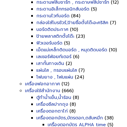
กระดานฟลิบชาร์ท , กระดาษฟลิปชาร์ท
(12)
กระดานอิเล็กทรอนิกส์บอร์ด
(5)
กระดานไวท์บอร์ด
(84)
กล่องใส่โบรชัวร์,ป้ายชื่อตั้งโต๊ะอะคริลิค
(7)
บอร์ดติดประกาศ
(10)
ป้ายพลาสติกตั้งโต๊ะ
(23)
ฟิวเจอร์บอร์ด
(5)
เม็ดแม่เหล็กติดบอร์ด , หมุดติดบอร์ด
(10)
เลเซอร์พ้อยท์เตอร์
(6)
เสากั้นทางเดิน
(2)
แผ่นใส , กรอบแผ่นใส
(7)
โฟมยาง , โฟมแผ่น
(24)
เครื่องฟอกอากาศ
(12)
เครื่องใช้สำนักงาน
(666)
ตู้ทำน้ำเย็น,น้ำร้อน
(8)
เครื่องซีลปากถุง
(8)
เครื่องตอกตาไก่
(8)
เครื่องตอกบัตร,บัตรตอก,ตลับหมึก
(38)
เครื่องตอกบัตร ALPHA time
(5)