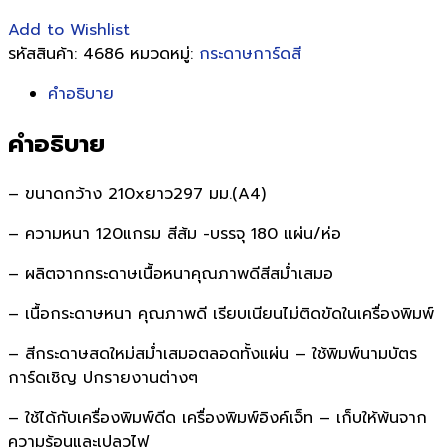
Add to Wishlist
รหัสสินค้า:
4686
หมวดหมู่:
กระดาษการ์ดสี
คำอธิบาย
คำอธิบาย
– ขนาดกว้าง 210xยาว297 มม.(A4)
– ความหนา 120แกรม สีส้ม -บรรจุ 180 แผ่น/ห่อ
– ผลิตจากกระดาษเนื้อหนาคุณภาพดีสีสม่ำเสมอ
– เนื้อกระดาษหนา คุณภาพดี เรียบเนียนไม่ติดขัดในเครื่องพิมพ์
– สีกระดาษสดใหม่สม่ำเสมอตลอดทั้งแผ่น – ใช้พิมพ์นามบัตร
การ์ดเชิญ ปกรายงานต่างๆ
– ใช้ได้กับเครื่องพิมพ์ดีด เครื่องพิมพ์อิงค์เจ็ท – เก็บให้พ้นจาก
ความร้อนและเปลวไฟ