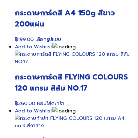
กระดาษการ์ดสี A4 150g สีขาว
200แผ่น
This
฿
199.00
เลือกรูปแบบ
product
Add to Wishlist
has
multiple
variants.
กระดาษการ์ดสี FLYING COLOURS
The
options
120 แกรม สีส้ม NO.17
may
be
฿
260.00
หยิบใส่ตะกร้า
chosen
Add to Wishlist
on
the
product
page