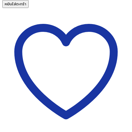
กระดาษ
หยิบใส่ตะกร้า
การ์ด
สี
A4
120
แกรม
สี
ส้ม
180แผ่น
/
ห่อ
ชิ้น