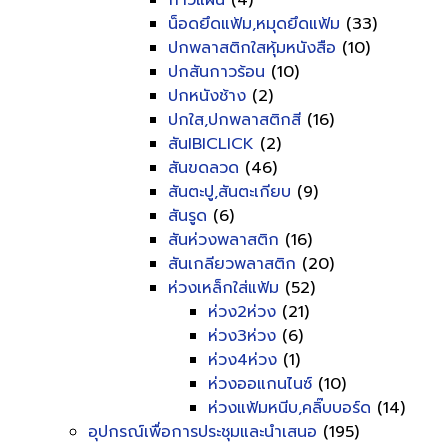
กาวแผ่น
(4)
น็อดยึดแฟ้ม,หมุดยึดแฟ้ม
(33)
ปกพลาสติกใสหุ้มหนังสือ
(10)
ปกสันกาวร้อน
(10)
ปกหนังช้าง
(2)
ปกใส,ปกพลาสติกสี
(16)
สันIBICLICK
(2)
สันขดลวด
(46)
สันตะปู,สันตะเกียบ
(9)
สันรูด
(6)
สันห่วงพลาสติก
(16)
สันเกลียวพลาสติก
(20)
ห่วงเหล็กใส่แฟ้ม
(52)
ห่วง2ห่วง
(21)
ห่วง3ห่วง
(6)
ห่วง4ห่วง
(1)
ห่วงออแกนไนซ์
(10)
ห่วงแฟ้มหนีบ,คลิ๊บบอร์ด
(14)
อุปกรณ์เพื่อการประชุมและนำเสนอ
(195)