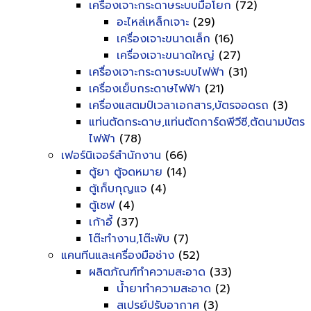
เครื่องเจาะกระดาษระบบมือโยก
(72)
อะไหล่เหล็กเจาะ
(29)
เครื่องเจาะขนาดเล็ก
(16)
เครื่องเจาะขนาดใหญ่
(27)
เครื่องเจาะกระดาษระบบไฟฟ้า
(31)
เครื่องเย็บกระดาษไฟฟ้า
(21)
เครื่องแสตมป์เวลาเอกสาร,บัตรจอดรถ
(3)
แท่นตัดกระดาษ,แท่นตัดการ์ดพีวีซี,ตัดนามบัตร
ไฟฟ้า
(78)
เฟอร์นิเจอร์สำนักงาน
(66)
ตู้ยา ตู้จดหมาย
(14)
ตู้เก็บกุญแจ
(4)
ตู้เซฟ
(4)
เก้าอี้
(37)
โต๊ะทำงาน,โต๊ะพับ
(7)
แคนทีนและเครื่องมือช่าง
(52)
ผลิตภัณฑ์ทำความสะอาด
(33)
น้ำยาทำความสะอาด
(2)
สเปรย์ปรับอากาศ
(3)