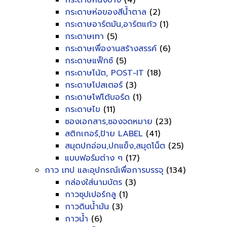
กระดาษหนังช้าง
(4)
กระดาษห่อของสีน้ำตาล
(2)
กระดาษอาร์ตมัน,อาร์ตแก้ว
(1)
กระดาษเทา
(5)
กระดาษเพื่องานสร้างสรรค์
(6)
กระดาษแฟ็กซ์
(5)
กระดาษโน้ต, POST-IT
(18)
กระดาษโปสเตอร์
(3)
กระดาษโฟโต้บอร์ด
(1)
กระดาษไข
(11)
ซองเอกสาร,ซองจดหมาย
(23)
สติกเกอร์,ป้าย LABEL
(41)
สมุดปกอ่อน,ปกแข็ง,สมุดโน็ต
(25)
แบบฟอร์มต่าง ๆ
(17)
กาว เทป และอุปกรณ์เพื่อการบรรจุ
(134)
กล่องใส่นามบัตร
(3)
กาวซุปเปอร์กลู
(1)
กาวดินน้ำมัน
(3)
กาวน้ำ
(6)