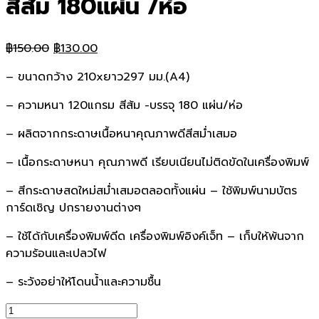
สีส้ม 180แผ่น /ห่อ
Original
Current
฿
150.00
฿
130.00
price
price
– ขนาดกว้าง 210xยาว297 มม.(A4)
was:
is:
฿150.00.
฿130.00.
– ความหนา 120แกรม สีส้ม -บรรจุ 180 แผ่น/ห่อ
– ผลิตจากกระดาษเนื้อหนาคุณภาพดีสีสม่ำเสมอ
– เนื้อกระดาษหนา คุณภาพดี เรียบเนียนไม่ติดขัดในเครื่องพิมพ์
– สีกระดาษสดใหม่สม่ำเสมอตลอดทั้งแผ่น – ใช้พิมพ์นามบัตร
การ์ดเชิญ ปกรายงานต่างๆ
– ใช้ได้กับเครื่องพิมพ์ดีด เครื่องพิมพ์อิงค์เจ็ท – เก็บให้พ้นจาก
ความร้อนและเปลวไฟ
– ระวังอย่าให้โดนน้ำและความชื้น
จำนวน